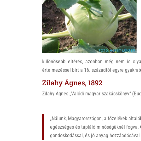
k
különösebb eltérés, azonban még nem is olyan
értelmezéssel bírt a 16. századtól egyre gyakrab
Zilahy Ágnes, 1892
Zilahy Ágnes „Valódi magyar szakácskönyv” (Bud
„Nálunk, Magyarországon, a főzelékek általáb
egészséges és tápláló minőségüknél fogva. Cs
gondoskodással, és jó anyag hozzáadásával 