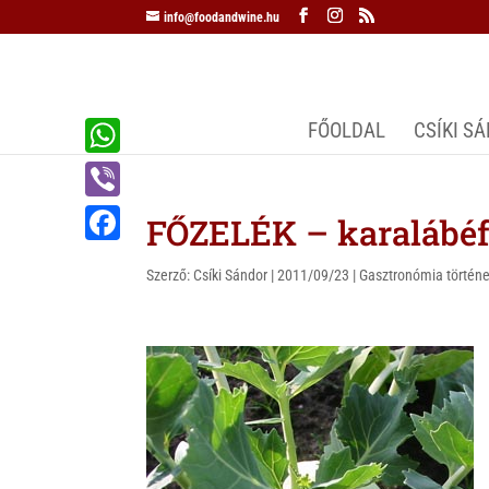
info@foodandwine.hu
FŐOLDAL
CSÍKI S
W
h
V
FŐZELÉK – karalábéfő
a
i
F
t
Szerző:
Csíki Sándor
|
2011/09/23
|
Gasztronómia történe
b
a
s
e
c
A
r
e
p
b
p
o
o