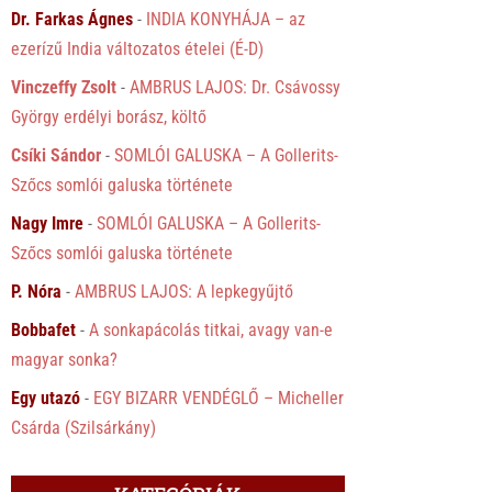
Dr. Farkas Ágnes
-
INDIA KONYHÁJA – az
ezerízű India változatos ételei (É-D)
Vinczeffy Zsolt
-
AMBRUS LAJOS: Dr. Csávossy
György erdélyi borász, költő
Csíki Sándor
-
SOMLÓI GALUSKA – A Gollerits-
Szőcs somlói galuska története
Nagy Imre
-
SOMLÓI GALUSKA – A Gollerits-
Szőcs somlói galuska története
P. Nóra
-
AMBRUS LAJOS: A lepkegyűjtő
Bobbafet
-
A sonkapácolás titkai, avagy van-e
magyar sonka?
Egy utazó
-
EGY BIZARR VENDÉGLŐ – Micheller
Csárda (Szilsárkány)