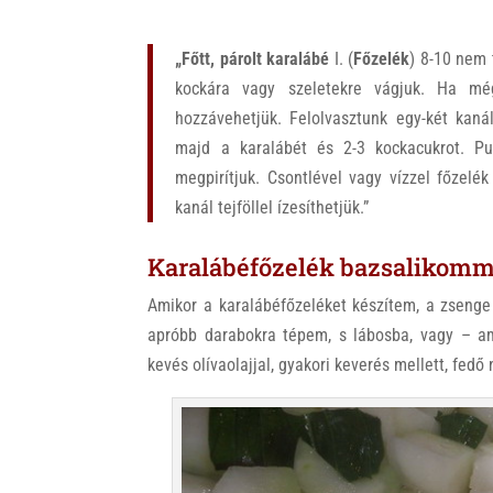
„Főtt, párolt karalábé
I. (
Főzelék
) 8-10 nem 
kockára vagy szeletekre vágjuk. Ha mé
hozzávehetjük. Felolvasztunk egy-két kanál
majd a karalábét és 2-3 kockacukrot. Puh
megpirítjuk. Csontlével vagy vízzel főzelék
kanál tejföllel ízesíthetjük.”
Karalábéfőzelék bazsalikommal
Amikor a karalábéfőzeléket készítem, a zsenge
apróbb darabokra tépem, s lábosba, vagy – a
kevés olívaolajjal, gyakori keverés mellett, fedő