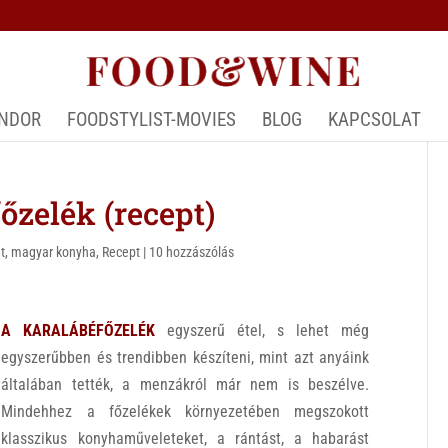
ÁNDOR
FOODSTYLIST-MOVIES
BLOG
KAPCSOLAT
zelék (recept)
t
,
magyar konyha
,
Recept
|
10 hozzászólás
A KARALÁBÉFŐZELÉK
egyszerű étel, s lehet még
egyszerűbben és trendibben készíteni, mint azt anyáink
általában tették, a menzákról már nem is beszélve.
Mindehhez a főzelékek környezetében megszokott
klasszikus konyhaműveleteket, a rántást, a habarást