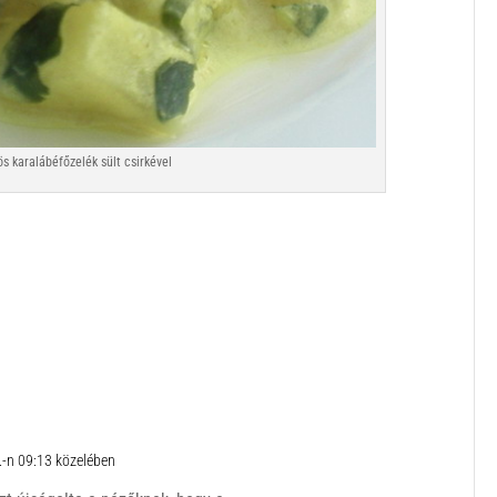
ös karalábéfőzelék sült csirkével
.-n 09:13 közelében