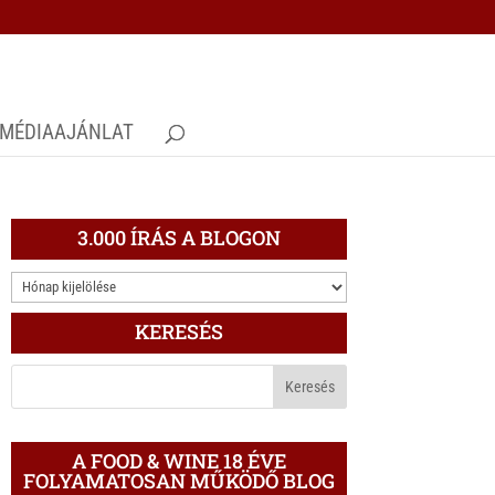
MÉDIAAJÁNLAT
3.000 ÍRÁS A BLOGON
3.000
ÍRÁS
KERESÉS
A
BLOGON
A FOOD & WINE 18 ÉVE
FOLYAMATOSAN MŰKÖDŐ BLOG