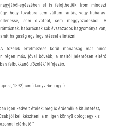
nagyjából-egészében el is felejthetjük. Írom mindezt
úgy, hogy továbbra sem váltam rántás, vagy habarás-
ellenessé, sem divatból, sem meggyőződésből. A
rántásnak, habarásnak sok évszázados hagyománya van,
amit balgaság egy legyintéssel elintézni.
A főzelék értelmezése körül manapság már nincs
 régen más, jóval bővebb, a maitól jelentősen eltérő
ban felbukkanó „főzelék” kifejezés.
apest, 1892) című könyvében így ír:
an igen kedvelt ételek; meg is érdemlik e kitüntetést,
ak jól kell késziteni, a mi igen könnyü dolog; egy kis
azonnal elérhető.”