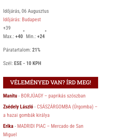
Időjárás, 06 Augusztus
Időjárás: Budapest
+
39
°
°
Max.:
+
40
Min.:
+
24
Páratartalom:
21%
Szél:
ESE - 10 KPH
VÉLEMÉNYED VAN? ÍRD MEG!
Manitu
-
BORJÚAGY – paprikás szószban
Zsédely László
-
CSÁSZÁRGOMBA (Úrgomba) –
a hazai gombák királya
Erika
-
MADRIDI PIAC – Mercado de San
Miguel