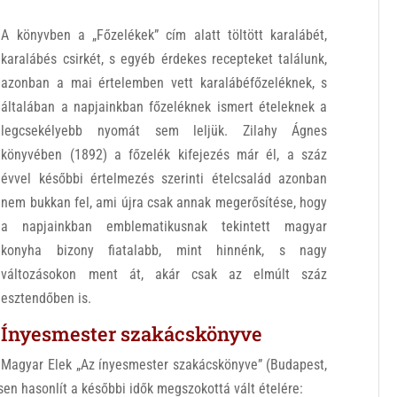
A könyvben a „Főzelékek” cím alatt töltött karalábét,
karalábés csirkét, s egyéb érdekes recepteket találunk,
azonban a mai értelemben vett karalábéfőzeléknek, s
általában a napjainkban főzeléknek ismert ételeknek a
legcsekélyebb nyomát sem leljük. Zilahy Ágnes
könyvében (1892) a főzelék kifejezés már él, a száz
évvel későbbi értelmezés szerinti ételcsalád azonban
nem bukkan fel, ami újra csak annak megerősítése, hogy
a napjainkban emblematikusnak tekintett magyar
konyha bizony fiatalabb, mint hinnénk, s nagy
változásokon ment át, akár csak az elmúlt száz
esztendőben is.
Ínyesmester szakácskönyve
Magyar Elek „Az ínyesmester szakácskönyve” (Budapest,
en hasonlít a későbbi idők megszokottá vált ételére: