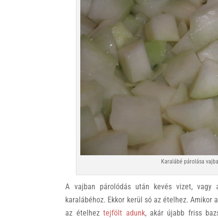
Karalábé párolása vajba
A vajban párolódás után kevés vizet, vagy 
karalábéhoz. Ekkor kerül só az ételhez. Amikor a
az ételhez
tejfölt adunk
, akár újabb friss baz