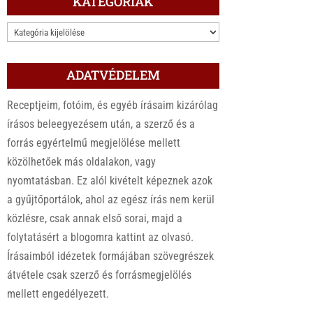
KATEGÓRIÁK
KATEGÓRIÁK
ADATVÉDELEM
Receptjeim, fotóim, és egyéb írásaim kizárólag
írásos beleegyezésem után, a szerző és a
forrás egyértelmű megjelölése mellett
közölhetőek más oldalakon, vagy
nyomtatásban. Ez alól kivételt képeznek azok
a gyűjtőportálok, ahol az egész írás nem kerül
közlésre, csak annak első sorai, majd a
folytatásért a blogomra kattint az olvasó.
Írásaimból idézetek formájában szövegrészek
átvétele csak szerző és forrásmegjelölés
mellett engedélyezett.