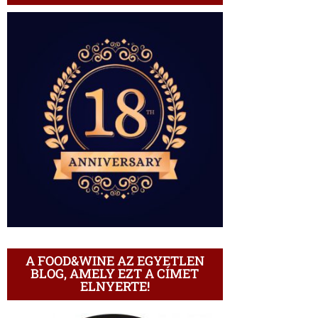
A FOOD&WINE AZ EGYETLEN
BLOG, AMELY EZT A CÍMET
ELNYERTE!