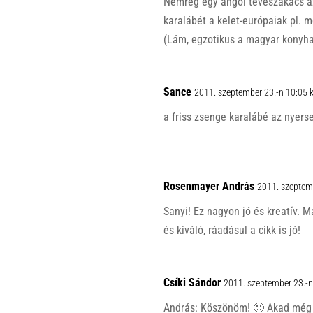
Nemrég egy angol tévészakács az
karalábét a kelet-európaiak pl. m
(Lám, egzotikus a magyar konyha
Sance
2011. szeptember 23.-n 10:05 
a friss zsenge karalábé az nyers
Rosenmayer András
2011. szeptem
Sanyi! Ez nagyon jó és kreatív. M
és kiváló, ráadásul a cikk is jó!
Csíki Sándor
2011. szeptember 23.-n
András: Köszönöm! 🙂 Akad még 