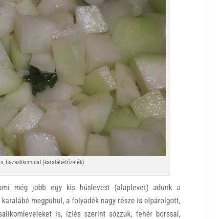
n, bazaslikommal (karalábéfőzelék)
ami még jobb egy kis húslevest (alaplevet) adunk a
 karalábé megpuhul, a folyadék nagy része is elpárolgott,
salikomleveleket is, ízlés szerint sózzuk, fehér borssal,