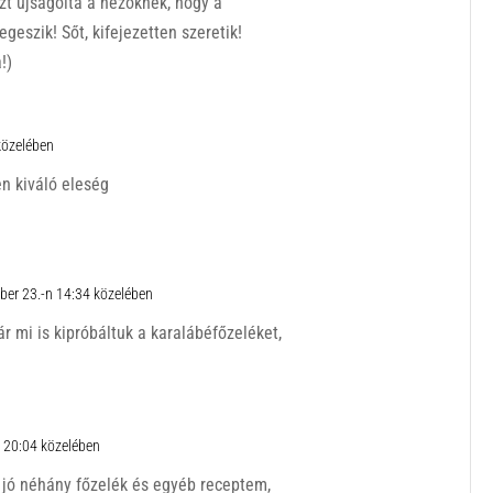
t újságolta a nézőknek, hogy a
egeszik! Sőt, kifejezetten szeretik!
!)
közelében
en kiváló eleség
ber 23.-n 14:34 közelében
ár mi is kipróbáltuk a karalábéfőzeléket,
 20:04 közelében
jó néhány főzelék és egyéb receptem,