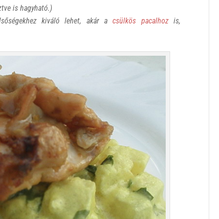
tve is hagyható.)
elsőségekhez kiváló lehet, akár a
csülkös pacalhoz
is,