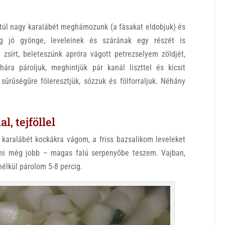
túl nagy karalábét meghámozunk (a fásakat eldobjuk) és
g jó gyönge, leveleinek és szárának egy részét is
 zsírt, beleteszünk apróra vágott petrezselyem zöldjét,
ára pároljuk, meghintjük pár kanál liszttel és kicsit
 sűrűségűre föleresztjük, sózzuk és fölforraljuk. Néhány
, tejföllel
 karalábét kockákra vágom, a friss bazsalikom leveleket
mi még jobb – magas falú serpenyőbe teszem. Vajban,
 nélkül párolom 5-8 percig.