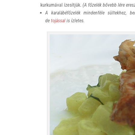
kurkumával ízesítjük.
(A főzelék bővebb lére eresz
A karalábéfőzelék mindenféle sültekhez, b
de
tojással
is ízletes.