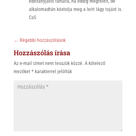
édesanyjától tanulta, ha eddig megfelelt, de
alkalomadtán kóstolja meg a leírt lágy tojást is.
CsS
←
Régebbi hozzászólások
Hozzászólás írása
Az e-mail címet nem tesszük közzé.
A kötelező
mezőket
*
karakterrel jelöltük