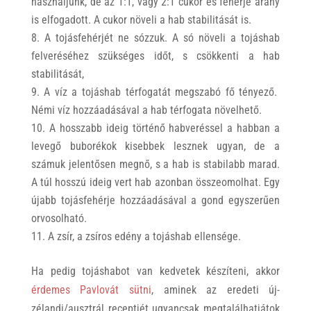
használjunk, de az 1:1, vagy 2:1 cukor és fehérje arány
is elfogadott. A cukor növeli a hab stabilitását is.
A tojásfehérjét ne sózzuk. A só növeli a tojáshab
felveréséhez szükséges időt, s csökkenti a hab
stabilitását,
A víz a tojáshab térfogatát megszabó fő tényező.
Némi víz hozzáadásával a hab térfogata növelhető.
A hosszabb ideig történő habveréssel a habban a
levegő buborékok kisebbek lesznek ugyan, de a
számuk jelentősen megnő, s a hab is stabilabb marad.
A túl hosszú ideig vert hab azonban összeomolhat. Egy
újabb tojásfehérje hozzáadásával a gond egyszerűen
orvosolható.
A zsír, a zsíros edény a tojáshab ellensége.
Ha pedig tojáshabot van kedvetek készíteni, akkor
érdemes Pavlovát sütni
, aminek az eredeti új-
zélandi/ausztrál receptjét ugyancsak megtalálhatjátok