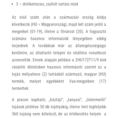
3 – drótketreces, zsúfolt tartási mód
Az első szám után a származási ország kódja
következik (HU = Magyarország), majd két szám jelöli a
megyéket (01-19), illetve a fővárost (20). A fogyasztó
számára hasznos információk lényegében eddig
terjednek. A továbbiak már az állategészségügyi
kerületre, az állattartó telepre és istállóra vonatkozó
azonosítók. Ennek alapján például a 2HU172T11/9 kód
vásárlói döntésben hasznos információi szerint ez a
tojás mélyalmos (2) tartásból származó, magyar (HU)
termék, melyet egyébként Vas-megyében (17)
termeltek.
A piacon kapható, „háztáji”, „tanyasi”, „őstermelői”
tojások jelölése 50 db tojótyúkig, illetve heti legfeljebb
360 tojásig nem kötelező, de az értékesítés helyén a