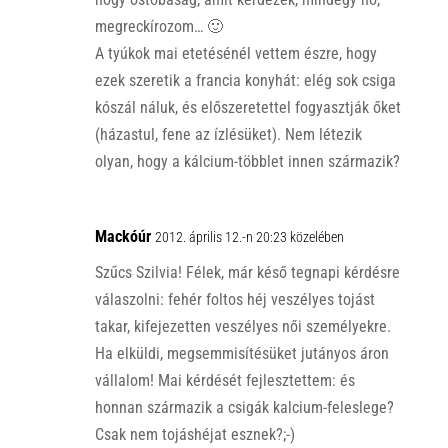
megreckírozom… 🙂
A tyúkok mai etetésénél vettem észre, hogy
ezek szeretik a francia konyhát: elég sok csiga
kószál náluk, és előszeretettel fogyasztják őket
(házastul, fene az ízlésüket). Nem létezik
olyan, hogy a kálcium-többlet innen származik?
Mackóúr
2012. április 12.-n 20:23 közelében
Szűcs Szilvia! Félek, már késő tegnapi kérdésre
válaszolni: fehér foltos héj veszélyes tojást
takar, kifejezetten veszélyes női személyekre.
Ha elküldi, megsemmisítésüket jutányos áron
vállalom! Mai kérdését fejlesztettem: és
honnan származik a csigák kalcium-feleslege?
Csak nem tojáshéjat esznek?;-)