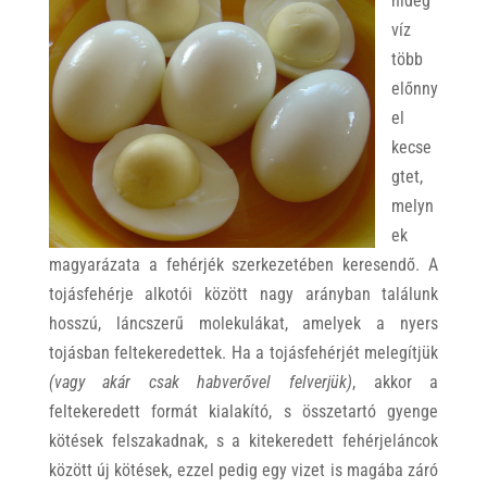
hideg
víz
több
előnny
el
kecse
gtet,
melyn
ek
magyarázata a fehérjék szerkezetében keresendő. A
tojásfehérje alkotói között nagy arányban találunk
hosszú, láncszerű molekulákat, amelyek a nyers
tojásban feltekeredettek. Ha a tojásfehérjét melegítjük
(vagy akár csak habverővel felverjük)
, akkor a
feltekeredett formát kialakító, s összetartó gyenge
kötések felszakadnak, s a kitekeredett fehérjeláncok
között új kötések, ezzel pedig egy vizet is magába záró