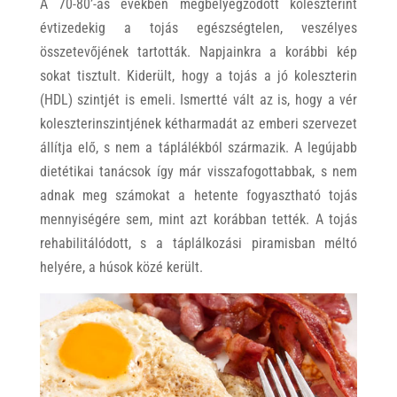
A 70-80’-as években megbélyegződött koleszterint
évtizedekig a tojás egészségtelen, veszélyes
összetevőjének tartották. Napjainkra a korábbi kép
sokat tisztult. Kiderült, hogy a tojás a jó koleszterin
(HDL) szintjét is emeli. Ismertté vált az is, hogy a vér
koleszterinszintjének kétharmadát az emberi szervezet
állítja elő, s nem a táplálékból származik. A legújabb
dietétikai tanácsok így már visszafogottabbak, s nem
adnak meg számokat a hetente fogyasztható tojás
mennyiségére sem, mint azt korábban tették. A tojás
rehabilitálódott, s a táplálkozási piramisban méltó
helyére, a húsok közé került.