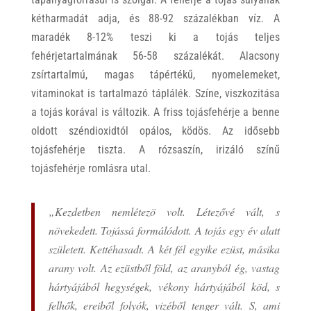
kétharmadát adja, és 88-92 százalékban víz. A
maradék 8-12% teszi ki a tojás teljes
fehérjetartalmának 56-58 százalékát. Alacsony
zsírtartalmú, magas tápértékű, nyomelemeket,
vitaminokat is tartalmazó táplálék. Színe, viszkozitása
a tojás korával is változik. A friss tojásfehérje a benne
oldott széndioxidtól opálos, ködös. Az idősebb
tojásfehérje tiszta. A rózsaszín, irizáló színű
tojásfehérje romlásra utal.
„Kezdetben nemlétezö volt. Létezővé vált, s
növekedett. Tojássá formálódott. A tojás egy év alatt
született. Kettéhasadt. A két fél egyike ezüst, másika
arany volt. Az ezüstből föld, az aranyból ég, vastag
hártyájából hegységek, vékony hártyájából köd, s
felhők, ereiből folyók, vizéből tenger vált. S, ami