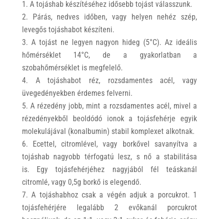
A tojáshab készítéséhez idősebb tojást válasszunk.
Párás, nedves időben, vagy helyen nehéz szép,
levegős tojáshabot készíteni.
A tojást ne legyen nagyon hideg (5°C). Az ideális
hőmérséklet 14°C, de a gyakorlatban a
szobahőmérséklet is megfelelő.
A tojáshabot réz, rozsdamentes acél, vagy
üvegedényekben érdemes felverni.
A rézedény jobb, mint a rozsdamentes acél, mivel a
rézedényekből beoldódó ionok a tojásfehérje egyik
molekulájával (konalbumin) stabil komplexet alkotnak.
Ecettel, citromlével, vagy borkővel savanyítva a
tojáshab nagyobb térfogatú lesz, s nő a stabilitása
is. Egy tojásfehérjéhez nagyjából fél teáskanál
citromlé, vagy 0,5g borkő is elegendő.
A tojáshabhoz csak a végén adjuk a porcukrot. 1
tojásfehérjére legalább 2 evőkanál porcukrot