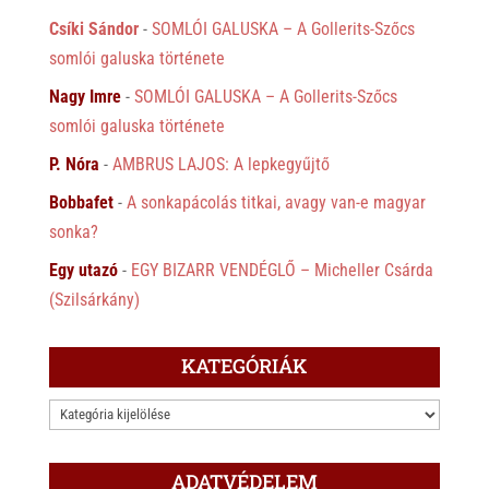
Csíki Sándor
-
SOMLÓI GALUSKA – A Gollerits-Szőcs
somlói galuska története
Nagy Imre
-
SOMLÓI GALUSKA – A Gollerits-Szőcs
somlói galuska története
P. Nóra
-
AMBRUS LAJOS: A lepkegyűjtő
Bobbafet
-
A sonkapácolás titkai, avagy van-e magyar
sonka?
Egy utazó
-
EGY BIZARR VENDÉGLŐ – Micheller Csárda
(Szilsárkány)
KATEGÓRIÁK
KATEGÓRIÁK
ADATVÉDELEM