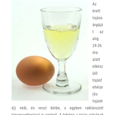
Az
érett
tojáss
árgájá
t az
alig
24-26
óra
alatt
elkész
ülő
tojásf
ehérje
(és
tojásh
éj) védi, és veszi körbe, s egyben raktározott
tápanyagforrásul is szolgál. A fehérje a tojás súlyának