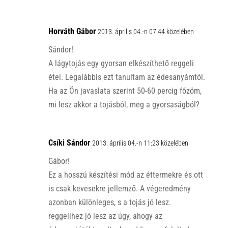
Horváth Gábor
2013. április 04.-n 07:44 közelében
Sándor!
A lágytojás egy gyorsan elkészíthető reggeli
étel. Legalábbis ezt tanultam az édesanyámtól.
Ha az Ön javaslata szerint 50-60 percig főzöm,
mi lesz akkor a tojásból, meg a gyorsaságból?
Csíki Sándor
2013. április 04.-n 11:23 közelében
Gábor!
Ez a hosszú készítési mód az éttermekre és ott
is csak kevesekre jellemző. A végeredmény
azonban különleges, s a tojás jó lesz.
reggelihez jó lesz az úgy, ahogy az