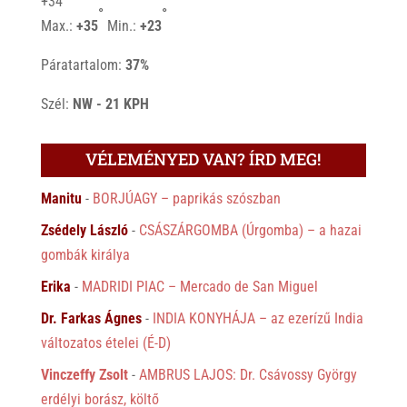
+
34
°
°
Max.:
+
35
Min.:
+
23
Páratartalom:
37%
Szél:
NW - 21 KPH
VÉLEMÉNYED VAN? ÍRD MEG!
Manitu
-
BORJÚAGY – paprikás szószban
Zsédely László
-
CSÁSZÁRGOMBA (Úrgomba) – a hazai
gombák királya
Erika
-
MADRIDI PIAC – Mercado de San Miguel
Dr. Farkas Ágnes
-
INDIA KONYHÁJA – az ezerízű India
változatos ételei (É-D)
Vinczeffy Zsolt
-
AMBRUS LAJOS: Dr. Csávossy György
erdélyi borász, költő