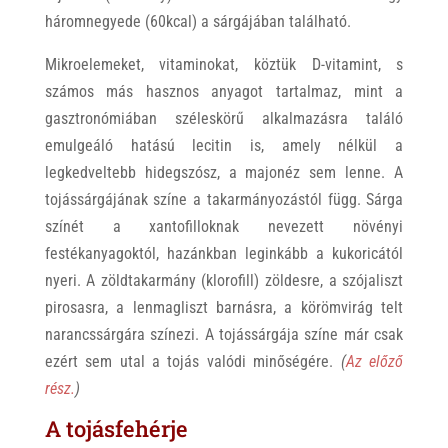
háromnegyede (60kcal) a sárgájában található.
Mikroelemeket, vitaminokat, köztük D-vitamint, s
számos más hasznos anyagot tartalmaz, mint a
gasztronómiában széleskörű alkalmazásra találó
emulgeáló hatású lecitin is, amely nélkül a
legkedveltebb hidegszósz, a majonéz sem lenne. A
tojássárgájának színe a takarmányozástól függ. Sárga
színét a xantofilloknak nevezett növényi
festékanyagoktól, hazánkban leginkább a kukoricától
nyeri. A zöldtakarmány (klorofill) zöldesre, a szójaliszt
pirosasra, a lenmagliszt barnásra, a körömvirág telt
narancssárgára színezi. A tojássárgája színe már csak
ezért sem utal a tojás valódi minőségére.
(
Az előző
rész.
)
A tojásfehérje