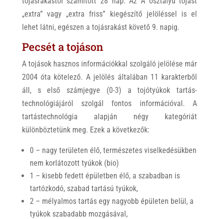
tojásrakástól számított 28 nap. Az A osztályú tojást
„extra” vagy „extra friss” kiegészítő jelöléssel is el
lehet látni, egészen a tojásrakást követő 9. napig.
Pecsét a tojáson
A tojások hasznos információkkal szolgáló jelölése már
2004 óta kötelező. A jelölés általában 11 karakterből
áll, s első számjegye (0-3) a tojótyúkok tartás-
technológiájáról szolgál fontos információval. A
tartástechnológia alapján négy kategóriát
különböztetünk meg. Ezek a következők:
0 – nagy területen élő, természetes viselkedésükben
nem korlátozott tyúkok (bio)
1 – kisebb fedett épületben élő, a szabadban is
tartózkodó, szabad tartású tyúkok,
2 – mélyalmos tartás egy nagyobb épületen belül, a
tyúkok szabadabb mozgásával,