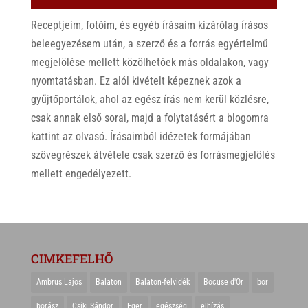
Receptjeim, fotóim, és egyéb írásaim kizárólag írásos
beleegyezésem után, a szerző és a forrás egyértelmű
megjelölése mellett közölhetőek más oldalakon, vagy
nyomtatásban. Ez alól kivételt képeznek azok a
gyűjtőportálok, ahol az egész írás nem kerül közlésre,
csak annak első sorai, majd a folytatásért a blogomra
kattint az olvasó. Írásaimból idézetek formájában
szövegrészek átvétele csak szerző és forrásmegjelölés
mellett engedélyezett.
CIMKEFELHŐ
Ambrus Lajos
Balaton
Balaton-felvidék
Bocuse d'Or
bor
borász
Csíki Sándor
Eger
egészség
elhízás