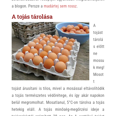
a blogon. Persze a
madártej sem rossz
.
A tojás tárolása
A
tojást
tárolá
s előtt
ne
mossu
k meg!
Mosot
t
tojást árusítani is tilos, mivel a mosással eltávolítódik
a tojás természetes védőrétege, és így akár napokon
belül megromolhat. Mosatlanul, 5°C-on tárolva a tojás
hetekig eláll. A tojás minőség-megőrzési ideje a