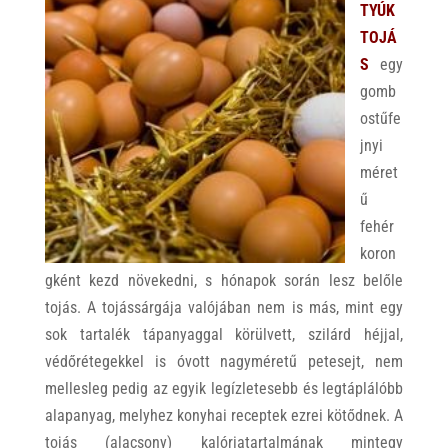
TYÚK
TOJÁ
S
egy
gomb
ostűfe
jnyi
méret
ű
fehér
koron
gként kezd növekedni, s hónapok során lesz belőle
tojás. A tojássárgája valójában nem is más, mint egy
sok tartalék tápanyaggal körülvett, szilárd héjjal,
védőrétegekkel is óvott nagyméretű petesejt, nem
mellesleg pedig az egyik legízletesebb és legtáplálóbb
alapanyag, melyhez konyhai receptek ezrei kötődnek. A
tojás (alacsony) kalóriatartalmának mintegy