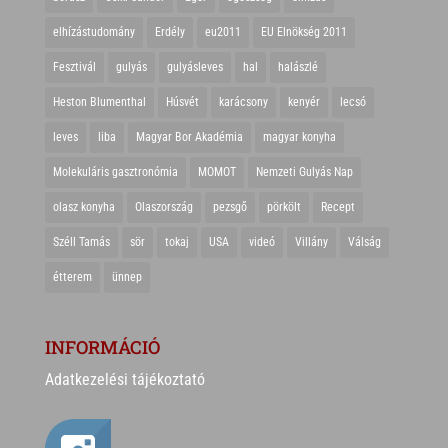
elhízástudomány
Erdély
eu2011
EU Elnökség 2011
Fesztivál
gulyás
gulyásleves
hal
halászlé
Heston Blumenthal
Húsvét
karácsony
kenyér
lecsó
leves
liba
Magyar Bor Akadémia
magyar konyha
Molekuláris gasztronómia
MOMOT
Nemzeti Gulyás Nap
olasz konyha
Olaszország
pezsgő
pörkölt
Recept
Széll Tamás
sör
tokaj
USA
videó
Villány
Válság
étterem
ünnep
INFORMÁCIÓ
Adatkezelési tájékoztató