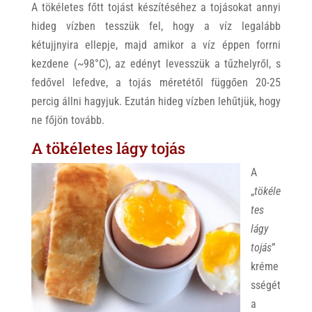
A tökéletes főtt tojást készítéséhez a tojásokat annyi
hideg vízben tesszük fel, hogy a víz legalább
kétujjnyira ellepje, majd amikor a víz éppen forrni
kezdene (~98°C), az edényt levesszük a tűzhelyről, s
fedővel lefedve, a tojás méretétől függően 20-25
percig állni hagyjuk. Ezután hideg vízben lehűtjük, hogy
ne főjön tovább.
A tökéletes lágy tojás
A
„
tökéle
tes
lágy
tojás
”
kréme
sségét
a