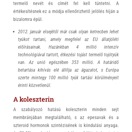
termelő nevét és címét fel kell tüntetni. A
értékesítésnek ez a módja ellenőrizhető jelölés híján a
bizalomra épül.
2012. január elsejétől már csak olyan ketrecben lehet
tyúkot tartani, amely megfelel az EU állatjóléti
előírásainak. Hazánkban 4 millió intenzív
technológiával tartott, étkezési tojást termelő tojótyúk
van. Az unió egészében 353 millió. A határidő
betartása kihívás elé állítja az ágazatot, s Európa
szerte mintegy 100 millió tyúk tartási körülményeit
érinti közvetlenül.
A koleszterin
A szabályozó hatású koleszterin minden sejt
membránjában megtalálható, s az epesavak és a
szteroid hormonok szintézisének is kiindulási anyaga.