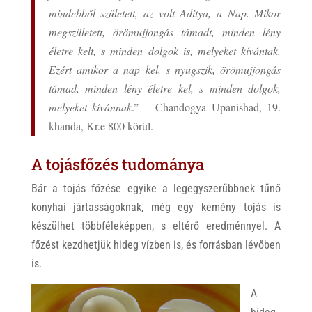
mindebből született, az volt Aditya, a Nap. Mikor
megszületett, örömujjongás támadt, minden lény
életre kelt, s minden dolgok is, melyeket kívántak.
Ezért amikor a nap kel, s nyugszik, örömujjongás
támad, minden lény életre kel, s minden dolgok,
melyeket kívánnak
.” – Chandogya Upanishad, 19.
khanda, Kr.e 800 körül.
A tojásfőzés tudománya
Bár a tojás főzése egyike a legegyszerűbbnek tűnő
konyhai jártasságoknak, még egy kemény tojás is
készülhet többféleképpen, s eltérő eredménnyel. A
főzést kezdhetjük hideg vízben is, és forrásban lévőben
is.
A