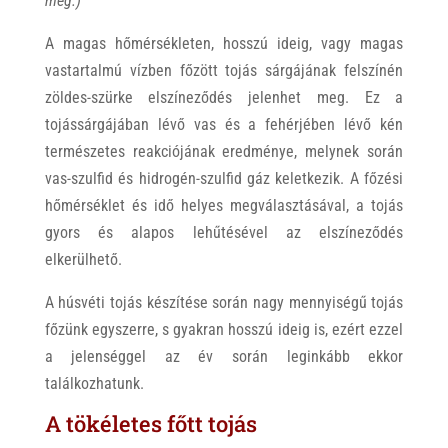
meg.)
A magas hőmérsékleten, hosszú ideig, vagy magas
vastartalmú vízben főzött tojás sárgájának felszínén
zöldes-szürke elszíneződés jelenhet meg. Ez a
tojássárgájában lévő vas és a fehérjében lévő kén
természetes reakciójának eredménye, melynek során
vas-szulfid és hidrogén-szulfid gáz keletkezik. A főzési
hőmérséklet és idő helyes megválasztásával, a tojás
gyors és alapos lehűtésével az elszíneződés
elkerülhető.
A húsvéti tojás készítése során nagy mennyiségű tojás
főzünk egyszerre, s gyakran hosszú ideig is, ezért ezzel
a jelenséggel az év során leginkább ekkor
találkozhatunk.
A tökéletes főtt tojás