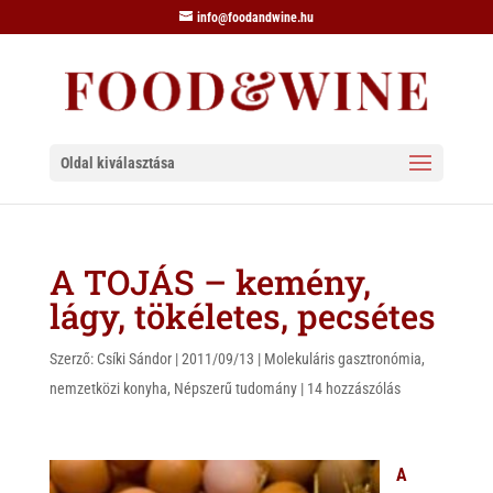
info@foodandwine.hu
Oldal kiválasztása
A TOJÁS – kemény,
lágy, tökéletes, pecsétes
Szerző:
Csíki Sándor
|
2011/09/13
|
Molekuláris gasztronómia
,
nemzetközi konyha
,
Népszerű tudomány
|
14 hozzászólás
A