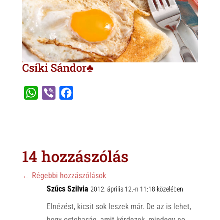
Csíki Sándor♣
W
V
F
h
i
a
a
b
c
t
e
e
s
r
b
14 hozzászólás
A
o
p
o
←
Régebbi hozzászólások
p
Szűcs Szilvia
k
2012. április 12.-n 11:18 közelében
Elnézést, kicsit sok leszek már. De az is lehet,
hogy ostobaság, amit kérdezek, mindegy no,