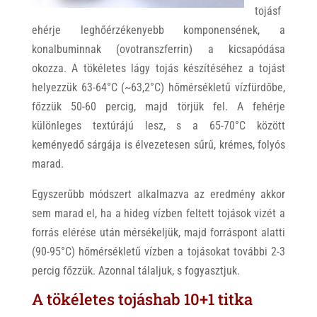
tojásf
ehérje leghőérzékenyebb komponensének, a
konalbuminnak (ovotranszferrin) a kicsapódása
okozza. A tökéletes lágy tojás készítéséhez a tojást
helyezzük 63-64°C (~63,2°C) hőmérsékletű vízfürdőbe,
főzzük 50-60 percig, majd törjük fel. A fehérje
különleges textúrájú lesz, s a 65-70°C között
keményedő sárgája is élvezetesen sűrű, krémes, folyós
marad.
Egyszerűbb módszert alkalmazva az eredmény akkor
sem marad el, ha a hideg vízben feltett tojások vizét a
forrás elérése után mérsékeljük, majd forráspont alatti
(90-95°C) hőmérsékletű vízben a tojásokat további 2-3
percig főzzük. Azonnal tálaljuk, s fogyasztjuk.
A tökéletes tojáshab 10+1 titka