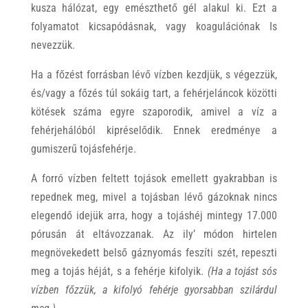
kusza hálózat, egy emészthető gél alakul ki. Ezt a
folyamatot kicsapódásnak, vagy koagulációnak Is
nevezzük.
Ha a főzést forrásban lévő vízben kezdjük, s végezzük,
és/vagy a főzés túl sokáig tart, a fehérjeláncok közötti
kötések száma egyre szaporodik, amivel a víz a
fehérjehálóból kipréselődik. Ennek eredménye a
gumiszerű tojásfehérje.
A forró vízben feltett tojások emellett gyakrabban is
repednek meg, mivel a tojásban lévő gázoknak nincs
elegendő idejük arra, hogy a tojáshéj mintegy 17.000
pórusán át eltávozzanak. Az ily’ módon hirtelen
megnövekedett belső gáznyomás feszíti szét, repeszti
meg a tojás héját, s a fehérje kifolyik.
(Ha a tojást sós
vízben főzzük, a kifolyó fehérje gyorsabban szilárdul