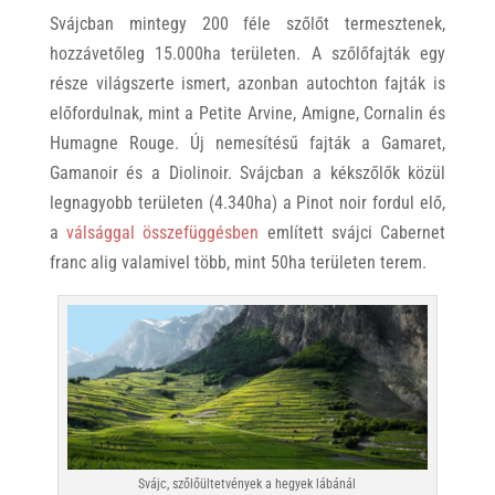
Svájcban mintegy 200 féle szőlőt termesztenek,
hozzávetőleg 15.000ha területen. A szőlőfajták egy
része világszerte ismert, azonban autochton fajták is
előfordulnak, mint a Petite Arvine, Amigne, Cornalin és
Humagne Rouge. Új nemesítésű fajták a Gamaret,
Gamanoir és a Diolinoir. Svájcban a kékszőlők közül
legnagyobb területen (4.340ha) a Pinot noir fordul elő,
a
válsággal összefüggésben
említett svájci Cabernet
franc alig valamivel több, mint 50ha területen terem.
Svájc, szőlőültetvények a hegyek lábánál