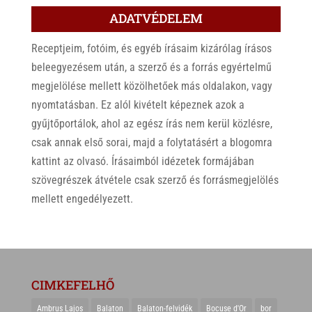
ADATVÉDELEM
Receptjeim, fotóim, és egyéb írásaim kizárólag írásos
beleegyezésem után, a szerző és a forrás egyértelmű
megjelölése mellett közölhetőek más oldalakon, vagy
nyomtatásban. Ez alól kivételt képeznek azok a
gyűjtőportálok, ahol az egész írás nem kerül közlésre,
csak annak első sorai, majd a folytatásért a blogomra
kattint az olvasó. Írásaimból idézetek formájában
szövegrészek átvétele csak szerző és forrásmegjelölés
mellett engedélyezett.
CIMKEFELHŐ
Ambrus Lajos
Balaton
Balaton-felvidék
Bocuse d'Or
bor