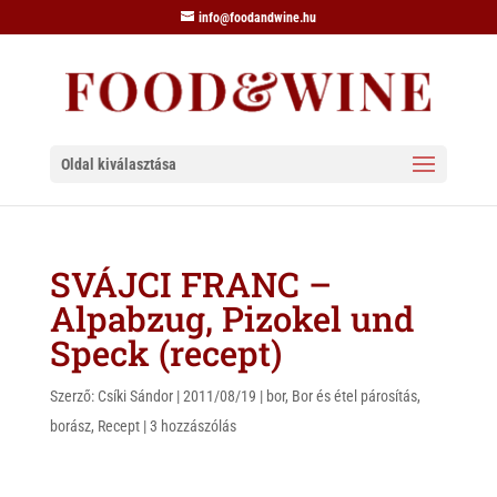
info@foodandwine.hu
Oldal kiválasztása
SVÁJCI FRANC –
Alpabzug, Pizokel und
Speck (recept)
Szerző:
Csíki Sándor
|
2011/08/19
|
bor
,
Bor és étel párosítás
,
borász
,
Recept
|
3 hozzászólás