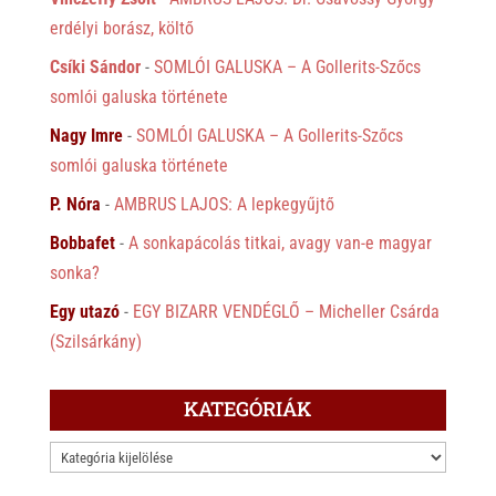
erdélyi borász, költő
Csíki Sándor
-
SOMLÓI GALUSKA – A Gollerits-Szőcs
somlói galuska története
Nagy Imre
-
SOMLÓI GALUSKA – A Gollerits-Szőcs
somlói galuska története
P. Nóra
-
AMBRUS LAJOS: A lepkegyűjtő
Bobbafet
-
A sonkapácolás titkai, avagy van-e magyar
sonka?
Egy utazó
-
EGY BIZARR VENDÉGLŐ – Micheller Csárda
(Szilsárkány)
KATEGÓRIÁK
KATEGÓRIÁK