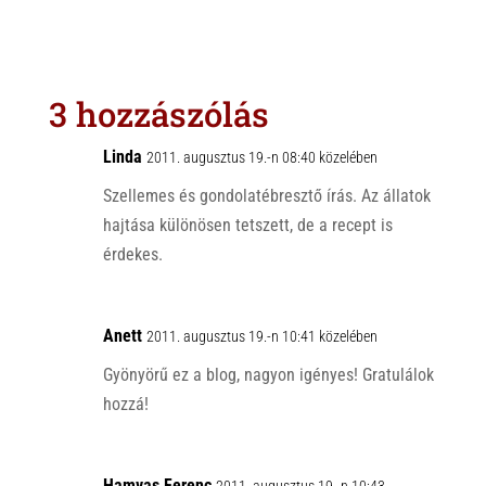
h
i
a
a
b
c
t
e
e
s
r
b
3 hozzászólás
A
o
p
o
Linda
2011. augusztus 19.-n 08:40 közelében
p
k
Szellemes és gondolatébresztő írás. Az állatok
hajtása különösen tetszett, de a recept is
érdekes.
Anett
2011. augusztus 19.-n 10:41 közelében
Gyönyörű ez a blog, nagyon igényes! Gratulálok
hozzá!
Hamvas Ferenc