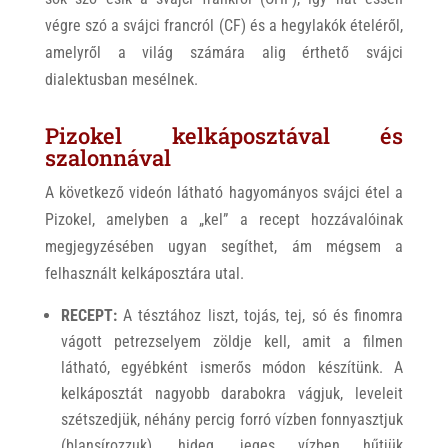
végre szó a svájci francról (CF) és a hegylakók ételéről,
amelyről a világ számára alig érthető svájci
dialektusban mesélnek.
Pizokel kelkáposztával és
szalonnával
A következő videón látható hagyományos svájci étel a
Pizokel, amelyben a „kel” a recept hozzávalóinak
megjegyzésében ugyan segíthet, ám mégsem a
felhasznált kelkáposztára utal.
RECEPT:
A tésztához liszt, tojás, tej, só és finomra
vágott petrezselyem zöldje kell, amit a filmen
látható, egyébként ismerős módon készítünk. A
kelkáposztát nagyobb darabokra vágjuk, leveleit
szétszedjük, néhány percig forró vízben fonnyasztjuk
(blansírozzuk), hideg, jeges vízben hűtjük