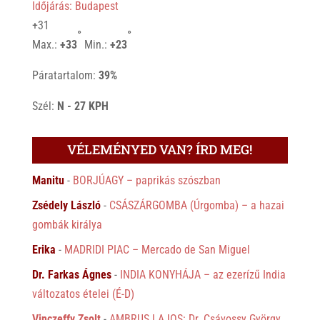
Időjárás: Budapest
+
31
°
°
Max.:
+
33
Min.:
+
23
Páratartalom:
39%
Szél:
N - 27 KPH
VÉLEMÉNYED VAN? ÍRD MEG!
Manitu
-
BORJÚAGY – paprikás szószban
Zsédely László
-
CSÁSZÁRGOMBA (Úrgomba) – a hazai
gombák királya
Erika
-
MADRIDI PIAC – Mercado de San Miguel
Dr. Farkas Ágnes
-
INDIA KONYHÁJA – az ezerízű India
változatos ételei (É-D)
Vinczeffy Zsolt
-
AMBRUS LAJOS: Dr. Csávossy György