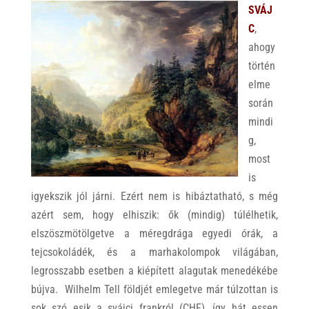
SVÁJ
C
,
ahogy
történ
elme
során
mindi
g,
most
is
igyekszik jól járni. Ezért nem is hibáztatható, s még
azért sem, hogy elhiszik: ők (mindig) túlélhetik,
elszöszmötölgetve a méregdrága egyedi órák, a
tejcsokoládék, és a marhakolompok világában,
legrosszabb esetben a kiépített alagutak menedékébe
bújva. Wilhelm Tell földjét emlegetve már túlzottan is
sok szó esik a svájci frankról (CHF), így hát essen