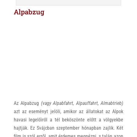
Alpabzug
Az Alpabzug
(vagy Alpabfahrt, Alpauffahrt, Almabtrieb)
azt az eseményt jelöli, amikor az állatokat az Alpok
havasi legelőiről a tél beköszönte előtt a völgyekbe
hajtják. Ez Svájcban szeptember hónapban zajlik. Két
film is szól erről, amit érdemes megnézni, s talán azon