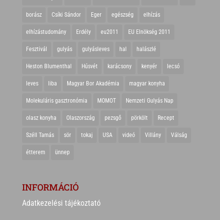
borász
Csíki Sándor
Eger
egészség
elhízás
elhízástudomány
Erdély
eu2011
EU Elnökség 2011
Fesztivál
gulyás
gulyásleves
hal
halászlé
Heston Blumenthal
Húsvét
karácsony
kenyér
lecsó
leves
liba
Magyar Bor Akadémia
magyar konyha
Molekuláris gasztronómia
MOMOT
Nemzeti Gulyás Nap
olasz konyha
Olaszország
pezsgő
pörkölt
Recept
Széll Tamás
sör
tokaj
USA
videó
Villány
Válság
étterem
ünnep
INFORMÁCIÓ
Adatkezelési tájékoztató