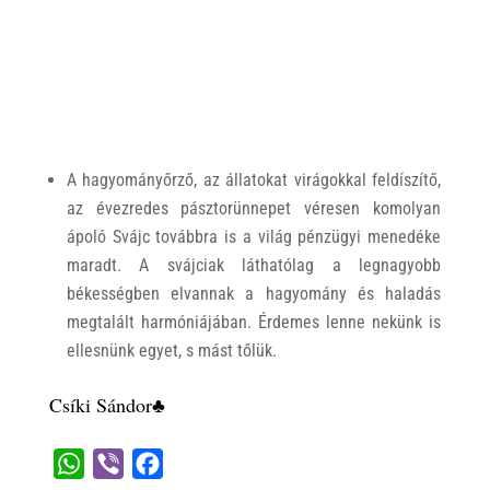
A hagyományőrző, az állatokat virágokkal feldíszítő,
az évezredes pásztorünnepet véresen komolyan
ápoló Svájc továbbra is a világ pénzügyi menedéke
maradt. A svájciak láthatólag a legnagyobb
békességben elvannak a hagyomány és haladás
megtalált harmóniájában. Érdemes lenne nekünk is
ellesnünk egyet, s mást tőlük.
Csíki Sándor♣
W
V
F