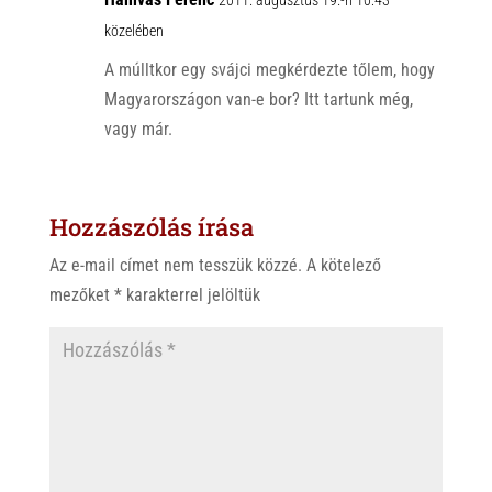
2011. augusztus 19.-n 10:43
közelében
A múlltkor egy svájci megkérdezte tőlem, hogy
Magyarországon van-e bor? Itt tartunk még,
vagy már.
Hozzászólás írása
Az e-mail címet nem tesszük közzé.
A kötelező
mezőket
*
karakterrel jelöltük