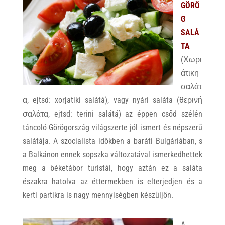
GÖRÖ
G
SALÁ
TA
(Χωρι
άτικη
σαλάτ
α, ejtsd: xorjatiki salátá), vagy nyári saláta (θερινή
σαλάτα, ejtsd: terini salátá) az éppen csőd szélén
táncoló Görögország világszerte jól ismert és népszerű
salátája. A szocialista időkben a baráti Bulgáriában, s
a Balkánon ennek sopszka változatával ismerkedhettek
meg a béketábor turistái, hogy aztán ez a saláta
északra hatolva az éttermekben is elterjedjen és a
kerti partikra is nagy mennyiségben készüljön.
A