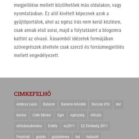
megjelölése mellett közölhetőek más oldalakon, vagy
nyomtatásban. Ez alól kivételt képeznek azok a
gyűjtőportálok, ahol az egész írás nem kerül közlésre,
csak annak első sorai, majd a folytatásért a blogomra
kattint az olvasó. Írásaimból idézetek formájában
szövegrészek átvétele csak szerző és forrásmegjelölés
mellett engedélyezett.
CIMKEFELHŐ
Ambrus Lajos
Balaton
Balaton-felvidék
Bocuse d'Or
bor
borász
Csíki Sándor
Eger
egészség
elhízás
elhízástudomány
Erdély
eu2011
EU Elnökség 2011
Fesztivál
gulyás
gulyásleves
hal
halászlé