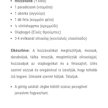
Hozzávalók
(Υλικά):
1 paradicsom (ντομάτα)
1 uborka (αγγούρι)
1 db feta (κομμάτι φέτα)
½ vöröshagyma (κρεμμύδι)
Olajbogyó (Ελιές θρούμπες)
3-4 evőkanál olívaolaj (κουταλιές ελαιόλαδο)
Elkészítése:
A hozzávalókat megtisztítjuk, mossuk,
daraboljuk, tálba tesszük, megöntözzük olívaolajjal,
hozzáadjuk az olajbogyókat és a fetasajtot, ízlés
szerint sózzuk és oregánóval is ízesítjük, hogy teltebb
ízű legyen. Ízlésünk szerint hűtjük. Tálaljuk.
A görög salátát Jégbe hűtött száraz pezsgővel
javaslom fogyasztani.