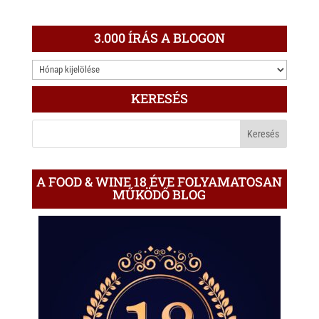
3.000 ÍRÁS A BLOGON
3.000
ÍRÁS
KERESÉS
A
BLOGON
A FOOD & WINE 18 ÉVE FOLYAMATOSAN
MŰKÖDŐ BLOG