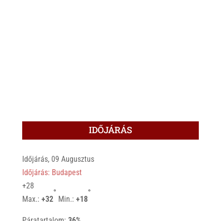
IDŐJÁRÁS
Időjárás, 09 Augusztus
Időjárás: Budapest
+
28
°
°
Max.:
+
32
Min.:
+
18
Páratartalom:
36%