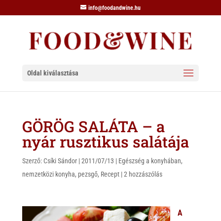
info@foodandwine.hu
Oldal kiválasztása
GÖRÖG SALÁTA – a
nyár rusztikus salátája
Szerző:
Csíki Sándor
|
2011/07/13
|
Egészség a konyhában
,
nemzetközi konyha
,
pezsgő
,
Recept
|
2 hozzászólás
A