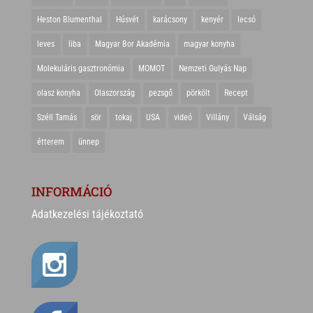
Heston Blumenthal
Húsvét
karácsony
kenyér
lecsó
leves
liba
Magyar Bor Akadémia
magyar konyha
Molekuláris gasztronómia
MOMOT
Nemzeti Gulyás Nap
olasz konyha
Olaszország
pezsgő
pörkölt
Recept
Széll Tamás
sör
tokaj
USA
videó
Villány
Válság
étterem
ünnep
INFORMÁCIÓ
Adatkezelési tájékoztató