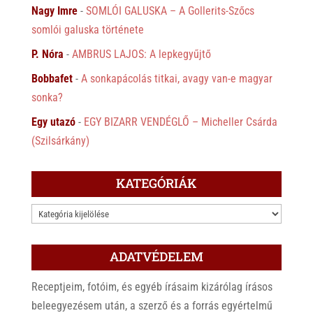
Nagy Imre
-
SOMLÓI GALUSKA – A Gollerits-Szőcs
somlói galuska története
P. Nóra
-
AMBRUS LAJOS: A lepkegyűjtő
Bobbafet
-
A sonkapácolás titkai, avagy van-e magyar
sonka?
Egy utazó
-
EGY BIZARR VENDÉGLŐ – Micheller Csárda
(Szilsárkány)
KATEGÓRIÁK
KATEGÓRIÁK
ADATVÉDELEM
Receptjeim, fotóim, és egyéb írásaim kizárólag írásos
beleegyezésem után, a szerző és a forrás egyértelmű