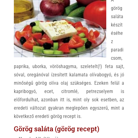
görög
saláta
készít
éséhe
z
paradi
csom,
paprika, uborka, vöröshagyma, szeletelt(!) feta sajt,
sóval, oregánóval ízesített kalamata olívabogyó, és jó
minőségű görög olíva olaj szükséges. Ezeken felül a
kapribogyó, ecet, citromlé, petrezselyem is
előfordulhat, azonban itt is, mint oly sok esetben, az
eredeti változat gyakran meglepően egyszerű, mint a
következő eredeti görög recept is.
Görög saláta (görög recept)