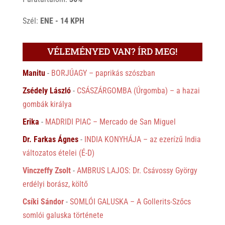
Szél:
ENE - 14 KPH
VÉLEMÉNYED VAN? ÍRD MEG!
Manitu
-
BORJÚAGY – paprikás szószban
Zsédely László
-
CSÁSZÁRGOMBA (Úrgomba) – a hazai
gombák királya
Erika
-
MADRIDI PIAC – Mercado de San Miguel
Dr. Farkas Ágnes
-
INDIA KONYHÁJA – az ezerízű India
változatos ételei (É-D)
Vinczeffy Zsolt
-
AMBRUS LAJOS: Dr. Csávossy György
erdélyi borász, költő
Csíki Sándor
-
SOMLÓI GALUSKA – A Gollerits-Szőcs
somlói galuska története