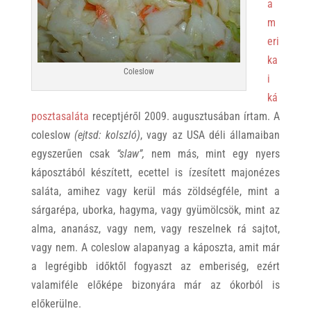
a
m
eri
ka
Coleslow
i
ká
posztasaláta
receptjéről 2009. augusztusában írtam. A
coleslow
(ejtsd: kolszló)
, vagy az USA déli államaiban
egyszerűen csak
“slaw”,
nem más, mint egy nyers
káposztából készített, ecettel is ízesített majonézes
saláta, amihez vagy kerül más zöldségféle, mint a
sárgarépa, uborka, hagyma, vagy gyümölcsök, mint az
alma, ananász, vagy nem, vagy reszelnek rá sajtot,
vagy nem. A coleslow alapanyag a káposzta, amit már
a legrégibb időktől fogyaszt az emberiség, ezért
valamiféle előképe bizonyára már az ókorból is
előkerülne.