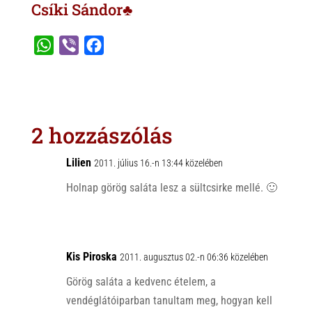
Csíki Sándor♣
W
V
F
h
i
a
a
b
c
t
e
e
s
r
b
2 hozzászólás
A
o
p
o
Lilien
2011. július 16.-n 13:44 közelében
p
k
Holnap görög saláta lesz a sültcsirke mellé. 🙂
Kis Piroska
2011. augusztus 02.-n 06:36 közelében
Görög saláta a kedvenc ételem, a
vendéglátóiparban tanultam meg, hogyan kell