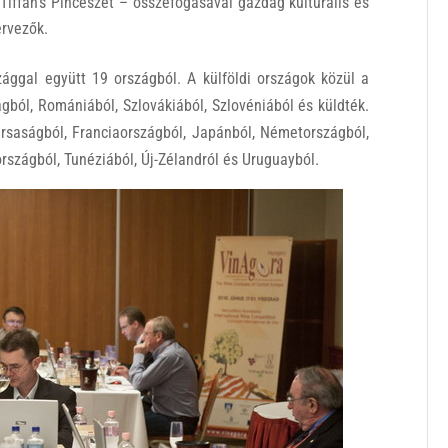
Tiffán’s Pincészet – összefogásával gazdag kulturális és
ervezők.
ággal együtt 19 országból.
A külföldi országok közül a
ágból, Romániából, Szlovákiából, Szlovéniából és küldték.
rsaságból, Franciaországból, Japánból, Németországból,
rszágból, Tunéziából, Új-Zélandról és Uruguayból.