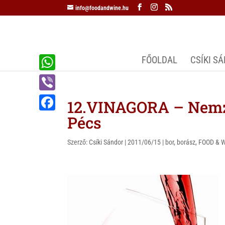
info@foodandwine.hu
FŐOLDAL
CSÍKI S
W
h
V
12.VINAGORA – Nemze
a
i
Pécs
F
t
b
a
s
Szerző:
Csíki Sándor
|
2011/06/15
|
bor
,
borász
,
FOOD & 
e
c
A
r
e
p
b
p
o
o