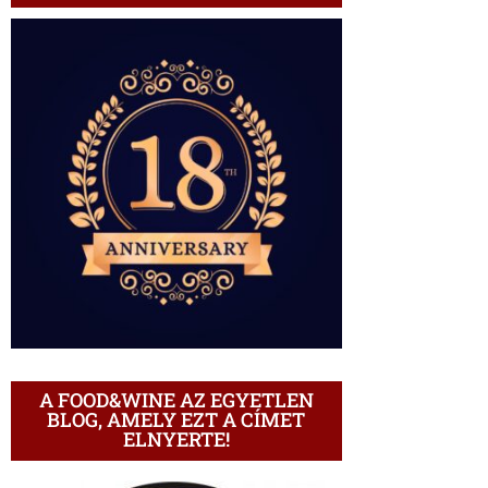
A FOOD&WINE AZ EGYETLEN
BLOG, AMELY EZT A CÍMET
ELNYERTE!