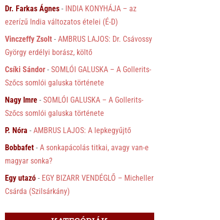
Dr. Farkas Ágnes
-
INDIA KONYHÁJA – az
ezerízű India változatos ételei (É-D)
Vinczeffy Zsolt
-
AMBRUS LAJOS: Dr. Csávossy
György erdélyi borász, költő
Csíki Sándor
-
SOMLÓI GALUSKA – A Gollerits-
Szőcs somlói galuska története
Nagy Imre
-
SOMLÓI GALUSKA – A Gollerits-
Szőcs somlói galuska története
P. Nóra
-
AMBRUS LAJOS: A lepkegyűjtő
Bobbafet
-
A sonkapácolás titkai, avagy van-e
magyar sonka?
Egy utazó
-
EGY BIZARR VENDÉGLŐ – Micheller
Csárda (Szilsárkány)