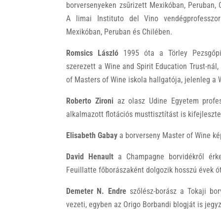
borversenyeken zsűrizett Mexikóban, Peruban, 
A limai Instituto del Vino vendégprofesszo
Mexikóban, Peruban és Chilében.
Romsics László
1995 óta a Törley Pezsgőpin
szerezett a Wine and Spirit Education Trust-nál,
of Masters of Wine iskola hallgatója, jelenleg a 
Roberto Zironi
az olasz Udine Egyetem profess
alkalmazott flotációs musttisztítást is kifejleszte
Elisabeth Gabay
a borverseny Master of Wine kép
David Henault
a Champagne borvidékről érke
Feuillatte főborászaként dolgozik hosszú évek ó
Demeter N. Endre
szőlész-borász a Tokaji bor
vezeti, egyben az Origo Borbandi blogját is jegyz