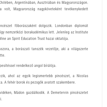
Chilében, Argentínában, Ausztriában és Magyarországon.
ra volt, Magyarország nagyköveteként tevékenykedett
cészet főborászaként dolgozik. Londonban diplomát
 így nemzetközi borakadémikus lett. Jelenleg az Institute
Wine an Spirit Education Trust hazai oktatója.
zora, a borászati tanszék vezetője, aki a világszerte
tte.
esítéssel rendelkező angol bírálója.
zik, ahol az egyik legismertebb pincészet, a Nicolas
ta. A fehér borok és pezsgők avatott szakembere.
vidéken, Mádon gazdálkodik. A Demetervin pincészetet
i.