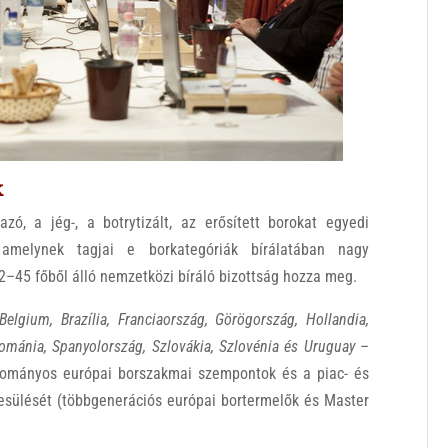
k
ó, a jég-, a botrytizált, az erősített borokat egyedi
, amelynek tagjai e borkategóriák bírálatában nagy
2–45 főből álló nemzetközi bíráló bizottság hozza meg.
Belgium, Brazília, Franciaország, Görögország, Hollandia,
Románia, Spanyolország, Szlovákia, Szlovénia és Uruguay
–
gyományos európai borszakmai szempontok és a piac- és
yesülését (többgenerációs európai bortermelők és Master