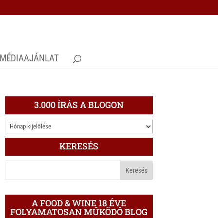
MÉDIAAJÁNLAT
3.000 ÍRÁS A BLOGON
3.000
ÍRÁS
KERESÉS
A
BLOGON
A FOOD & WINE 18 ÉVE
FOLYAMATOSAN MŰKÖDŐ BLOG