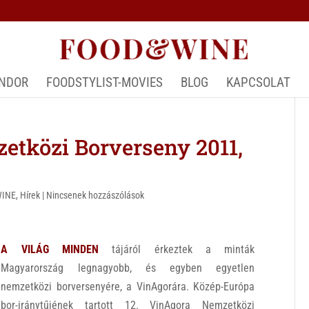
ÁNDOR
FOODSTYLIST-MOVIES
BLOG
KAPCSOLAT
tközi Borverseny 2011,
WINE
,
Hírek
|
Nincsenek hozzászólások
A VILÁG MINDEN
tájáról érkeztek a minták
Magyarország legnagyobb, és egyben egyetlen
nemzetközi borversenyére, a VinAgorára. Közép-Európa
bor-iránytűjének tartott 12. VinAgora Nemzetközi