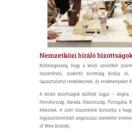
Nemzetközi bíráló bizottságo
Különlegesség, hogy a késői szüretből származ
összetételű, szakértő bizottság bírálja el
tapasztalattal rendelkeznek. Az eredményeket 4
A bíráló bizottságok külföldi tagjai –
Anglia,
Horvátország, Kanada, Olaszország, Portugália, 
érkeznek. A zsűri összetétele biztosítja a ha
fogyasztóorientált angolszász szemlélet érvén
of Wine bírálók).