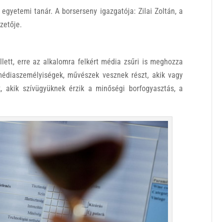
 egyetemi tanár. A borserseny igazgatója: Zilai Zoltán, a
zetője.
lett, erre az alkalomra felkért média zsűri is meghozza
médiaszemélyiségek, művészek vesznek részt, akik vagy
k, akik szívügyüknek érzik a minőségi borfogyasztás, a