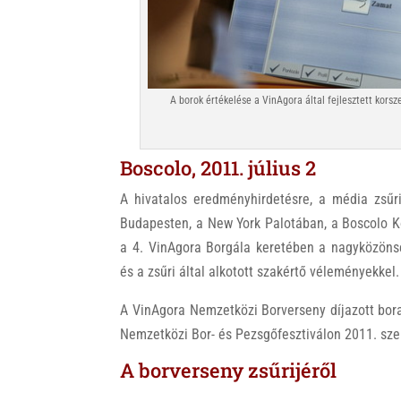
A borok értékelése a VinAgora által fejlesztett kor
Boscolo, 2011. július 2
A hivatalos eredményhirdetésre, a média zsűri
Budapesten, a New York Palotában, a Boscolo K
a 4. VinAgora Borgála keretében a nagyközöns
és a zsűri által alkotott szakértő véleményekkel.
A VinAgora Nemzetközi Borverseny díjazott bor
Nemzetközi Bor- és Pezsgőfesztiválon 2011. sze
A borverseny zsűrijéről