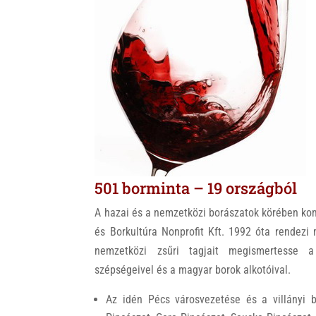
k
501 borminta – 19 országból
A hazai és a nemzetközi borászatok körében ko
és Borkultúra Nonprofit Kft. 1992 óta rendezi
nemzetközi zsűri tagjait megismertesse a 
szépségeivel és a magyar borok alkotóival.
Az idén Pécs városvezetése és a villányi 