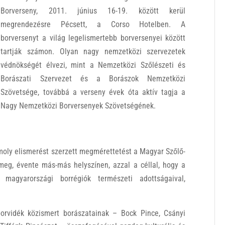
Borverseny, 2011. június 16-19. között kerül
megrendezésre Pécsett, a Corso Hotelben. A
borversenyt a világ legelismertebb borversenyei között
tartják számon. Olyan nagy nemzetközi szervezetek
védnökségét élvezi, mint a Nemzetközi Szőlészeti és
Borászati Szervezet és a Borászok Nemzetközi
Szövetsége, továbbá a verseny évek óta aktív tagja a
Nagy Nemzetközi Borversenyek Szövetségének.
moly elismerést szerzett megmérettetést a Magyar Szőlő-
 meg, évente más-más helyszínen, azzal a céllal, hogy a
magyarországi borrégiók természeti adottságaival,
borvidék közismert borászatainak – Bock Pince, Csányi