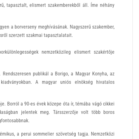
rű, tapasztalt, elismert szakemberekből áll. Íme néhány
tegyen a borverseny meghívásának. Nagyszerű szakember,
sről szerzett szakmai tapasztalatait.
rkülönlegességek nemzetközileg elismert szakértője
st. Rendszeresen publikál a Borigo, a Magyar Konyha, az
kiadványokban. A magyar uniós elnökség hivatalos
ője. Borról a 90-es évek közepe óta ír, témába vágó cikkei
daságban jelentek meg. Társszerzője volt több boros
egfontosabbnak.
émikus, a perui sommelier szövetség tagja. Nemzetközi