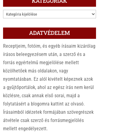
KATEGÓRIÁK
KATEGÓRIÁK
ADATVÉDELEM
Receptjeim, fotóim, és egyéb írásaim kizárólag
írásos beleegyezésem után, a szerző és a
forrás egyértelmű megjelölése mellett
közölhetőek más oldalakon, vagy
nyomtatásban. Ez alól kivételt képeznek azok
a gyűjtőportálok, ahol az egész írás nem kerül
közlésre, csak annak első sorai, majd a
folytatásért a blogomra kattint az olvasó.
Írásaimból idézetek formájában szövegrészek
átvétele csak szerző és forrásmegjelölés
mellett engedélyezett.