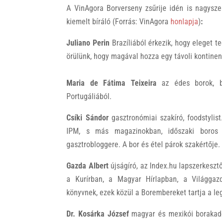
A VinAgora Borverseny zsűrije idén is nagysze
kiemelt bíráló
(Forrás: VinAgora
honlapja
)
:
Juliano Perin
Brazíliából érkezik, hogy eleget 
örülünk, hogy magával hozza egy távoli kontinen
Maria de Fátima Teixeira
az édes borok, bo
Portugáliából.
Csíki Sándor
gasztronómiai szakíró, foodstyli
IPM, s más magazinokban, időszaki boros 
gasztrobloggere. A bor és étel párok szakértője.
Gazda Albert
újságíró, az Index.hu lapszerkeszt
a Kurírban, a Magyar Hírlapban, a Világgaz
könyvnek, ezek közül a Borembereket tartja a l
Dr. Kosárka József
magyar és mexikói borakad