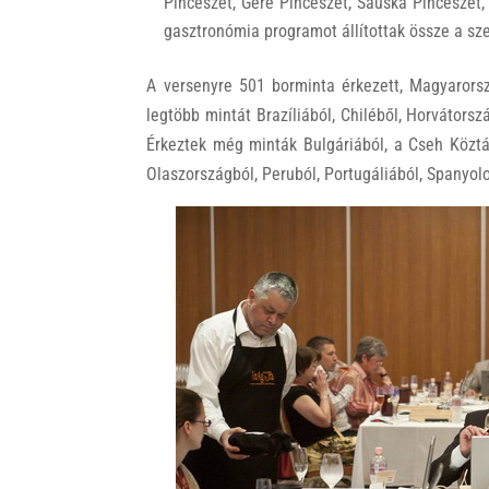
Pincészet, Gere Pincészet, Sauska Pincészet, 
gasztronómia programot állítottak össze a sz
A versenyre 501 borminta érkezett, Magyarorsz
legtöbb mintát Brazíliából, Chiléből, Horvátorsz
Érkeztek még minták Bulgáriából, a Cseh Köztá
Olaszországból, Peruból, Portugáliából, Spanyolo