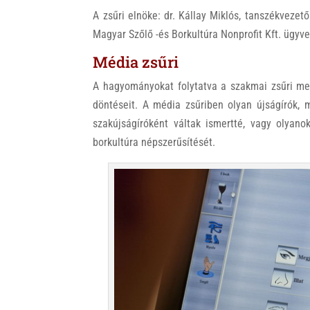
A zsűri elnöke: dr. Kállay Miklós, tanszékvezető
Magyar Szőlő -és Borkultúra Nonprofit Kft. ügyve
Média zsűri
A hagyományokat folytatva a szakmai zsűri mel
döntéseit. A média zsűriben olyan újságírók, 
szakújságíróként váltak ismertté, vagy olyano
borkultúra népszerűsítését.