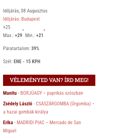
Időjárás, 08 Augusztus
Időjárás: Budapest
+
25
°
°
Max.:
+
29
Min.:
+
21
Páratartalom:
39%
Szél:
ENE - 15 KPH
VÉLEMÉNYED VAN? ÍRD MEG!
Manitu
-
BORJÚAGY – paprikás szószban
Zsédely László
-
CSÁSZÁRGOMBA (Úrgomba) –
a hazai gombák királya
Erika
-
MADRIDI PIAC – Mercado de San
Miguel