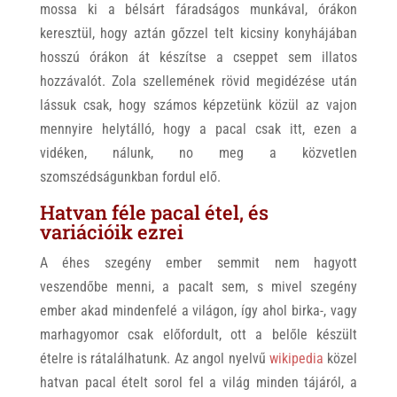
mossa ki a bélsárt fáradságos munkával, órákon
keresztül, hogy aztán gőzzel telt kicsiny konyhájában
hosszú órákon át készítse a cseppet sem illatos
hozzávalót. Zola szellemének rövid megidézése után
lássuk csak, hogy számos képzetünk közül az vajon
mennyire helytálló, hogy a pacal csak itt, ezen a
vidéken, nálunk, no meg a közvetlen
szomszédságunkban fordul elő.
Hatvan féle pacal étel, és
variációik ezrei
A éhes szegény ember semmit nem hagyott
veszendőbe menni, a pacalt sem, s mivel szegény
ember akad mindenfelé a világon, így ahol birka-, vagy
marhagyomor csak előfordult, ott a belőle készült
ételre is rátalálhatunk. Az angol nyelvű
wikipedia
közel
hatvan pacal ételt sorol fel a világ minden tájáról, a