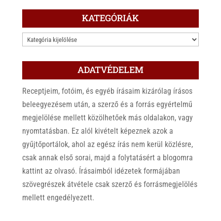
KATEGÓRIÁK
KATEGÓRIÁK
ADATVÉDELEM
Receptjeim, fotóim, és egyéb írásaim kizárólag írásos
beleegyezésem után, a szerző és a forrás egyértelmű
megjelölése mellett közölhetőek más oldalakon, vagy
nyomtatásban. Ez alól kivételt képeznek azok a
gyűjtőportálok, ahol az egész írás nem kerül közlésre,
csak annak első sorai, majd a folytatásért a blogomra
kattint az olvasó. Írásaimból idézetek formájában
szövegrészek átvétele csak szerző és forrásmegjelölés
mellett engedélyezett.