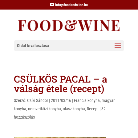
info@foodandwine.hu
Oldal kiválasztása
CSÜLKÖS PACAL – a
válság étele (recept)
Szerző:
Csíki Sándor
|
2011/03/16
|
Francia konyha
,
magyar
konyha
,
nemzetközi konyha
,
olasz konyha
,
Recept
|
32
hozzászólás