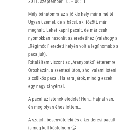
2011. szeptember 18. – 06:11
Mély bánatomra az a jó kis hely már a múlté.
Ugyan üzemel, de a bácsi, aki főzött, már
meghalt. Lehet kapni pacalt, de már csak
nyomokban hasonlít az eredetihez (valahogy a
„Régimódi” eredeti helyén volt a legfinomabb a
pacaljuk).
Rátaláltam viszont az „Aranypatkó” étteremre
Orosházán, a szentesi úton, ahol valami isteni
a csülkös pacal. Ha arra járok, mindig eszek
egy nagy tányérral.
A pacal az istenek eledele! Huh… Hajnal van,
én meg olyan éhes lettem…
A szajoli, besenyőteleki és a kenderesi pacalt
is meg kell kóstolnom 🙂