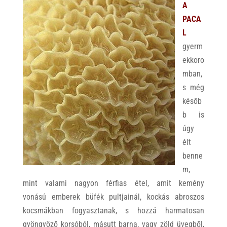
A
PACA
L
gyerm
ekkoro
mban,
s még
későb
b is
úgy
élt
benne
m,
mint valami nagyon férfias étel, amit kemény
vonású emberek büfék pultjainál, kockás abroszos
kocsmákban fogyasztanak, s hozzá harmatosan
gyöngyöző korsóból, másutt barna, vagy zöld üvegből,