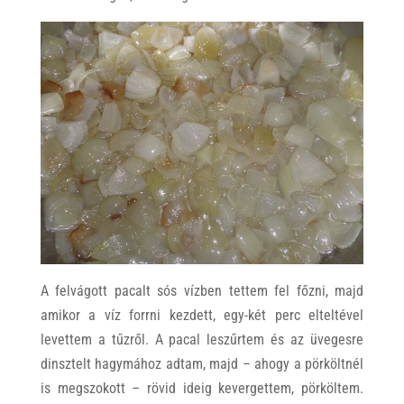
A felvágott pacalt sós vízben tettem fel főzni, majd
amikor a víz forrni kezdett, egy-két perc elteltével
levettem a tűzről. A pacal leszűrtem és az üvegesre
dinsztelt hagymához adtam, majd – ahogy a pörköltnél
is megszokott – rövid ideig kevergettem, pörköltem.