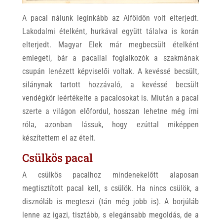
A pacal nálunk leginkább az Alföldön volt elterjedt.
Lakodalmi ételként, hurkával együtt tálalva is korán
elterjedt. Magyar Elek már megbecsült ételként
emlegeti, bár a pacallal foglalkozók a szakmának
csupán lenézett képviselői voltak. A kevéssé becsült,
silánynak tartott hozzávaló, a kevéssé becsült
vendégkör leértékelte a pacalosokat is. Miután a pacal
szerte a világon előfordul, hosszan lehetne még írni
róla, azonban lássuk, hogy ezúttal miképpen
készítettem el az ételt.
Csülkös pacal
A csülkös pacalhoz mindenekelőtt alaposan
megtisztított pacal kell, s csülök. Ha nincs csülök, a
disznóláb is megteszi (tán még jobb is). A borjúláb
lenne az igazi, tisztább, s elegánsabb megoldás, de a