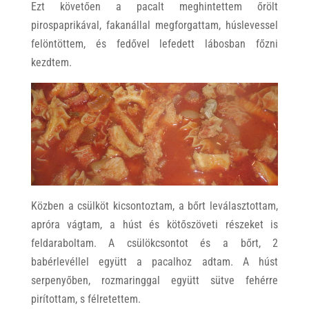
Ezt követően a pacalt meghintettem őrölt
pirospaprikával, fakanállal megforgattam, húslevessel
felöntöttem, és fedővel lefedett lábosban főzni
kezdtem.
Közben a csülköt kicsontoztam, a bőrt leválasztottam,
apróra vágtam, a húst és kötőszöveti részeket is
feldaraboltam. A csülökcsontot és a bőrt, 2
babérlevéllel együtt a pacalhoz adtam. A húst
serpenyőben, rozmaringgal együtt sütve fehérre
pirítottam, s félretettem.