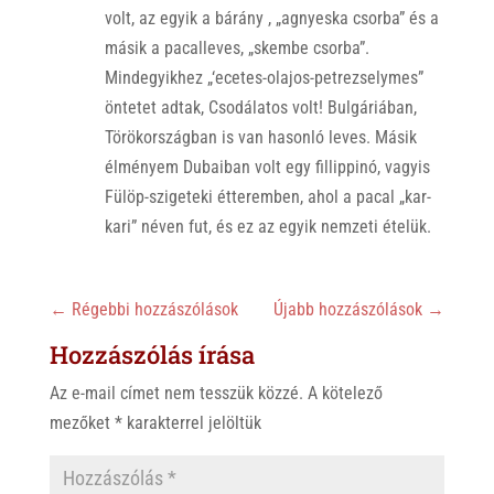
volt, az egyik a bárány , „agnyeska csorba” és a
másik a pacalleves, „skembe csorba”.
Mindegyikhez „‘ecetes-olajos-petrezselymes”
öntetet adtak, Csodálatos volt! Bulgáriában,
Törökországban is van hasonló leves. Másik
élményem Dubaiban volt egy fillippinó, vagyis
Fülöp-szigeteki étteremben, ahol a pacal „kar-
kari” néven fut, és ez az egyik nemzeti ételük.
←
Régebbi hozzászólások
Újabb hozzászólások
→
Hozzászólás írása
Az e-mail címet nem tesszük közzé.
A kötelező
mezőket
*
karakterrel jelöltük