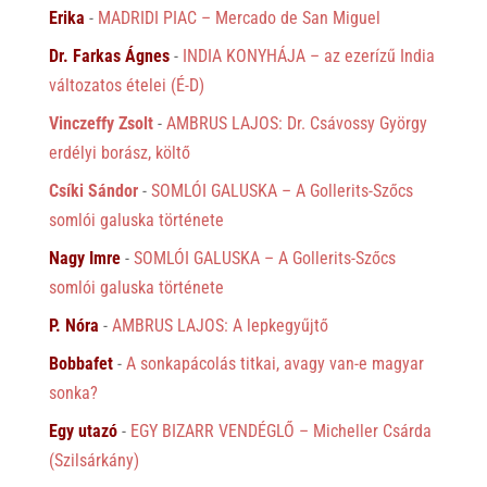
Erika
-
MADRIDI PIAC – Mercado de San Miguel
Dr. Farkas Ágnes
-
INDIA KONYHÁJA – az ezerízű India
változatos ételei (É-D)
Vinczeffy Zsolt
-
AMBRUS LAJOS: Dr. Csávossy György
erdélyi borász, költő
Csíki Sándor
-
SOMLÓI GALUSKA – A Gollerits-Szőcs
somlói galuska története
Nagy Imre
-
SOMLÓI GALUSKA – A Gollerits-Szőcs
somlói galuska története
P. Nóra
-
AMBRUS LAJOS: A lepkegyűjtő
Bobbafet
-
A sonkapácolás titkai, avagy van-e magyar
sonka?
Egy utazó
-
EGY BIZARR VENDÉGLŐ – Micheller Csárda
(Szilsárkány)