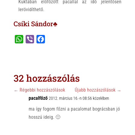
Kuktában előfőzött pacallal az idő jelentősen
lerövidíthető.
Csíki Sándor♣
W
V
F
h
i
a
a
b
c
t
e
e
s
r
b
32 hozzászólás
A
o
p
o
←
Régebbi hozzászólások
Újabb hozzászólások
→
p
pacalfőző
k
2012. március 16.-n 08:56 közelében
ma így fogom főzni a pacalomat bográcsban jó
hosszú ideig. 🙂