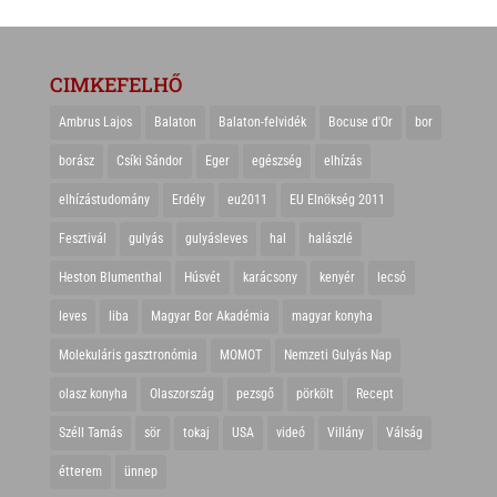
CIMKEFELHŐ
Ambrus Lajos
Balaton
Balaton-felvidék
Bocuse d'Or
bor
borász
Csíki Sándor
Eger
egészség
elhízás
elhízástudomány
Erdély
eu2011
EU Elnökség 2011
Fesztivál
gulyás
gulyásleves
hal
halászlé
Heston Blumenthal
Húsvét
karácsony
kenyér
lecsó
leves
liba
Magyar Bor Akadémia
magyar konyha
Molekuláris gasztronómia
MOMOT
Nemzeti Gulyás Nap
olasz konyha
Olaszország
pezsgő
pörkölt
Recept
Széll Tamás
sör
tokaj
USA
videó
Villány
Válság
étterem
ünnep