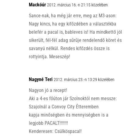
Mackóúr
2012. március 16.-n 21:15 közelében
Sance-nak, ha még jár erre, meg az M3-ason:
Nagy kincs, ha egy kifőzdében a választékba
belefér a pacal is, bableves is! Ha mindkettő jól
sikerült, fél-fél adag sűrűje rendelendő köret és
savanyú nélkül. Rendes kifőzdés össze is
rottyintja. Meseszép!
Nagyné Teri
2012. március 23.-n 13:29 közelében
Nagyon jó a recept!
Aki a 4-es főúton jár Szolnoktól nem messze:
Szajolnál a Convoy City Étteremben
kapja minőségben és mennyiségben is a
legjobb PACALT!!!!!!!
Kenderesen: Csülköspacal!