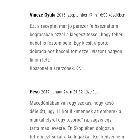
Vincze Gyula
2016. szeptember 17.-n 16:55 közelében
Ezt a receptet mar jo parszor felhasznaltam
bogracsban azzal a kiegeszitessel, hogy feher
babot is foztem bele. Egy kicsit a portoi
dobrada-hoz hasonlitott ezzel, viszont nagyon
finom lett.
Koszonet a szerzonek. 🙂
Peso
2017. január 24.-n 21:52 közelében
Macedóniában van egy szokás, hogy késő
délelőtt, úgy 11 körül kimennek az emberek a
munkahelyről egy „csorba”-ra, vagyis egy
tartalmas levesre. Én Skopjében dolgozva
tettem ezt sokat a kollégákkal. Két kedvencem