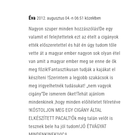
Éva
2012. augusztus 04.-n 06:51 közelében
Nagyon szuper minden hozzászólás!De egy
valamit el felejtettetek ezt az ételt a cigányok
ették előszeretettel és hát én úgy tudom tőle
vette át a magyar ember nagyon sok olyan étel
van amit a magyar ember meg se enne de ők
meg főzik!Fantasztikusan tudják a kajákat el
készíteni !Szerintem a legjobb szakácsok is
meg irigyelhetnék tudásukat! „nem vagyok
cigány”De ismerem őket!Tehát ajánlom
mindenkinek ,hogy minden előítéletet félretéve
!KÓSTOLJON MEG EGY CIGÁNY ÁLTAL
ELKÉSZÍTETT PACALT!Ők még talán velőt is
tesznek bele ha jól tudom!JÓ ÉTVÁGYAT
MINDENKINEK!VICA