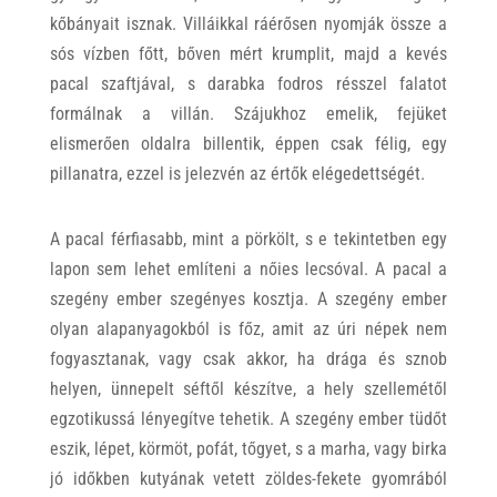
kőbányait isznak. Villáikkal ráérősen nyomják össze a
sós vízben főtt, bőven mért krumplit, majd a kevés
pacal szaftjával, s darabka fodros résszel falatot
formálnak a villán. Szájukhoz emelik, fejüket
elismerően oldalra billentik, éppen csak félig, egy
pillanatra, ezzel is jelezvén az értők elégedettségét.
A pacal férfiasabb, mint a pörkölt, s e tekintetben egy
lapon sem lehet említeni a nőies lecsóval. A pacal a
szegény ember szegényes kosztja. A szegény ember
olyan alapanyagokból is főz, amit az úri népek nem
fogyasztanak, vagy csak akkor, ha drága és sznob
helyen, ünnepelt séftől készítve, a hely szellemétől
egzotikussá lényegítve tehetik. A szegény ember tüdőt
eszik, lépet, körmöt, pofát, tőgyet, s a marha, vagy birka
jó időkben kutyának vetett zöldes-fekete gyomrából