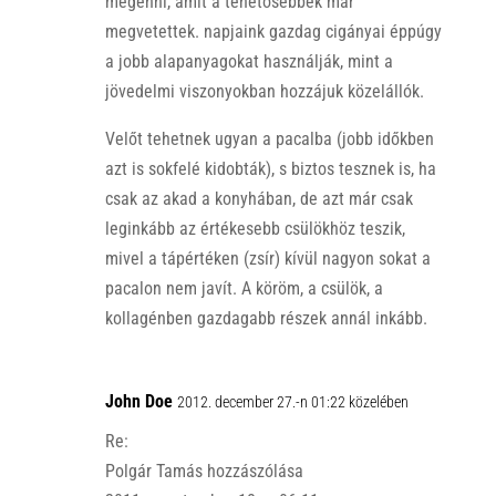
megenni, amit a tehetősebbek már
megvetettek. napjaink gazdag cigányai éppúgy
a jobb alapanyagokat használják, mint a
jövedelmi viszonyokban hozzájuk közelállók.
Velőt tehetnek ugyan a pacalba (jobb időkben
azt is sokfelé kidobták), s biztos tesznek is, ha
csak az akad a konyhában, de azt már csak
leginkább az értékesebb csülökhöz teszik,
mivel a tápértéken (zsír) kívül nagyon sokat a
pacalon nem javít. A köröm, a csülök, a
kollagénben gazdagabb részek annál inkább.
John Doe
2012. december 27.-n 01:22 közelében
Re:
Polgár Tamás hozzászólása