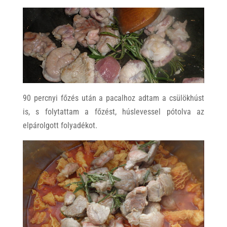
90 percnyi főzés után a pacalhoz adtam a csülökhúst
is, s folytattam a főzést, húslevessel pótolva az
elpárolgott folyadékot.