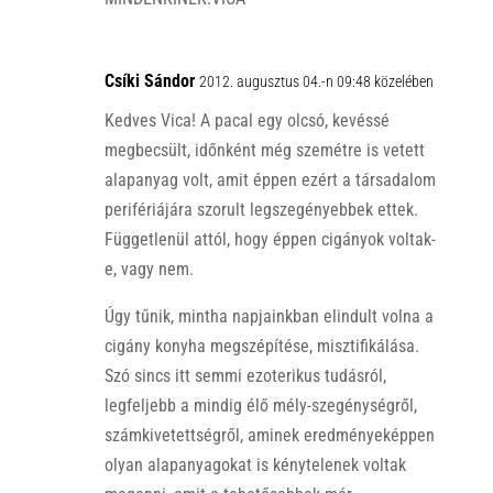
Csíki Sándor
2012. augusztus 04.-n 09:48 közelében
Kedves Vica! A pacal egy olcsó, kevéssé
megbecsült, időnként még szemétre is vetett
alapanyag volt, amit éppen ezért a társadalom
perifériájára szorult legszegényebbek ettek.
Függetlenül attól, hogy éppen cigányok voltak-
e, vagy nem.
Úgy tűnik, mintha napjainkban elindult volna a
cigány konyha megszépítése, misztifikálása.
Szó sincs itt semmi ezoterikus tudásról,
legfeljebb a mindig élő mély-szegénységről,
számkivetettségről, aminek eredményeképpen
olyan alapanyagokat is kénytelenek voltak