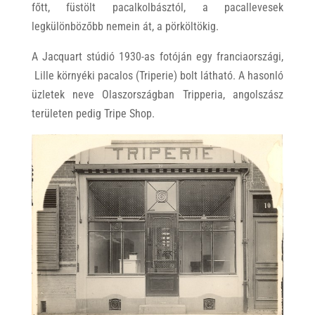
főtt, füstölt pacalkolbásztól, a pacallevesek
legkülönbözőbb nemein át, a pörköltökig.
A Jacquart stúdió 1930-as fotóján egy franciaországi,
Lille környéki pacalos (Triperie) bolt látható. A hasonló
üzletek neve Olaszországban Tripperia, angolszász
területen pedig Tripe Shop.