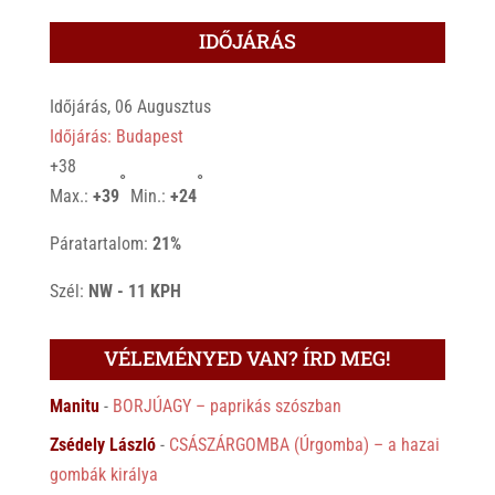
IDŐJÁRÁS
Időjárás, 06 Augusztus
Időjárás: Budapest
+
38
°
°
Max.:
+
39
Min.:
+
24
Páratartalom:
21%
Szél:
NW - 11 KPH
VÉLEMÉNYED VAN? ÍRD MEG!
Manitu
-
BORJÚAGY – paprikás szószban
Zsédely László
-
CSÁSZÁRGOMBA (Úrgomba) – a hazai
gombák királya