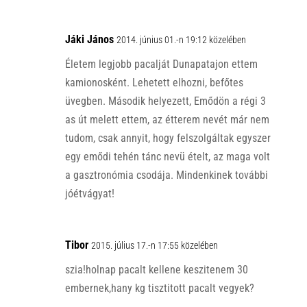
Jáki János
2014. június 01.-n 19:12 közelében
Életem legjobb pacalját Dunapatajon ettem
kamionosként. Lehetett elhozni, befőtes
üvegben. Második helyezett, Emődön a régi 3
as út melett ettem, az étterem nevét már nem
tudom, csak annyit, hogy felszolgáltak egyszer
egy emődi tehén tánc nevü ételt, az maga volt
a gasztronómia csodája. Mindenkinek további
jóétvágyat!
Tibor
2015. július 17.-n 17:55 közelében
szia!holnap pacalt kellene keszitenem 30
embernek,hany kg tisztitott pacalt vegyek?