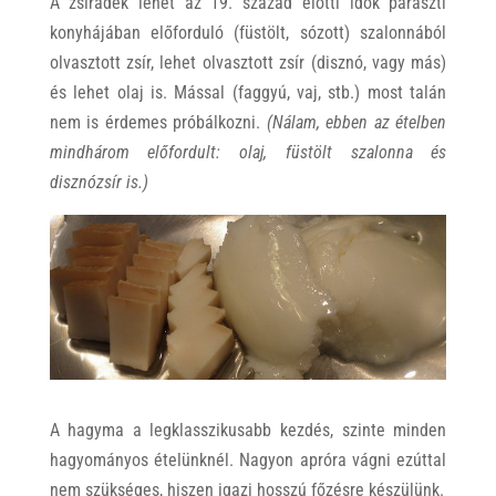
A zsiradék lehet az 19. század előtti idők paraszti
konyhájában előforduló (füstölt, sózott) szalonnából
olvasztott zsír, lehet olvasztott zsír (disznó, vagy más)
és lehet olaj is. Mással (faggyú, vaj, stb.) most talán
nem is érdemes próbálkozni.
(Nálam, ebben az ételben
mindhárom előfordult: olaj, füstölt szalonna és
disznózsír is.)
A hagyma a legklasszikusabb kezdés, szinte minden
hagyományos ételünknél. Nagyon apróra vágni ezúttal
nem szükséges, hiszen igazi hosszú főzésre készülünk.