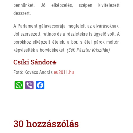
bennünket. Jó elképzelés, szépen kivitelezett
desszert,
A Parlament gálavacsorája megfelelt az elvárásoknak.
Jól szervezett, rutinos és a részletekre is ügyelő volt. A
borokhoz elképzelt ételek, a bor, s étel párok méltón
képviselték a borvidékeket.
(Séf: Pásztor Krisztián)
Csíki Sándor♣
Fotó: Kovács András
eu2011.hu
W
V
F
h
i
a
a
b
c
t
e
e
s
r
b
30 hozzászólás
A
o