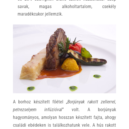
savak, magas alkoholtartalom, csekély
maradékcukor jellemzik.
A borhoz készített főétel „
Borjúnyak rakott zellerrel,
petrezselyem infúzióval
” volt. A borjúnyak
hagyományos, amolyan hosszan készített fajta, ahogy
családi ebédeken is találkozhatunk vele. A hús rakott