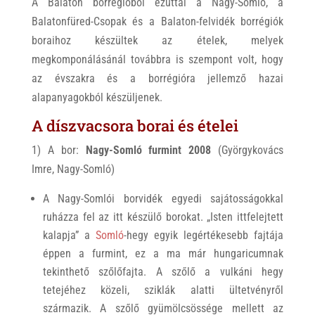
A Balaton borrégióból ezúttal a Nagy-Somló, a
Balatonfüred-Csopak és a Balaton-felvidék borrégiók
boraihoz készültek az ételek, melyek
megkomponálásánál továbbra is szempont volt, hogy
az évszakra és a borrégióra jellemző hazai
alapanyagokból készüljenek.
A díszvacsora borai és ételei
1) A bor:
Nagy-Somló furmint 2008
(Györgykovács
Imre, Nagy-Somló)
A Nagy-Somlói borvidék egyedi sajátosságokkal
ruházza fel az itt készülő borokat. „Isten ittfelejtett
kalapja” a
Somló
-hegy egyik legértékesebb fajtája
éppen a furmint, ez a ma már hungaricumnak
tekinthető szőlőfajta. A szőlő a vulkáni hegy
tetejéhez közeli, sziklák alatti ültetvényről
származik. A szőlő gyümölcsössége mellett az