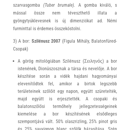
szarvasgomba
(Tuber brumale).
A gomba kiváló, s
mással össze nem téveszthető illata a
gyöngytyúklevesnek is új dimenziókat ad. Némi
furminttal is érdemes összekóstolni.
3) A bor:
Szilénusz 2007
(Figula Mihály, Balatonfüred-
Csopak)
A görög mitológiában Szilénusz (Σειληνός) a bor
istenének, Dionüszosznak a társa és nevelője. A bor
készítése során a vidék hajdani hagyományai
elevenítődtek fel, amikor a birtok legszebb
területeinek szőlőit egy napon, együtt szüretelték,
majd együtt is erjesztették. A csopaki és
balatonszőlősi termőhely jellegzetességeinek
kiemelése a bor készítésének elsődleges
szempontjává vált. 50% olaszrizling, 25% pinot gris
és 25% sauvignon blanc szőlők házasítása. Szép