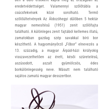
eredetvédettséget. Valamennyi szőlőtábla a
csúcsfekvések közé sorolható. Termő
szőlőültetvények Az Áldozóhegyi dűlőben 5 hektár
magyar nemesítésű (1951) zenit szőlőfajta
található. A különleges zenit fajtából kellemes illatú,
zamatokban gazdag szép savakkal bíró bor
készíthető. A hagyományőrző „Főbor” elnevezés a
13. századig, a magyar Árpád-házi királyokig
visszavezethetően az érett, késői szüretelésű,
aszúsodott, aszalt gyümölcsös, édes
borkülönlegesség neve. Másutt nem található
sajátos zamatú magyar desszertbor.