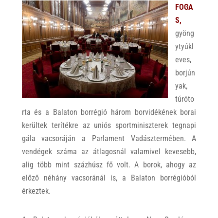
FOGA
S,
gyöng
ytyúkl
eves,
borjún
yak,
túróto
rta és a Balaton borrégió három borvidékének borai
kerültek terítékre az uniós sportminiszterek tegnapi
gála vacsoráján a Parlament Vadásztermében. A
vendégek száma az átlagosnál valamivel kevesebb,
alig több mint százhúsz fő volt. A borok, ahogy az
előző néhány vacsoránál is, a Balaton borrégióból
érkeztek.