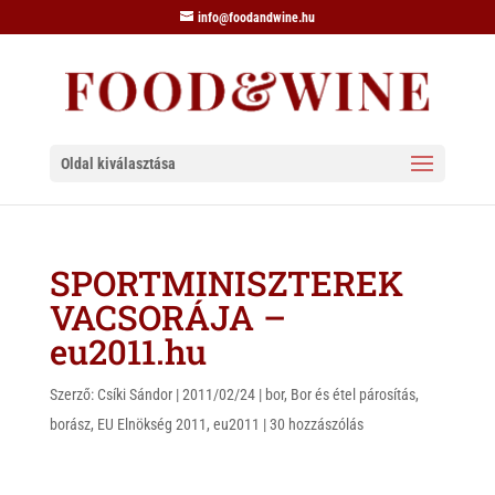
info@foodandwine.hu
Oldal kiválasztása
SPORTMINISZTEREK
VACSORÁJA –
eu2011.hu
Szerző:
Csíki Sándor
|
2011/02/24
|
bor
,
Bor és étel párosítás
,
borász
,
EU Elnökség 2011
,
eu2011
|
30 hozzászólás