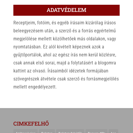
ADATVÉDELEM
Receptjeim, fotóim, és egyéb írásaim kizárólag írásos
beleegyezésem után, a szerző és a forrás egyértelmű
megjelölése mellett közölhetőek más oldalakon, vagy
nyomtatásban. Ez alól kivételt képeznek azok a
gyűjtőportálok, ahol az egész írás nem kerül közlésre,
csak annak első sorai, majd a folytatásért a blogomra
kattint az olvasó. Írásaimból idézetek formájában
szövegrészek átvétele csak szerző és forrásmegjelölés
mellett engedélyezett.
CIMKEFELHŐ