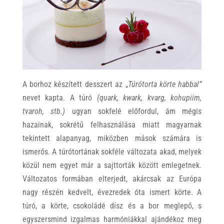
A borhoz készített desszert az „
Túrótorta körte habbal
”
nevet kapta. A túró
(quark, kwark, kvarg, kohupiim,
tvaroh, stb.)
ugyan sokfelé előfordul, ám mégis
hazainak, sokrétű felhasználása miatt magyarnak
tekintett alapanyag, miközben mások számára is
ismerős. A túrótortának sokféle változata akad, melyek
közül nem egyet már a sajttorták között emlegetnek.
Változatos formában elterjedt, akárcsak az Európa
nagy részén kedvelt, évezredek óta ismert körte. A
túró, a körte, csokoládé dísz és a bor meglepő, s
egyszersmind izgalmas harmóniákkal ajándékoz meg