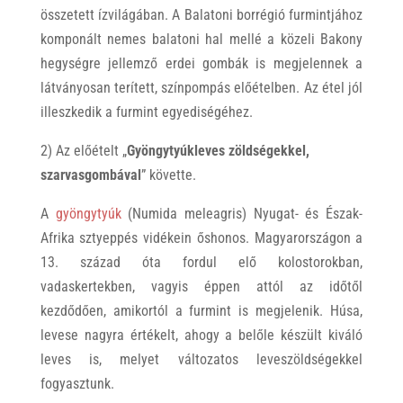
összetett ízvilágában. A Balatoni borrégió furmintjához
komponált nemes balatoni hal mellé a közeli Bakony
hegységre jellemző erdei gombák is megjelennek a
látványosan terített, színpompás előételben. Az étel jól
illeszkedik a furmint egyediségéhez.
2) Az előételt „
Gyöngytyúkleves zöldségekkel,
szarvasgombával
” követte.
A
gyöngytyúk
(Numida meleagris) Nyugat- és Észak-
Afrika sztyeppés vidékein őshonos. Magyarországon a
13. század óta fordul elő kolostorokban,
vadaskertekben, vagyis éppen attól az időtől
kezdődően, amikortól a furmint is megjelenik. Húsa,
levese nagyra értékelt, ahogy a belőle készült kiváló
leves is, melyet változatos leveszöldségekkel
fogyasztunk.