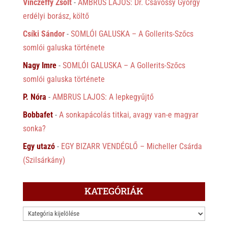
Vinczeffy Zsolt
-
AMBRUS LAJOS: Dr. Csávossy György
erdélyi borász, költő
Csíki Sándor
-
SOMLÓI GALUSKA – A Gollerits-Szőcs
somlói galuska története
Nagy Imre
-
SOMLÓI GALUSKA – A Gollerits-Szőcs
somlói galuska története
P. Nóra
-
AMBRUS LAJOS: A lepkegyűjtő
Bobbafet
-
A sonkapácolás titkai, avagy van-e magyar
sonka?
Egy utazó
-
EGY BIZARR VENDÉGLŐ – Micheller Csárda
(Szilsárkány)
KATEGÓRIÁK
KATEGÓRIÁK