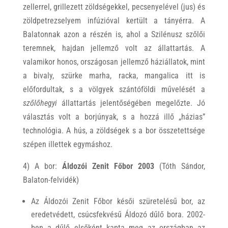
zellerrel, grillezett zöldségekkel, pecsenyelével (jus) és
zöldpetrezselyem infúzióval kertült a tányérra. A
Balatonnak azon a részén is, ahol a Szilénusz szőlői
teremnek, hajdan jellemző volt az állattartás. A
valamikor honos, országosan jellemző háziállatok, mint
a bivaly, szürke marha, racka, mangalica itt is
előfordultak, s a völgyek szántóföldi művelését a
szőlőhegyi
állattartás jelentőségében megelőzte. Jó
választás volt a borjúnyak, s a hozzá illő „házias”
technológia. A hús, a zöldségek s a bor összetettsége
szépen illettek egymáshoz.
4) A bor:
Áldozói Zenit Főbor 2003
(Tóth Sándor,
Balaton-felvidék)
Az Áldozói Zenit Főbor késői szüretelésű bor, az
eredetvédett, csúcsfekvésű Áldozó dűlő bora. 2002-
ben a dűlő elsőként kapta meg az országban az