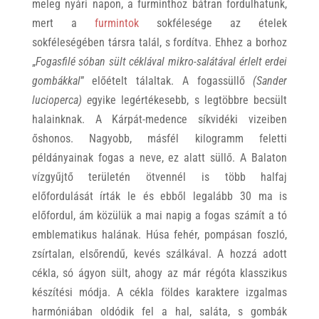
meleg nyári napon, a furminthoz bátran fordulhatunk,
mert a
furmintok
sokfélesége az ételek
sokféleségében társra talál, s fordítva. Ehhez a borhoz
„
Fogasfilé sóban sült céklával mikro-salátával érlelt erdei
gombákkal
” előételt tálaltak. A fogassüllő
(Sander
lucioperca) e
gyike legértékesebb, s legtöbbre becsült
halainknak. A Kárpát-medence síkvidéki vizeiben
őshonos. Nagyobb, másfél kilogramm feletti
példányainak fogas a neve, ez alatt süllő. A Balaton
vízgyűjtő területén ötvennél is több halfaj
előfordulását írták le és ebből legalább 30 ma is
előfordul, ám közülük a mai napig a fogas számít a tó
emblematikus halának. Húsa fehér, pompásan foszló,
zsírtalan, elsőrendű, kevés szálkával. A hozzá adott
cékla, só ágyon sült, ahogy az már régóta klasszikus
készítési módja. A cékla földes karaktere izgalmas
harmóniában oldódik fel a hal, saláta, s gombák