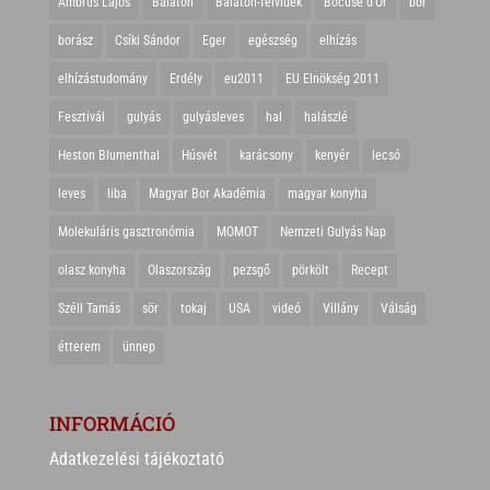
Ambrus Lajos
Balaton
Balaton-felvidék
Bocuse d'Or
bor
borász
Csíki Sándor
Eger
egészség
elhízás
elhízástudomány
Erdély
eu2011
EU Elnökség 2011
Fesztivál
gulyás
gulyásleves
hal
halászlé
Heston Blumenthal
Húsvét
karácsony
kenyér
lecsó
leves
liba
Magyar Bor Akadémia
magyar konyha
Molekuláris gasztronómia
MOMOT
Nemzeti Gulyás Nap
olasz konyha
Olaszország
pezsgő
pörkölt
Recept
Széll Tamás
sör
tokaj
USA
videó
Villány
Válság
étterem
ünnep
INFORMÁCIÓ
Adatkezelési tájékoztató