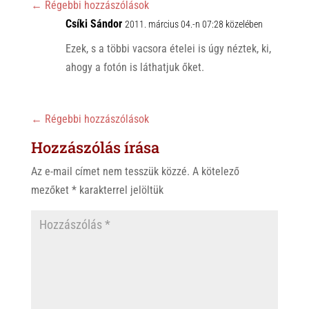
p
o
←
Régebbi hozzászólások
p
Csíki Sándor
k
2011. március 04.-n 07:28 közelében
Ezek, s a többi vacsora ételei is úgy néztek, ki,
ahogy a fotón is láthatjuk őket.
←
Régebbi hozzászólások
Hozzászólás írása
Az e-mail címet nem tesszük közzé.
A kötelező
mezőket
*
karakterrel jelöltük