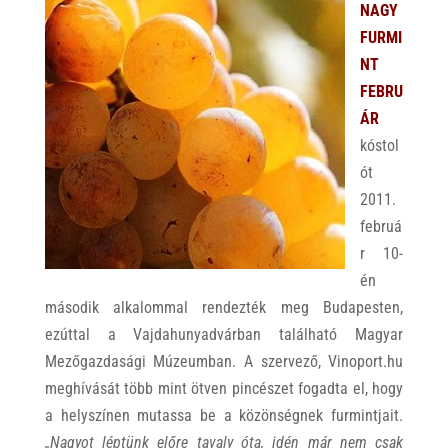
NAGY
FURMI
NT
FEBRU
ÁR
kóstol
ót
2011.
februá
r 10-
én
második alkalommal rendezték meg Budapesten,
ezúttal a Vajdahunyadvárban található Magyar
Mezőgazdasági Múzeumban. A szervező, Vinoport.hu
meghívását több mint ötven pincészet fogadta el, hogy
a helyszínen mutassa be a közönségnek furmintjait.
„Nagyot léptünk előre tavaly óta, idén már nem csak