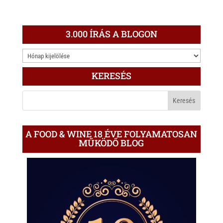
3.000 ÍRÁS A BLOGON
3.000
ÍRÁS
KERESÉS
A
BLOGON
A FOOD & WINE 18 ÉVE FOLYAMATOSAN
MŰKÖDŐ BLOG