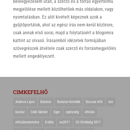
beleegyezésem után, a szerző és a forrás egyértelmű
megjelölése mellett közölhetőek más oldalakon, vagy
nyomtatásban. Ez alól kivételt képeznek azok a
gyűjtőportálok, ahol az egész írás nem kerül közlésre,
csak annak első sorai, majd a folytatásért a blogomra
kattint az olvasó. Írásaimból idézetek formájában
szövegrészek átvétele csak szerző és forrásmegjelölés
mellett engedélyezett.
CIMKEFELHŐ
Ambrus Lajos
Balaton
Balaton-felvidék
Bocuse d'Or
bor
borász
Csíki Sándor
Eger
egészség
elhízás
elhízástudomány
Erdély
eu2011
EU Elnökség 2011