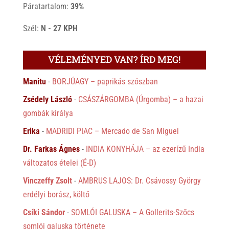
Páratartalom:
39%
Szél:
N - 27 KPH
VÉLEMÉNYED VAN? ÍRD MEG!
Manitu
-
BORJÚAGY – paprikás szószban
Zsédely László
-
CSÁSZÁRGOMBA (Úrgomba) – a hazai
gombák királya
Erika
-
MADRIDI PIAC – Mercado de San Miguel
Dr. Farkas Ágnes
-
INDIA KONYHÁJA – az ezerízű India
változatos ételei (É-D)
Vinczeffy Zsolt
-
AMBRUS LAJOS: Dr. Csávossy György
erdélyi borász, költő
Csíki Sándor
-
SOMLÓI GALUSKA – A Gollerits-Szőcs
somlói galuska története