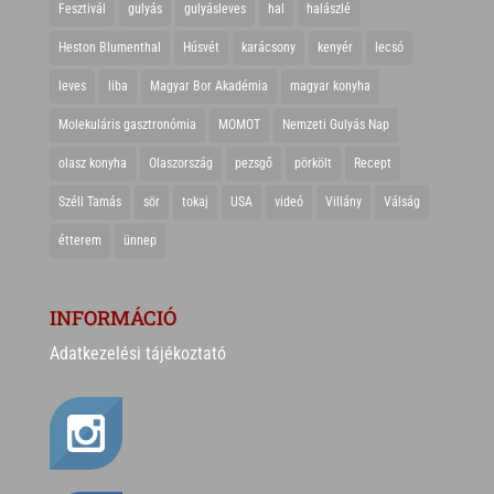
Fesztivál
gulyás
gulyásleves
hal
halászlé
Heston Blumenthal
Húsvét
karácsony
kenyér
lecsó
leves
liba
Magyar Bor Akadémia
magyar konyha
Molekuláris gasztronómia
MOMOT
Nemzeti Gulyás Nap
olasz konyha
Olaszország
pezsgő
pörkölt
Recept
Széll Tamás
sör
tokaj
USA
videó
Villány
Válság
étterem
ünnep
INFORMÁCIÓ
Adatkezelési tájékoztató