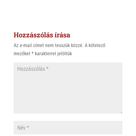
h
i
a
a
b
c
t
e
e
s
r
b
Hozzászólás írása
A
o
p
o
Az e-mail címet nem tesszük közzé.
A kötelező
p
k
mezőket
*
karakterrel jelöltük