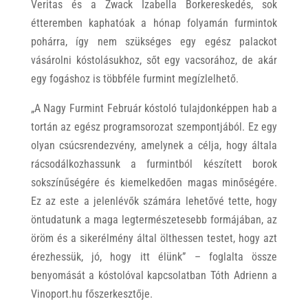
Veritas és a Zwack Izabella Borkereskedés, sok
étteremben kaphatóak a hónap folyamán furmintok
pohárra, így nem szükséges egy egész palackot
vásárolni kóstolásukhoz, sőt egy vacsorához, de akár
egy fogáshoz is többféle furmint megízlelhető.
„A Nagy Furmint Február kóstoló tulajdonképpen hab a
tortán az egész programsorozat szempontjából. Ez egy
olyan csúcsrendezvény, amelynek a célja, hogy általa
rácsodálkozhassunk a furmintból készített borok
sokszínűségére és kiemelkedően magas minőségére.
Ez az este a jelenlévők számára lehetővé tette, hogy
öntudatunk a maga legtermészetesebb formájában, az
öröm és a sikerélmény által ölthessen testet, hogy azt
érezhessük, jó, hogy itt élünk” – foglalta össze
benyomását a kóstolóval kapcsolatban Tóth Adrienn a
Vinoport.hu főszerkesztője.