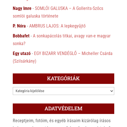
Nagy Imre
-
SOMLÓI GALUSKA – A Gollerits-Szőcs
somlói galuska története
P. Nóra
-
AMBRUS LAJOS: A lepkegyűjtő
Bobbafet
-
A sonkapácolás titkai, avagy van-e magyar
sonka?
Egy utazó
-
EGY BIZARR VENDÉGLŐ – Micheller Csárda
(Szilsárkány)
KATEGÓRIÁK
KATEGÓRIÁK
ADATVÉDELEM
Receptjeim, fotóim, és egyéb írásaim kizárólag írásos