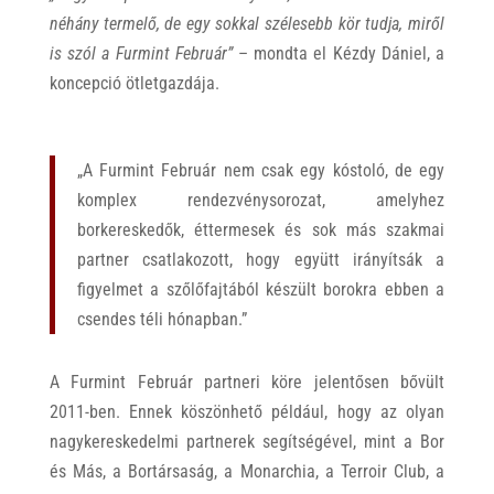
néhány termelő, de egy sokkal szélesebb kör tudja, miről
is szól a Furmint Február”
– mondta el Kézdy Dániel, a
koncepció ötletgazdája.
„A Furmint Február nem csak egy kóstoló, de egy
komplex rendezvénysorozat, amelyhez
borkereskedők, éttermesek és sok más szakmai
partner csatlakozott, hogy együtt irányítsák a
figyelmet a szőlőfajtából készült borokra ebben a
csendes téli hónapban.”
A Furmint Február partneri köre jelentősen bővült
2011-ben. Ennek köszönhető például, hogy az olyan
nagykereskedelmi partnerek segítségével, mint a Bor
és Más, a Bortársaság, a Monarchia, a Terroir Club, a