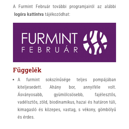
A Furmint Február további programjairól az alábbi
logóra kattintva
tájékozódhat:
Függelék
A furmint sokszínűsége teljes pompájában
kiteljesedett. Ahány bor, annyiféle volt.
Ásványosabb, gyümölcsösebb, fajélesztős,
vadélsztős, zöld, biodinamikus, hazai és határon túli,
kimagasló és közepes, vastag, s vékony, gömbölyű
és érdes.