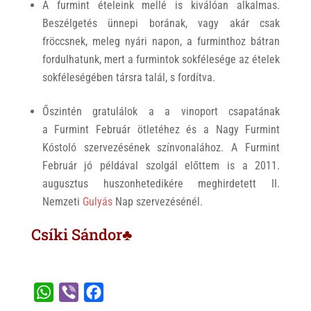
A furmint ételeink mellé is kiválóan alkalmas.
Beszélgetés ünnepi borának, vagy akár csak
fröccsnek, meleg nyári napon, a furminthoz bátran
fordulhatunk, mert a furmintok sokfélesége az ételek
sokféleségében társra talál, s fordítva.
Őszintén gratulálok a a vinoport csapatának
a Furmint Február ötletéhez és a Nagy Furmint
Kóstoló szervezésének színvonalához. A Furmint
Február jó példával szolgál előttem is a 2011.
augusztus huszonhetedikére meghirdetett II.
Nemzeti
Gulyás
Nap szervezésénél.
Csíki Sándor♣
W
V
F