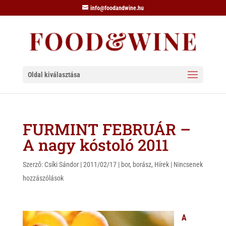
info@foodandwine.hu
Oldal kiválasztása
FURMINT FEBRUÁR –
A nagy kóstoló 2011
Szerző:
Csíki Sándor
|
2011/02/17
|
bor
,
borász
,
Hírek
|
Nincsenek
hozzászólások
A