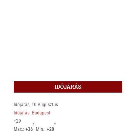
IDŐJÁRÁS
Időjárás, 10 Augusztus
Időjárás: Budapest
+
29
°
°
Max.:
+
36
Min.:
+
20