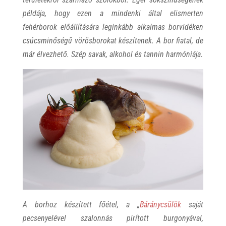
példája, hogy ezen a mindenki által elismerten
fehérborok előállítására leginkább alkalmas borvidéken
csúcsminőségű vörösborokat készítenek. A bor fiatal, de
már élvezhető. Szép savak, alkohol és tannin harmóniája.
A borhoz készített főétel, a „
Báránycsülök
saját
pecsenyelével szalonnás pirított burgonyával,