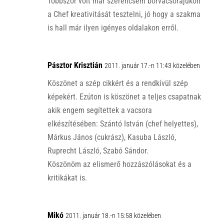
Többször volt már szerencsém borvacsorájukon
a Chef kreativitását tesztelni, jó hogy a szakma
is hall már ilyen igényes oldalakon erről.
Pásztor Krisztián
2011. január 17.-n 11:43 közelében
Köszönet a szép cikkért és a rendkívül szép
képekért. Ezúton is köszönet a teljes csapatnak
akik engem segítettek a vacsora
elkészítésében: Szántó István (chef helyettes),
Márkus János (cukrász), Kasuba László,
Ruprecht László, Szabó Sándor.
Köszönöm az elismerő hozzászólásokat és a
kritikákat is.
Mikó
2011. január 18.-n 15:58 közelében