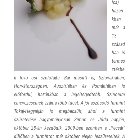
ica)
hazán
kban
már a
13.
század
ban is
termes
ztésbe
n lévő ősi szőlőfajta. Bár másutt is, Szlovákiában,
Horvátországban, Ausztriában és Romániában is
előfordul, hazánkban a legelterjedtebb. Szinonim
elnevezéseinek száma több tucat. A jól aszúsodó furmint
Tokaj-Hegyalján is megbecsült, ahol a furmint
szüretelése hagyományosan Simon és Júda napján,
október 28-án kezdődik.
2009-ben azonban a „Pecsár”
dűlőben a furmintot már október elején leszüretelték. A