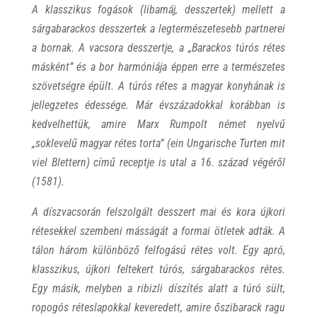
A klasszikus fogások (libamáj, desszertek) mellett a
sárgabarackos desszertek a legtermészetesebb partnerei
a bornak. A vacsora desszertje, a „
Barackos túrós rétes
másként”
és a bor harmóniája éppen erre a természetes
szövetségre épült. A túrós rétes a magyar konyhának is
jellegzetes édessége. Már évszázadokkal korábban is
kedvelhettük, amire Marx Rumpolt német nyelvű
„soklevelű magyar rétes torta”
(ein Ungarische Turten mit
viel Blettern)
című receptje is utal a 16. század végéről
(1581).
A díszvacsorán felszolgált desszert mai és kora újkori
rétesekkel szembeni másságát a formai ötletek adták. A
tálon három különböző felfogású rétes volt. Egy apró,
klasszikus, újkori feltekert túrós, sárgabarackos rétes.
Egy másik, melyben a ribizli díszítés alatt a túró sült,
ropogós réteslapokkal keveredett, amire őszibarack ragu