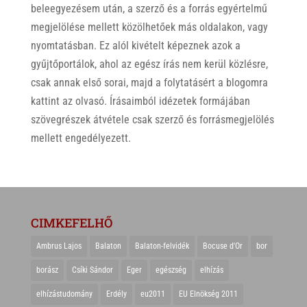
beleegyezésem után, a szerző és a forrás egyértelmű
megjelölése mellett közölhetőek más oldalakon, vagy
nyomtatásban. Ez alól kivételt képeznek azok a
gyűjtőportálok, ahol az egész írás nem kerül közlésre,
csak annak első sorai, majd a folytatásért a blogomra
kattint az olvasó. Írásaimból idézetek formájában
szövegrészek átvétele csak szerző és forrásmegjelölés
mellett engedélyezett.
CIMKEFELHŐ
Ambrus Lajos
Balaton
Balaton-felvidék
Bocuse d'Or
bor
borász
Csíki Sándor
Eger
egészség
elhízás
elhízástudomány
Erdély
eu2011
EU Elnökség 2011