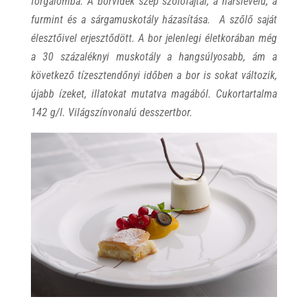
forgalomba. A borvidék szép szőlőfajtái, a hárslevelű, a
furmint és a sárgamuskotály házasítása. A szőlő saját
élesztőivel erjesztődött. A bor jelenlegi életkorában még
a 30 százaléknyi muskotály a hangsúlyosabb, ám a
következő tízesztendőnyi időben a bor is sokat változik,
újabb ízeket, illatokat mutatva magából. Cukortartalma
142 g/l. Világszínvonalú desszertbor.