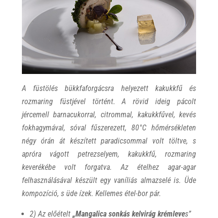
A füstölés bükkfaforgácsra helyezett kakukkfű és
rozmaring füstjével történt. A rövid ideig pácolt
jércemell barnacukorral, citrommal, kakukkfűvel, kevés
fokhagymával, sóval fűszerezett, 80°C hőmérsékleten
négy órán át készített paradicsommal volt töltve, s
apróra vágott petrezselyem, kakukkfű, rozmaring
keverékébe volt forgatva. Az ételhez agar-agar
felhasználásával készült egy vaníliás almazselé is. Üde
kompozíció, s üde ízek. Kellemes étel-bor pár.
2) Az előételt
„
Mangalica sonkás kelvirág krémleve
s”