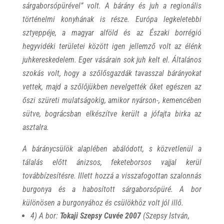
sárgaborsópürével”
volt. A bárány és juh a regionális
történelmi konyhának is része. Európa legkeletebbi
sztyeppéje, a magyar alföld és az Északi borrégió
hegyvidéki területei között igen jellemző volt az élénk
juhkereskedelem. Eger vásárain sok juh kelt el. Általános
szokás volt, hogy a szőlősgazdák tavasszal bárányokat
vettek, majd a szőlőjükben nevelgették őket egészen az
őszi szüreti mulatságokig, amikor nyárson-, kemencében
sütve, bográcsban elkészítve került a jófajta birka az
asztalra.
A báránycsülök alaplében abálódott, s közvetlenül a
tálalás előtt ánizsos, feketeborsos vajjal kerül
továbbízesítésre. Illett hozzá a visszafogottan szalonnás
burgonya és a habosított sárgaborsópüré. A bor
különösen a burgonyához és csülökhöz volt jól illő.
4) A bor:
Tokaji Szepsy Cuvée 2007
(Szepsy István,