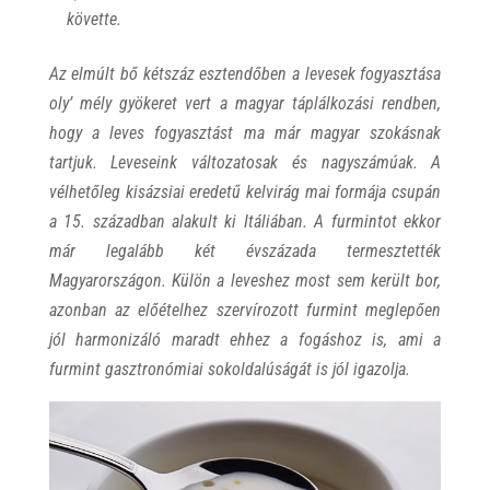
követte.
Az elmúlt bő kétszáz esztendőben a levesek fogyasztása
oly’ mély gyökeret vert a magyar táplálkozási rendben,
hogy a leves fogyasztást ma már magyar szokásnak
tartjuk. Leveseink változatosak és nagyszámúak.
A
vélhetőleg kisázsiai eredetű kelvirág mai formája csupán
a 15. században alakult ki Itáliában. A furmintot ekkor
már legalább két évszázada termesztették
Magyarországon. Külön a leveshez most sem került bor,
azonban az előételhez szervírozott furmint meglepően
jól harmonizáló maradt ehhez a fogáshoz is, ami a
furmint gasztronómiai sokoldalúságát is jól igazolja.