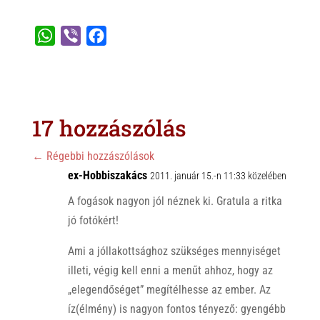
W
V
F
h
i
a
a
b
c
t
e
e
s
r
b
17 hozzászólás
A
o
p
o
←
Régebbi hozzászólások
p
ex-Hobbiszakács
k
2011. január 15.-n 11:33 közelében
A fogások nagyon jól néznek ki. Gratula a ritka
jó fotókért!
Ami a jóllakottsághoz szükséges mennyiséget
illeti, végig kell enni a menűt ahhoz, hogy az
„elegendőséget” megítélhesse az ember. Az
íz(élmény) is nagyon fontos tényező: gyengébb