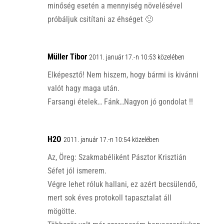
minőség esetén a mennyiség növelésével
próbáljuk csitítani az éhséget 🙂
Müller Tibor
2011. január 17.-n 10:53 közelében
Elképesztő! Nem hiszem, hogy bármi is kivánni
valót hagy maga után.
Farsangi ételek… Fánk…Nagyon jó gondolat !!
H2O
2011. január 17.-n 10:54 közelében
Az, Öreg: Szakmabéliként Pásztor Krisztián
Séfet jól ismerem.
Végre lehet róluk hallani, ez azért becsülendő,
mert sok éves protokoll tapasztalat áll
mögötte.