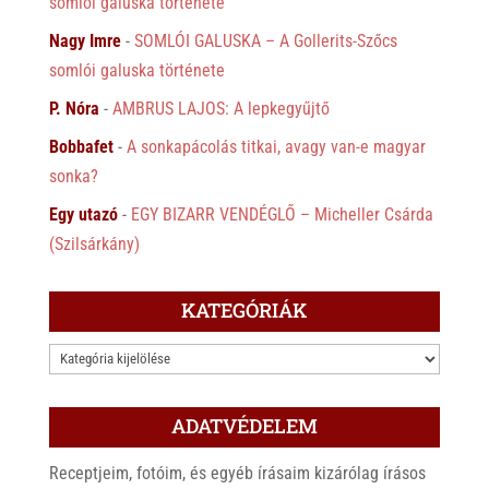
somlói galuska története
Nagy Imre
-
SOMLÓI GALUSKA – A Gollerits-Szőcs
somlói galuska története
P. Nóra
-
AMBRUS LAJOS: A lepkegyűjtő
Bobbafet
-
A sonkapácolás titkai, avagy van-e magyar
sonka?
Egy utazó
-
EGY BIZARR VENDÉGLŐ – Micheller Csárda
(Szilsárkány)
KATEGÓRIÁK
KATEGÓRIÁK
ADATVÉDELEM
Receptjeim, fotóim, és egyéb írásaim kizárólag írásos