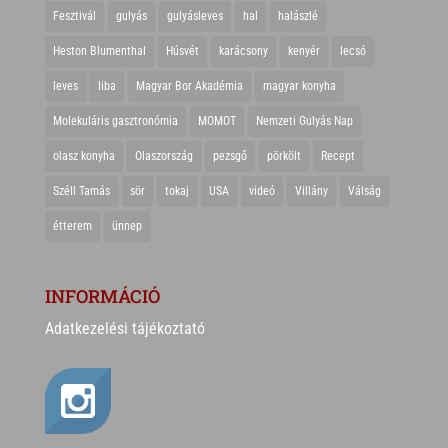
Fesztivál
gulyás
gulyásleves
hal
halászlé
Heston Blumenthal
Húsvét
karácsony
kenyér
lecsó
leves
liba
Magyar Bor Akadémia
magyar konyha
Molekuláris gasztronómia
MOMOT
Nemzeti Gulyás Nap
olasz konyha
Olaszország
pezsgő
pörkölt
Recept
Széll Tamás
sör
tokaj
USA
videó
Villány
Válság
étterem
ünnep
INFORMÁCIÓ
Adatkezelési tájékoztató