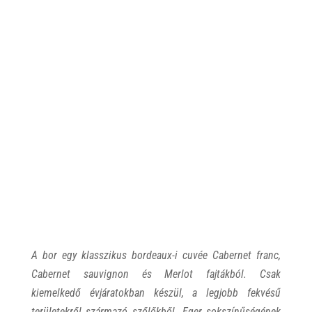
A bor egy klasszikus bordeaux-i cuvée Cabernet franc,
Cabernet sauvignon és Merlot fajtákból. Csak
kiemelkedő évjáratokban készül, a legjobb fekvésű
területekről származó szőlőkből. Eger sokszínűségének