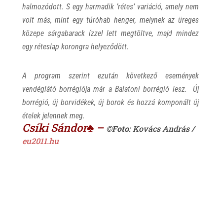
halmozódott. S egy harmadik ’rétes’ variáció, amely nem
volt más, mint egy túróhab henger, melynek az üreges
közepe sárgabarack ízzel lett megtöltve, majd mindez
egy réteslap korongra helyeződött.
A program szerint ezután következő események
vendéglátó borrégiója már a Balatoni borrégió lesz. Új
borrégió, új borvidékek, új borok és hozzá komponált új
ételek jelennek meg.
Csíki Sándor♣ –
©Foto:
Kovács András /
eu2011.hu