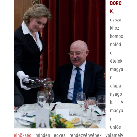
BORO
K
,
évsza
khoz
kompo
nálód
ó
ételek,
magya
r
alapa
nyago
k. A
magya
r
uniós
elnökség
minden egyes rendezvényének valamely