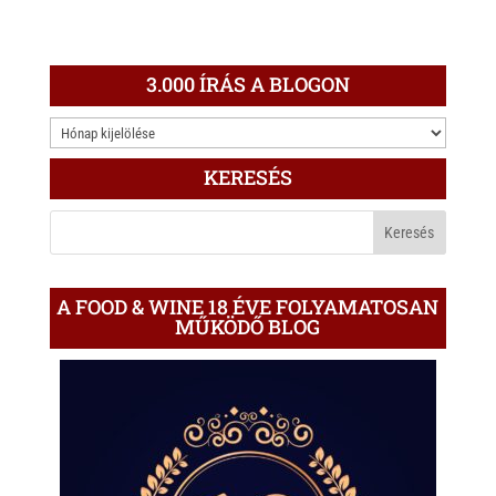
3.000 ÍRÁS A BLOGON
3.000
ÍRÁS
KERESÉS
A
BLOGON
A FOOD & WINE 18 ÉVE FOLYAMATOSAN
MŰKÖDŐ BLOG