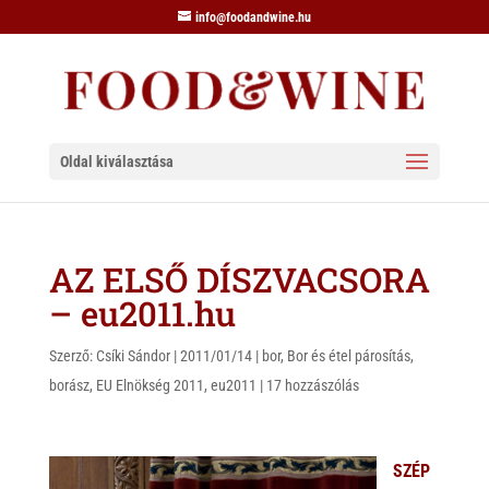
info@foodandwine.hu
Oldal kiválasztása
AZ ELSŐ DÍSZVACSORA
– eu2011.hu
Szerző:
Csíki Sándor
|
2011/01/14
|
bor
,
Bor és étel párosítás
,
borász
,
EU Elnökség 2011
,
eu2011
|
17 hozzászólás
SZÉP