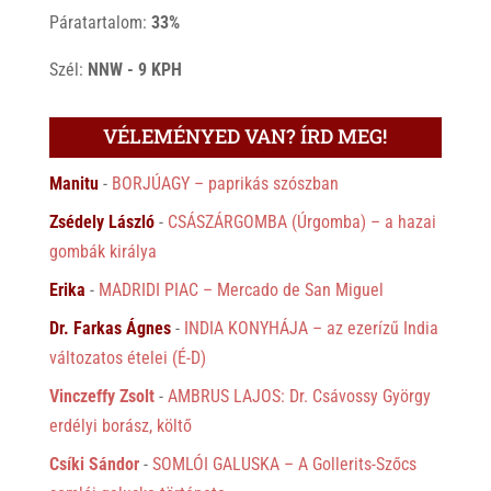
Páratartalom:
33%
Szél:
NNW - 9 KPH
VÉLEMÉNYED VAN? ÍRD MEG!
Manitu
-
BORJÚAGY – paprikás szószban
Zsédely László
-
CSÁSZÁRGOMBA (Úrgomba) – a hazai
gombák királya
Erika
-
MADRIDI PIAC – Mercado de San Miguel
Dr. Farkas Ágnes
-
INDIA KONYHÁJA – az ezerízű India
változatos ételei (É-D)
Vinczeffy Zsolt
-
AMBRUS LAJOS: Dr. Csávossy György
erdélyi borász, költő
Csíki Sándor
-
SOMLÓI GALUSKA – A Gollerits-Szőcs