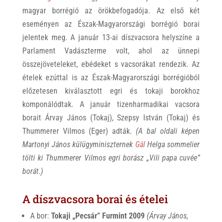
magyar borrégió az örökbefogadója. Az első két
eseményen az Észak-Magyarországi borrégió borai
jelentek meg. A január 13-ai díszvacsora helyszíne a
Parlament Vadászterme volt, ahol az ünnepi
összejöveteleket, ebédeket s vacsorákat rendezik. Az
ételek ezúttal is az Észak-Magyarországi borrégióból
előzetesen kiválasztott egri és tokaji borokhoz
komponálódtak. A január tizenharmadikai vacsora
borait Árvay János (Tokaj), Szepsy István (Tokaj) és
Thummerer Vilmos (Eger) adták.
(A bal oldali képen
Martonyi János külügyminiszternek
Gál
Helga sommelier
tölti ki Thummerer Vilmos egri borász „Vili papa cuvée”
borát.)
A díszvacsora borai és ételei
A bor:
Tokaji „Pecsár” Furmint 2009
(Árvay János,