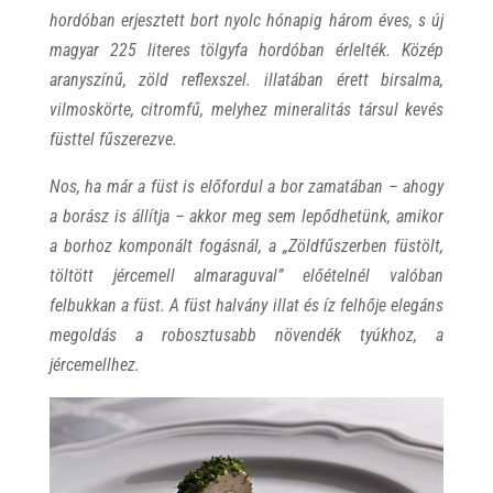
hordóban erjesztett bort nyolc hónapig három éves, s új
magyar 225 literes tölgyfa hordóban érlelték. Közép
aranyszínű, zöld reflexszel. illatában érett birsalma,
vilmoskörte, citromfű, melyhez mineralitás társul kevés
füsttel fűszerezve.
Nos, ha már a füst is előfordul a bor zamatában – ahogy
a borász is állítja – akkor meg sem lepődhetünk, amikor
a borhoz komponált fogásnál, a
„Zöldfűszerben füstölt,
töltött jércemell almaraguval”
előételnél valóban
felbukkan a füst. A füst halvány illat és íz felhője elegáns
megoldás a robosztusabb növendék tyúkhoz, a
jércemellhez.