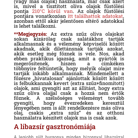
(vagy más olajok) használata, már csak azért
is, mivel a tisztított olíva olajok füstölési
pontja
210°C körül van
.
Az olajok füstölési
pontjára vonatkozóan
itt találhattok adatokat
,
azonban ettől akár jelentősen eltérő adatokkal
is lehet találkozni.
**Megjegyzés:
Az extra szűz olíva olajokat
sokan kizárólag csak salátákhoz tartják
alkalmasnak és a vélemény képviselői között
akadnak, akik dilettánsnak tartják azokat,
akik esetleg még főznek is vele. Nos, akad
ebben praktikus igazság, amit a gyártók is
megerősítenek, hiszen a címkéken
többnyire feltüntetik, hogy melyik olajat mire
tartják inkább alkalmasnak. Mindemellett a
főzésre „hivatalosan” ajánlottak között között
is felbukkannak kevert (extra szűz+finomított)
olajok, ami gyengíti azt az állítást, hogy extra
szűz olíva olajjal csak a hozzá nem értők
főznek. A szélsőséges véleményt tovább
gyengíti, hogy évezredeken keresztül
lényegében nem is állt rendelkezésre más olíva
olaj, csakis „extra szűz” és az otthoni
használatra készített olajok ma is csak azok.
A libazsír gasztronómiája
A legjobb sült burgonya minden bizonnyal libazsírral