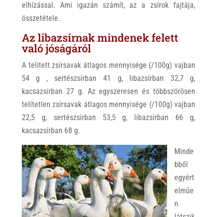
elhízással. Ami igazán számít, az a zsírok fajtája,
összetétele.
Az libazsírnak mindenek felett
való jóságáról
A telített zsírsavak átlagos mennyisége (/100g)
vajban
54 g ,
sertészsírban 41 g,
libazsírban 32,7 g,
kacsazsírban 27 g.
Az egyszeresen és többszörösen
telítetlen zsírsavak átlagos mennyisége (/100g)
vajban
22,5 g,
sertészsírban 53,5 g,
libazsírban 66 g,
kacsazsírban 68 g.
Minde
bből
egyért
elműe
n
látszik