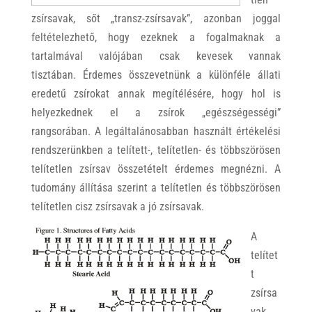
zsírsavak, sőt „transz-zsírsavak”, azonban joggal
feltételezhető, hogy ezeknek a fogalmaknak a
tartalmával valójában csak kevesek vannak
tisztában. Érdemes összevetnünk a különféle állati
eredetű zsírokat annak megítélésére, hogy hol is
helyezkednek el a zsírok „egészségességi”
rangsorában. A legáltalánosabban használt értékelési
rendszerünkben a telített-, telítetlen- és többszörösen
telítetlen zsírsav összetételt érdemes megnézni. A
tudomány állítása szerint a telítetlen és többszörösen
telítetlen cisz zsírsavak a jó zsírsavak.
A
telítet
t
zsírsa
vak