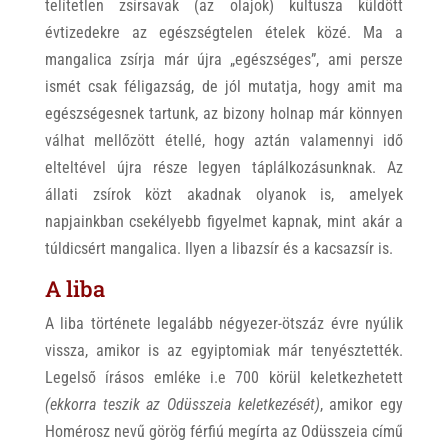
telítetlen zsírsavak (az olajok) kultusza küldött
évtizedekre az egészségtelen ételek közé. Ma a
mangalica zsírja már újra „egészséges”, ami persze
ismét csak féligazság, de jól mutatja, hogy amit ma
egészségesnek tartunk, az bizony holnap már könnyen
válhat mellőzött étellé, hogy aztán valamennyi idő
elteltével újra része legyen táplálkozásunknak. Az
állati zsírok közt akadnak olyanok is, amelyek
napjainkban csekélyebb figyelmet kapnak, mint akár a
túldicsért mangalica. Ilyen a libazsír és a kacsazsír is.
A liba
A liba története legalább négyezer-ötszáz évre nyúlik
vissza, amikor is az egyiptomiak már tenyésztették.
Legelső írásos emléke i.e 700 körül keletkezhetett
(ekkorra teszik az Odüsszeia keletkezését)
, amikor egy
Homérosz nevű görög férfiú megírta az Odüsszeia című