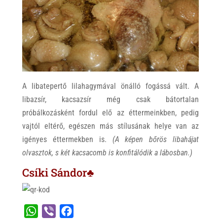
A libatepertő lilahagymával önálló fogássá vált. A
libazsír, kacsazsír még csak bátortalan
próbálkozásként fordul elő az éttermeinkben, pedig
vajtól eltérő, egészen más stílusának helye van az
igényes éttermekben is.
(A képen bőrös libahájat
olvasztok, s két kacsacomb is konfitálódik a lábosban.)
Csíki Sándor♣
W
V
F