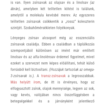
is van. Ilyen zsírsavak az olajsav és a linolsav
(az
ábrán)
, amelyben két telítetlen kötést is találunk,
amelytől a molekula kevésbé merev. Az egyszeres
telítetlen zsírsavak csökkentik a „rossz” koleszterin
szintjét. Szobahőmérsékleten folyékonyak.
Lényeges zsírsav alcsoport még az esszenciális
zsírsavak családja. Ebben a családban a táplálkozás
szempontjából különösen az imént már említett
linolsav és az alfa-linolénsav érdemel figyelmet, mivel
ezeket a szervezet nem képes előállítani, tehát külső
forrásból kell biztosítani.
(Hozzájuk tartozóak az omega-
3-zsírsavak is.).
A
transz-zsírsavak
a legrosszabbak.
Más helyütt írom
, de itt is érvényes, hogy a
z
elfogyasztott zsírok, olajok mennyisége, legyen az sok,
vagy kevés, valójában nincs összefüggésben a
betegségekkel és a járványként jelentkező