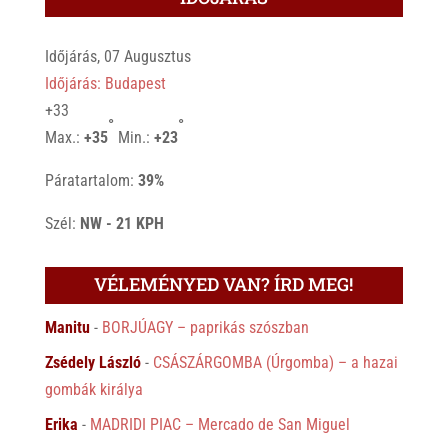
Időjárás, 07 Augusztus
Időjárás: Budapest
+
33
°
°
Max.:
+
35
Min.:
+
23
Páratartalom:
39%
Szél:
NW - 21 KPH
VÉLEMÉNYED VAN? ÍRD MEG!
Manitu
-
BORJÚAGY – paprikás szószban
Zsédely László
-
CSÁSZÁRGOMBA (Úrgomba) – a hazai
gombák királya
Erika
-
MADRIDI PIAC – Mercado de San Miguel