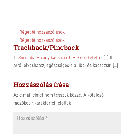
h
i
a
a
b
c
t
e
e
s
r
b
←
Régebbi hozzászólások
A
o
←
Régebbi hozzászólások
p
o
Trackback/Pingback
p
k
Süss liba – vagy kacsazsírt! – Gyereketető
- […] Itt
arról olvashatsz, egészséges-e a liba- és kacsazsír. […]
Hozzászólás írása
Az e-mail címet nem tesszük közzé.
A kötelező
mezőket
*
karakterrel jelöltük