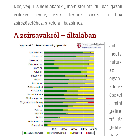
Nos, végül is nem akarok „liba-históriát” írni, bár igazán
érdekes lenne, ezért térjünk vissza a liba
zsírszövetéhez, s vele a libazsírhoz.
A zsírsavakról – általában
Jól
megta
nultuk
az
olyan
kifejez
éseket
, mint
„telíte
tt” és
„telíte
tlen”