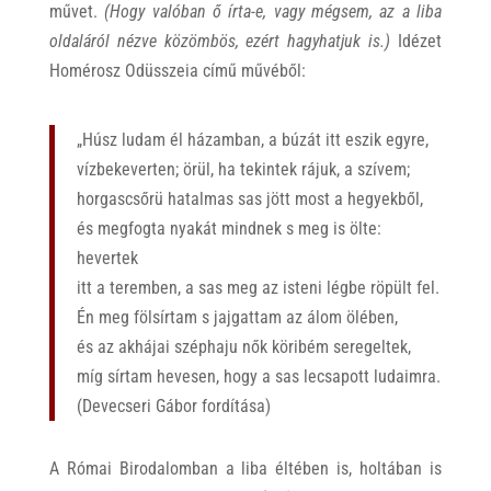
művet.
(Hogy valóban ő írta-e, vagy mégsem, az a liba
oldaláról nézve közömbös, ezért hagyhatjuk is.)
Idézet
Homérosz Odüsszeia című művéből:
„Húsz ludam él házamban, a búzát itt eszik egyre,
vízbekeverten; örül, ha tekintek rájuk, a szívem;
horgascsőrü hatalmas sas jött most a hegyekből,
és megfogta nyakát mindnek s meg is ölte:
hevertek
itt a teremben, a sas meg az isteni légbe röpült fel.
Én meg fölsírtam s jajgattam az álom ölében,
és az akhájai széphaju nők köribém seregeltek,
míg sírtam hevesen, hogy a sas lecsapott ludaimra.
(Devecseri Gábor fordítása)
A Római Birodalomban a liba éltében is, holtában is