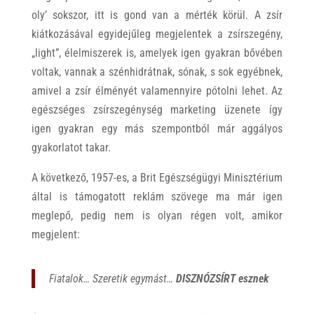
oly’ sokszor, itt is gond van a mérték körül. A zsír
kiátkozásával egyidejűleg megjelentek a zsírszegény,
„light”, élelmiszerek is, amelyek igen gyakran bővében
voltak, vannak a szénhidrátnak, sónak, s sok egyébnek,
amivel a zsír élményét valamennyire pótolni lehet. Az
egészséges zsírszegénység marketing üzenete így
igen gyakran egy más szempontból már aggályos
gyakorlatot takar.
A következő, 1957-es, a Brit Egészségügyi Minisztérium
által is támogatott reklám szövege ma már igen
meglepő, pedig nem is olyan régen volt, amikor
megjelent:
Fiatalok… Szeretik egymást…
DISZNÓZSÍRT esznek