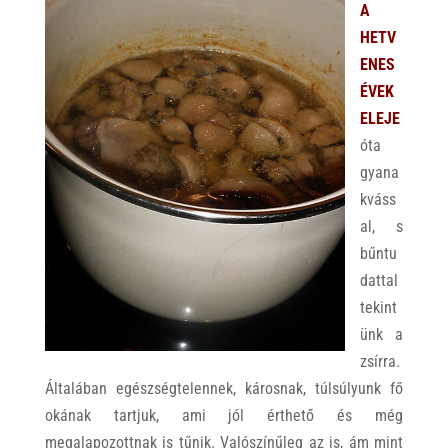
A
HETV
ENES
ÉVEK
ELEJE
óta
gyana
kváss
al, s
bűntu
dattal
tekint
ünk a
zsírra.
Általában egészségtelennek, károsnak, túlsúlyunk fő
okának tartjuk, ami jól érthető és még
megalapozottnak is tűnik. Valószínűleg az is, ám mint