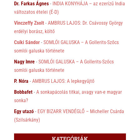
Dr. Farkas Ágnes
-
INDIA KONYHÁJA – az ezerízű India
változatos ételei (É-D)
Vinczeffy Zsolt
-
AMBRUS LAJOS: Dr. Csávossy György
erdélyi borász, költő
Csíki Sándor
-
SOMLÓI GALUSKA – A Gollerits-Szőcs
somlói galuska története
Nagy Imre
-
SOMLÓI GALUSKA – A Gollerits-Szőcs
somlói galuska története
P. Nóra
-
AMBRUS LAJOS: A lepkegyűjtő
Bobbafet
-
A sonkapácolás titkai, avagy van-e magyar
sonka?
Egy utazó
-
EGY BIZARR VENDÉGLŐ – Micheller Csárda
(Szilsárkány)
KATEGÓRIÁK