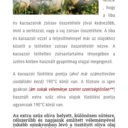
, hogy
a liba
és kacsazsírok zsírsav összetétele jóval kedvezőbb,
mint a sertészsír, vagy a vaj zsírsav összetétele. A liba
és kacsazsír ezzel a teljesítménnyel már az olajokhoz
közelít a telítetlen zsírsav összetételét nézve. A
kacsazsír telítetlen zsírsavtartalma lényegében a
széles körben használt gyapotmag olajjal megegyező.
A kacsazsír füstölési pontja (
ahol már számottevően
oxidálódni kezd)
190°C körül van. A főzésre is igen
gyakran
(
ám sokak véleménye szerint szentségtörően**
)
használt extra szűz olíva olajok füstölési pontja
ugyancsak 190°C körül van.
Az extra szűz olíva helyett, különösen sütésre,
célszerűbb és napjaink említett véleményével
inkább szinkronban lévő a tisztított olíva olaj