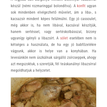
készül (némi rozmaringgal bolondítva). A
konfit
ugyan
sok mindenben elvégezhető művelet, ám a liba-, s
kacsazsír mindent képes felülmúlni. Egy jó cassoulet,
még akkor is, ha nem libával, kacsával készítjük,
hanem sertéssel, vagy sertéskolbásszal, bizony
ugyanígy igényli a libazsírt. A
sólet
esetében nem is
kétséges a használata, de ha egy jó babfőzelékre
vágyunk, akkor is helye van a konyhában. Ha
levesünkön nem úszkálnak sárgálló zsírcseppek, ahogy
azt megszoktuk, s szeretjük, fél teáskanálnyi libazsírral
megoldhatjuk a helyzetet.