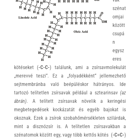
szénat
omjai
között
csupá
n
egysz
eres
kötéseket (
-C-C-
) találunk, ami a zsírsavmolekulát
„merevvé teszi”. Ez a „folyadékként” jellemezhető
sejtmembránba való beépüléskor hátrányos. Ide
tartozó telítetlen zsírsavak például a sztearinsav
(az
ábrán)
.
A telített zsírsavak növelik a keringési
megbetegedések kockázatát és egyéb bajokat is
okoznak. Ezek a zsírok szobahőmérsékleten szilárdak,
mint a disznózsír is. A telítetlen
zsírsavakban a
szénatomok között egy, vagy több kettős kötés (
-C=C-
)