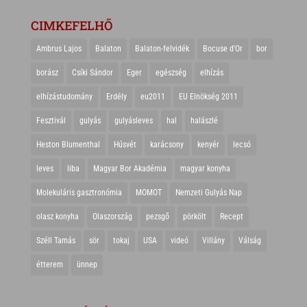
CIMKEFELHŐ
Ambrus Lajos
Balaton
Balaton-felvidék
Bocuse d'Or
bor
borász
Csíki Sándor
Eger
egészség
elhízás
elhízástudomány
Erdély
eu2011
EU Elnökség 2011
Fesztivál
gulyás
gulyásleves
hal
halászlé
Heston Blumenthal
Húsvét
karácsony
kenyér
lecsó
leves
liba
Magyar Bor Akadémia
magyar konyha
Molekuláris gasztronómia
MOMOT
Nemzeti Gulyás Nap
olasz konyha
Olaszország
pezsgő
pörkölt
Recept
Széll Tamás
sör
tokaj
USA
videó
Villány
Válság
étterem
ünnep