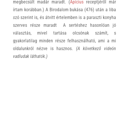
megbecsült madár maradt. (
Apícius
receptjéről már
írtam korábban.) A Birodalom bukása (476) után a liba
s
zó szerint is, és átvitt értelemben is
a paraszti konyha
szerves része maradt A sertéshez hasonlóan jó
választás, mivel tartása olcsónak számít, s
gyakorlatilag minden része felhasználható, ami a mi
oldalunkról nézve is hasznos.
(A következő videón
vadludak láthatók.)