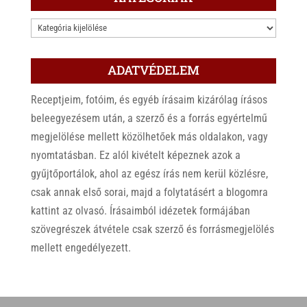
KATEGÓRIÁK
ADATVÉDELEM
Receptjeim, fotóim, és egyéb írásaim kizárólag írásos
beleegyezésem után, a szerző és a forrás egyértelmű
megjelölése mellett közölhetőek más oldalakon, vagy
nyomtatásban. Ez alól kivételt képeznek azok a
gyűjtőportálok, ahol az egész írás nem kerül közlésre,
csak annak első sorai, majd a folytatásért a blogomra
kattint az olvasó. Írásaimból idézetek formájában
szövegrészek átvétele csak szerző és forrásmegjelölés
mellett engedélyezett.