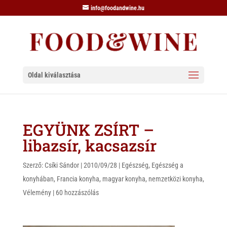
info@foodandwine.hu
Oldal kiválasztása
EGYÜNK ZSÍRT –
libazsír, kacsazsír
Szerző:
Csíki Sándor
|
2010/09/28
|
Egészség
,
Egészség a
konyhában
,
Francia konyha
,
magyar konyha
,
nemzetközi konyha
,
Vélemény
|
60 hozzászólás