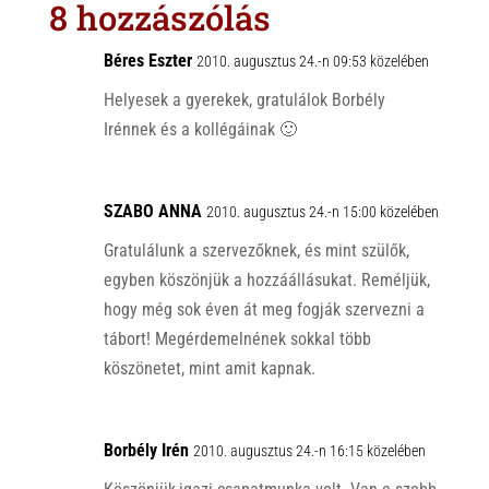
8 hozzászólás
A
o
p
o
Béres Eszter
2010. augusztus 24.-n 09:53 közelében
p
k
Helyesek a gyerekek, gratulálok Borbély
Irénnek és a kollégáinak 🙂
SZABO ANNA
2010. augusztus 24.-n 15:00 közelében
Gratulálunk a szervezőknek, és mint szülők,
egyben köszönjük a hozzáállásukat. Reméljük,
hogy még sok éven át meg fogják szervezni a
tábort! Megérdemelnének sokkal több
köszönetet, mint amit kapnak.
Borbély Irén
2010. augusztus 24.-n 16:15 közelében