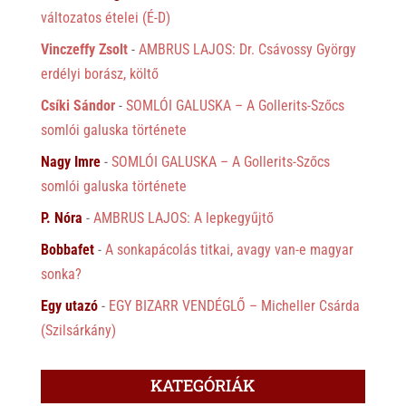
változatos ételei (É-D)
Vinczeffy Zsolt
-
AMBRUS LAJOS: Dr. Csávossy György
erdélyi borász, költő
Csíki Sándor
-
SOMLÓI GALUSKA – A Gollerits-Szőcs
somlói galuska története
Nagy Imre
-
SOMLÓI GALUSKA – A Gollerits-Szőcs
somlói galuska története
P. Nóra
-
AMBRUS LAJOS: A lepkegyűjtő
Bobbafet
-
A sonkapácolás titkai, avagy van-e magyar
sonka?
Egy utazó
-
EGY BIZARR VENDÉGLŐ – Micheller Csárda
(Szilsárkány)
KATEGÓRIÁK