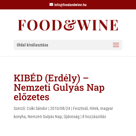
info@foodandwine.hu
Oldal kiválasztása
KIBÉD (Erdély) –
Nemzeti Gulyás Nap
előzetes
Szerző:
Csíki Sándor
|
2010/08/24
|
Fesztivál
,
Hírek
,
magyar
konyha
,
Nemzeti Gulyás Nap
,
Újdonság
|
8 hozzászólás