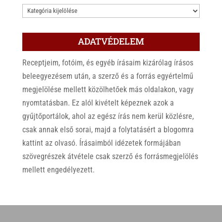
KATEGÓRIÁK
ADATVÉDELEM
Receptjeim, fotóim, és egyéb írásaim kizárólag írásos
beleegyezésem után, a szerző és a forrás egyértelmű
megjelölése mellett közölhetőek más oldalakon, vagy
nyomtatásban. Ez alól kivételt képeznek azok a
gyűjtőportálok, ahol az egész írás nem kerül közlésre,
csak annak első sorai, majd a folytatásért a blogomra
kattint az olvasó. Írásaimból idézetek formájában
szövegrészek átvétele csak szerző és forrásmegjelölés
mellett engedélyezett.