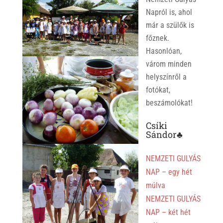
Napról is, ahol
már a szülők is
főznek.
Hasonlóan,
várom minden
helyszínről a
fotókat,
beszámolókat!
Csíki
Sándor♣
NEMZETI GULYÁS
NAP – egy hét
múlva
NEMZETI GULYÁS
NAP – két hét