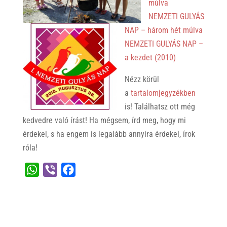
múlva
NEMZETI GULYÁS
NAP – három hét múlva
NEMZETI GULYÁS NAP –
a kezdet (2010)
Nézz körül
a
tartalomjegyzékben
is! Találhatsz ott még
kedvedre való írást! Ha mégsem, írd meg, hogy mi
érdekel, s ha engem is legalább annyira érdekel, írok
róla!
W
V
F
h
i
a
a
b
c
t
e
e
s
r
b