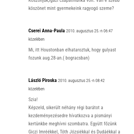
Köszönjük,igazi csapatmunka volt. Van e szebb
köszönet mint gyermekeink ragyogó szeme?
Cserei Anna-Paula
2010. augusztus 25.-n 06:47
közelében
Mi, itt Houstonban elhataroztuk, hogy gulyast
fozunk aug.28-an.( bogracsban)
László Piroska
2010. augusztus 25.-n 08:42
közelében
Szia!
Képzeld, sikerült néhány régi barátot a
kezdeményezésedre hívatkozva a pismányi
kertünkbe meghívni szombatra. Együtt főzünk
Giczi Imréékkel, Tóth Józsiékkal és Dudáékkal a