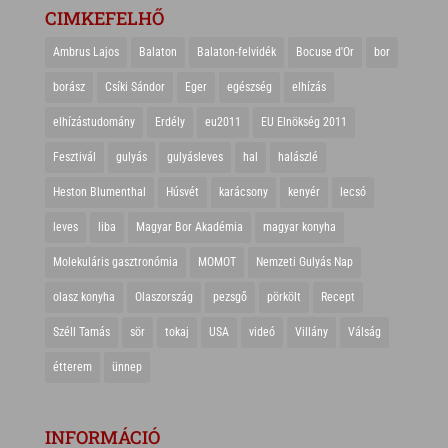
CIMKEFELHŐ
Ambrus Lajos
Balaton
Balaton-felvidék
Bocuse d'Or
bor
borász
Csíki Sándor
Eger
egészség
elhízás
elhízástudomány
Erdély
eu2011
EU Elnökség 2011
Fesztivál
gulyás
gulyásleves
hal
halászlé
Heston Blumenthal
Húsvét
karácsony
kenyér
lecsó
leves
liba
Magyar Bor Akadémia
magyar konyha
Molekuláris gasztronómia
MOMOT
Nemzeti Gulyás Nap
olasz konyha
Olaszország
pezsgő
pörkölt
Recept
Széll Tamás
sör
tokaj
USA
videó
Villány
Válság
étterem
ünnep
INFORMÁCIÓ