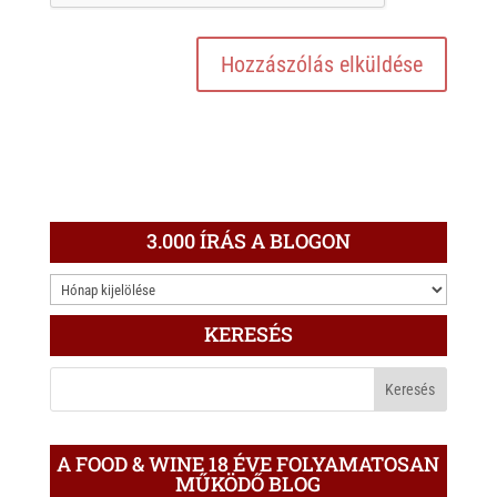
3.000 ÍRÁS A BLOGON
3.000
ÍRÁS
KERESÉS
A
BLOGON
A FOOD & WINE 18 ÉVE FOLYAMATOSAN
MŰKÖDŐ BLOG