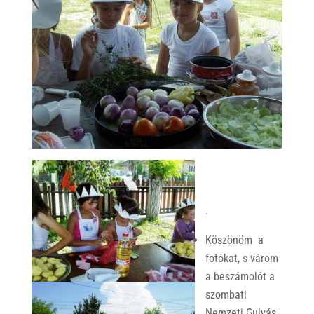
.
Köszönöm a
fotókat, s várom
a beszámolót a
szombati
Nemzeti Gulyás