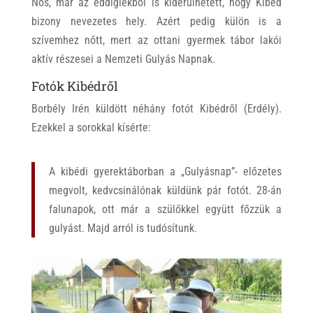
Nos, már az eddigiekből is kiderülhetett, hogy Kibéd
bizony nevezetes hely. Azért pedig külön is a
szívemhez nőtt, mert az ottani gyermek tábor lakói
aktív részesei a Nemzeti Gulyás Napnak.
Fotók Kibédről
Borbély Irén küldött néhány fotót Kibédről (Erdély).
Ezekkel a sorokkal kísérte:
A kibédi gyerektáborban a „Gulyásnap”- előzetes
megvolt, kedvcsinálónak küldünk pár fotót. 28-án
falunapok, ott már a szülőkkel együtt főzzük a
gulyást. Majd arról is tudósítunk.