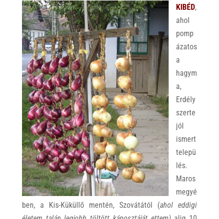
KIBÉD
,
ahol
pomp
ázatos
a
hagym
a,
Erdély
szerte
jól
ismert
telepü
lés.
Maros
megyé
ben, a Kis-Küküllő mentén, Szovátától (
ahol eddigi
életem talán legjobb töltött káposztáját ettem)
alig 10