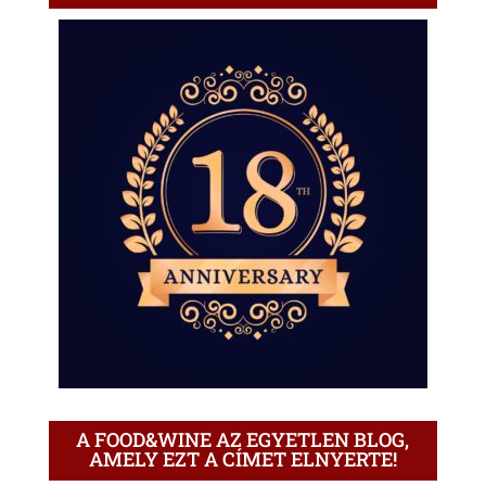
A FOOD&WINE AZ EGYETLEN BLOG,
AMELY EZT A CÍMET ELNYERTE!