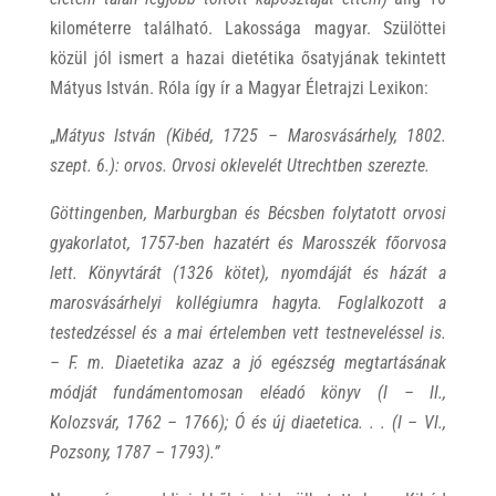
kilométerre található. Lakossága magyar. Szülöttei
közül jól ismert a hazai dietétika ősatyjának tekintett
Mátyus István. Róla így ír a Magyar Életrajzi Lexikon:
„
Mátyus István (Kibéd, 1725 – Marosvásárhely, 1802.
szept. 6.): orvos. Orvosi oklevelét Utrechtben szerezte.
Göttingenben, Marburgban és Bécsben folytatott orvosi
gyakorlatot, 1757-ben hazatért és Marosszék főorvosa
lett. Könyvtárát (1326 kötet), nyomdáját és házát a
marosvásárhelyi kollégiumra hagyta. Foglalkozott a
testedzéssel és a mai értelemben vett testneveléssel is.
– F. m. Diaetetika azaz a jó egészség megtartásának
módját fundámentomosan eléadó könyv (I – II.,
Kolozsvár, 1762 – 1766); Ó és új diaetetica. . . (I – VI.,
Pozsony, 1787 – 1793).”