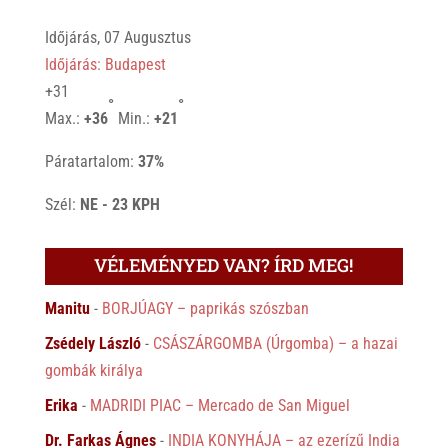
Időjárás, 07 Augusztus
Időjárás: Budapest
+
31
°
°
Max.:
+
36
Min.:
+
21
Páratartalom:
37%
Szél:
NE - 23 KPH
VÉLEMÉNYED VAN? ÍRD MEG!
Manitu
-
BORJÚAGY – paprikás szószban
Zsédely László
-
CSÁSZÁRGOMBA (Úrgomba) – a hazai
gombák királya
Erika
-
MADRIDI PIAC – Mercado de San Miguel
Dr. Farkas Ágnes
-
INDIA KONYHÁJA – az ezerízű India