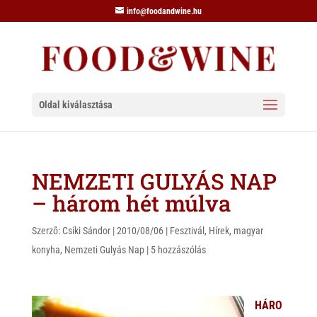
info@foodandwine.hu
Oldal kiválasztása
NEMZETI GULYÁS NAP
– három hét múlva
Szerző:
Csíki Sándor
|
2010/08/06
|
Fesztivál
,
Hírek
,
magyar
konyha
,
Nemzeti Gulyás Nap
|
5 hozzászólás
HÁRO