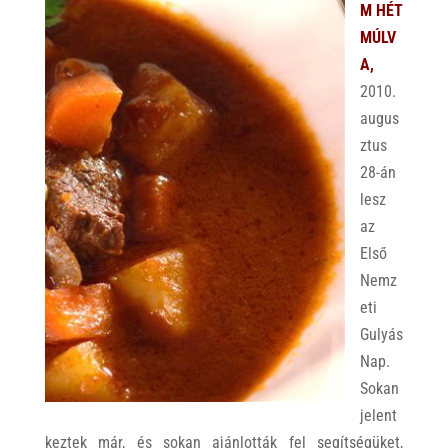
M HÉT
MÚLV
A,
2010.
augus
ztus
28-án
lesz
az
Első
Nemz
eti
Gulyás
Nap.
Sokan
jelent
keztek már, és sokan ajánlották fel segítségüket,