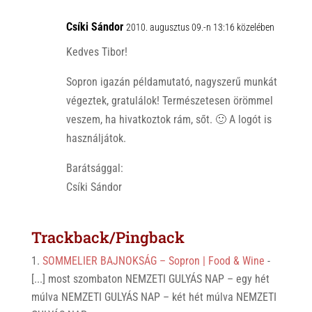
Csíki Sándor
2010. augusztus 09.-n 13:16 közelében
Kedves Tibor!
Sopron igazán példamutató, nagyszerű munkát
végeztek, gratulálok! Természetesen örömmel
veszem, ha hivatkoztok rám, sőt. 🙂 A logót is
használjátok.
Barátsággal:
Csíki Sándor
Trackback/Pingback
SOMMELIER BAJNOKSÁG – Sopron | Food & Wine
-
[...] most szombaton NEMZETI GULYÁS NAP – egy hét
múlva NEMZETI GULYÁS NAP – két hét múlva NEMZETI