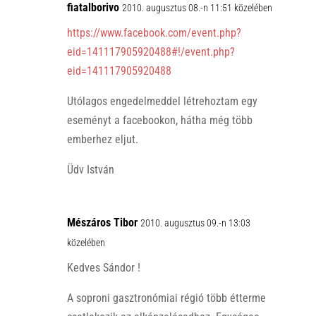
fiatalborivo
2010. augusztus 08.-n 11:51 közelében
https://www.facebook.com/event.php?
eid=141117905920488#!/event.php?
eid=141117905920488
Utólagos engedelmeddel létrehoztam egy
eseményt a facebookon, hátha még több
emberhez eljut.
Üdv István
Mészáros Tibor
2010. augusztus 09.-n 13:03
közelében
Kedves Sándor !
A soproni gasztronómiai régió több étterme