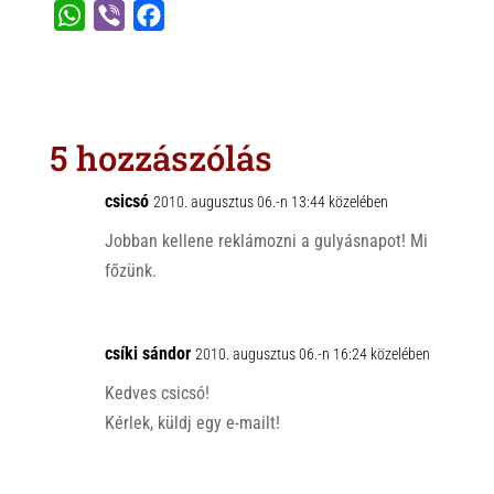
W
V
F
h
i
a
a
b
c
t
e
e
s
r
b
5 hozzászólás
A
o
p
o
csicsó
2010. augusztus 06.-n 13:44 közelében
p
k
Jobban kellene reklámozni a gulyásnapot! Mi
főzünk.
csíki sándor
2010. augusztus 06.-n 16:24 közelében
Kedves csicsó!
Kérlek, küldj egy e-mailt!