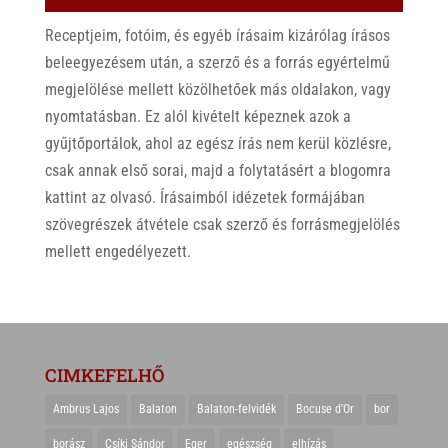
Receptjeim, fotóim, és egyéb írásaim kizárólag írásos
beleegyezésem után, a szerző és a forrás egyértelmű
megjelölése mellett közölhetőek más oldalakon, vagy
nyomtatásban. Ez alól kivételt képeznek azok a
gyűjtőportálok, ahol az egész írás nem kerül közlésre,
csak annak első sorai, majd a folytatásért a blogomra
kattint az olvasó. Írásaimból idézetek formájában
szövegrészek átvétele csak szerző és forrásmegjelölés
mellett engedélyezett.
CIMKEFELHŐ
Ambrus Lajos
Balaton
Balaton-felvidék
Bocuse d'Or
bor
borász
Csíki Sándor
Eger
egészség
elhízás