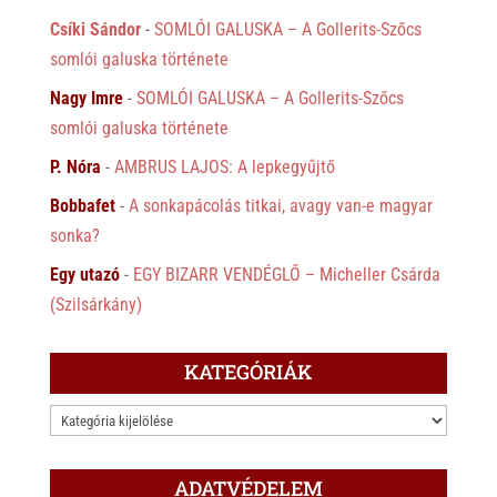
Csíki Sándor
-
SOMLÓI GALUSKA – A Gollerits-Szőcs
somlói galuska története
Nagy Imre
-
SOMLÓI GALUSKA – A Gollerits-Szőcs
somlói galuska története
P. Nóra
-
AMBRUS LAJOS: A lepkegyűjtő
Bobbafet
-
A sonkapácolás titkai, avagy van-e magyar
sonka?
Egy utazó
-
EGY BIZARR VENDÉGLŐ – Micheller Csárda
(Szilsárkány)
KATEGÓRIÁK
KATEGÓRIÁK
ADATVÉDELEM