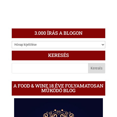
3.000 ÍRÁS A BLOGON
3.000
ÍRÁS
KERESÉS
A
BLOGON
A FOOD & WINE 18 ÉVE FOLYAMATOSAN
MŰKÖDŐ BLOG