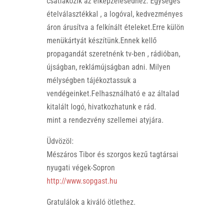
csatlakozik az elképzelésedhez. Egységes
ételválasztékkal , a logóval, kedvezményes
áron árusítva a felkínált ételeket.Erre külön
menükártyát készítünk.Ennek kellő
propagandát szeretnénk tv-ben , rádióban,
újságban, reklámújságban adni. Milyen
mélységben tájékoztassuk a
vendégeinket.Felhasználható e az általad
kitalált logó, hivatkozhatunk e rád.
mint a rendezvény szellemei atyjára.
Üdvözöl:
Mészáros Tibor és szorgos kezű tagtársai
nyugati végek-Sopron
http://www.sopgast.hu
Gratulálok a kiváló ötlethez.