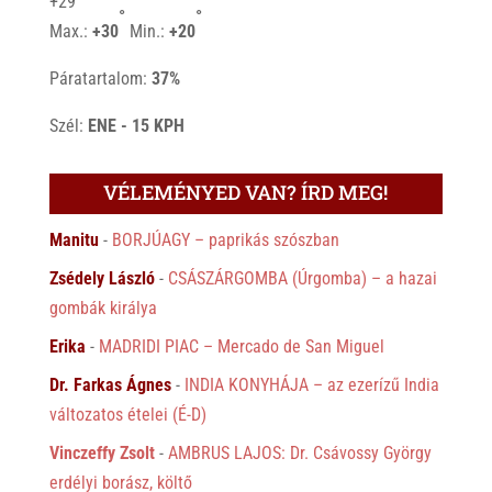
+
29
°
°
Max.:
+
30
Min.:
+
20
Páratartalom:
37%
Szél:
ENE - 15 KPH
VÉLEMÉNYED VAN? ÍRD MEG!
Manitu
-
BORJÚAGY – paprikás szószban
Zsédely László
-
CSÁSZÁRGOMBA (Úrgomba) – a hazai
gombák királya
Erika
-
MADRIDI PIAC – Mercado de San Miguel
Dr. Farkas Ágnes
-
INDIA KONYHÁJA – az ezerízű India
változatos ételei (É-D)
Vinczeffy Zsolt
-
AMBRUS LAJOS: Dr. Csávossy György
erdélyi borász, költő