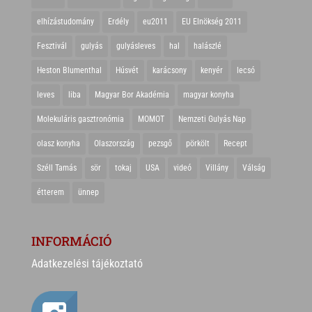
elhízástudomány
Erdély
eu2011
EU Elnökség 2011
Fesztivál
gulyás
gulyásleves
hal
halászlé
Heston Blumenthal
Húsvét
karácsony
kenyér
lecsó
leves
liba
Magyar Bor Akadémia
magyar konyha
Molekuláris gasztronómia
MOMOT
Nemzeti Gulyás Nap
olasz konyha
Olaszország
pezsgő
pörkölt
Recept
Széll Tamás
sör
tokaj
USA
videó
Villány
Válság
étterem
ünnep
INFORMÁCIÓ
Adatkezelési tájékoztató