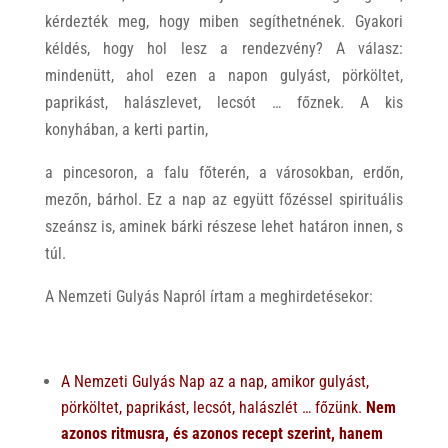
kérdezték meg, hogy miben segíthetnének. Gyakori
kéldés, hogy hol lesz a rendezvény? A válasz:
mindenütt, ahol ezen a napon gulyást, pörköltet,
paprikást, halászlevet, lecsót … főznek. A kis
konyhában, a kerti partin,
a pincesoron, a falu főterén, a városokban, erdőn,
mezőn, bárhol. Ez a nap az együtt főzéssel spirituális
szeánsz is, aminek bárki részese lehet határon innen, s
túl.
A Nemzeti Gulyás Napról írtam a meghirdetésekor:
A Nemzeti Gulyás Nap az a nap, amikor gulyást,
pörköltet, paprikást, lecsót, halászlét … főzünk.
Nem
azonos ritmusra, és azonos recept szerint, hanem