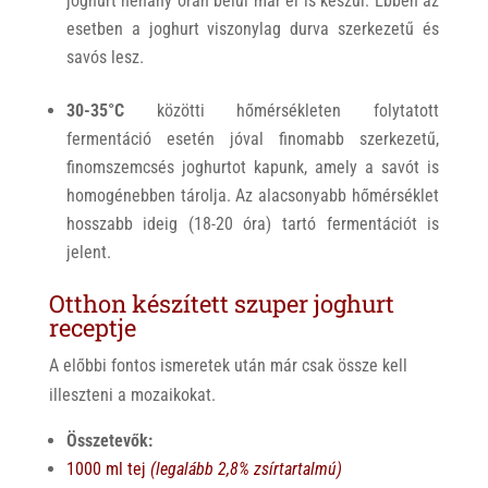
joghurt néhány órán belül már el is készül. Ebben az
esetben a joghurt viszonylag durva szerkezetű és
savós lesz.
30-35°C
közötti hőmérsékleten folytatott
fermentáció esetén jóval finomabb szerkezetű,
finomszemcsés joghurtot kapunk, amely a savót is
homogénebben tárolja. Az alacsonyabb hőmérséklet
hosszabb ideig (18-20 óra) tartó fermentációt is
jelent.
Otthon készített szuper joghurt
receptje
A előbbi fontos ismeretek után már csak össze kell
illeszteni a mozaikokat.
Összetevők:
1000 ml tej
(legalább 2,8% zsírtartalmú)