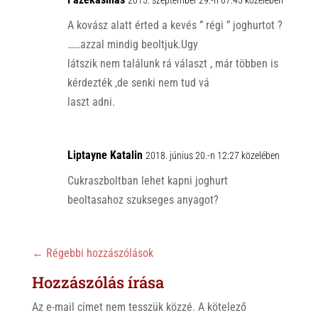
2015. szeptember 29.-n 07:45 közelében
A kovász alatt érted a kevés ” régi ” joghurtot ?
……azzal mindig beoltjuk.Ugy
látszik nem találunk rá választ , már többen is
kérdezték ,de senki nem tud vá
laszt adni.
Liptayne Katalin
2018. június 20.-n 12:27 közelében
Cukraszboltban lehet kapni joghurt
beoltasahoz szukseges anyagot?
←
Régebbi hozzászólások
Hozzászólás írása
Az e-mail címet nem tesszük közzé.
A kötelező