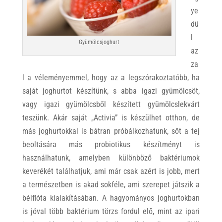
ye
dü
l
Gyümölcsjoghurt
az
za
l a véleményemmel, hogy az a legszórakoztatóbb, ha
saját joghurtot készítünk, s abba igazi gyümölcsöt,
vagy igazi gyümölcsből készített gyümölcslekvárt
teszünk. Akár saját „Activia” is készülhet otthon, de
más joghurtokkal is bátran próbálkozhatunk, sőt a tej
beoltására más probiotikus készítményt is
használhatunk, amelyben különböző baktériumok
keverékét találhatjuk, ami már csak azért is jobb, mert
a természetben is akad sokféle, ami szerepet játszik a
bélflóta kialakításában. A hagyományos joghurtokban
is jóval több baktérium törzs fordul elő, mint az ipari