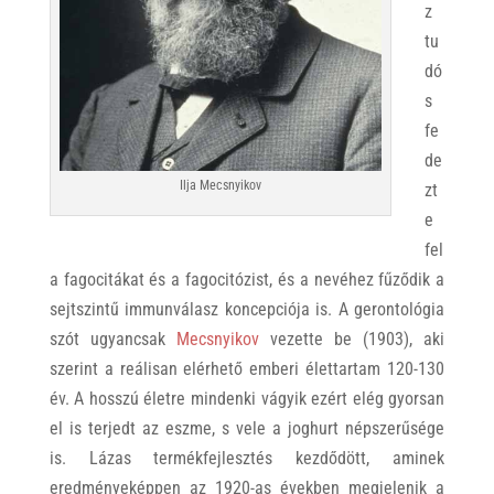
z
tu
dó
s
fe
de
Ilja Mecsnyikov
zt
e
fel
a fagocitákat és a fagocitózist, és a nevéhez fűződik a
sejtszintű immunválasz koncepciója is. A gerontológia
szót ugyancsak
Mecsnyikov
vezette be (1903), aki
szerint a reálisan elérhető emberi élettartam 120-130
év. A hosszú életre mindenki vágyik ezért elég gyorsan
el is terjedt az eszme, s vele a joghurt népszerűsége
is. Lázas termékfejlesztés kezdődött, aminek
eredményeképpen az 1920-as években megjelenik a