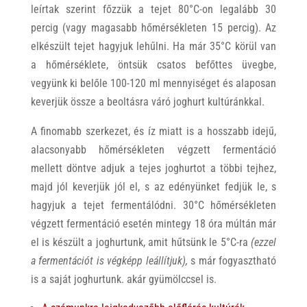
leírtak szerint főzzük a tejet 80°C-on legalább 30
percig (vagy magasabb hőmérsékleten 15 percig). Az
elkészült tejet hagyjuk lehűlni. Ha már 35°C körül van
a hőmérséklete, öntsük csatos befőttes üvegbe,
vegyünk ki belőle 100-120 ml mennyiséget és alaposan
keverjük össze a beoltásra váró joghurt kultúránkkal.
A finomabb szerkezet, és íz miatt is a hosszabb idejű,
alacsonyabb hőmérsékleten végzett fermentáció
mellett döntve adjuk a tejes joghurtot a többi tejhez,
majd jól keverjük jól el, s az edényünket fedjük le, s
hagyjuk a tejet fermentálódni. 30°C hőmérsékleten
végzett fermentáció esetén mintegy 18 óra múltán már
el is készült a joghurtunk, amit hűtsünk le 5°C-ra
(ezzel
a fermentációt is végképp leállítjuk),
s már fogyasztható
is a saját joghurtunk. akár gyümölccsel is.