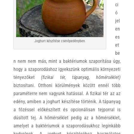
ci
ó
jel
en
es
Joghurt készítése cserépedényben
et
be
n nem nem más, mint a baktériumok szaporítása úgy,
hogy a szaporodáshoz igyekszünk optimális környezeti
tényezőket
(fizikai tér, tápanyag, hőmérséklet)
biztosítani. Otthoni körülmények között ennél több
paraméterre nem vagyunk hatással.
A fizikai tér az az
edény, amiben a joghurt készítése történik. A tápanyag
a főzéssel előkészített és opcionálisan tejporral is
dúsított tej. A hőmérséklet pedig az a hőmérséklet,
amelyet a baktériumok a szaporodásukhoz leginkább
kedvelnek. A joghurt készítéséhez használatos