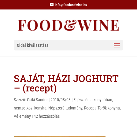
info@foodandwine.hu
Oldal kiválasztása
SAJÁT, HÁZI JOGHURT
– (recept)
Szerző:
Csíki Sándor
|
2010/08/03
|
Egészség a konyhában
,
nemzetközi konyha
,
Népszerű tudomány
,
Recept
,
Török konyha
,
Vélemény
|
42 hozzászólás