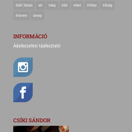
Széll Tamás
sör
tokaj
USA
videó
Villány
Válság
étterem
ünnep
INFORMÁCIÓ
Adatkezelési tájékoztató
CSÍKI SÁNDOR