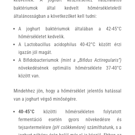
baktériumok által kedvelt hőmérsékletekről
általánosságban a következőket kell tudni:
A joghurt baktériumok általában a 42-45°C
hőmérsékletet kedvelik.
A Lactobacillus acidophilus 40-42°C között érzi
igazán jól magát.
A Bifidobacteriumok
(mint a „Bifidus Actiregularis”)
növekedésének optimális hőmérséklete 37-40°C
között van.
Mindehhez jön, hogy a hőmérséklet jelentős hatással
van a joghurt végső minőségére.
40-45°C
közötti hőmérsékleten folytatott
fermentáció esetén gyors növekedésre és
tejsavtermelésre
(pH csökkenésre)
számíthatunk, s a