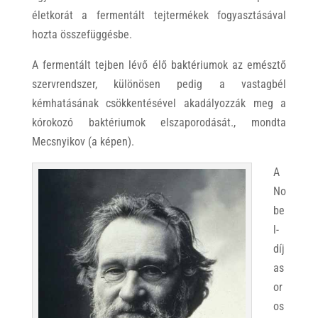
életkorát a fermentált tejtermékek fogyasztásával
hozta összefüggésbe.
A fermentált tejben lévő élő baktériumok az emésztő
szervrendszer, különösen pedig a vastagbél
kémhatásának csökkentésével akadályozzák meg a
kórokozó baktériumok elszaporodását., mondta
Mecsnyikov (a képen).
A
No
be
l-
díj
as
or
os