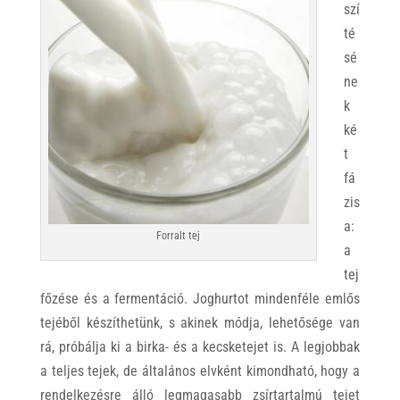
szí
té
sé
ne
k
ké
t
fá
zis
a:
Forralt tej
a
tej
főzése és a fermentáció. Joghurtot mindenféle emlős
tejéből készíthetünk, s akinek módja, lehetősége van
rá, próbálja ki a birka- és a kecsketejet is. A legjobbak
a teljes tejek, de általános elvként kimondható, hogy a
rendelkezésre álló legmagasabb zsírtartalmú tejet