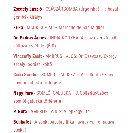
Zsédely László
-
CSÁSZÁRGOMBA (Úrgomba) – a hazai
gombák királya
Erika
-
MADRIDI PIAC – Mercado de San Miguel
Dr. Farkas Ágnes
-
INDIA KONYHÁJA – az ezerízű India
változatos ételei (É-D)
Vinczeffy Zsolt
-
AMBRUS LAJOS: Dr. Csávossy György
erdélyi borász, költő
Csíki Sándor
-
SOMLÓI GALUSKA – A Gollerits-Szőcs
somlói galuska története
Nagy Imre
-
SOMLÓI GALUSKA – A Gollerits-Szőcs
somlói galuska története
P. Nóra
-
AMBRUS LAJOS: A lepkegyűjtő
Bobbafet
-
A sonkapácolás titkai, avagy van-e magyar
sonka?