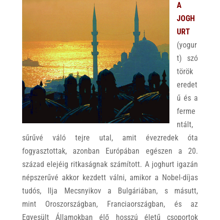
A
JOGH
URT
(yogur
t) szó
török
eredet
ű és a
ferme
ntált,
sűrűvé váló tejre utal, amit évezredek óta
fogyasztottak, azonban Európában egészen a 20.
század elejéig ritkaságnak számított. A joghurt igazán
népszerűvé akkor kezdett válni, amikor a Nobel-díjas
tudós, Ilja Mecsnyikov a Bulgáriában, s másutt,
mint Oroszországban, Franciaországban, és az
Egyesült Államokban élő hosszú életű csoportok