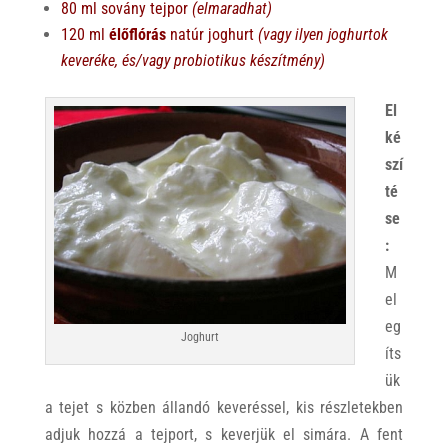
80 ml sovány tejpor
(elmaradhat)
120 ml
élőflórás
natúr joghurt
(vagy ilyen joghurtok
keveréke, és/vagy probiotikus készítmény)
El
ké
szí
té
se
:
M
el
eg
Joghurt
íts
ük
a tejet s közben állandó keveréssel, kis részletekben
adjuk hozzá a tejport, s keverjük el simára. A fent