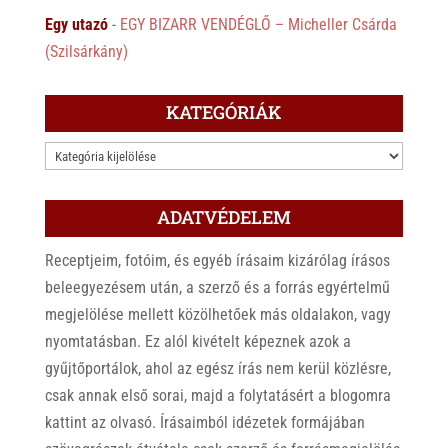
Egy utazó
-
EGY BIZARR VENDÉGLŐ – Micheller Csárda
(Szilsárkány)
KATEGÓRIÁK
KATEGÓRIÁK
ADATVÉDELEM
Receptjeim, fotóim, és egyéb írásaim kizárólag írásos
beleegyezésem után, a szerző és a forrás egyértelmű
megjelölése mellett közölhetőek más oldalakon, vagy
nyomtatásban. Ez alól kivételt képeznek azok a
gyűjtőportálok, ahol az egész írás nem kerül közlésre,
csak annak első sorai, majd a folytatásért a blogomra
kattint az olvasó. Írásaimból idézetek formájában