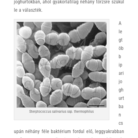
joghurtokban, ahol gyakorlatilag néhány törzsre szűkül
le a választék.
A
le
gt
öb
b
ip
ari
jo
gh
urt
ba
Sterptococcus salivarius ssp. thermophilus
n
cs
upán néhány féle baktérium fordul elő, leggyakrabban