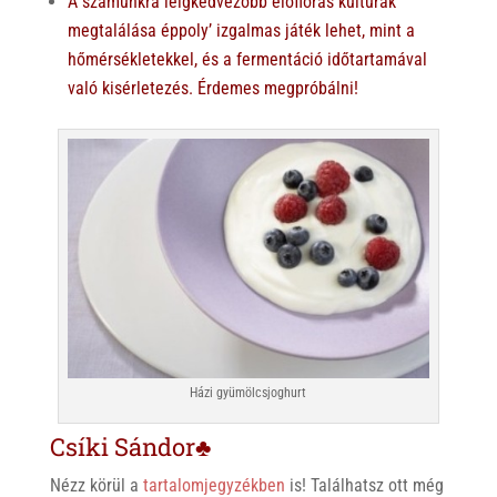
A számunkra leigkedvezőbb előflórás kultúrák
megtalálása éppoly’ izgalmas játék lehet, mint a
hőmérsékletekkel, és a fermentáció időtartamával
való kisérletezés. Érdemes megpróbálni!
Házi gyümölcsjoghurt
Csíki Sándor♣
Nézz körül a
tartalomjegyzékben
is! Találhatsz ott még