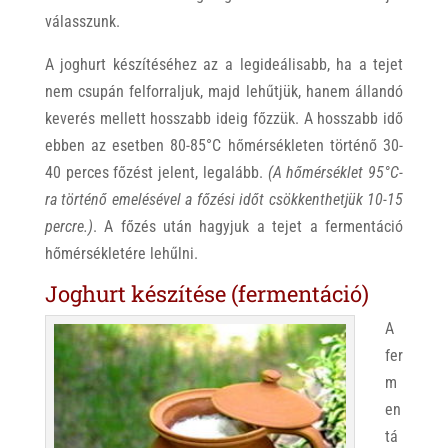
válasszunk.
A joghurt készítéséhez az a legideálisabb, ha a tejet
nem csupán felforraljuk, majd lehűtjük, hanem állandó
keverés mellett hosszabb ideig főzzük. A hosszabb idő
ebben az esetben 80-85°C hőmérsékleten történő 30-
40 perces főzést jelent, legalább.
(A hőmérséklet 95°C-
ra történő emelésével a főzési időt csökkenthetjük 10-15
percre.)
. A főzés után hagyjuk a tejet a fermentáció
hőmérsékletére lehűlni.
Joghurt készítése (fermentáció)
A
fer
m
en
tá