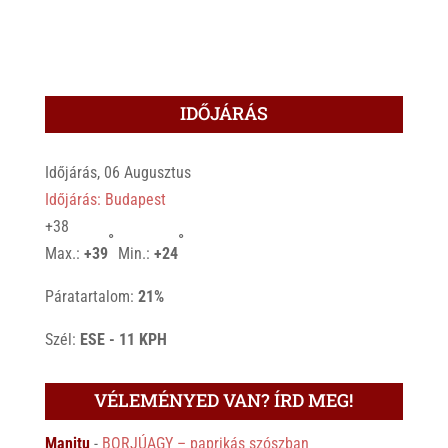
IDŐJÁRÁS
Időjárás, 06 Augusztus
Időjárás: Budapest
+
38
°
°
Max.:
+
39
Min.:
+
24
Páratartalom:
21%
Szél:
ESE - 11 KPH
VÉLEMÉNYED VAN? ÍRD MEG!
Manitu
-
BORJÚAGY – paprikás szószban