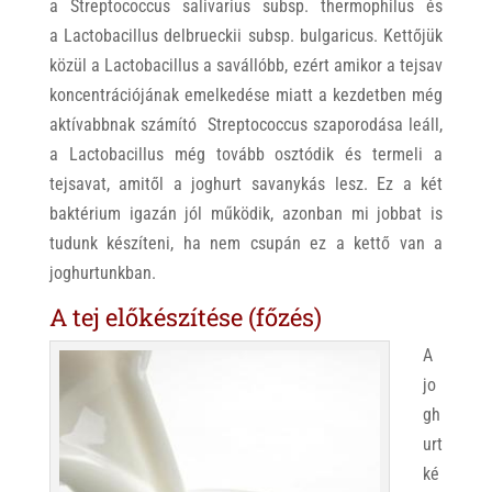
a Streptococcus salivarius subsp. thermophilus és
a Lactobacillus delbrueckii subsp. bulgaricus. Kettőjük
közül a Lactobacillus a savállóbb, ezért amikor a tejsav
koncentrációjának emelkedése miatt a kezdetben még
aktívabbnak számító Streptococcus szaporodása leáll,
a Lactobacillus még tovább osztódik és termeli a
tejsavat, amitől a joghurt savanykás lesz. Ez a két
baktérium igazán jól működik, azonban mi jobbat is
tudunk készíteni, ha nem csupán ez a kettő van a
joghurtunkban.
A tej előkészítése (főzés)
A
jo
gh
urt
ké