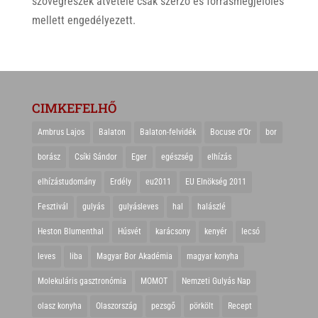
szövegrészek átvétele csak szerző és forrásmegjelölés
mellett engedélyezett.
CIMKEFELHŐ
Ambrus Lajos
Balaton
Balaton-felvidék
Bocuse d'Or
bor
borász
Csíki Sándor
Eger
egészség
elhízás
elhízástudomány
Erdély
eu2011
EU Elnökség 2011
Fesztivál
gulyás
gulyásleves
hal
halászlé
Heston Blumenthal
Húsvét
karácsony
kenyér
lecsó
leves
liba
Magyar Bor Akadémia
magyar konyha
Molekuláris gasztronómia
MOMOT
Nemzeti Gulyás Nap
olasz konyha
Olaszország
pezsgő
pörkölt
Recept