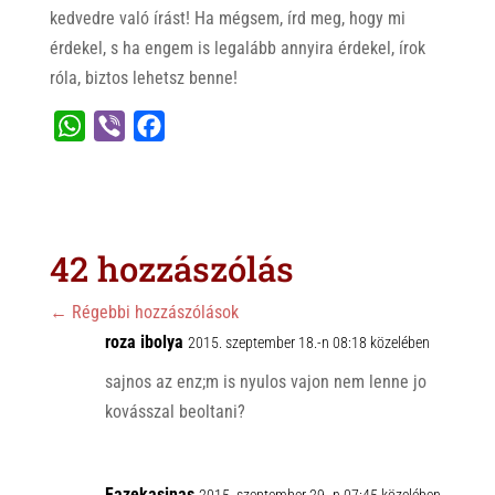
kedvedre való írást! Ha mégsem, írd meg, hogy mi
érdekel, s ha engem is legalább annyira érdekel, írok
róla, biztos lehetsz benne!
W
V
F
h
i
a
a
b
c
t
e
e
s
r
b
42 hozzászólás
A
o
p
o
←
Régebbi hozzászólások
p
roza ibolya
k
2015. szeptember 18.-n 08:18 közelében
sajnos az enz;m is nyulos vajon nem lenne jo
kovásszal beoltani?
Fazekasinas