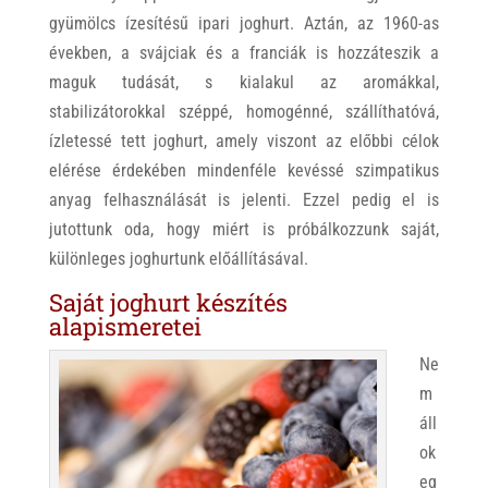
gyümölcs ízesítésű ipari joghurt. Aztán, az 1960-as
években, a svájciak és a franciák is hozzáteszik a
maguk tudását, s kialakul az aromákkal,
stabilizátorokkal széppé, homogénné, szállíthatóvá,
ízletessé tett joghurt, amely viszont az előbbi célok
elérése érdekében mindenféle kevéssé szimpatikus
anyag felhasználását is jelenti. Ezzel pedig el is
jutottunk oda, hogy miért is próbálkozzunk saját,
különleges joghurtunk előállításával.
Saját joghurt készítés
alapismeretei
Ne
m
áll
ok
eg