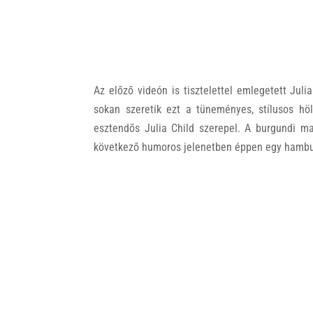
Az előző videón is tisztelettel emlegetett Jul
sokan szeretik ezt a tüneményes, stílusos hö
esztendős Julia Child szerepel. A burgundi ma
következő humoros jelenetben éppen egy hambu