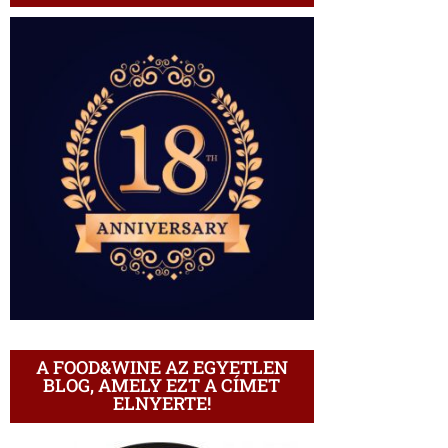
A FOOD&WINE AZ EGYETLEN
BLOG, AMELY EZT A CÍMET
ELNYERTE!