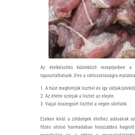
Az ételkészítés különböző receptjeiben a
tapasztalhatunk. Erre a változatosságra mutatna
A húst meghintjük liszttel és így sütjük/pörköl
Az ételre szórjuk a lisztet az elején.
Vajjal összegyúrt liszttel a végén sűrítünk.
Ezeken kívül a zöldségek ételhez adásának sor
főzés utolsó harmadában hosszabbra hagyott