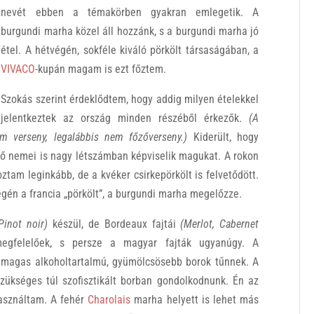
nevét ebben a témakörben gyakran emlegetik. A
burgundi marha közel áll hozzánk, s a burgundi marha jó
étel. A hétvégén, sokféle kiváló pörkölt társaságában, a
VIVACO
-kupán magam is ezt főztem.
Szokás szerint érdeklődtem, hogy addig milyen ételekkel
jelentkeztek az ország minden részéből érkezők.
(A
 verseny, legalábbis nem főzőverseny.)
Kiderült, hogy
ő nemei is nagy létszámban képviselik magukat. A rokon
tam leginkább, de a kvéker csirkepörkölt is felvetődött.
végén a francia „pörkölt”, a burgundi marha megelőzze.
Pinot noir)
készül, de Bordeaux fajtái
(Merlot, Cabernet
egfelelőek, s persze a magyar fajták ugyanúgy. A
l magas alkoholtartalmú, gyümölcsösebb borok tűnnek. A
zükséges túl szofisztikált borban gondolkodnunk. Én az
 használtam. A fehér
Charolais
marha helyett is lehet más