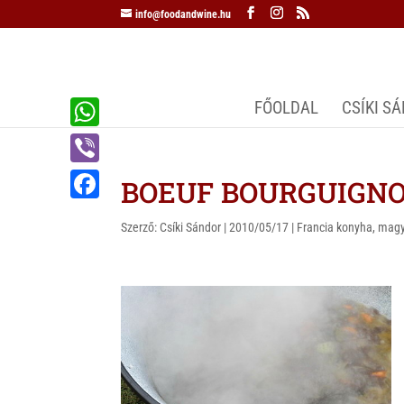
info@foodandwine.hu
FŐOLDAL
CSÍKI S
W
h
V
BOEUF BOURGUIGNON
a
i
F
t
Szerző:
Csíki Sándor
|
2010/05/17
|
Francia konyha
,
magy
b
a
s
e
c
A
r
e
p
b
p
o
o