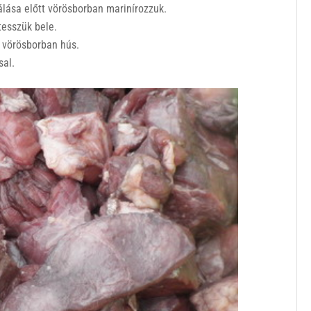
álása előtt vörösborban marinírozzuk.
tesszük bele.
a vörösborban hús.
sal.