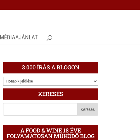
MÉDIAAJÁNLAT
3.000 ÍRÁS A BLOGON
3.000
ÍRÁS
KERESÉS
A
BLOGON
A FOOD & WINE 18 ÉVE
FOLYAMATOSAN MŰKÖDŐ BLOG