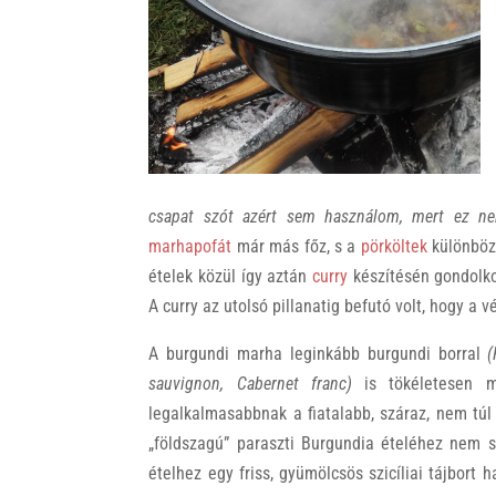
k
csapat szót azért sem használom, mert ez nem
marhapofát
már más főz, s a
pörköltek
különböz
ételek közül így aztán
curry
készítésén gondolkoz
A curry az utolsó pillanatig befutó volt, hogy a 
A burgundi marha leginkább burgundi borral
(
sauvignon, Cabernet franc)
is tökéletesen m
legalkalmasabbnak a fiatalabb, száraz, nem tú
„földszagú” paraszti Burgundia ételéhez nem s
ételhez egy friss, gyümölcsös szicíliai tájbort