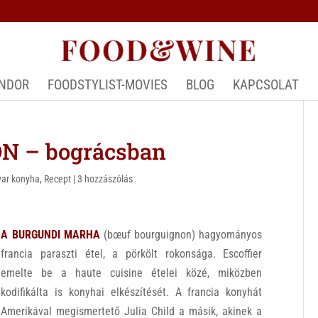
ÁNDOR
FOODSTYLIST-MOVIES
BLOG
KAPCSOLAT
 – bográcsban
ar konyha
,
Recept
|
3 hozzászólás
A BURGUNDI MARHA
(bœuf bourguignon) hagyományos
francia paraszti étel, a pörkölt rokonsága. Escoffier
emelte be a haute cuisine ételei közé, miközben
kodifikálta is konyhai elkészítését. A francia konyhát
Amerikával megismertető Julia Child a másik, akinek a