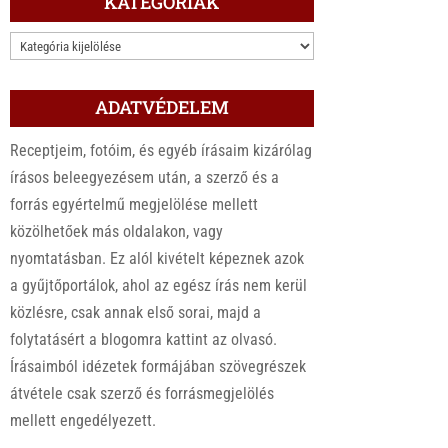
KATEGÓRIÁK
KATEGÓRIÁK
ADATVÉDELEM
Receptjeim, fotóim, és egyéb írásaim kizárólag
írásos beleegyezésem után, a szerző és a
forrás egyértelmű megjelölése mellett
közölhetőek más oldalakon, vagy
nyomtatásban. Ez alól kivételt képeznek azok
a gyűjtőportálok, ahol az egész írás nem kerül
közlésre, csak annak első sorai, majd a
folytatásért a blogomra kattint az olvasó.
Írásaimból idézetek formájában szövegrészek
átvétele csak szerző és forrásmegjelölés
mellett engedélyezett.