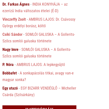
Dr. Farkas Ágnes
-
INDIA KONYHÁJA – az
ezerízű India változatos ételei (É-D)
Vinczeffy Zsolt
-
AMBRUS LAJOS: Dr. Csávossy
György erdélyi borász, költő
Csíki Sándor
-
SOMLÓI GALUSKA – A Gollerits-
Szőcs somlói galuska története
Nagy Imre
-
SOMLÓI GALUSKA – A Gollerits-
Szőcs somlói galuska története
P. Nóra
-
AMBRUS LAJOS: A lepkegyűjtő
Bobbafet
-
A sonkapácolás titkai, avagy van-e
magyar sonka?
Egy utazó
-
EGY BIZARR VENDÉGLŐ – Micheller
Csárda (Szilsárkány)