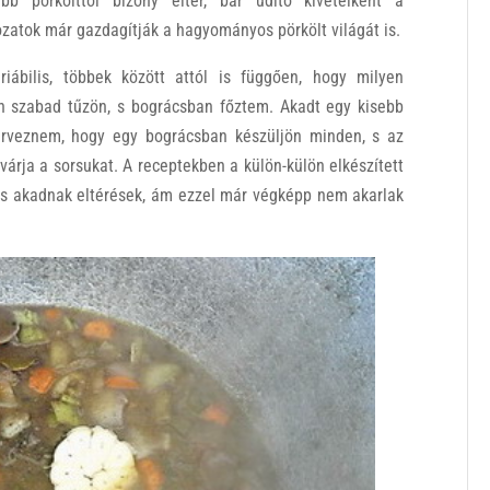
bb pörkölttől bizony eltér, bár üdítő kivételként a
ozatok már gazdagítják a hagyományos pörkölt világát is.
iábilis, többek között attól is függően, hogy milyen
n szabad tűzön, s bográcsban főztem. Akadt egy kisebb
zerveznem, hogy egy bográcsban készüljön minden, s az
árja a sorsukat. A receptekben a külön-külön elkészített
s akadnak eltérések, ám ezzel már végképp nem akarlak