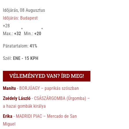
Időjárás, 08 Augusztus
Időjárás: Budapest
+
28
°
°
Max.:
+
32
Min.:
+
20
Páratartalom:
41%
Szél:
ENE - 15 KPH
VÉLEMÉNYED VAN? ÍRD MEG!
Manitu
-
BORJÚAGY – paprikás szószban
Zsédely László
-
CSÁSZÁRGOMBA (Úrgomba) –
a hazai gombák királya
Erika
-
MADRIDI PIAC – Mercado de San
Miguel