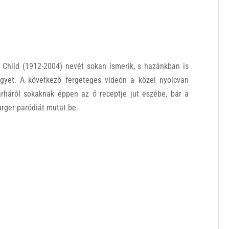
ia Child (1912-2004) nevét sokan ismerik, s hazánkban is
lgyet. A következő fergeteges videón a közel nyolcvan
rháról sokaknak éppen az ő receptje jut eszébe, bár a
rger paródiát mutat be.