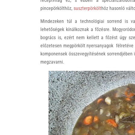
receptvilág ez, s ebben a specializálódotta
pincepörkölthöz,
suszterpörkölt
höz hasonló vált
Mindezeken túl a technológiai sorrend is var
lehetőségek kínálkoznak a főzésre. Mogyoródo
bogrács is, ezért nem kellett a főzést úgy s
előzetesen megpörkölt nyersanyagok félretéve v
komponensek összevegyítésének sorrendjében i
megzavarni.