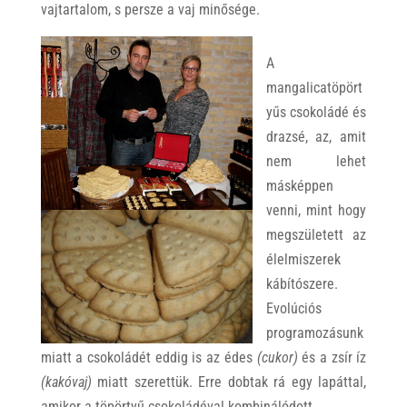
vajtartalom, s persze a vaj minősége.
A
mangalicatöpört
yűs csokoládé és
drazsé, az, amit
nem lehet
másképpen
venni, mint hogy
megszületett az
élelmiszerek
kábítószere.
Evolúciós
programozásunk
miatt a csokoládét eddig is az édes
(cukor)
és a zsír íz
(kakóvaj)
miatt szerettük. Erre dobtak rá egy lapáttal,
amikor a töpörtyű csokoládéval kombinálódott.