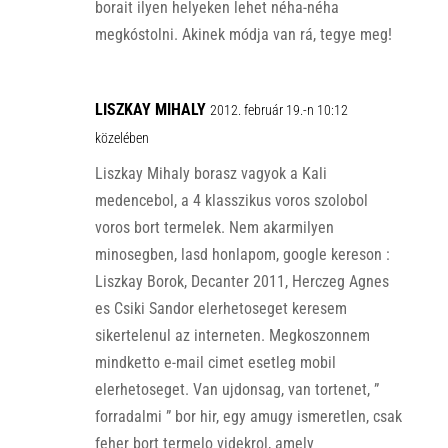
borait ilyen helyeken lehet néha-néha
megkóstolni. Akinek módja van rá, tegye meg!
LISZKAY MIHALY
2012. február 19.-n 10:12
közelében
Liszkay Mihaly borasz vagyok a Kali
medencebol, a 4 klasszikus voros szolobol
voros bort termelek. Nem akarmilyen
minosegben, lasd honlapom, google kereson :
Liszkay Borok, Decanter 2011, Herczeg Agnes
es Csiki Sandor elerhetoseget keresem
sikertelenul az interneten. Megkoszonnem
mindketto e-mail cimet esetleg mobil
elerhetoseget. Van ujdonsag, van tortenet, ”
forradalmi ” bor hir, egy amugy ismeretlen, csak
feher bort termelo videkrol, amely