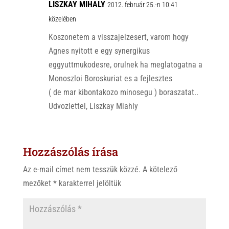
LISZKAY MIHALY
2012. február 25.-n 10:41
közelében
Koszonetem a visszajelzesert, varom hogy
Agnes nyitott e egy synergikus
eggyuttmukodesre, orulnek ha meglatogatna a
Monoszloi Boroskuriat es a fejlesztes
( de mar kibontakozo minosegu ) boraszatat..
Udvozlettel, Liszkay Miahly
Hozzászólás írása
Az e-mail címet nem tesszük közzé.
A kötelező
mezőket
*
karakterrel jelöltük