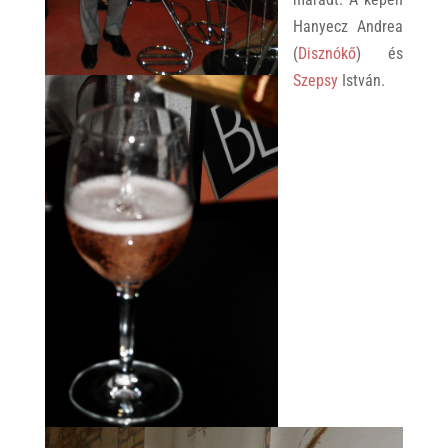
Hanyecz Andrea
(
Disznókő
) és
Szepsy
István.