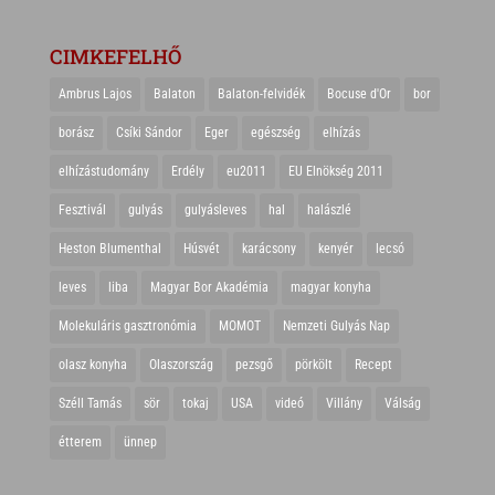
CIMKEFELHŐ
Ambrus Lajos
Balaton
Balaton-felvidék
Bocuse d'Or
bor
borász
Csíki Sándor
Eger
egészség
elhízás
elhízástudomány
Erdély
eu2011
EU Elnökség 2011
Fesztivál
gulyás
gulyásleves
hal
halászlé
Heston Blumenthal
Húsvét
karácsony
kenyér
lecsó
leves
liba
Magyar Bor Akadémia
magyar konyha
Molekuláris gasztronómia
MOMOT
Nemzeti Gulyás Nap
olasz konyha
Olaszország
pezsgő
pörkölt
Recept
Széll Tamás
sör
tokaj
USA
videó
Villány
Válság
étterem
ünnep