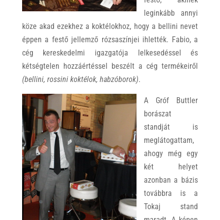
leginkább annyi
köze akad ezekhez a koktélokhoz, hogy a bellini nevet
éppen a festő jellemző rózsaszínjei ihlették. Fabio, a
cég kereskedelmi igazgatója lelkesedéssel és
kétségtelen hozzáértéssel beszélt a cég termékeiről
(bellini, rossini koktélok, habzóborok)
.
A Gróf Buttler
borászat
standját is
meglátogattam,
ahogy még egy
két helyet
azonban a bázis
továbbra is a
Tokaj stand
maradt. A képen