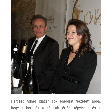
Herczeg Ágnes igazán sok energiát fektetett abba,
hogy a bort és a pálinkát értőn képviselje és a