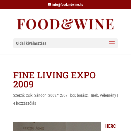
info@foodandwine.hu
Oldal kiválasztása
FINE LIVING EXPO
2009
Szerző:
Csíki Sándor
|
2009/12/07
|
bor
,
borász
,
Hírek
,
Vélemény
|
4 hozzászólás
HERC