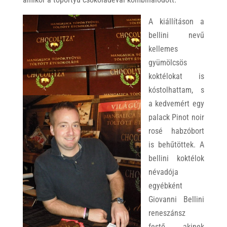
A kiállításon a
bellini nevű
kellemes
gyümölcsös
koktélokat is
kóstolhattam, s
a kedvemért egy
palack Pinot noir
rosé habzóbort
is behűtöttek. A
bellini koktélok
névadója
egyébként
Giovanni Bellini
reneszánsz
festő, akinek