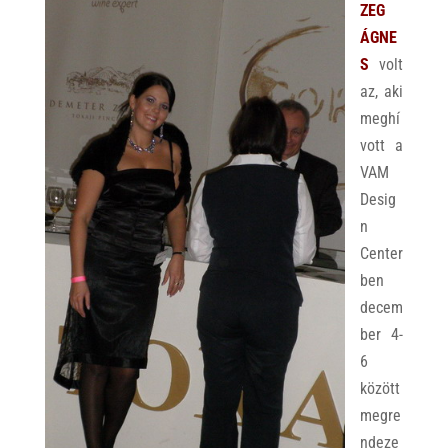
ZEG
ÁGNE
S
volt
az, aki
meghí
vott a
VAM
Desig
n
Center
ben
decem
ber 4-
6
között
megre
ndeze