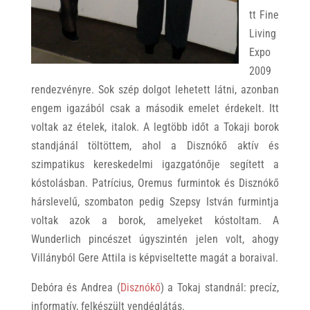
tt Fine
Living
Expo
2009
rendezvényre. Sok szép dolgot lehetett látni, azonban
engem igazából csak a második emelet érdekelt. Itt
voltak az ételek, italok. A legtöbb időt a Tokaji borok
standjánál töltöttem, ahol a Disznókő aktív és
szimpatikus kereskedelmi igazgatónője segített a
kóstolásban. Patrícius, Oremus furmintok és Disznókő
hárslevelű, szombaton pedig Szepsy István furmintja
voltak azok a borok, amelyeket kóstoltam. A
Wunderlich pincészet úgyszintén jelen volt, ahogy
Villányból Gere Attila is képviseltette magát a boraival.
Debóra és Andrea (
Disznókő
) a Tokaj standnál: precíz,
informatív, felkészült vendéglátás.