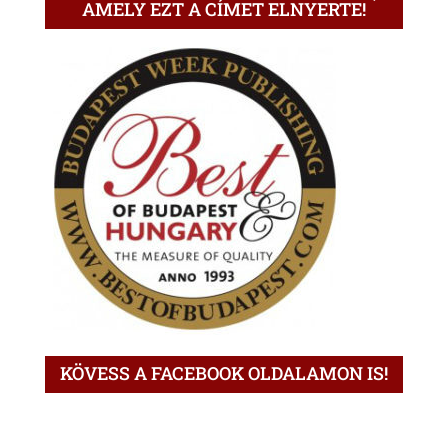
AMELY EZT A CÍMET ELNYERTE!
KÖVESS A FACEBOOK OLDALAMON IS!