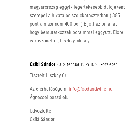
magyarorszag eggyik legertekesebb dulojekent
szerepel a hivatalos szolokataszterban ( 385
pont a maximum 400 bol ) Eljott az pillanat
hogy bemutatkozzak boraimmal eggyutt. Elore
is koszonettel, Liszkay Mihaly.
Csíki Sándor
2012. február 19.-n 10:25 közelében
Tisztelt Liszkay úr!
Az elérhetőségem:
info@foodandwine.hu
Ágnessel beszélek.
Üdvözlettel:
Csíki Sándor