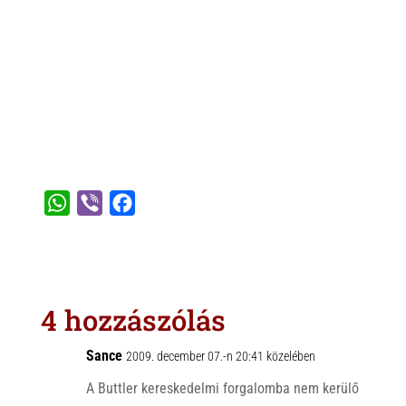
W
V
F
h
i
a
a
b
c
t
e
e
s
r
b
4 hozzászólás
A
o
p
o
Sance
2009. december 07.-n 20:41 közelében
p
k
A Buttler kereskedelmi forgalomba nem kerülő