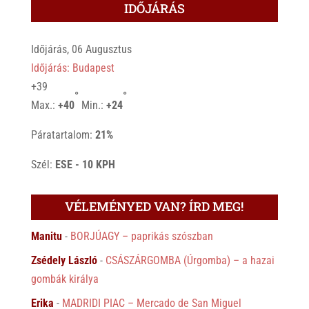
IDŐJÁRÁS
Időjárás, 06 Augusztus
Időjárás: Budapest
+
39
°
°
Max.:
+
40
Min.:
+
24
Páratartalom:
21%
Szél:
ESE - 10 KPH
VÉLEMÉNYED VAN? ÍRD MEG!
Manitu
-
BORJÚAGY – paprikás szószban
Zsédely László
-
CSÁSZÁRGOMBA (Úrgomba) – a hazai
gombák királya
Erika
-
MADRIDI PIAC – Mercado de San Miguel