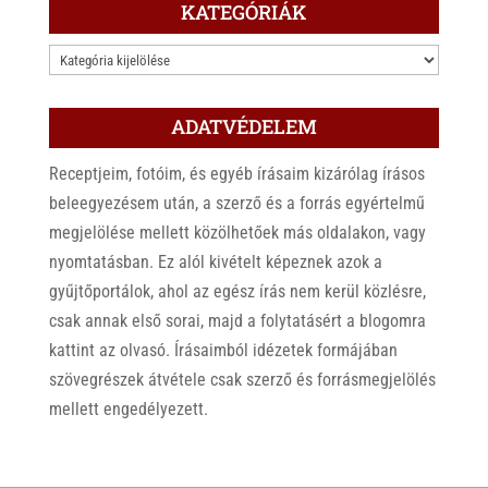
KATEGÓRIÁK
KATEGÓRIÁK
ADATVÉDELEM
Receptjeim, fotóim, és egyéb írásaim kizárólag írásos
beleegyezésem után, a szerző és a forrás egyértelmű
megjelölése mellett közölhetőek más oldalakon, vagy
nyomtatásban. Ez alól kivételt képeznek azok a
gyűjtőportálok, ahol az egész írás nem kerül közlésre,
csak annak első sorai, majd a folytatásért a blogomra
kattint az olvasó. Írásaimból idézetek formájában
szövegrészek átvétele csak szerző és forrásmegjelölés
mellett engedélyezett.