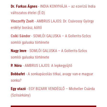
Dr. Farkas Ágnes
-
INDIA KONYHÁJA – az ezerízű India
változatos ételei (É-D)
Vinczeffy Zsolt
-
AMBRUS LAJOS: Dr. Csávossy György
erdélyi borász, költő
Csíki Sándor
-
SOMLÓI GALUSKA – A Gollerits-Szőcs
somlói galuska története
Nagy Imre
-
SOMLÓI GALUSKA – A Gollerits-Szőcs
somlói galuska története
P. Nóra
-
AMBRUS LAJOS: A lepkegyűjtő
Bobbafet
-
A sonkapácolás titkai, avagy van-e magyar
sonka?
Egy utazó
-
EGY BIZARR VENDÉGLŐ – Micheller Csárda
(Szilsárkány)