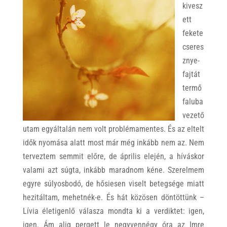
kivesz
ett
fekete
cseres
znye-
fajtát
termő
faluba
vezető
utam egyáltalán nem volt problémamentes. És az eltelt
idők nyomása alatt most már még inkább nem az. Nem
terveztem semmit előre, de április elején, a híváskor
valami azt súgta, inkább maradnom kéne. Szerelmem
egyre súlyosbodó, de hősiesen viselt betegsége miatt
hezitáltam, mehetnék-e. És hát közösen döntöttünk –
Lívia életigenlő válasza mondta ki a verdiktet: igen,
igen. Ám alig pergett le negyvennégy óra az Imre