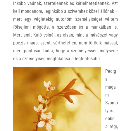
inkább vadnak, szertelennek és kérlelhetetlennek. Azt
kell mondanom, leginkább a szívemhez közel állónak –
mert egy végletekig autonóm személyiséget véltem
fölsejleni mögötte, a szerzőben és a munkáiban is.
Mert amit Kaló csinál, az olyan, mint a művészet vagy
poézis maga: szent, sérthetetlen, nem törődik mással,
mert pontosan tudja, hogy a személyesség mélysége
és a személyiség megtalálása a legfontosabb.
Pedig
a
maga
m
Szomo
lyára,
ebbe
a régi,