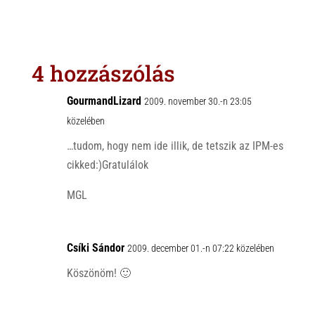
h
i
a
a
b
c
t
e
e
s
r
b
4 hozzászólás
A
o
p
o
GourmandLizard
2009. november 30.-n 23:05
p
k
közelében
…tudom, hogy nem ide illik, de tetszik az IPM-es
cikked:)Gratulálok
MGL
Csíki Sándor
2009. december 01.-n 07:22 közelében
Köszönöm! 🙂