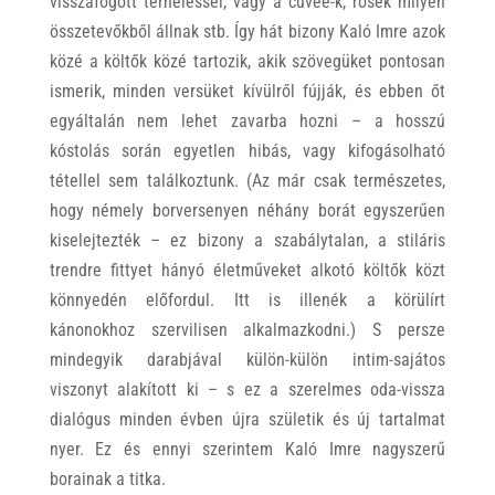
visszafogott terheléssel, vagy a cuvée-k, rosék milyen
összetevőkből állnak stb. Így hát bizony Kaló Imre azok
közé a költők közé tartozik, akik szövegüket pontosan
ismerik, minden versüket kívülről fújják, és ebben őt
egyáltalán nem lehet zavarba hozni – a hosszú
kóstolás során egyetlen hibás, vagy kifogásolható
tétellel sem találkoztunk. (Az már csak természetes,
hogy némely borversenyen néhány borát egyszerűen
kiselejtezték – ez bizony a szabálytalan, a stiláris
trendre fittyet hányó életműveket alkotó költők közt
könnyedén előfordul. Itt is illenék a körülírt
kánonokhoz szervilisen alkalmazkodni.) S persze
mindegyik darabjával külön-külön intim-sajátos
viszonyt alakított ki – s ez a szerelmes oda-vissza
dialógus minden évben újra születik és új tartalmat
nyer. Ez és ennyi szerintem Kaló Imre nagyszerű
borainak a titka.