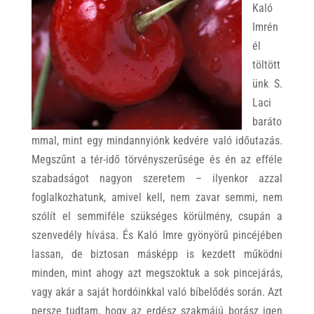
Kaló
Imrén
él
töltött
ünk S.
Laci
baráto
mmal, mint egy mindannyiónk kedvére való időutazás.
Megszűnt a tér-idő törvényszerűsége és én az efféle
szabadságot nagyon szeretem – ilyenkor azzal
foglalkozhatunk, amivel kell, nem zavar semmi, nem
szólít el semmiféle szükséges körülmény, csupán a
szenvedély hívása. És Kaló Imre gyönyörű pincéjében
lassan, de biztosan másképp is kezdett működni
minden, mint ahogy azt megszoktuk a sok pincejárás,
vagy akár a saját hordóinkkal való bíbelődés során. Azt
persze tudtam, hogy az erdész szakmájú borász igen