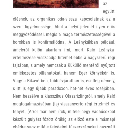
az
együtt
élésnek, az organikus oda-vissza kapcsolatnak ez a
szent figyelmessége. Ahol a helyi jelenlét ilyen erős
meggyőződéssel, mégis a maga természetességével a
borokban is konfirmálódna. A Leánykákban például,
amelyről külön akartam írni, mert Kaló Leányka-
értelmezése visszaadja hitemet ebbe a nagyszerű régi
fajtában, s amely nemcsak a Küküllő mentéről nyújtott
emlékezetes pillanatokat, hanem Eger környékén is.
Vagy a Bikavérben, több évjáratban is, esetleg némely,
s itt is egy újabb paradoxon, hat-hét éves roséjában.
Nem beszélve a klasszikus Olaszrizlingről, amely Kaló
megfogalmazásában (is) visszanyerte régi értelmét és
fényét. (Arról már nem írok, miféle négy vadhúsokból
készült gulyást főzött órákig az előző este a másnapi
ebédre vagy miféle fejedelmi fűszerszámokat használt