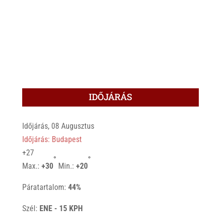
IDŐJÁRÁS
Időjárás, 08 Augusztus
Időjárás: Budapest
+
27
°
°
Max.:
+
30
Min.:
+
20
Páratartalom:
44%
Szél:
ENE - 15 KPH