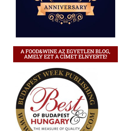
A FOOD&WINE AZ EGYETLEN BLOG,
AMELY EZT A CÍMET ELNYERTE!