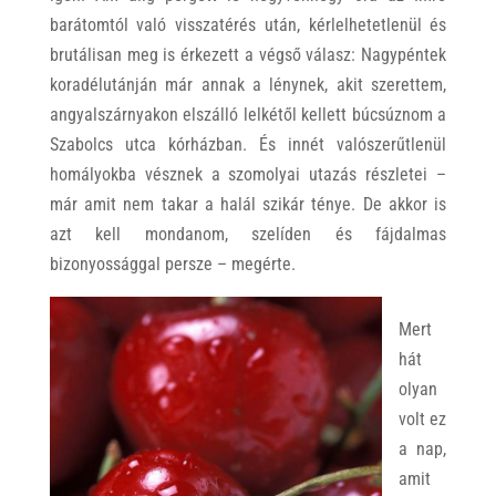
barátomtól való visszatérés után, kérlelhetetlenül és
brutálisan meg is érkezett a végső válasz: Nagypéntek
koradélutánján már annak a lénynek, akit szerettem,
angyalszárnyakon elszálló lelkétől kellett búcsúznom a
Szabolcs utca kórházban. És innét valószerűtlenül
homályokba vésznek a szomolyai utazás részletei –
már amit nem takar a halál szikár ténye. De akkor is
azt kell mondanom, szelíden és fájdalmas
bizonyossággal persze – megérte.
Mert
hát
olyan
volt ez
a nap,
amit