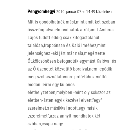
Pengyomhegyi
2010. január 07.-n 14:49 közelében
Mit is gondolhatnék mást,mint,amit két szóban
összefoglalva elmondhatok arról,amit Ambrus
Lajos tudott eddig csak kifogástalanul
találóan,frappánsan és Kaló Imréhez,mint
jelenséghez -aki járt már nála,megértette
Őt,kölcsönösen befogadták egymást Kalóval és
az Ő üzenetét közvetítő boraival,nem lepődik
meg szóhasználatomon- prófétához méltó
módon leírni egy különös
élethelyzetben,melyben -mint oly sokszor az
életben- Isten egyik kezével elvett,”egy”
szerelmet,s másikkal adott,egy másik
„szerelmet”,azaz annyit mondhatok két
szóban,csupa nagy