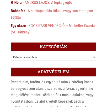
P. Nóra
-
AMBRUS LAJOS: A lepkegyűjtő
Bobbafet
-
A sonkapácolás titkai, avagy van-e magyar
sonka?
Egy utazó
-
EGY BIZARR VENDÉGLŐ – Micheller Csárda
(Szilsárkány)
KATEGÓRIÁK
KATEGÓRIÁK
ADATVÉDELEM
Receptjeim, fotóim, és egyéb írásaim kizárólag írásos
beleegyezésem után, a szerző és a forrás egyértelmű
megjelölése mellett közölhetőek más oldalakon, vagy
nyomtatásban. Ez alól kivételt képeznek azok a