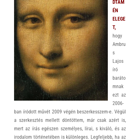
DTAM
ÉN
ELEGE
T,
hogy
Ambru
s
Lajos
író
baráto
mnak
ezt az
2006-
ban íródott művét 2009 végén beszerkesszem-e. Végül
a szerkesztés mellett döntöttem, már csak azért is,
mert az írás egészen személyes, lírai, s kiváló, és az
irodalom történetében is különleges. Legfeljebb, ha az