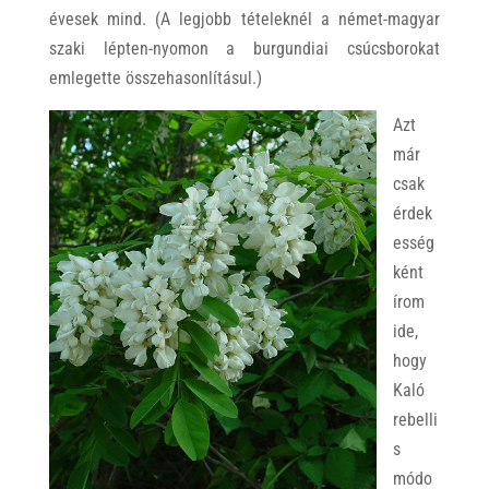
évesek mind. (A legjobb tételeknél a német-magyar
szaki lépten-nyomon a burgundiai csúcsborokat
emlegette összehasonlításul.)
Azt
már
csak
érdek
esség
ként
írom
ide,
hogy
Kaló
rebelli
s
módo