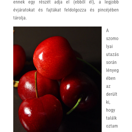
ennek egy részét adja el (ebből él), a legjobb
évjáratokat és fajtákat feldolgozza és pincéjében
tárolja.
A
szomo
lyai
utazás
során
lényeg
ében
az
derült
ki,
hogy
találk
oztam