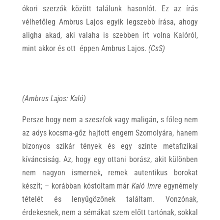
ókori szerzők között találunk hasonlót. Ez az írás
vélhetőleg Ambrus Lajos egyik legszebb írása, ahogy
aligha akad, aki valaha is szebben írt volna Kalóról,
mint akkor és ott éppen Ambrus Lajos.
(CsS)
(Ambrus Lajos: Kaló)
Persze hogy nem a szeszfok vagy maligán, s főleg nem
az adys kocsma-gőz hajtott engem Szomolyára, hanem
bizonyos szikár tények és egy szinte metafizikai
kíváncsiság. Az, hogy egy ottani borász, akit különben
nem nagyon ismernek, remek autentikus borokat
készít; – korábban kóstoltam már
Kaló Imre
egynémely
tételét és lenyűgözőnek találtam. Vonzónak,
érdekesnek, nem a sémákat szem előtt tartónak, sokkal