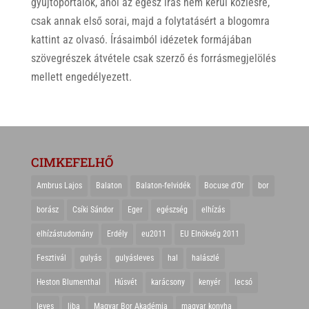
gyűjtőportálok, ahol az egész írás nem kerül közlésre,
csak annak első sorai, majd a folytatásért a blogomra
kattint az olvasó. Írásaimból idézetek formájában
szövegrészek átvétele csak szerző és forrásmegjelölés
mellett engedélyezett.
CIMKEFELHŐ
Ambrus Lajos
Balaton
Balaton-felvidék
Bocuse d'Or
bor
borász
Csíki Sándor
Eger
egészség
elhízás
elhízástudomány
Erdély
eu2011
EU Elnökség 2011
Fesztivál
gulyás
gulyásleves
hal
halászlé
Heston Blumenthal
Húsvét
karácsony
kenyér
lecsó
leves
liba
Magyar Bor Akadémia
magyar konyha