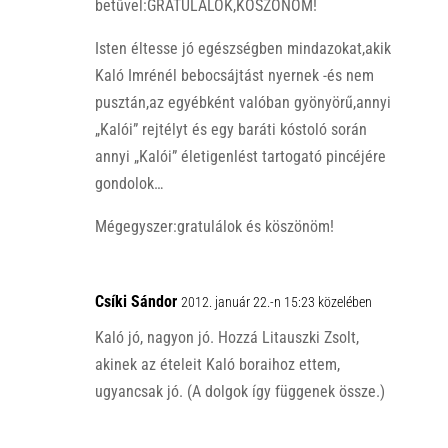
betűvel:GRATULÁLOK,KÖSZÖNÖM!
Isten éltesse jó egészségben mindazokat,akik
Kaló Imrénél bebocsájtást nyernek -és nem
pusztán,az egyébként valóban gyönyörű,annyi
„Kalói” rejtélyt és egy baráti kóstoló során
annyi „Kalói” életigenlést tartogató pincéjére
gondolok…
Mégegyszer:gratulálok és köszönöm!
Csíki Sándor
2012. január 22.-n 15:23 közelében
Kaló jó, nagyon jó. Hozzá Litauszki Zsolt,
akinek az ételeit Kaló boraihoz ettem,
ugyancsak jó. (A dolgok így függenek össze.)