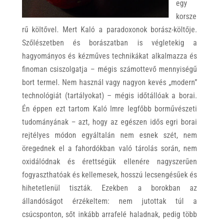
egy
korsze
rű költővel. Mert Kaló a paradoxonok borász-költője.
Szőlészetben és borászatban is végletekig a
hagyományos és kézműves technikákat alkalmazza és
finoman csiszolgatja – mégis számottevő mennyiségű
bort termel. Nem használ vagy nagyon kevés „modern”
technológiát (tartályokat) – mégis időtállóak a borai.
Én éppen ezt tartom Kaló Imre legfőbb borművészeti
tudományának – azt, hogy az egészen idős egri borai
rejtélyes módon egyáltalán nem esnek szét, nem
öregednek el a fahordókban való tárolás során, nem
oxidálódnak és érettségük ellenére nagyszerűen
fogyaszthatóak és kellemesek, hosszú lecsengésűek és
hihetetlenül tiszták. Ezekben a borokban az
állandóságot érzékeltem: nem jutottak túl a
csúcsponton, sőt inkább arrafelé haladnak, pedig több