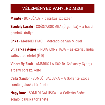
VÉLEMÉNYED VAN? ÍRD MEG!
Manitu
-
BORJÚAGY – paprikás szószban
Zsédely László
-
CSÁSZÁRGOMBA (Úrgomba) – a hazai
gombák királya
Erika
-
MADRIDI PIAC – Mercado de San Miguel
Dr. Farkas Ágnes
-
INDIA KONYHÁJA – az ezerízű India
változatos ételei (É-D)
Vinczeffy Zsolt
-
AMBRUS LAJOS: Dr. Csávossy György
erdélyi borász, költő
Csíki Sándor
-
SOMLÓI GALUSKA – A Gollerits-Szőcs
somlói galuska története
Nagy Imre
-
SOMLÓI GALUSKA – A Gollerits-Szőcs
somlói galuska története