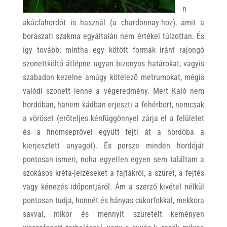
n
akácfahordót is használ (a chardonnay-hoz), amit a
borászati szakma egyáltalán nem értékel túlzottan. És
így tovább: mintha egy kötött formák iránt rajongó
szonettköltő átlépne ugyan bizonyos határokat, vagyis
szabadon kezelne amúgy kötelező metrumokat, mégis
valódi szonett lenne a végeredmény. Mert Kaló nem
hordóban, hanem kádban erjeszti a fehérbort, nemcsak
a vöröset (erőteljes kénfüggönnyel zárja el a felületet
és a finomseprővel együtt fejti át a hordóba a
kierjesztett anyagot). És persze minden hordóját
pontosan ismeri, noha egyetlen egyen sem találtam a
szokásos kréta-jelzéseket a fajtákról, a szüret, a fejtés
vagy kénezés időpontjáról. Ám a szerző kivétel nélkül
pontosan tudja, honnét és hányas cukorfokkal, mekkora
savval, mikor és mennyit szüretelt keményen