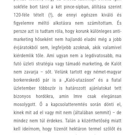
sokféle bort tárol a két pince-sípban, állítása szerint
120-féle tételt (!), de ennyi egészen kiváló és
figyelemre méltó alkotásra nem számítottam. És
persze azt is tudtam róla, hogy korunk különleges anti-
marketing hőseként nem hajlandó eladni még a jobb
évjáratokból sem, legfeljebb azoknak, akik valamivel
kiérdemlik tőle. Ami ugyan nem a legdivatosabb, ma
futó üzleti stratégia vagy támadó marketing, de Kalót
nem zavarja – sőt. Velünk tartott egy német-magyar
borkereskedő pár is a „Kaló-utazáson” és a fiatal
üzletember többször is határozott ajánlatokat tett
bizonyos hordókra, amin Imre csak elegánsan
mosolygott. Ő a kapcsolatteremtés során dönti el,
kinek mit ad el vagy mit nem (általában semmit) – de
mindez nem túl érdekes. Talán a közérthetőség miatt
kell ideírnom, hogy tizenöt hektáron termel szőlőt és