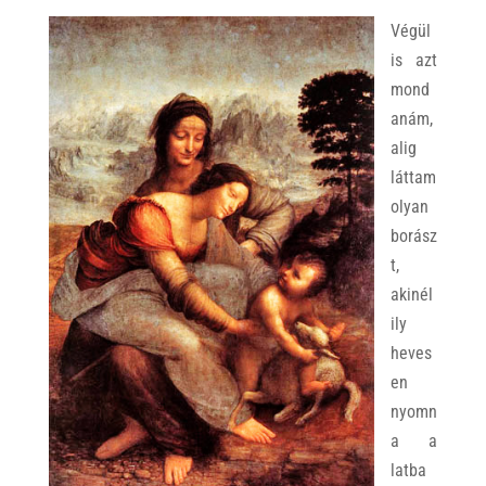
Végül
is azt
mond
anám,
alig
láttam
olyan
borász
t,
akinél
ily
heves
en
nyomn
a a
latba