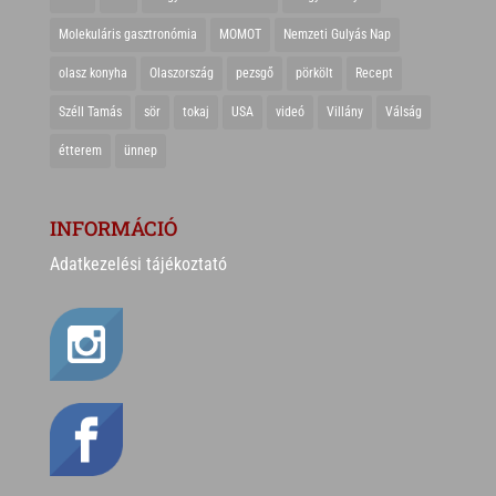
Molekuláris gasztronómia
MOMOT
Nemzeti Gulyás Nap
olasz konyha
Olaszország
pezsgő
pörkölt
Recept
Széll Tamás
sör
tokaj
USA
videó
Villány
Válság
étterem
ünnep
INFORMÁCIÓ
Adatkezelési tájékoztató