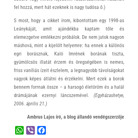
fel hozzá, mert hát ezeknek is nagy tudósa ő.)
S most, hogy a cikket írom, kibontottam egy 1998-as
Leánykáját, amit ajándékba kaptam tőle és
elemezgetve emlékezni próbálok. De nem jutok nagyon
máshová, mint a kijelölt helyemre: ha ennek a különös
egri borásznak, Kaló Imrének borának tiszta,
gyümölcsös illatát érzem és öregségében is nemes,
friss vaníliás ízeit észlelem, a legnagyobb távolságokat
vagyok képes átlátni és érzékelni. Mert ezek a borok
bennem forrnak össze – a harsogó életöröm és a halál
drámájának ezernyi láncszemével.
(Egyházashetye,
2006. április 21.)
Ambrus Lajos író, a blog állandó vendégszerzője
W
V
F