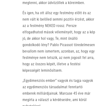
megtenni, akkor üdvözöllek a köreimben.
És igen, ha ott állsz egy festmény előtt és az
nem vált ki belőled semmi pozitív érzést, akkor
az a festmény NEKED rossz. Persze
elfogadhatod mások véleményét, hogy az a kép
jó, de akkor hol vagy, Te, mint önálló
gondolkodó lény? Pablo Picassot töredelmesen
bevallom nem ismertem, azonban, az, hogy egy
festménye nem tetszik, az nem jogosít fel arra,
hogy az összes képét, illetve a festési
képességét leminősítsem.
„Egydimenziós ember” vagyok és tagja vagyok
az egydimenziós társadalmat fenntartó
emberek milliárdjainak. Marcuse 45 éve már
megírta a választ a kérdéseidre, ami körül