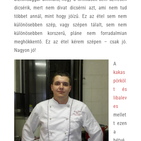
dicsérik, mert nem divat dicsérni azt, ami nem tud
többet annál, mint hogy jóízű. Ez az étel sem nem
különösebben szép, vagy szépen tálalt, sem nem
különösebben korszerű, pláne nem forradalmian
meghökkentő. Ez az étel kérem szépen – csak jó.
Nagyon jó!
A
kakas
pörköl
t és
libalev
es
mellet
t ezen
a
hétvé