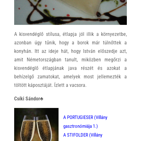
A kisvendéglő stílusa, étlapja jól illik a környezetbe,
azonban úgy tűnik, hogy a borok már túlnőttek a
konyhán. Itt az ideje hát, hogy István előszedje azt,
amit Németországban tanult, miközben megőrzi a
kisvendéglő étlapjának java részét és azokat a
behízelgő zamatokat, amelyek most jellemezték a
töltött káposztáját. Ízlett a vacsora.
Csíki Sándor♣
A
PORTUGIESER (Villány
gasztronómiája 1.)
A STIFOLDER (Villány