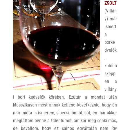
ZSOLT
(Villán
y) már
ismert
a
borke
dvelők
,
különö
sképp
en a
villány
i bort kedvelők körében. Ezután a mondat után
klasszikusan most annak kellene következnie, hogy én
már mióta is ismerem, s becsülöm őt, sőt, én már akkor
megláttam benne a tálentumot, amikor még senki más,
de bevallom, hogy ez sajnos egyáltalán nem így