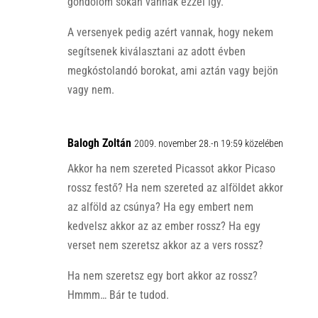
gondolom sokan vannak ezzel így.
A versenyek pedig azért vannak, hogy nekem
segítsenek kiválasztani az adott évben
megkóstolandó borokat, ami aztán vagy bejön
vagy nem.
Balogh Zoltán
2009. november 28.-n 19:59 közelében
Akkor ha nem szereted Picassot akkor Picaso
rossz festő? Ha nem szereted az alföldet akkor
az alföld az csúnya? Ha egy embert nem
kedvelsz akkor az az ember rossz? Ha egy
verset nem szeretsz akkor az a vers rossz?
Ha nem szeretsz egy bort akkor az rossz?
Hmmm… Bár te tudod.