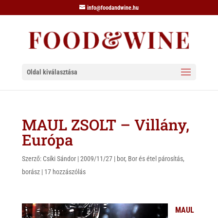
info@foodandwine.hu
Oldal kiválasztása
MAUL ZSOLT – Villány,
Európa
Szerző:
Csíki Sándor
|
2009/11/27
|
bor
,
Bor és étel párosítás
,
borász
|
17 hozzászólás
MAUL