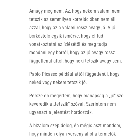
Amúgy meg nem. Az, hogy nekem valami nem
tetszik az semmilyen korrelációban nem áll
azzal, hogy az a valami rossz avagy jó. A jó
borkóstoló egyik ismérve, hogy el tud
vonatkoztatni az ízlésétől és meg tudja
mondani egy borról, hogy az jó avagy rossz
függetlenül attól, hogy neki tetszik avagy sem.
Pablo Picasso például attól függetlenül, hogy
neked vagy nekem tetszik jó.
Persze én megértem, hogy manapság a „jó” szó
keveredik a „tetszik” szóval. Szerintem nem
ugyanazt a jelentést hordozzák.
A bizalom szép dolog, én mégis aszt mondom,
hogy minden olyan verseny ahol a termelők