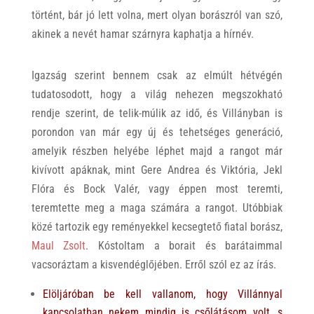
történt, bár jó lett volna, mert olyan borászról van szó,
akinek a nevét hamar szárnyra kaphatja a hírnév.
Igazság szerint bennem csak az elmúlt hétvégén
tudatosodott, hogy a világ nehezen megszokható
rendje szerint, de telik-múlik az idő, és Villányban is
porondon van már egy új és tehetséges generáció,
amelyik részben helyébe léphet majd a rangot már
kivívott apáknak, mint Gere Andrea és Viktória, Jekl
Flóra és Bock Valér, vagy éppen most teremti,
teremtette meg a maga számára a rangot. Utóbbiak
közé tartozik egy reményekkel kecsegtető fiatal borász,
Maul Zsolt
. Kóstoltam a borait és barátaimmal
vacsoráztam a kisvendéglőjében. Erről szól ez az írás.
Elöljáróban be kell vallanom, hogy Villánnyal
kapcsolatban nekem mindig is csőlátásom volt, s