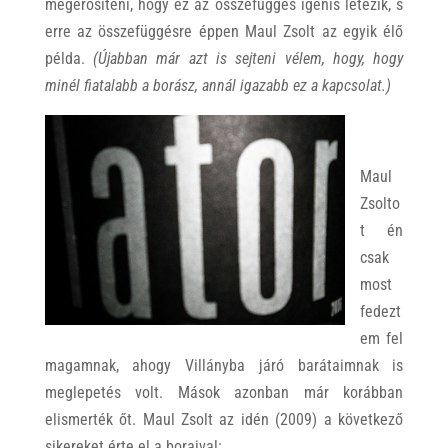
megerősíteni, hogy ez az összefüggés igenis létezik, s
erre az összefüggésre éppen Maul Zsolt az egyik élő
példa.
(Újabban már azt is sejteni vélem, hogy, hogy
minél fiatalabb a borász, annál igazabb ez a kapcsolat.)
Maul
Zsolto
t én
csak
most
fedezt
em fel
magamnak, ahogy Villányba járó barátaimnak is
meglepetés volt. Mások azonban már korábban
elismerték őt. Maul Zsolt az idén (2009) a következő
sikereket érte el a boraival: