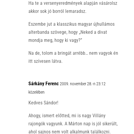
Ha te a versenyeredmények alapján vásárolsz
akkor sok jó borról lemaradsz.
Eszembe jut a klasszikus magyar újhullámos
alterbanda szövege, hogy „Neked a divat
mondja meg, hogy ki vagy?”
Na de, tolom a bringát arrébb… nem vagyok én
itt szívesen látva.
Sárkány Ferenc
2009. november 28.-n 23:12
közelében
Kedves Sándor!
Ahogy, ismert előtted, mi is nagy Villány
rajongók vagyunk. A Márton nap is jól sikerült,
ahol sajnos nem volt alkalmunk találkozni.