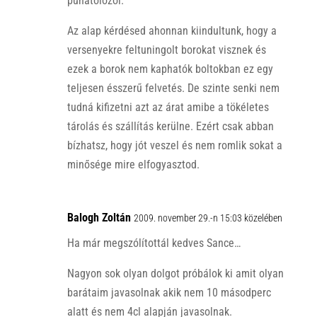
puhatolózol.
Az alap kérdésed ahonnan kiindultunk, hogy a
versenyekre feltuningolt borokat visznek és
ezek a borok nem kaphatók boltokban ez egy
teljesen ésszerű felvetés. De szinte senki nem
tudná kifizetni azt az árat amibe a tökéletes
tárolás és szállítás kerülne. Ezért csak abban
bízhatsz, hogy jót veszel és nem romlik sokat a
minősége mire elfogyasztod.
Balogh Zoltán
2009. november 29.-n 15:03 közelében
Ha már megszólítottál kedves Sance…
Nagyon sok olyan dolgot próbálok ki amit olyan
barátaim javasolnak akik nem 10 másodperc
alatt és nem 4cl alapján javasolnak.