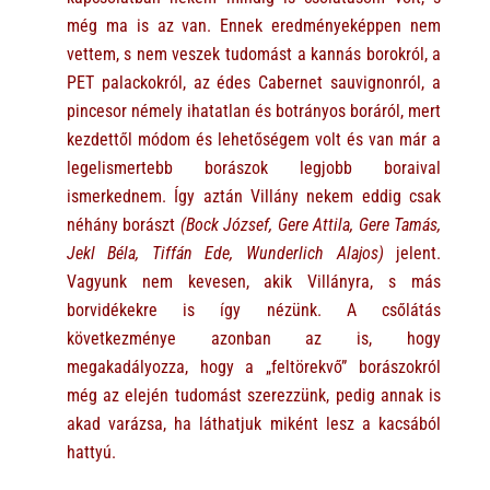
még ma is az van. Ennek eredményeképpen nem
vettem, s nem veszek tudomást a kannás borokról, a
PET palackokról, az édes Cabernet sauvignonról, a
pincesor némely ihatatlan és botrányos boráról, mert
kezdettől módom és lehetőségem volt és van már a
legelismertebb borászok legjobb boraival
ismerkednem. Így aztán Villány nekem eddig csak
néhány borászt
(Bock József, Gere Attila, Gere Tamás,
Jekl Béla, Tiffán Ede, Wunderlich Alajos)
jelent.
Vagyunk nem kevesen, akik Villányra, s más
borvidékekre is így nézünk. A csőlátás
következménye azonban az is, hogy
megakadályozza, hogy a „feltörekvő” borászokról
még az elején tudomást szerezzünk, pedig annak is
akad varázsa, ha láthatjuk miként lesz a kacsából
hattyú.