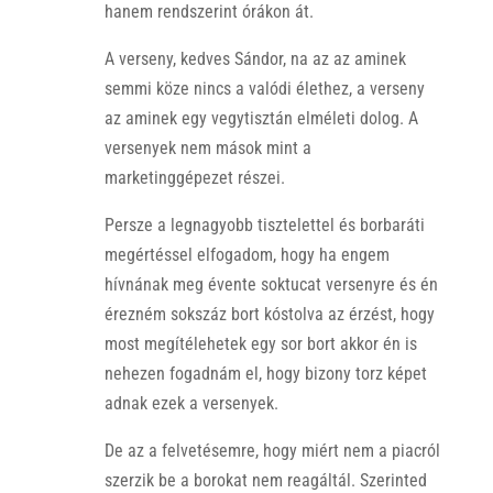
hanem rendszerint órákon át.
A verseny, kedves Sándor, na az az aminek
semmi köze nincs a valódi élethez, a verseny
az aminek egy vegytisztán elméleti dolog. A
versenyek nem mások mint a
marketinggépezet részei.
Persze a legnagyobb tisztelettel és borbaráti
megértéssel elfogadom, hogy ha engem
hívnának meg évente soktucat versenyre és én
érezném sokszáz bort kóstolva az érzést, hogy
most megítélehetek egy sor bort akkor én is
nehezen fogadnám el, hogy bizony torz képet
adnak ezek a versenyek.
De az a felvetésemre, hogy miért nem a piacról
szerzik be a borokat nem reagáltál. Szerinted