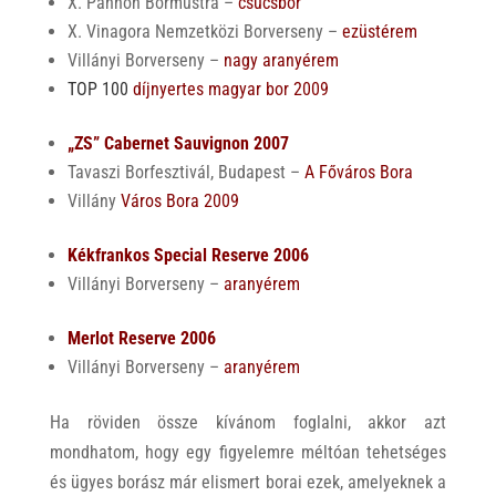
X. Pannon Bormustra –
csúcsbor
X. Vinagora Nemzetközi Borverseny –
ezüstérem
Villányi Borverseny –
nagy aranyérem
TOP 100
díjnyertes magyar bor 2009
„ZS” Cabernet Sauvignon 2007
Tavaszi Borfesztivál, Budapest –
A Főváros Bora
Villány
Város Bora 2009
Kékfrankos Special Reserve 2006
Villányi Borverseny –
aranyérem
Merlot Reserve 2006
Villányi Borverseny –
aranyérem
Ha röviden össze kívánom foglalni, akkor azt
mondhatom, hogy egy figyelemre méltóan tehetséges
és ügyes borász már elismert borai ezek, amelyeknek a