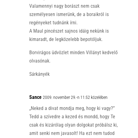
Valamennyi nagy borászt nem csak
személyesen ismerünk, de a boraikról is
regényeket tudnánk írni.
A Maul pincészet sajnos idáig nekünk is
kimaradt, de legközelebb bepotóljuk.
Borvirágos üdvözlet minden Villányt kedvelő
olvasónak.
Sárkányék
Sance
2009. november 29.-n 11:52 közelében
„Neked a divat mondja meg, hogy ki vagy?”
Tedd a szívedre a kezed és mondd, hogy Te
csak és kizárólag olyan dolgokat próbálsz ki,
amit senki nem javasolt! Ha ezt nem tudod