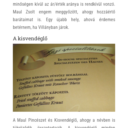
minőségen kívül az ár/érték aránya is rendkívül vonzó.
Maul Zsolt engem meggyőzött, ahogy hozzáértő
barátaimat is. Egy újabb hely, ahová érdemes
betérnem, ha Villányban járok.
A kisvendéglő
A Maul Pincészet és Kisvendéglő, ahogy a névben is
tükröződik, összetertozik. A kisvendéglő minden