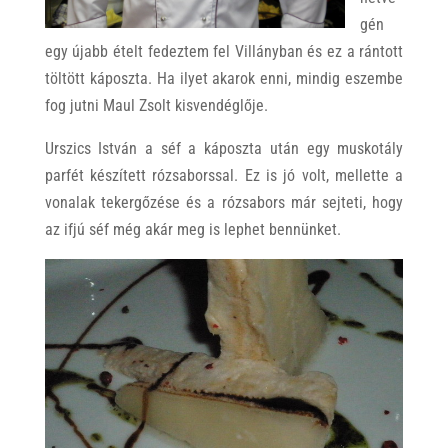
gén
egy újabb ételt fedeztem fel Villányban és ez a rántott
töltött káposzta. Ha ilyet akarok enni, mindig eszembe
fog jutni Maul Zsolt kisvendéglője.
Urszics István a séf a káposzta után egy muskotály
parfét készített rózsaborssal. Ez is jó volt, mellette a
vonalak tekergőzése és a rózsabors már sejteti, hogy
az ifjú séf még akár meg is lephet bennünket.