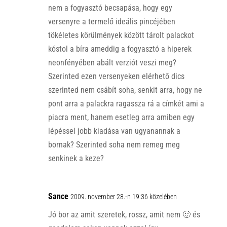
nem a fogyasztó becsapása, hogy egy
versenyre a termelő ideális pincéjében
tökéletes körülmények között tárolt palackot
kóstol a bíra ameddig a fogyasztó a hiperek
neonfényében abált verziót veszi meg?
Szerinted ezen versenyeken elérhető dics
szerinted nem csábít soha, senkit arra, hogy ne
pont arra a palackra ragassza rá a címkét ami a
piacra ment, hanem esetleg arra amiben egy
lépéssel jobb kiadása van ugyanannak a
bornak? Szerinted soha nem remeg meg
senkinek a keze?
Sance
2009. november 28.-n 19:36 közelében
Jó bor az amit szeretek, rossz, amit nem 🙂 és