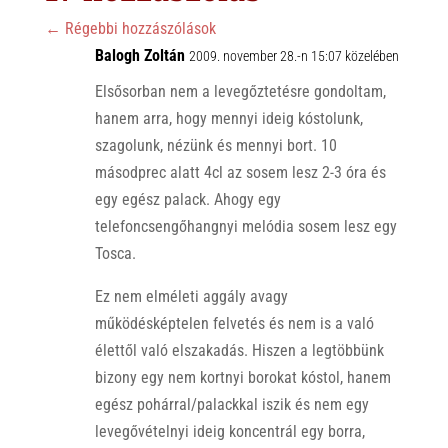
p
o
←
Régebbi hozzászólások
p
Balogh Zoltán
k
2009. november 28.-n 15:07 közelében
Elsősorban nem a levegőztetésre gondoltam,
hanem arra, hogy mennyi ideig kóstolunk,
szagolunk, nézünk és mennyi bort. 10
másodprec alatt 4cl az sosem lesz 2-3 óra és
egy egész palack. Ahogy egy
telefoncsengőhangnyi melódia sosem lesz egy
Tosca.
Ez nem elméleti aggály avagy
működésképtelen felvetés és nem is a való
élettől való elszakadás. Hiszen a legtöbbünk
bizony egy nem kortnyi borokat kóstol, hanem
egész pohárral/palackkal iszik és nem egy
levegővételnyi ideig koncentrál egy borra,