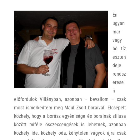
Én
ugyan
már
vagy
bő tíz
eszten
deje
rendsz
erese
n
előfordulok Villányban, azonban – bevallom – csak
most ismerkedtem meg Maul Zsolt boraival. Elcsépelt
közhely, hogy a borász egyénisége és borainak stílusa
között miféle összecsengések is lehetnek, azonban
közhely ide, közhely oda, kénytelen vagyok újra csak