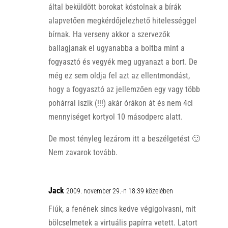
által beküldött borokat kóstolnak a bírák
alapvetően megkérdőjelezhető hitelességgel
bírnak. Ha verseny akkor a szervezők
ballagjanak el ugyanabba a boltba mint a
fogyasztó és vegyék meg ugyanazt a bort. De
még ez sem oldja fel azt az ellentmondást,
hogy a fogyasztó az jellemzően egy vagy több
pohárral iszik (!!!) akár órákon át és nem 4cl
mennyiséget kortyol 10 másodperc alatt.
De most tényleg lezárom itt a beszélgetést 🙂
Nem zavarok tovább.
Jack
2009. november 29.-n 18:39 közelében
Fiúk, a fenének sincs kedve végigolvasni, mit
bölcselmetek a virtuális papírra vetett. Latort