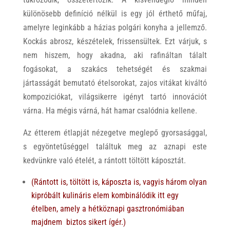
különösebb definíció nélkül is egy jól érthető műfaj,
amelyre leginkább a házias polgári konyha a jellemző.
Kockás abrosz, készételek, frissensültek. Ezt várjuk, s
nem hiszem, hogy akadna, aki rafináltan tálalt
fogásokat, a szakács tehetségét és szakmai
jártasságát bemutató ételsorokat, zajos vitákat kiváltó
kompoziciókat, világsikerre igényt tartó innovációt
várna. Ha mégis várná, hát hamar csalódnia kellene.
Az étterem étlapját nézegetve meglepő gyorsasággal,
s egyöntetűséggel találtuk meg az aznapi este
kedvünkre való ételét, a rántott töltött káposztát.
(Rántott is, töltött is, káposzta is, vagyis három olyan
kipróbált kulináris elem kombinálódik itt egy
ételben, amely a hétköznapi gasztronómiában
majdnem biztos sikert ígér.)