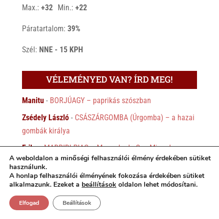
°
°
Max.:
+
32
Min.:
+
22
Páratartalom:
39%
Szél:
NNE - 15 KPH
VÉLEMÉNYED VAN? ÍRD MEG!
Manitu
-
BORJÚAGY – paprikás szószban
Zsédely László
-
CSÁSZÁRGOMBA (Úrgomba) – a hazai
gombák királya
Erika
-
MADRIDI PIAC – Mercado de San Miguel
A weboldalon a minőségi felhasználói élmény érdekében sütiket
Dr. Farkas Ágnes
-
INDIA KONYHÁJA – az ezerízű India
használunk.
A honlap felhasználói élményének fokozása érdekében sütiket
változatos ételei (É-D)
alkalmazunk. Ezeket a
beállítások
oldalon lehet módosítani.
Vinczeffy Zsolt
-
AMBRUS LAJOS: Dr. Csávossy György
Elfogad
Beállítások
erdélyi borász, költő