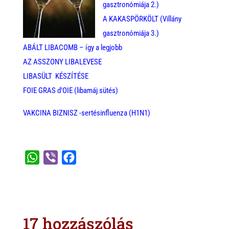
gasztronómiája 2.)
A KAKASPÖRKÖLT (Villány
gasztronómiája 3.)
ABÁLT LIBACOMB – így a legjobb
AZ ASSZONY LIBALEVESE
LIBASÜLT KÉSZÍTÉSE
FOIE GRAS d’OIE (libamáj sütés)
VAKCINA BIZNISZ -sertésinfluenza (H1N1)
W
V
F
h
i
a
a
b
c
t
e
e
s
r
b
17 hozzászólás
A
o