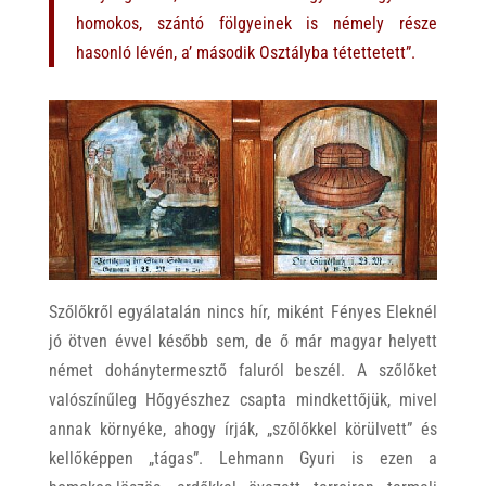
homokos, szántó fölgyeinek is némely része
hasonló lévén, a’ második Osztályba tétettetett”.
Szőlőkről egyálatalán nincs hír, miként Fényes Eleknél
jó ötven évvel később sem, de ő már magyar helyett
német dohánytermesztő faluról beszél. A szőlőket
valószínűleg Hőgyészhez csapta mindkettőjük, mivel
annak környéke, ahogy írják, „szőlőkkel körülvett” és
kellőképpen „tágas”. Lehmann Gyuri is ezen a