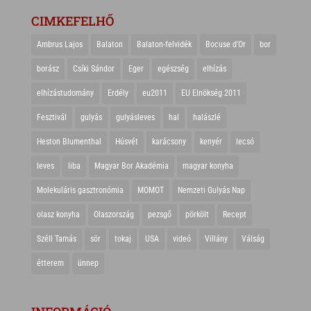
CIMKEFELHŐ
Ambrus Lajos
Balaton
Balaton-felvidék
Bocuse d'Or
bor
borász
Csíki Sándor
Eger
egészség
elhízás
elhízástudomány
Erdély
eu2011
EU Elnökség 2011
Fesztivál
gulyás
gulyásleves
hal
halászlé
Heston Blumenthal
Húsvét
karácsony
kenyér
lecsó
leves
liba
Magyar Bor Akadémia
magyar konyha
Molekuláris gasztronómia
MOMOT
Nemzeti Gulyás Nap
olasz konyha
Olaszország
pezsgő
pörkölt
Recept
Széll Tamás
sör
tokaj
USA
videó
Villány
Válság
étterem
ünnep