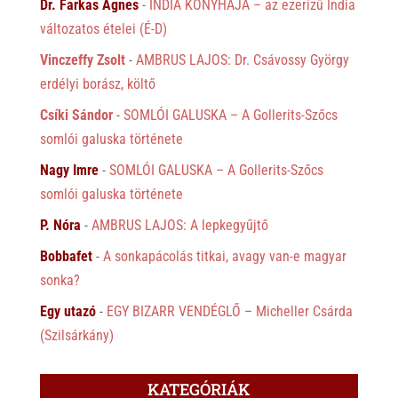
Dr. Farkas Ágnes
-
INDIA KONYHÁJA – az ezerízű India
változatos ételei (É-D)
Vinczeffy Zsolt
-
AMBRUS LAJOS: Dr. Csávossy György
erdélyi borász, költő
Csíki Sándor
-
SOMLÓI GALUSKA – A Gollerits-Szőcs
somlói galuska története
Nagy Imre
-
SOMLÓI GALUSKA – A Gollerits-Szőcs
somlói galuska története
P. Nóra
-
AMBRUS LAJOS: A lepkegyűjtő
Bobbafet
-
A sonkapácolás titkai, avagy van-e magyar
sonka?
Egy utazó
-
EGY BIZARR VENDÉGLŐ – Micheller Csárda
(Szilsárkány)
KATEGÓRIÁK