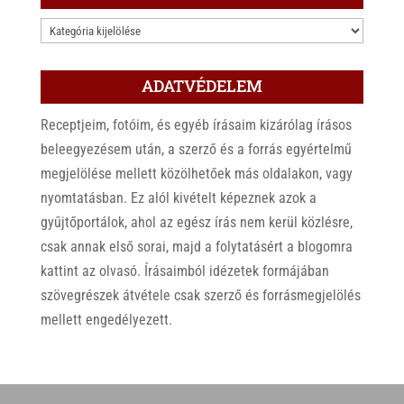
KATEGÓRIÁK
ADATVÉDELEM
Receptjeim, fotóim, és egyéb írásaim kizárólag írásos
beleegyezésem után, a szerző és a forrás egyértelmű
megjelölése mellett közölhetőek más oldalakon, vagy
nyomtatásban. Ez alól kivételt képeznek azok a
gyűjtőportálok, ahol az egész írás nem kerül közlésre,
csak annak első sorai, majd a folytatásért a blogomra
kattint az olvasó. Írásaimból idézetek formájában
szövegrészek átvétele csak szerző és forrásmegjelölés
mellett engedélyezett.