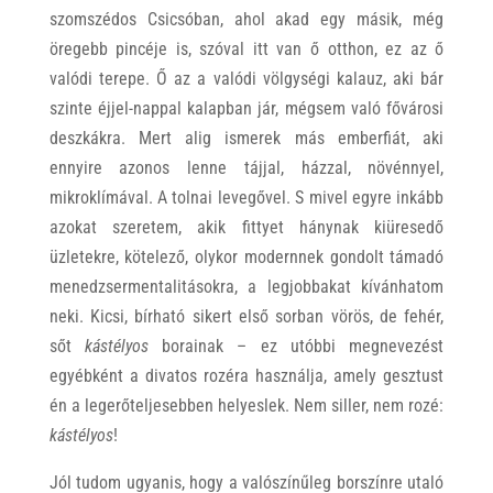
szomszédos Csicsóban, ahol akad egy másik, még
öregebb pincéje is, szóval itt van ő otthon, ez az ő
valódi terepe. Ő az a valódi völgységi kalauz, aki bár
szinte éjjel-nappal kalapban jár, mégsem való fővárosi
deszkákra. Mert alig ismerek más emberfiát, aki
ennyire azonos lenne tájjal, házzal, növénnyel,
mikroklímával. A tolnai levegővel. S mivel egyre inkább
azokat szeretem, akik fittyet hánynak kiüresedő
üzletekre, kötelező, olykor modernnek gondolt támadó
menedzsermentalitásokra, a legjobbakat kívánhatom
neki. Kicsi, bírható sikert első sorban vörös, de fehér,
sőt
kástélyos
borainak – ez utóbbi megnevezést
egyébként a divatos rozéra használja, amely gesztust
én a legerőteljesebben helyeslek. Nem siller, nem rozé:
kástélyos
!
Jól tudom ugyanis, hogy a valószínűleg borszínre utaló