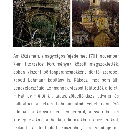
Ám közismert, a nagyságos fejedelmet 1701. november
7-én titokzatos körülmények között megszöktették,
ebben viszont börtönparancsnokként döntő szerepet
kapott Lehmann kapitány is. Rákóczi meg sem állt
Lengyelországig, Lehmannak viszont leüttették a fejét.
– Hát így – ültünk a tágas, zöldellő dúzsi udvaron és
hallgattuk a lelkes Lehmann-utód véget nem érő
adomáit a környék régi embereiről, a sváb be- és
kitelepítésekről, a hajdani, környékbeli vincellérekről,
akiknek a legtöbbet köszönhet, és vendégeiről: