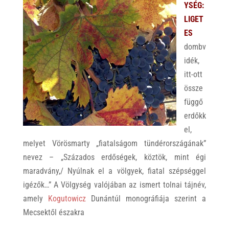
YSÉG:
LIGET
ES
dombv
idék,
itt-ott
össze
függő
erdőkk
el,
melyet Vörösmarty „fiatalságom tündérországának”
nevez – „Százados erdőségek, köztök, mint égi
maradvány,/ Nyúlnak el a völgyek, fiatal szépséggel
igézők…” A Völgység valójában az ismert tolnai tájnév,
amely
Kogutowicz
Dunántúl monográfiája szerint a
Mecsektől északra