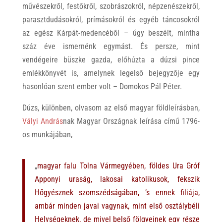
művészekről, festőkről, szobrászokról, népzenészekről,
parasztdudásokról, prímásokról és egyéb táncosokról
az egész Kárpát-medencéből – úgy beszélt, mintha
száz éve ismernénk egymást. És persze, mint
vendégeire büszke gazda, előhúzta a dúzsi pince
emlékkönyvét is, amelynek legelső bejegyzője egy
hasonlóan szent ember volt – Domokos Pál Péter.
Dúzs, különben, olvasom az első magyar földleírásban,
Vályi András
nak Magyar Országnak leírása című 1796-
os munkájában,
„
magyar falu Tolna Vármegyében, földes Ura Gróf
Apponyi uraság, lakosai katolikusok, fekszik
Hőgyésznek szomszédságában, ’s ennek filiája,
ambár minden javai vagynak, mint első osztálybéli
Helységeknek, de mivel belső fölgyeinek egy része