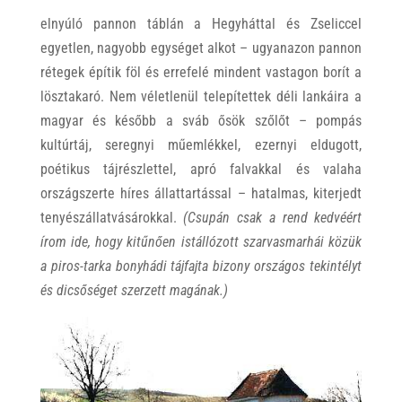
elnyúló pannon táblán a Hegyháttal és Zseliccel
egyetlen, nagyobb egységet alkot – ugyanazon pannon
rétegek építik föl és errefelé mindent vastagon borít a
lösztakaró. Nem véletlenül telepítettek déli lankáira a
magyar és később a sváb ősök szőlőt – pompás
kultúrtáj, seregnyi műemlékkel, ezernyi eldugott,
poétikus tájrészlettel, apró falvakkal és valaha
országszerte híres állattartással – hatalmas, kiterjedt
tenyészállatvásárokkal.
(Csupán csak a rend kedvéért
írom ide, hogy kitűnően istállózott szarvasmarhái közük
a piros-tarka bonyhádi tájfajta bizony országos tekintélyt
és dicsőséget szerzett magának.)