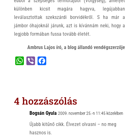
ebből a szépséges termőtájból (Völgység), amelyet
különben kicsit magára hagyva, legújabban
leválasztottak szekszárdi borvidékről. S ha már a
jámbor óhajoknál járunk, azt is kívánnám neki, hogy a
legjobb formában fussa tovább életét.
Ambrus Lajos író, a blog állandó vendégszerzője
W
V
F
h
i
a
a
b
c
t
e
e
s
r
b
4 hozzászólás
A
o
p
o
Bogsán Gyula
2009. november 25.-n 11:45 közelében
p
k
Újabb kitűnő cikk. Élvezet olvasni – no meg
hasznos is.