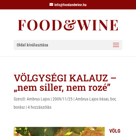
info@foodandwine.hu
Oldal kiválasztása
VÖLGYSÉGI KALAUZ –
„nem siller, nem rozé”
Szerző:
Ambrus Lajos
|
2009/11/25
|
Ambrus Lajos írásai
,
bor
,
borász
|
4 hozzászólás
VÖLG