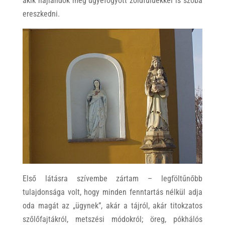
akik hajlandók még ügyefogyott zöldfülűekkel is szóba
ereszkedni.
Első látásra szívembe zártam – legföltűnőbb
tulajdonsága volt, hogy minden fenntartás nélkül adja
oda magát az „ügynek”, akár a tájról, akár titokzatos
szőlőfajtákról, metszési módokról; öreg, pókhálós