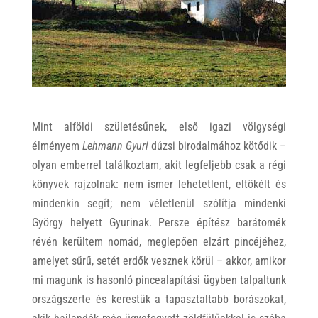
Mint alföldi születésűnek, első igazi völgységi
élményem
Lehmann Gyuri
dúzsi birodalmához kötődik –
olyan emberrel találkoztam, akit legfeljebb csak a régi
könyvek rajzolnak: nem ismer lehetetlent, eltökélt és
mindenkin segít; nem véletlenül szólítja mindenki
György helyett Gyurinak. Persze építész barátomék
révén kerültem nomád, meglepően elzárt pincéjéhez,
amelyet sűrű, setét erdők vesznek körül – akkor, amikor
mi magunk is hasonló pincealapítási ügyben talpaltunk
országszerte és kerestük a tapasztaltabb borászokat,