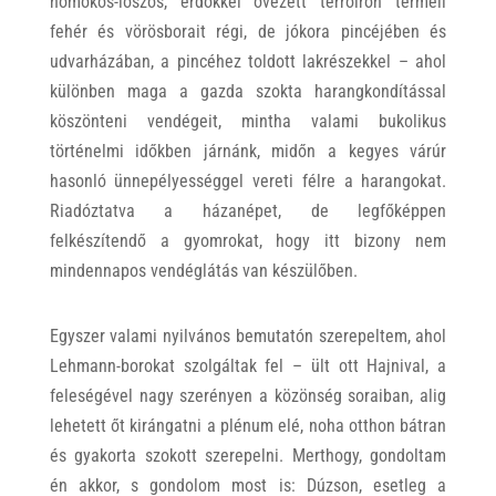
homokos-löszös, erdőkkel övezett terroiron termeli
fehér és vörösborait régi, de jókora pincéjében és
udvarházában, a pincéhez toldott lakrészekkel – ahol
különben maga a gazda szokta harangkondítással
köszönteni vendégeit, mintha valami bukolikus
történelmi időkben járnánk, midőn a kegyes várúr
hasonló ünnepélyességgel vereti félre a harangokat.
Riadóztatva a házanépet, de legfőképpen
felkészítendő a gyomrokat, hogy itt bizony nem
mindennapos vendéglátás van készülőben.
Egyszer valami nyilvános bemutatón szerepeltem, ahol
Lehmann-borokat szolgáltak fel – ült ott Hajnival, a
feleségével nagy szerényen a közönség soraiban, alig
lehetett őt kirángatni a plénum elé, noha otthon bátran
és gyakorta szokott szerepelni. Merthogy, gondoltam
én akkor, s gondolom most is: Dúzson, esetleg a