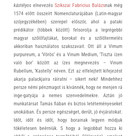
kástélyos
elnevezés
Szikszai Fabricius Balázs
nak még
1574 előtt összeírt Nomenclaturájában (Latin-magyar
szójegyzékében) szerepel először, ahol a pataki
prédikátor (többek között) felsorolja a legrégebbi
magyar szőlőfajtákat, borokat és a szőlőtermelés
akkoriban használatos szakszavait. Ott áll a Vimum
purpureum, a ’Vörös’ és a Vinum Medium, ’Tiszta ízen
való bor’ között az ízes megnevezés – Vinum
Rubellum, ’Kastelly’ néven. Ezt az elfelejtett kifejezést
akarja palackjaira ráíratni – sikert neki! Mindehhez
persze némi pénzmagot is kívánnék, hogy ne menjen rá
inge-gatyája a nemes szenvedelmekre. Aztán jó
munkatársat Tamás fiában és biztos letéteményeseket
unokáiban. És persze egészséget, derűt, jó évjáratokat.
Időt, időt és időt, hogy borainak legyen módjuk
tökéletesen beérniük. S hogy a legjobbat hozza ki