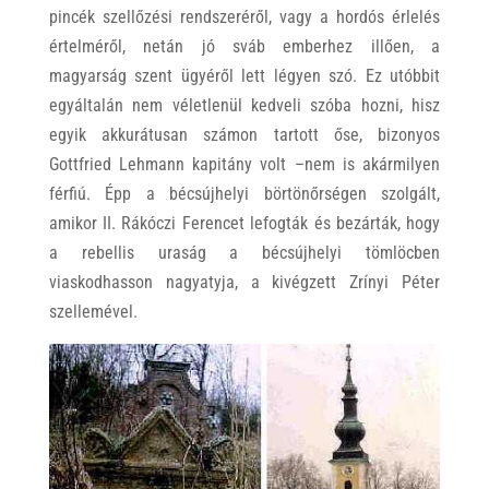
pincék szellőzési rendszeréről, vagy a hordós érlelés
értelméről, netán jó sváb emberhez illően, a
magyarság szent ügyéről lett légyen szó. Ez utóbbit
egyáltalán nem véletlenül kedveli szóba hozni, hisz
egyik akkurátusan számon tartott őse, bizonyos
Gottfried Lehmann kapitány volt –nem is akármilyen
férfiú. Épp a bécsújhelyi börtönőrségen szolgált,
amikor II. Rákóczi Ferencet lefogták és bezárták, hogy
a rebellis uraság a bécsújhelyi tömlöcben
viaskodhasson nagyatyja, a kivégzett Zrínyi Péter
szellemével.