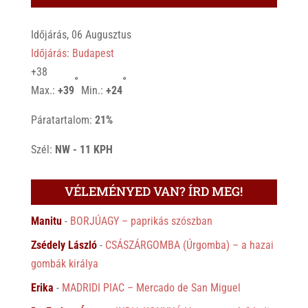
Időjárás, 06 Augusztus
Időjárás: Budapest
+
38
°
°
Max.:
+
39
Min.:
+
24
Páratartalom:
21%
Szél:
NW - 11 KPH
VÉLEMÉNYED VAN? ÍRD MEG!
Manitu
-
BORJÚAGY – paprikás szószban
Zsédely László
-
CSÁSZÁRGOMBA (Úrgomba) – a hazai
gombák királya
Erika
-
MADRIDI PIAC – Mercado de San Miguel