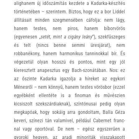
alighanem új időszámítás kezdete a Kadarka-készítés
történetében – szerintem. Biztos, hogy ez a bor Liddel
állításait minden szegmensében cáfolja: nem lágy,
hanem testes, nem piros, hanem bíborvörös
(egyenesen „
setét, mint a cigány leány
”), szekfűszeges
és telt (nincs benne semmi üresjárat), nem
robbanékony, hanem harmonikus tanninokkal bír. És
végezetül olyan hosszú és pontos, mint egy jól
kieresztett anapesztus egy Bach-szonátában. Nos: ez
az őszinte Kadarka igazolja a híreket az egykori
Ménesről – nem könnyű, hanem testes vörösbor (ezzel
egyébként ellentéte is a finoman és művészien
kicsiszolt szekszárdiaknak), színtónusai pedig olyan
megkapóak, hogy sokáig arra gondoltam, Balla Géza
keveri, színezi tán valamivel, például Cabernet franc-
nal vagy oportóval. De nem – egész egyszerűen a
gyoroki hegyen, az aradi minoriták visszakapott