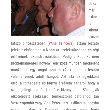
Géza
már
akkor
is
kibont
akozni
látszó pincészetében (
Wine Princess
) láttam biztató
jeleket: elsősorban a Kadarka szelektálásában és régi
értékeinek rekonstrukciójában. Pedig a Kadarka nem
problémamentes növény: egy közelmúltban megjelent
munkában egy angol szakíró (Alex Liddell) lesújtó
véleményének adott hangot. Azt írta az egyébként
erről a rothadásra és fagyra érzékeny fajtáról, hogy a
színe jellegtelen és termése bizonytalan. Sőt, egyik
elkötelezett szekszárdi termesztőjét cáfolandó, tán
Vesztergombit vagy Vida Pétert, azt is állította, hogyha
valami, akkor a Kadarka biztosan nem fogja