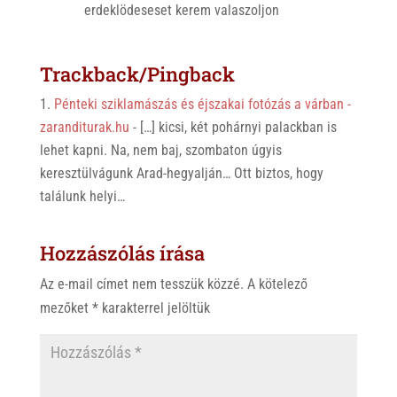
erdeklödeseset kerem valaszoljon
Trackback/Pingback
Pénteki sziklamászás és éjszakai fotózás a várban -
zaranditurak.hu
- […] kicsi, két pohárnyi palackban is
lehet kapni. Na, nem baj, szombaton úgyis
keresztülvágunk Arad-hegyalján… Ott biztos, hogy
találunk helyi…
Hozzászólás írása
Az e-mail címet nem tesszük közzé.
A kötelező
mezőket
*
karakterrel jelöltük