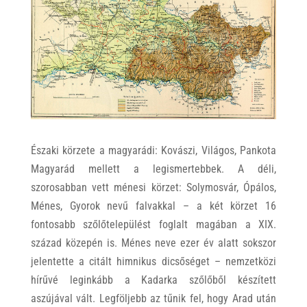
Északi körzete a magyarádi: Kovászi, Világos, Pankota
Magyarád mellett a legismertebbek. A déli,
szorosabban vett ménesi körzet: Solymosvár, Ópálos,
Ménes, Gyorok nevű falvakkal – a két körzet 16
fontosabb szőlőtelepülést foglalt magában a XIX.
század közepén is. Ménes neve ezer év alatt sokszor
jelentette a citált himnikus dicsőséget – nemzetközi
hírűvé leginkább a Kadarka szőlőből készített
aszújával vált. Legföljebb az tűnik fel, hogy Arad után