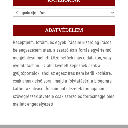
KATEGÓRIÁK
ADATVÉDELEM
Receptjeim, fotóim, és egyéb írásaim kizárólag írásos
beleegyezésem után, a szerző és a forrás egyértelmű
megjelölése mellett közölhetőek más oldalakon, vagy
nyomtatásban. Ez alól kivételt képeznek azok a
gyűjtőportálok, ahol az egész írás nem kerül közlésre,
csak annak első sorai, majd a folytatásért a blogomra
kattint az olvasó. Írásaimból idézetek formájában
szövegrészek átvétele csak szerző és forrásmegjelölés
mellett engedélyezett.