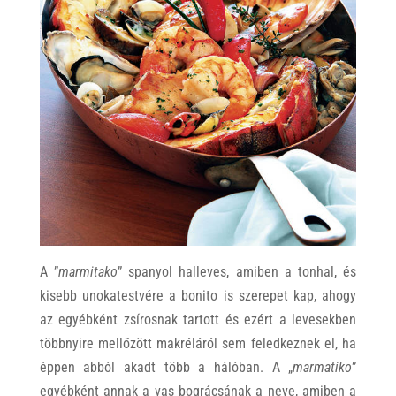
A ”
marmitako
” spanyol halleves, amiben a tonhal, és
kisebb unokatestvére a bonito is szerepet kap, ahogy
az egyébként zsírosnak tartott és ezért a levesekben
többnyire mellőzött makréláról sem feledkeznek el, ha
éppen abból akadt több a hálóban. A „
marmatiko
”
egyébként annak a vas bográcsának a neve, amiben a