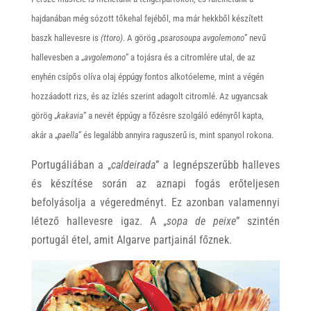
hajdanában még sózott tőkehal fejéből, ma már hekkből készített
baszk hallevesre is
(ttoro)
. A görög „p
sarosoupa avgolemono
” nevű
hallevesben a „
avgolemono
” a tojásra és a citromlére utal, de az
enyhén csípős olíva olaj éppúgy fontos alkotóeleme, mint a végén
hozzáadott rizs, és az ízlés szerint adagolt citromlé. Az ugyancsak
görög „
kakavia
” a nevét éppúgy a főzésre szolgáló edényről kapta,
akár a „
paella
” és legalább annyira raguszerű is, mint spanyol rokona.
Portugáliában a „
caldeirada
” a legnépszerűbb halleves
és készítése során az aznapi fogás erőteljesen
befolyásolja a végeredményt. Ez azonban valamennyi
létező hallevesre igaz. A „
sopa de peixe
” szintén
portugál étel, amit Algarve partjainál főznek.