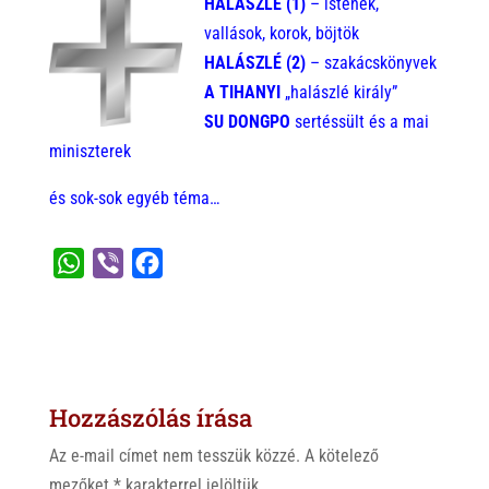
H
ALÁSZLÉ (1)
– istenek,
vallások, korok, böjtök
HALÁSZLÉ (2)
– szakácskönyvek
A TIHANYI
„halászlé király”
SU DONGPO
sertéssült és a mai
miniszterek
és sok-sok egyéb téma…
W
V
F
h
i
a
a
b
c
t
e
e
s
r
b
Hozzászólás írása
A
o
p
o
Az e-mail címet nem tesszük közzé.
A kötelező
p
k
mezőket
*
karakterrel jelöltük