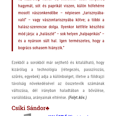
hagymát, sót és paprikát viszen, külön hófehérre
mosott vászonkendőbe – népiesen „tarisznyába-
való” – vagy vászontarisznyába kötve; a többi a
halász-szerencse dolga. Ilyenkor kétféle készítési
mód járja: a „halászlé” – sok helyen „halpaprikás” –
és a nyárson sült hal. Igen természetes, hogy a
bogrács sohasem hiányzik.”
Ezekből a sorokból már sejthető és kitalálható, hogy
kizárólag a technológia (rétegezés, passzírozás,
szűrés, egyebek) adja a különbséget, illetve a földrajzi
távolság növekedésével az összetevők számának
változása, dél irányban haladtában a bővülése,
variálódása, arányainak eltérése.
(Folyt.köv.)
Csíki Sándor♣