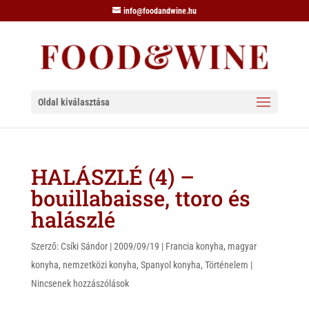
info@foodandwine.hu
Oldal kiválasztása
HALÁSZLÉ (4) –
bouillabaisse, ttoro és
halászlé
Szerző:
Csíki Sándor
|
2009/09/19
|
Francia konyha
,
magyar
konyha
,
nemzetközi konyha
,
Spanyol konyha
,
Történelem
|
Nincsenek hozzászólások