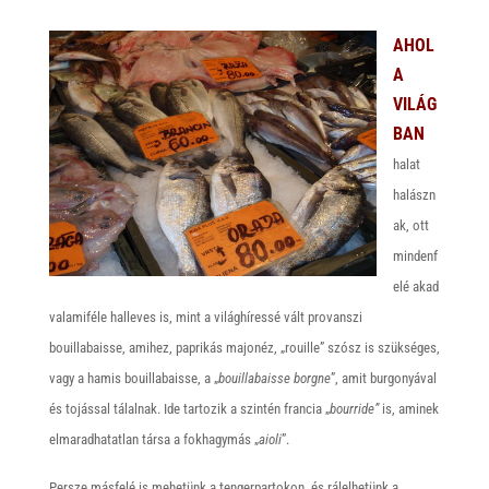
AHOL
A
VILÁG
BAN
halat
halászn
ak, ott
mindenf
elé akad
valamiféle halleves is, mint a világhíressé vált provanszi
bouillabaisse, amihez, paprikás majonéz, „rouille” szósz is szükséges,
vagy a hamis bouillabaisse, a „
bouillabaisse borgne
”, amit burgonyával
és tojással tálalnak. Ide tartozik a szintén francia „
bourride”
is, aminek
elmaradhatatlan társa a fokhagymás „
aioli
”.
Persze másfelé is mehetünk a tengerpartokon, és rálelhetünk a