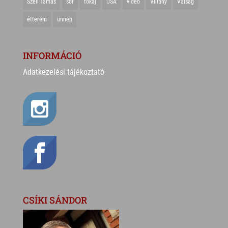
Széll Tamás
sör
tokaj
USA
videó
Villány
Válság
étterem
ünnep
INFORMÁCIÓ
Adatkezelési tájékoztató
CSÍKI SÁNDOR