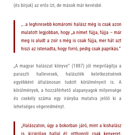
(és bírjuk) az erős ízt, de mások már kevésbé.
„…
a leghiresebb komáromi halász még is csak azon
mulatott legjobban, hogy „a nímet fújja, fújja – már
meg is aludt a zsír s még is csak fújja, mer hát azt
hiszi az istenadta, hogy forró, pedig csak paprikás.”
„A magyar halászat könyve” (1887) jól megvilágítja a
paraszti hallevesek, halászlék keletkezésének
egyébként általánosan tudott körülményeit is. A
körülmények, a hozzáférhető alapanyagok milyensége
és csekély száma egy irányba mutatva jelöli ki a
lehetséges végeredményt.
„Halászaton, úgy a bokorban járó, mint a kishalász
is, kizárólag hallal él; otthonról csak kenyeret,