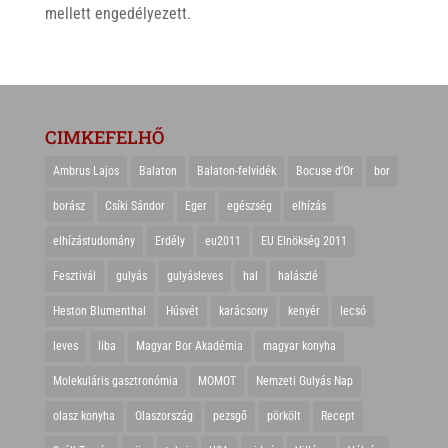
mellett engedélyezett.
CIMKEFELHŐ
Ambrus Lajos
Balaton
Balaton-felvidék
Bocuse d'Or
bor
borász
Csíki Sándor
Eger
egészség
elhízás
elhízástudomány
Erdély
eu2011
EU Elnökség 2011
Fesztivál
gulyás
gulyásleves
hal
halászlé
Heston Blumenthal
Húsvét
karácsony
kenyér
lecsó
leves
liba
Magyar Bor Akadémia
magyar konyha
Molekuláris gasztronómia
MOMOT
Nemzeti Gulyás Nap
olasz konyha
Olaszország
pezsgő
pörkölt
Recept