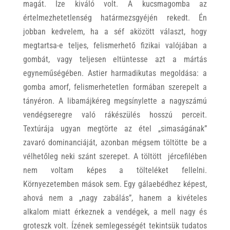
magát. Íze kiváló volt. A kucsmagomba az
értelmezhetetlenség határmezsgyéjén rekedt. Én
jobban kedvelem, ha a séf aközött választ, hogy
megtartsa-e teljes, felismerhető fizikai valójában a
gombát, vagy teljesen eltüntesse azt a mártás
egyneműségében. Astier harmadikutas megoldása: a
gomba amorf, felismerhetetlen formában szerepelt a
tányéron. A libamájkéreg megsínylette a nagyszámú
vendégseregre való rákészülés hosszú perceit.
Textúrája ugyan megtörte az étel „simaságának”
zavaró dominanciáját, azonban mégsem töltötte be a
vélhetőleg neki szánt szerepet. A töltött jércefilében
nem voltam képes a tölteléket fellelni.
Környezetemben mások sem. Egy gálaebédhez képest,
ahová nem a „nagy zabálás”, hanem a kivételes
alkalom miatt érkeznek a vendégek, a mell nagy és
groteszk volt. Ízének semlegességét tekintsük tudatos