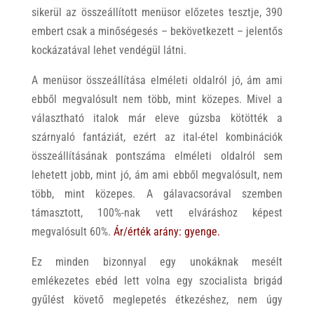
sikerül az összeállított menüsor előzetes tesztje, 390
embert csak a minőségesés – bekövetkezett – jelentős
kockázatával lehet vendégül látni.
A menüsor összeállítása elméleti oldalról jó, ám ami
ebből megvalósult nem több, mint közepes. Mivel a
választható italok már eleve gúzsba kötötték a
szárnyaló fantáziát, ezért az ital-étel kombinációk
összeállításának pontszáma elméleti oldalról sem
lehetett jobb, mint jó, ám ami ebből megvalósult, nem
több, mint közepes. A gálavacsorával szemben
támasztott, 100%-nak vett elváráshoz képest
megvalósult 60%.
Ár/érték arány:
gyenge.
Ez minden bizonnyal egy unokáknak mesélt
emlékezetes ebéd lett volna egy szocialista brigád
gyűlést követő meglepetés étkezéshez, nem úgy