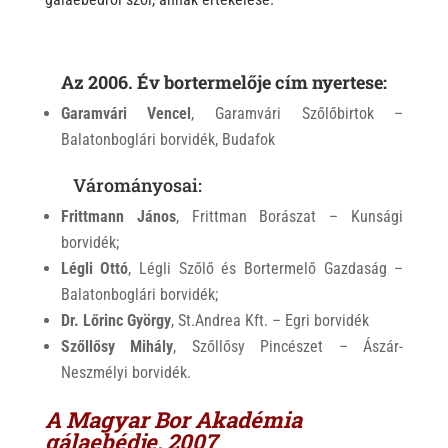
Az 2006. Év bortermelője cím nyertese:
Garamvári Vencel
, Garamvári Szőlőbirtok –
Balatonboglári borvidék, Budafok
Várományosai:
Frittmann János
, Frittman Borászat – Kunsági
borvidék;
Légli Ottó
, Légli Szőlő és Bortermelő Gazdaság –
Balatonboglári borvidék;
Dr. Lőrinc György
, St.Andrea Kft. – Egri borvidék
Szőllősy Mihály
, Szőllősy Pincészet – Ászár-
Neszmélyi borvidék.
A Magyar Bor Akadémia
gálaebédje, 2007