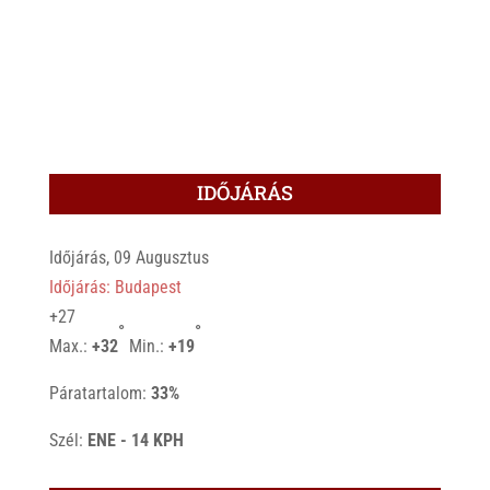
IDŐJÁRÁS
Időjárás, 09 Augusztus
Időjárás: Budapest
+
27
°
°
Max.:
+
32
Min.:
+
19
Páratartalom:
33%
Szél:
ENE - 14 KPH