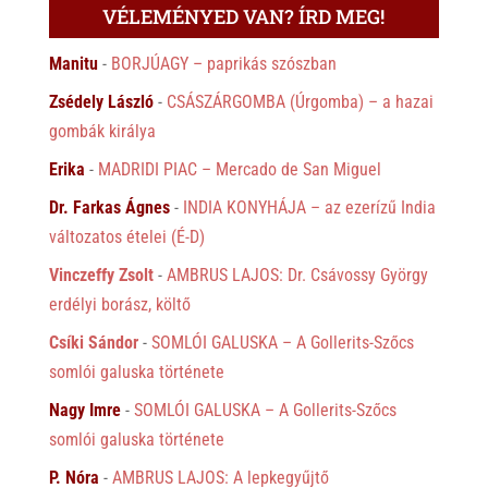
VÉLEMÉNYED VAN? ÍRD MEG!
Manitu
-
BORJÚAGY – paprikás szószban
Zsédely László
-
CSÁSZÁRGOMBA (Úrgomba) – a hazai
gombák királya
Erika
-
MADRIDI PIAC – Mercado de San Miguel
Dr. Farkas Ágnes
-
INDIA KONYHÁJA – az ezerízű India
változatos ételei (É-D)
Vinczeffy Zsolt
-
AMBRUS LAJOS: Dr. Csávossy György
erdélyi borász, költő
Csíki Sándor
-
SOMLÓI GALUSKA – A Gollerits-Szőcs
somlói galuska története
Nagy Imre
-
SOMLÓI GALUSKA – A Gollerits-Szőcs
somlói galuska története
P. Nóra
-
AMBRUS LAJOS: A lepkegyűjtő