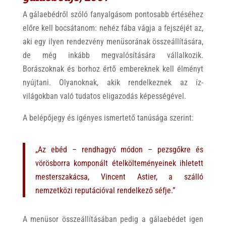
A gálaebédről szóló fanyalgásom pontosabb értéséhez
előre kell bocsátanom: nehéz fába vágja a fejszéjét az,
aki egy ilyen rendezvény menüsorának összeállítására,
de még inkább megvalósítására vállalkozik.
Borászoknak és borhoz értő embereknek kell élményt
nyújtani. Olyanoknak, akik rendelkeznek az íz-
világokban való tudatos eligazodás képességével.
A belépőjegy és igényes ismertető tanúsága szerint:
„Az ebéd – rendhagyó módon – pezsgőkre és
vörösborra komponált ételkölteményeinek ihletett
mesterszakácsa,
Vincent Astier
, a szálló
nemzetközi reputációval rendelkező séfje.”
A menüsor összeállításában pedig a gálaebédet igen