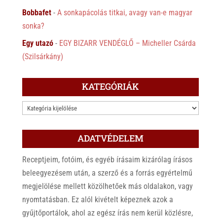
Bobbafet
-
A sonkapácolás titkai, avagy van-e magyar
sonka?
Egy utazó
-
EGY BIZARR VENDÉGLŐ – Micheller Csárda
(Szilsárkány)
KATEGÓRIÁK
KATEGÓRIÁK
ADATVÉDELEM
Receptjeim, fotóim, és egyéb írásaim kizárólag írásos
beleegyezésem után, a szerző és a forrás egyértelmű
megjelölése mellett közölhetőek más oldalakon, vagy
nyomtatásban. Ez alól kivételt képeznek azok a
gyűjtőportálok, ahol az egész írás nem kerül közlésre,