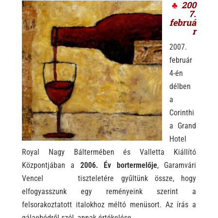
♣
200
7.
februá
r
2007.
február
4-én
délben
a
Corinthi
a Grand
Hotel
Royal Nagy Báltermében és Valletta Kiállító
Központjában a
2006. Év bortermelője
, Garamvári
Vencel tiszteletére gyűltünk össze, hogy
elfogyasszunk egy reményeink szerint a
felsorakoztatott italokhoz méltó menüsort. Az írás a
gálaebédről szól, annak értékelése.