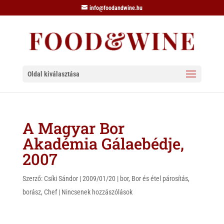
info@foodandwine.hu
Oldal kiválasztása
A Magyar Bor
Akadémia Gálaebédje,
2007
Szerző:
Csíki Sándor
|
2009/01/20
|
bor
,
Bor és étel párosítás
,
borász
,
Chef
|
Nincsenek hozzászólások