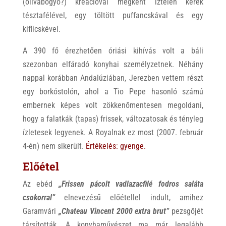
(olivabogyó?) kreációval megkent íztelen kerek
tésztafélével, egy töltött puffancskával és egy
kiflicskével.
A 390 fő érezhetően óriási kihívás volt a báli
szezonban elfáradó konyhai személyzetnek. Néhány
nappal korábban Andalúziában, Jerezben vettem részt
egy borkóstolón, ahol a Tio Pepe hasonló számú
embernek képes volt zökkenőmentesen megoldani,
hogy a falatkák (tapas) frissek, változatosak és tényleg
ízletesek legyenek. A Royalnak ez most (2007. február
4-én) nem sikerült.
Értékelés:
gyenge.
Előétel
Az ebéd
„Frissen pácolt vadlazacfilé fodros saláta
csokorral”
elnevezésű előétellel indult, amihez
Garamvári
„Chateau Vincent 2000 extra brut”
pezsgőjét
társították. A konyhaművészet ma már legalább