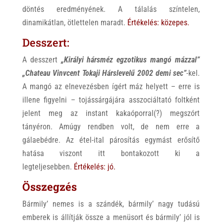
döntés eredményének. A tálalás színtelen,
dinamikátlan, ötlettelen maradt.
Értékelés:
közepes.
Desszert:
A desszert
„Királyi hársméz egzotikus mangó mázzal”
„Chateau Vinvcent Tokaji Hárslevelű 2002 demi sec”
-kel.
A mangó az elnevezésben ígért máz helyett – erre is
illene figyelni – tojássárgájára asszociáltató foltként
jelent meg az instant kakaóporral(?) megszórt
tányéron. Amúgy rendben volt, de nem erre a
gálaebédre. Az étel-ital párosítás egymást erősítő
hatása viszont itt bontakozott ki a
legteljesebben
.
Értékelés:
jó.
Összegzés
Bármily’ nemes is a szándék, bármily’ nagy tudású
emberek is állítják össze a menüsort és bármily’ jól is