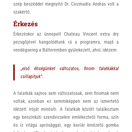
szép beszéddel megnyitó Dr. Csizmadia András volt a
szakértő.
Érkezés
Érkezéskor az ünnepelt Chateau Vincent extra dry
pezsgőjével hangolódtunk rá a programra, majd a
vendégsereg a Bálteremben gyülekezett, ahol, idézem:
„első éhségünket változatos, finom
falatkákkal
csillapítjuk”.
A falatkák sajnos sem változatosak, sem finomak nem
voltak, azonban ez semmiképpen nem az ismertető
idézett íróját minősíti. A falatkák között találkoztam
egy benzinkúti szendvicsekre emlékeztető forma, szín
és íz világú aprósággal, egy kaviár kinézetű gomba