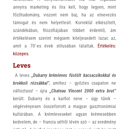
annyira marketing és líra kell, hogy legyen, mint
főzőtudomány, viszont nem baj, ha az elnevezés
támogat és nem helyettesít. Korrektül elkészített,
szándékában, filozófiájában többet érdemlő, ám
értékelésem szerint mégsem kiteljesedett lazac az,
amit a 70’-es évek stílusában tálaltak.
Értékelés:
közepes.
Leves
A leves
„Dubarry krémleves füstölt kacsacsíkokkal és
brokkoli rózsákkal”
, amihez – győztes csapaton ne
változtass! – újra
„Chateau Vincent 2000 extra brut”
került. Dubarry és a karfiol neve – úgy tűnik –
végérvényesen összeforrott a magyar gasztronómiai
kultúrában. A krémleveseket ugyan krémesebben
kedvelem, de – francia séfről lévén szó – az eredmény