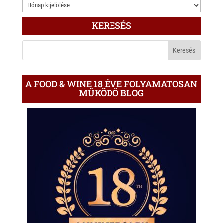
3.000
ÍRÁS
KERESÉS
A
BLOGON
A FOOD & WINE 18 ÉVE FOLYAMATOSAN
MŰKÖDŐ BLOG