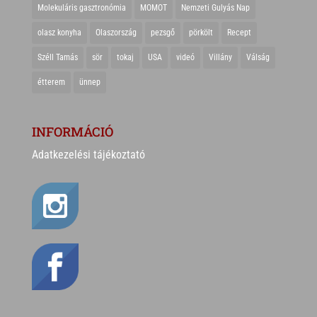
Molekuláris gasztronómia
MOMOT
Nemzeti Gulyás Nap
olasz konyha
Olaszország
pezsgő
pörkölt
Recept
Széll Tamás
sör
tokaj
USA
videó
Villány
Válság
étterem
ünnep
INFORMÁCIÓ
Adatkezelési tájékoztató