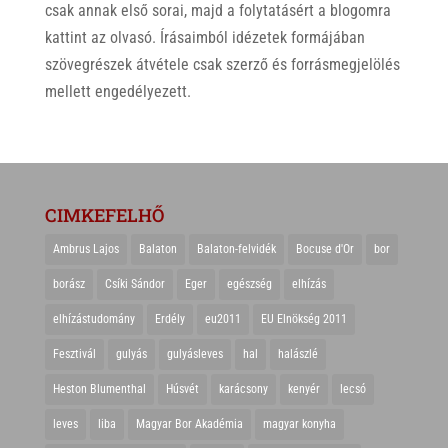
csak annak első sorai, majd a folytatásért a blogomra
kattint az olvasó. Írásaimból idézetek formájában
szövegrészek átvétele csak szerző és forrásmegjelölés
mellett engedélyezett.
CIMKEFELHŐ
Ambrus Lajos
Balaton
Balaton-felvidék
Bocuse d'Or
bor
borász
Csíki Sándor
Eger
egészség
elhízás
elhízástudomány
Erdély
eu2011
EU Elnökség 2011
Fesztivál
gulyás
gulyásleves
hal
halászlé
Heston Blumenthal
Húsvét
karácsony
kenyér
lecsó
leves
liba
Magyar Bor Akadémia
magyar konyha