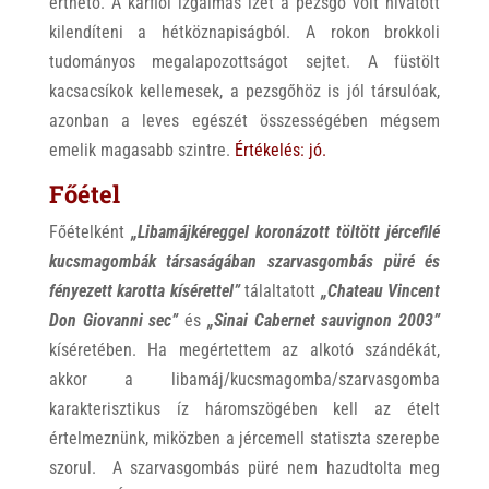
érthető. A karfiol izgalmas ízét a pezsgő volt hivatott
kilendíteni a hétköznapiságból. A rokon brokkoli
tudományos megalapozottságot sejtet. A füstölt
kacsacsíkok kellemesek, a pezsgőhöz is jól társulóak,
azonban a leves egészét összességében mégsem
emelik magasabb szint
re.
Értékelés:
jó.
Főétel
Főételként
„Libamájkéreggel koronázott töltött jércefilé
kucsmagombák társaságában szarvasgombás püré és
fényezett karotta kísérettel”
tálaltatott
„Chateau Vincent
Don Giovanni sec”
és
„Sinai Cabernet sauvignon 2003”
kíséretében. Ha megértettem az alkotó szándékát,
akkor a libamáj/kucsmagomba/szarvasgomba
karakterisztikus íz háromszögében kell az ételt
értelmeznünk, miközben a jércemell statiszta szerepbe
szorul. A szarvasgombás püré nem hazudtolta meg