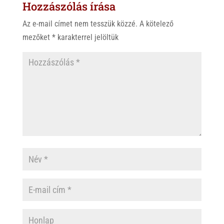
Hozzászólás írása
A
o
p
o
Az e-mail címet nem tesszük közzé.
A kötelező
p
k
mezőket
*
karakterrel jelöltük