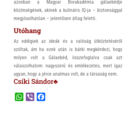
azonban a Magyar Borakadémia gálaebédje
közönségének, akinek a kulináris IQ-ja – biztonsággal
megjósolhatóan – jelentősen átlag feletti.
Utóhang
Az eddigiek az ideák és a valóság ütköztetéséről
szóltak, ám ha ezek után is bárki megkérdezi, hogy
milyen volt a Gálaebéd, összefoglalva csak azt
válaszolhatom: nagyszerű és emlékezetes, mert igaz
ugyan, hogy a jérce unalmas volt, de a társaság nem.
Csíki Sándor♣
W
V
F
h
i
a
a
b
c
t
e
e
s
r
b