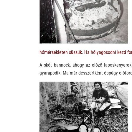
hőmérsékleten süssük. Ha hólyagosodni kezd for
A skót bannock, ahogy az előző laposkenyerek
gyarapodik. Ma már desszertként éppúgy előfordu