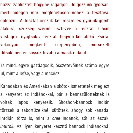
hozzá zablisztet, hogy ne ragadjon. Dolgozzunk gyorsan,
mert hidegen már meglehetősen nehéz a tésztával
dolgozni. A tésztát osszuk két részre és gyúrjuk gömb
alakúra, szükség szerint lisztezve a tésztát. 0,5cm
vastagra nyújtsuk a tésztát. Legyen kör alakú. Zsírral
vékonyan megkent serpenyőben, mérsékelt
dítsuk meg és süssük tovább a másik oldalát.
 is mind, egyre gazdagodik, összetevőinek száma egyre
l, mint a lefse, vagy a macesz.
Kanadában és Amerikában a skótok ismertették meg ezt
a kenyeret az indiánokkal, bár a bennszülötteknek is
voltak lapos kenyereik. Shoshon-bannock indián
törzsek a tábortüzeiknél sütöttek, ahogy sok kanadai
intdián törzs is, mint a
cree
indánok, sőt az északi
inuitok.
Az ilyen kenyeret készítő bannock indiánoknál