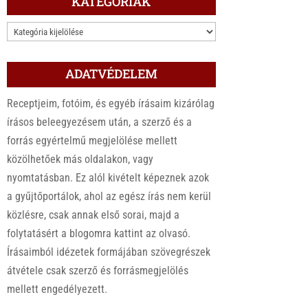
KATEGÓRIÁK
KATEGÓRIÁK
ADATVÉDELEM
Receptjeim, fotóim, és egyéb írásaim kizárólag
írásos beleegyezésem után, a szerző és a
forrás egyértelmű megjelölése mellett
közölhetőek más oldalakon, vagy
nyomtatásban. Ez alól kivételt képeznek azok
a gyűjtőportálok, ahol az egész írás nem kerül
közlésre, csak annak első sorai, majd a
folytatásért a blogomra kattint az olvasó.
Írásaimból idézetek formájában szövegrészek
átvétele csak szerző és forrásmegjelölés
mellett engedélyezett.