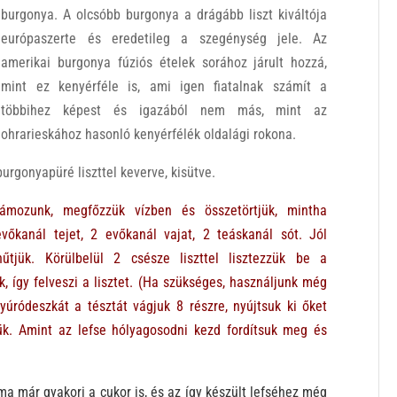
burgonya. A olcsóbb burgonya a drágább liszt kiváltója
európaszerte és eredetileg a szegénység jele. Az
amerikai burgonya fúziós ételek sorához járult hozzá,
mint ez kenyérféle is, ami igen fiatalnak számít a
többihez képest és igazából nem más, mint az
ohrarieskához hasonló kenyérfélék oldalági rokona.
burgonyapüré liszttel keverve, kisütve.
mozunk, megfőzzük vízben és összetörtjük, mintha
őkanál tejet, 2 evőkanál vajat, 2 teáskanál sót. Jól
űtjük. Körülbelül 2 csésze liszttel lisztezzük be a
, így felveszi a lisztet. (Ha szükséges, használjunk még
gyúródeszkát a tésztát vágjuk 8 részre, nyújtsuk ki őket
ük. Amint az lefse hólyagosodni kezd fordítsuk meg és
ma már gyakori a cukor is, és az így készült lefséhez még