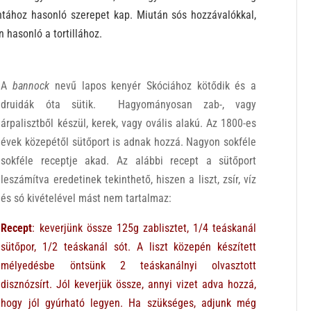
intához hasonló szerepet kap. Miután sós hozzávalókkal,
en hasonló a tortillához.
A
bannock
nevű lapos kenyér Skóciához kötődik és a
druidák óta sütik. Hagyományosan zab-, vagy
árpalisztből készül, kerek, vagy ovális alakú. Az 1800-es
évek közepétől sütőport is adnak hozzá. Nagyon sokféle
sokféle receptje akad. Az alábbi recept a sütőport
leszámítva eredetinek tekinthető, hiszen a liszt, zsír, víz
és só kivételével mást nem tartalmaz:
Recept
: keverjünk össze 125g zablisztet, 1/4 teáskanál
sütőpor, 1/2 teáskanál sót. A liszt közepén készített
mélyedésbe öntsünk 2 teáskanálnyi olvasztott
disznózsírt. Jól keverjük össze, annyi vizet adva hozzá,
hogy jól gyúrható legyen. Ha szükséges, adjunk még