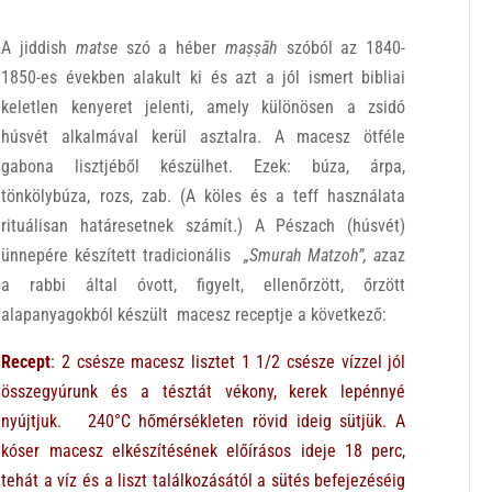
A jiddish
matse
szó
a héber
maṣṣāh
szóból az 1840-
1850-es években alakult ki és azt a jól ismert bibliai
keletlen kenyeret jelenti, amely különösen a zsidó
húsvét alkalmával kerül asztalra. A macesz ötféle
gabona lisztjéből készülhet. Ezek: búza, árpa,
tönkölybúza, rozs, zab. (A köles és a teff használata
rituálisan határesetnek számít.) A Pészach (húsvét)
ünnepére készített tradicionális
„Smurah Matzoh”, a
zaz
a rabbi által óvott, figyelt, ellenőrzött, őrzött
alapanyagokból készült macesz receptje a következő:
Recept
:
2 csésze macesz lisztet 1 1/2 csésze vízzel jól
összegyúrunk és a tésztát vékony, kerek lepénnyé
nyújtjuk. 240°C hőmérsékleten rövid ideig sütjük. A
kóser macesz elkészítésének előírásos ideje 18 perc,
tehát a víz és a liszt találkozásától a sütés befejezéséig