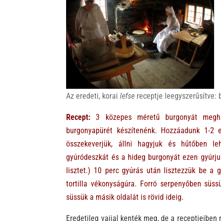
Az eredeti, korai
lefse
receptje leegyszerűsítve: 
Recept:
3 közepes méretű burgonyát meghá
burgonyapürét készítenénk. Hozzáadunk 1-2 ev
összekeverjük, állni hagyjuk és hűtőben leh
gyúródeszkát és a hideg burgonyát ezen gyúrjuk
lisztet.) 10 perc gyúrás után lisztezzük be a 
tortilla vékonyságúra. Forró serpenyőben süss
süssük a másik oldalát is rövid ideig.
Eredetileg vajjal kenték meg, de a receptjeiben 