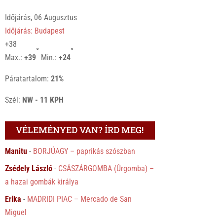
Időjárás, 06 Augusztus
Időjárás: Budapest
+
38
°
°
Max.:
+
39
Min.:
+
24
Páratartalom:
21%
Szél:
NW - 11 KPH
VÉLEMÉNYED VAN? ÍRD MEG!
Manitu
-
BORJÚAGY – paprikás szószban
Zsédely László
-
CSÁSZÁRGOMBA (Úrgomba) –
a hazai gombák királya
Erika
-
MADRIDI PIAC – Mercado de San
Miguel