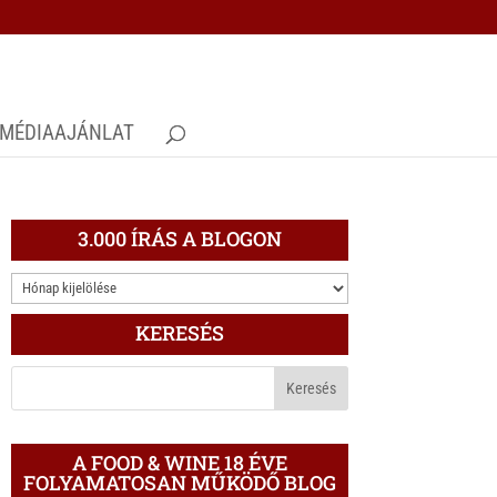
MÉDIAAJÁNLAT
3.000 ÍRÁS A BLOGON
3.000
ÍRÁS
KERESÉS
A
BLOGON
A FOOD & WINE 18 ÉVE
FOLYAMATOSAN MŰKÖDŐ BLOG