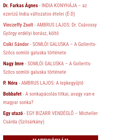
Dr. Farkas Ágnes
-
INDIA KONYHÁJA – az
ezerízű India változatos ételei (É-D)
Vinczeffy Zsolt
-
AMBRUS LAJOS: Dr. Csávossy
György erdélyi borász, költő
Csíki Sándor
-
SOMLÓI GALUSKA – A Gollerits-
Szőcs somlói galuska története
Nagy Imre
-
SOMLÓI GALUSKA – A Gollerits-
Szőcs somlói galuska története
P. Nóra
-
AMBRUS LAJOS: A lepkegyűjtő
Bobbafet
-
A sonkapácolás titkai, avagy van-e
magyar sonka?
Egy utazó
-
EGY BIZARR VENDÉGLŐ – Micheller
Csárda (Szilsárkány)