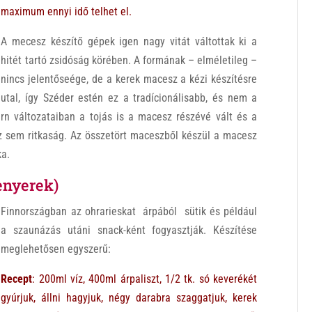
maximum ennyi idő telhet el.
A mecesz készítő gépek igen nagy vitát váltottak ki a
hitét tartó zsidóság körében. A formának – elméletileg –
nincs jelentőseége, de a kerek macesz a kézi készítésre
utal, így Széder estén ez a tradícionálisabb, és nem a
n változataiban a tojás is a macesz részévé vált és a
z sem ritkaság. Az összetört maceszből készül a macesz
ka.
enyerek)
Finnországban az ohrarieskat árpából sütik és például
a szaunázás utáni snack-ként fogyasztják. Készítése
meglehetősen egyszerű:
Recept
:
200ml víz, 400ml árpaliszt, 1/2 tk. só keverékét
gyúrjuk, állni hagyjuk, négy darabra szaggatjuk, kerek