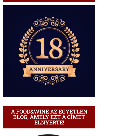
A FOOD&WINE AZ EGYETLEN
BLOG, AMELY EZT A CÍMET
ELNYERTE!