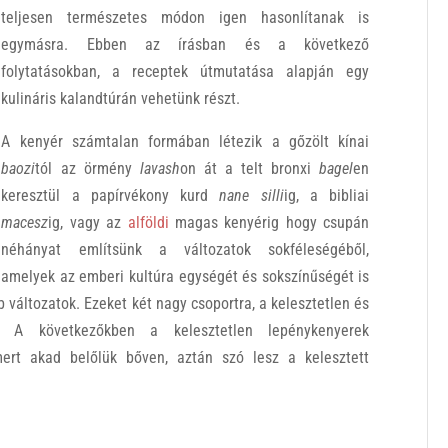
teljesen természetes módon igen hasonlítanak is
egymásra. Ebben az írásban és a következő
folytatásokban, a receptek útmutatása alapján egy
kulináris kalandtúrán vehetünk részt.
A kenyér számtalan formában létezik a gőzölt kínai
baozi
tól az örmény
lavash
on át a telt bronxi
bagel
en
keresztül a papírvékony kurd
nane silli
ig, a bibliai
macesz
ig, vagy az
alföldi
magas kenyérig hogy csupán
néhányat említsünk a változatok sokféleségéből,
amelyek az emberi kultúra egységét és sokszínűségét is
b változatok. Ezeket két nagy csoportra, a kelesztetlen és
uk. A következőkben a kelesztetlen lepénykenyerek
 mert akad belőlük bőven, aztán szó lesz a kelesztett