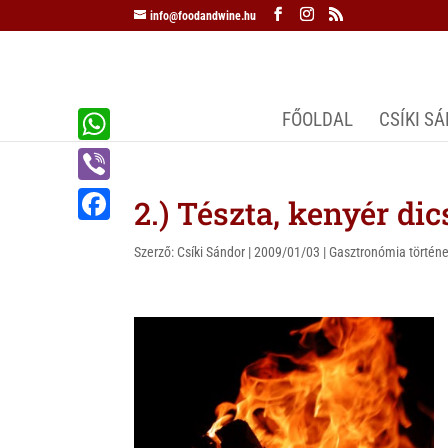
info@foodandwine.hu
FŐOLDAL
CSÍKI S
W
h
V
2.) Tészta, kenyér dic
a
i
F
t
Szerző:
Csíki Sándor
|
2009/01/03
|
Gasztronómia történe
b
a
s
e
c
A
r
e
p
b
p
o
o