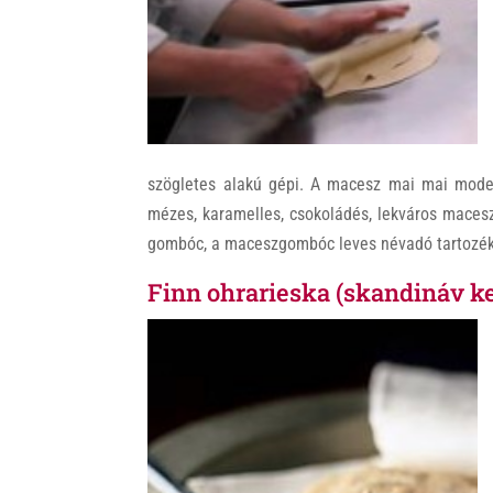
szögletes alakú gépi. A macesz mai mai moder
mézes, karamelles, csokoládés, lekváros maces
gombóc, a maceszgombóc leves névadó tartozé
Finn ohrarieska (skandináv k