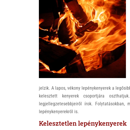
k
jelzik. A lapos, vékony lepénykenyerek a legősib
kelesztett kenyerek csoportjára oszthatj
legjellegzetesebbjeiről írok. Folytatásokban,
lepénykenyerekről is.
Kelesztetlen lepénykenyerek