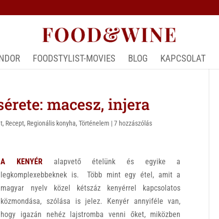
ÁNDOR
FOODSTYLIST-MOVIES
BLOG
KAPCSOLAT
sérete: macesz, injera
t
,
Recept
,
Regionális konyha
,
Történelem
|
7 hozzászólás
A KENYÉR
alapvető ételünk és egyike a
legkomplexebbeknek is. Több mint egy étel, amit a
magyar nyelv közel kétszáz kenyérrel kapcsolatos
közmondása, szólása is jelez. Kenyér annyiféle van,
hogy igazán nehéz lajstromba venni őket, miközben