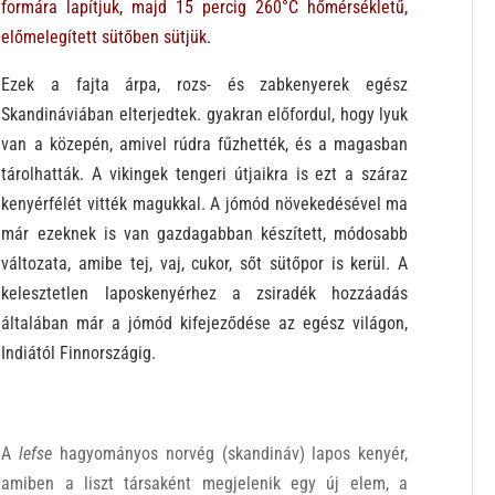
formára lapítjuk, majd 15 percig 260°C hőmérsékletű,
előmelegített sütőben sütjük.
Ezek a fajta árpa, rozs- és zabkenyerek egész
Skandináviában elterjedtek. gyakran előfordul, hogy lyuk
van a közepén, amivel rúdra fűzhették, és a magasban
tárolhatták. A vikingek tengeri útjaikra is ezt a száraz
kenyérfélét vitték magukkal. A jómód növekedésével ma
már ezeknek is van gazdagabban készített, módosabb
változata, amibe tej, vaj, cukor, sőt sütőpor is kerül. A
kelesztetlen laposkenyérhez a zsiradék hozzáadás
általában már a jómód kifejeződése az egész világon,
Indiától Finnországig.
A
lefse
hagyományos norvég (skandináv) lapos kenyér,
amiben a liszt társaként megjelenik egy új elem, a