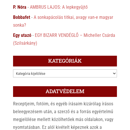
P. Nóra
-
AMBRUS LAJOS: A lepkegyűjtő
Bobbafet
-
A sonkapácolás titkai, avagy van-e magyar
sonka?
Egy utazó
-
EGY BIZARR VENDÉGLŐ – Micheller Csárda
(Szilsárkány)
KATEGÓRIÁK
KATEGÓRIÁK
ADATVÉDELEM
Receptjeim, fotóim, és egyéb írásaim kizárólag írásos
beleegyezésem után, a szerző és a forrás egyértelmű
megjelölése mellett közölhetőek más oldalakon, vagy
nyomtatásban. Ez alól kivételt képeznek azok a