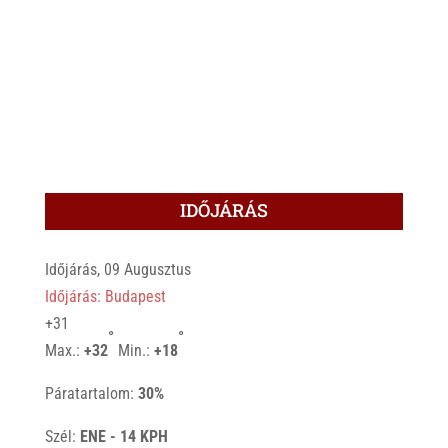
IDŐJÁRÁS
Időjárás, 09 Augusztus
Időjárás: Budapest
+
31
°
°
Max.:
+
32
Min.:
+
18
Páratartalom:
30%
Szél:
ENE - 14 KPH