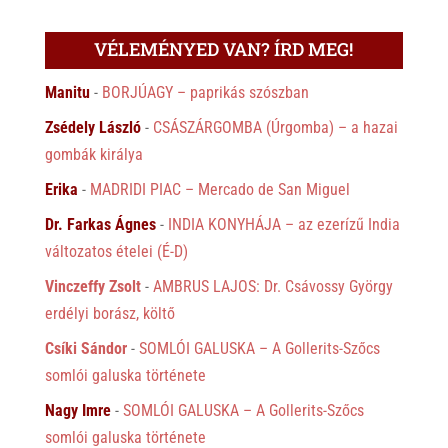
VÉLEMÉNYED VAN? ÍRD MEG!
Manitu
-
BORJÚAGY – paprikás szószban
Zsédely László
-
CSÁSZÁRGOMBA (Úrgomba) – a hazai
gombák királya
Erika
-
MADRIDI PIAC – Mercado de San Miguel
Dr. Farkas Ágnes
-
INDIA KONYHÁJA – az ezerízű India
változatos ételei (É-D)
Vinczeffy Zsolt
-
AMBRUS LAJOS: Dr. Csávossy György
erdélyi borász, költő
Csíki Sándor
-
SOMLÓI GALUSKA – A Gollerits-Szőcs
somlói galuska története
Nagy Imre
-
SOMLÓI GALUSKA – A Gollerits-Szőcs
somlói galuska története