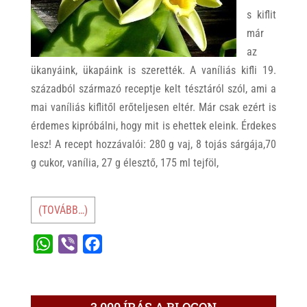
s kiflit
már
az
ükanyáink, ükapáink is szerették. A vaníliás kifli 19.
századból származó receptje kelt tésztáról szól, ami a
mai vaníliás kiflitől erőteljesen eltér. Már csak ezért is
érdemes kipróbálni, hogy mit is ehettek eleink. Érdekes
lesz! A recept hozzávalói: 280 g vaj, 8 tojás sárgája,70
g cukor, vanília, 27 g élesztő, 175 ml tejföl,
(TOVÁBB…)
W
V
F
h
i
a
a
b
c
t
e
e