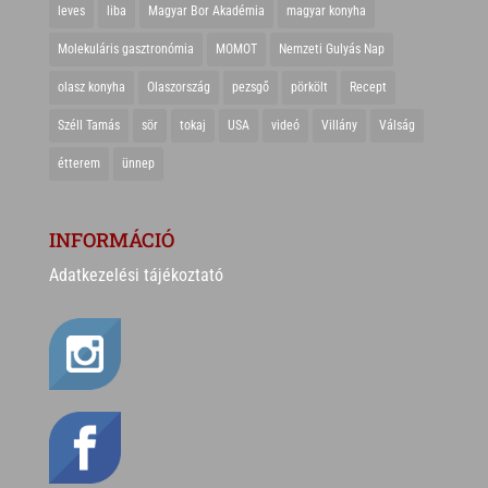
leves
liba
Magyar Bor Akadémia
magyar konyha
Molekuláris gasztronómia
MOMOT
Nemzeti Gulyás Nap
olasz konyha
Olaszország
pezsgő
pörkölt
Recept
Széll Tamás
sör
tokaj
USA
videó
Villány
Válság
étterem
ünnep
INFORMÁCIÓ
Adatkezelési tájékoztató