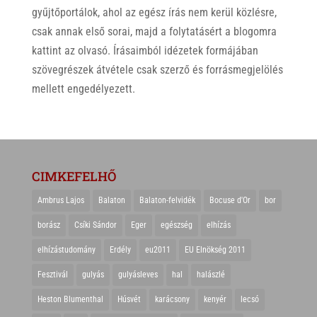
gyűjtőportálok, ahol az egész írás nem kerül közlésre,
csak annak első sorai, majd a folytatásért a blogomra
kattint az olvasó. Írásaimból idézetek formájában
szövegrészek átvétele csak szerző és forrásmegjelölés
mellett engedélyezett.
CIMKEFELHŐ
Ambrus Lajos
Balaton
Balaton-felvidék
Bocuse d'Or
bor
borász
Csíki Sándor
Eger
egészség
elhízás
elhízástudomány
Erdély
eu2011
EU Elnökség 2011
Fesztivál
gulyás
gulyásleves
hal
halászlé
Heston Blumenthal
Húsvét
karácsony
kenyér
lecsó