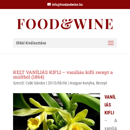
info@foodandwine.hu
Oldal kiválasztása
KELT VANÍLIÁS KIFLI – vaníliás kifli recept a
múltból (1864)
Szerző:
Csíki Sándor
|
2015/08/06
|
magyar konyha
,
Recept
VANÍL
IÁS
KIFLI
– A
vaníliá