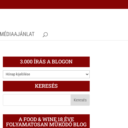
MÉDIAAJÁNLAT
3.000 ÍRÁS A BLOGON
3.000
ÍRÁS
KERESÉS
A
BLOGON
A FOOD & WINE 18 ÉVE
FOLYAMATOSAN MŰKÖDŐ BLOG