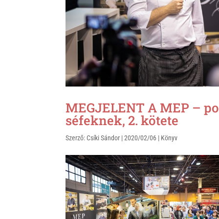
k
MEGJELENT A MEP – port
séfeknek, 2. kötete
Szerző:
Csíki Sándor
|
2020/02/06
|
Könyv