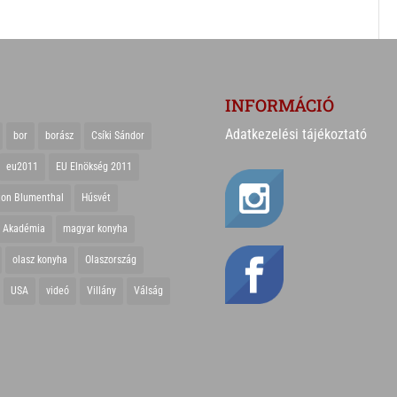
INFORMÁCIÓ
Adatkezelési tájékoztató
bor
borász
Csíki Sándor
eu2011
EU Elnökség 2011
ton Blumenthal
Húsvét
r Akadémia
magyar konyha
olasz konyha
Olaszország
USA
videó
Villány
Válság