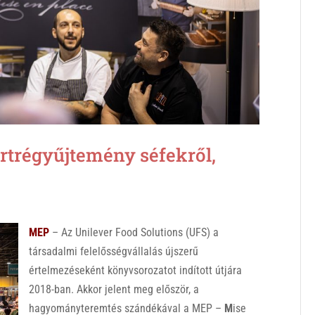
régyűjtemény séfekről,
MEP
– Az Unilever Food Solutions (UFS) a
társadalmi felelősségvállalás újszerű
értelmezéseként könyvsorozatot indított útjára
2018-ban. Akkor jelent meg először, a
hagyományteremtés szándékával a MEP –
M
ise