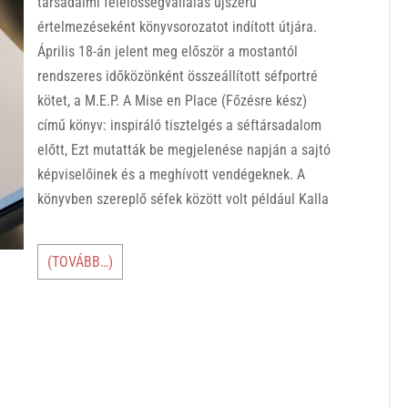
társadalmi felelősségvállalás újszerű
értelmezéseként könyvsorozatot indított útjára.
Április 18-án jelent meg először a mostantól
rendszeres időközönként összeállított séfportré
kötet, a M.E.P. A Mise en Place (Főzésre kész)
című könyv: inspiráló tisztelgés a séftársadalom
előtt, Ezt mutatták be megjelenése napján a sajtó
képviselőinek és a meghívott vendégeknek. A
könyvben szereplő séfek között volt például Kalla
(TOVÁBB…)