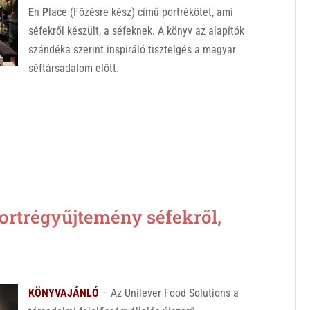
E
n
P
lace (Főzésre kész) című portrékötet, ami
séfekről készült, a séfeknek. A könyv az alapítók
szándéka szerint inspiráló tisztelgés a magyar
séftársadalom előtt.
rtrégyűjtemény séfekről,
KÖNYVAJÁNLÓ
– Az Unilever Food Solutions a