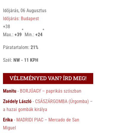
Időjárás, 06 Augusztus
Időjárás: Budapest
+
38
°
°
Max.:
+
39
Min.:
+
24
Páratartalom:
21%
Szél:
NW - 11 KPH
VÉLEMÉNYED VAN? ÍRD MEG!
Manitu
-
BORJÚAGY – paprikás szószban
Zsédely László
-
CSÁSZÁRGOMBA (Úrgomba) –
a hazai gombák királya
Erika
-
MADRIDI PIAC – Mercado de San
Miguel