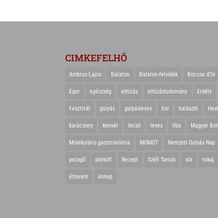
CIMKEFELHŐ
Ambrus Lajos
Balaton
Balaton-felvidék
Bocuse d'Or
Eger
egészség
elhízás
elhízástudomány
Erdély
Fesztivál
gulyás
gulyásleves
hal
halászlé
Hes
karácsony
kenyér
lecsó
leves
liba
Magyar Bo
Molekuláris gasztronómia
MOMOT
Nemzeti Gulyás Nap
pezsgő
pörkölt
Recept
Széll Tamás
sör
tokaj
étterem
ünnep