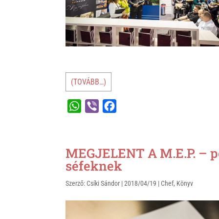
(TOVÁBB…)
W
V
F
h
i
a
a
b
c
t
e
e
MEGJELENT A M.E.P. – po
s
r
b
séfeknek
A
o
Szerző:
Csíki Sándor
|
2018/04/19
|
Chef
,
Könyv
p
o
p
k