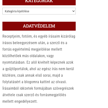
KATEGÓRIÁK
KATEGÓRIÁK
ADATVÉDELEM
Receptjeim, fotóim, és egyéb írásaim kizárólag
írásos beleegyezésem után, a szerző és a
forrás egyértelmű megjelölése mellett
közölhetőek más oldalakon, vagy
nyomtatásban. Ez alól kivételt képeznek azok
a gyűjtőportálok, ahol az egész írás nem kerül
közlésre, csak annak első sorai, majd a
folytatásért a blogomra kattint az olvasó.
Írásaimból idézetek formájában szövegrészek
átvétele csak szerző és forrásmegjelölés
mellett engedélyezett.