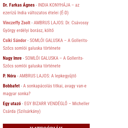
Dr. Farkas Ágnes
-
INDIA KONYHÁJA – az
ezerízű India változatos ételei (É-D)
Vinczeffy Zsolt
-
AMBRUS LAJOS: Dr. Csávossy
György erdélyi borász, költő
Csíki Sándor
-
SOMLÓI GALUSKA – A Gollerits-
Szőcs somlói galuska története
Nagy Imre
-
SOMLÓI GALUSKA – A Gollerits-
Szőcs somlói galuska története
P. Nóra
-
AMBRUS LAJOS: A lepkegyűjtő
Bobbafet
-
A sonkapácolás titkai, avagy van-e
magyar sonka?
Egy utazó
-
EGY BIZARR VENDÉGLŐ – Micheller
Csárda (Szilsárkány)