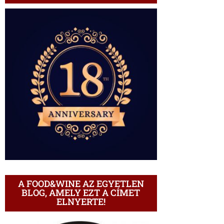
A FOOD&WINE AZ EGYETLEN
BLOG, AMELY EZT A CÍMET
ELNYERTE!