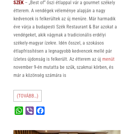
SZÉK
– „Best of” őszi étlappal vár a gourmet székely
étterem. A vendégek véleménye alapján a nagy
kedvencek is felkerültek az új menüre. Már harmadik
éve várja a budapesti Szék Restaurant & Bar azokat a
vendégeket, akik vágynak a tradicionális erdélyi
székely-magyar ízekre. Idén ősszel, a szokásos
étlapfrissítésen a legnagyobb kedvencek mellé pár
ízletes újdonság is felkerült. Az étterem az új
menüt
november 9-én mutatta be szűk, szakmai körben, és
már a közönség számára is
(TOVÁBB…)
W
V
F
h
i
a
a
b
c