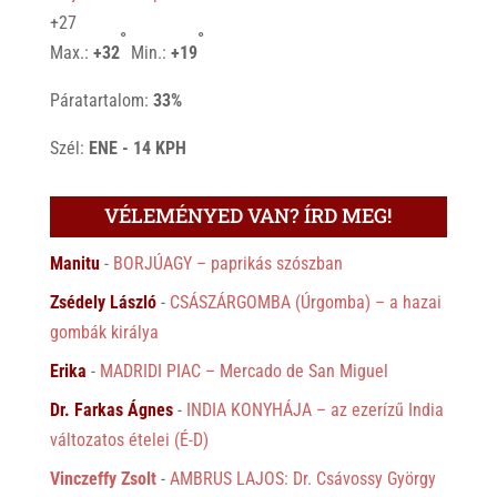
+
27
°
°
Max.:
+
32
Min.:
+
19
Páratartalom:
33%
Szél:
ENE - 14 KPH
VÉLEMÉNYED VAN? ÍRD MEG!
Manitu
-
BORJÚAGY – paprikás szószban
Zsédely László
-
CSÁSZÁRGOMBA (Úrgomba) – a hazai
gombák királya
Erika
-
MADRIDI PIAC – Mercado de San Miguel
Dr. Farkas Ágnes
-
INDIA KONYHÁJA – az ezerízű India
változatos ételei (É-D)
Vinczeffy Zsolt
-
AMBRUS LAJOS: Dr. Csávossy György