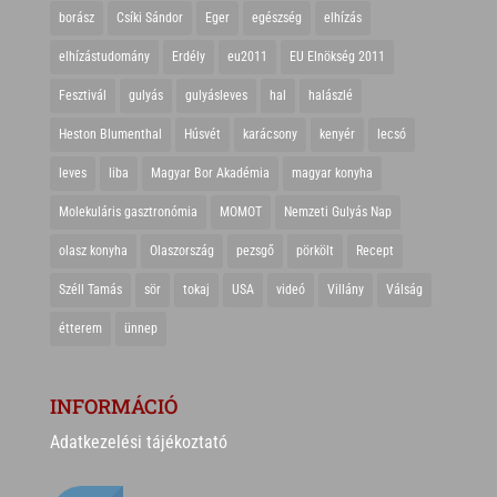
borász
Csíki Sándor
Eger
egészség
elhízás
elhízástudomány
Erdély
eu2011
EU Elnökség 2011
Fesztivál
gulyás
gulyásleves
hal
halászlé
Heston Blumenthal
Húsvét
karácsony
kenyér
lecsó
leves
liba
Magyar Bor Akadémia
magyar konyha
Molekuláris gasztronómia
MOMOT
Nemzeti Gulyás Nap
olasz konyha
Olaszország
pezsgő
pörkölt
Recept
Széll Tamás
sör
tokaj
USA
videó
Villány
Válság
étterem
ünnep
INFORMÁCIÓ
Adatkezelési tájékoztató