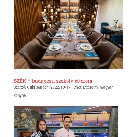
t
e
e
s
r
b
A
o
p
o
p
k
SZÉK – budapesti székely étterem
Szerző:
Csíki Sándor
|
2022/10/17
|
Chef
,
Éttererm
,
magyar
konyha