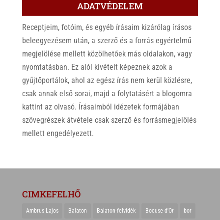
ADATVÉDELEM
Receptjeim, fotóim, és egyéb írásaim kizárólag írásos
beleegyezésem után, a szerző és a forrás egyértelmű
megjelölése mellett közölhetőek más oldalakon, vagy
nyomtatásban. Ez alól kivételt képeznek azok a
gyűjtőportálok, ahol az egész írás nem kerül közlésre,
csak annak első sorai, majd a folytatásért a blogomra
kattint az olvasó. Írásaimból idézetek formájában
szövegrészek átvétele csak szerző és forrásmegjelölés
mellett engedélyezett.
CIMKEFELHŐ
Ambrus Lajos
Balaton
Balaton-felvidék
Bocuse d'Or
bor