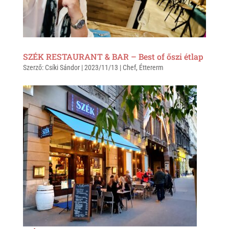
SZÉK RESTAURANT & BAR – Best of őszi étlap
Szerző:
Csíki Sándor
|
2023/11/13
|
Chef
,
Éttererm