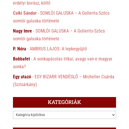
erdélyi borász, költő
Csíki Sándor
-
SOMLÓI GALUSKA – A Gollerits-Szőcs
somlói galuska története
Nagy Imre
-
SOMLÓI GALUSKA – A Gollerits-Szőcs
somlói galuska története
P. Nóra
-
AMBRUS LAJOS: A lepkegyűjtő
Bobbafet
-
A sonkapácolás titkai, avagy van-e magyar
sonka?
Egy utazó
-
EGY BIZARR VENDÉGLŐ – Micheller Csárda
(Szilsárkány)
KATEGÓRIÁK
KATEGÓRIÁK