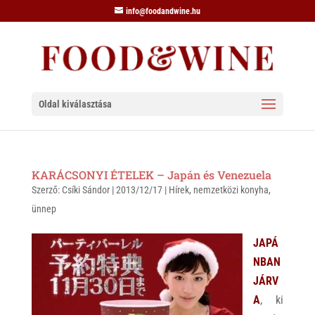
info@foodandwine.hu
Oldal kiválasztása
KARÁCSONYI ÉTELEK – Japán és Venezuela
Szerző:
Csíki Sándor
|
2013/12/17
|
Hírek
,
nemzetközi konyha
,
ünnep
JAPÁ
NBAN
JÁRV
A
, ki