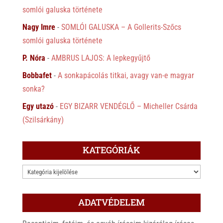
somlói galuska története
Nagy Imre
-
SOMLÓI GALUSKA – A Gollerits-Szőcs
somlói galuska története
P. Nóra
-
AMBRUS LAJOS: A lepkegyűjtő
Bobbafet
-
A sonkapácolás titkai, avagy van-e magyar
sonka?
Egy utazó
-
EGY BIZARR VENDÉGLŐ – Micheller Csárda
(Szilsárkány)
KATEGÓRIÁK
KATEGÓRIÁK
ADATVÉDELEM