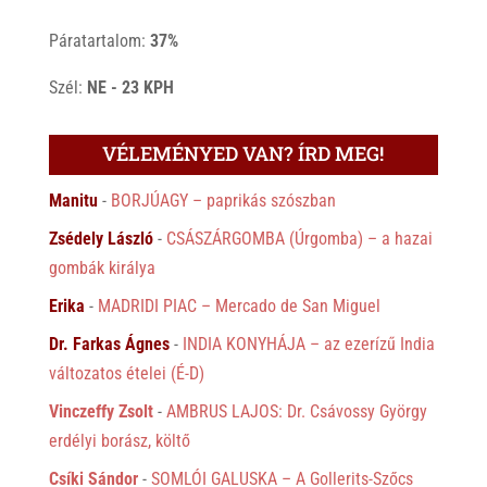
Páratartalom:
37%
Szél:
NE - 23 KPH
VÉLEMÉNYED VAN? ÍRD MEG!
Manitu
-
BORJÚAGY – paprikás szószban
Zsédely László
-
CSÁSZÁRGOMBA (Úrgomba) – a hazai
gombák királya
Erika
-
MADRIDI PIAC – Mercado de San Miguel
Dr. Farkas Ágnes
-
INDIA KONYHÁJA – az ezerízű India
változatos ételei (É-D)
Vinczeffy Zsolt
-
AMBRUS LAJOS: Dr. Csávossy György
erdélyi borász, költő
Csíki Sándor
-
SOMLÓI GALUSKA – A Gollerits-Szőcs