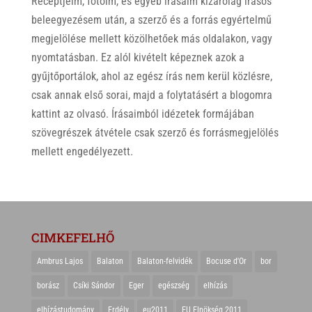
Receptjeim, fotóim, és egyéb írásaim kizárólag írásos
beleegyezésem után, a szerző és a forrás egyértelmű
megjelölése mellett közölhetőek más oldalakon, vagy
nyomtatásban. Ez alól kivételt képeznek azok a
gyűjtőportálok, ahol az egész írás nem kerül közlésre,
csak annak első sorai, majd a folytatásért a blogomra
kattint az olvasó. Írásaimból idézetek formájában
szövegrészek átvétele csak szerző és forrásmegjelölés
mellett engedélyezett.
CIMKEFELHŐ
Ambrus Lajos
Balaton
Balaton-felvidék
Bocuse d'Or
bor
borász
Csíki Sándor
Eger
egészség
elhízás
elhízástudomány
Erdély
eu2011
EU Elnökség 2011