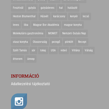
Fesztivál
gulyás
gulyásleves
hal
halászlé
Heston Blumenthal
Húsvét
karácsony
kenyér
lecsó
leves
liba
Magyar Bor Akadémia
magyar konyha
Molekuláris gasztronómia
MOMOT
Nemzeti Gulyás Nap
olasz konyha
Olaszország
pezsgő
pörkölt
Recept
Széll Tamás
sör
tokaj
USA
videó
Villány
Válság
étterem
ünnep
INFORMÁCIÓ
Adatkezelési tájékoztató