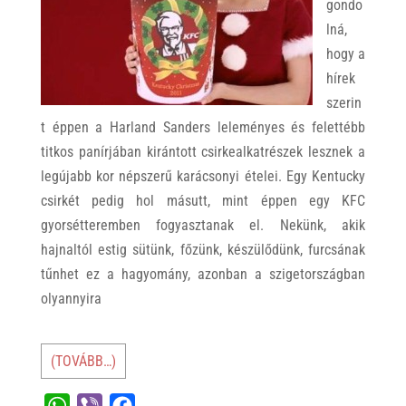
gondo
lná,
hogy a
hírek
szerin
t éppen a Harland Sanders leleményes és felettébb
titkos panírjában kirántott csirkealkatrészek lesznek a
legújabb kor népszerű karácsonyi ételei. Egy Kentucky
csirkét pedig hol másutt, mint éppen egy KFC
gyorsétteremben fogyasztanak el. Nekünk, akik
hajnaltól estig sütünk, főzünk, készülődünk, furcsának
tűnhet ez a hagyomány, azonban a szigetországban
olyannyira
(TOVÁBB…)
W
V
F