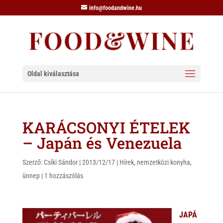
info@foodandwine.hu
Oldal kiválasztása
KARÁCSONYI ÉTELEK
– Japán és Venezuela
Szerző:
Csíki Sándor
|
2013/12/17
|
Hírek
,
nemzetközi konyha
,
ünnep
|
1 hozzászólás
JAPÁ