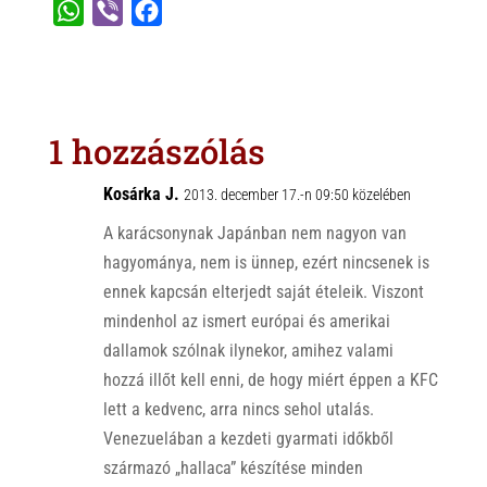
W
V
F
h
i
a
a
b
c
t
e
e
s
r
b
1 hozzászólás
A
o
p
o
Kosárka J.
2013. december 17.-n 09:50 közelében
p
k
A karácsonynak Japánban nem nagyon van
hagyománya, nem is ünnep, ezért nincsenek is
ennek kapcsán elterjedt saját ételeik. Viszont
mindenhol az ismert európai és amerikai
dallamok szólnak ilynekor, amihez valami
hozzá illőt kell enni, de hogy miért éppen a KFC
lett a kedvenc, arra nincs sehol utalás.
Venezuelában a kezdeti gyarmati időkből
származó „hallaca” készítése minden