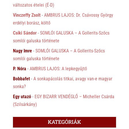
változatos ételei (É-D)
Vinczeffy Zsolt
-
AMBRUS LAJOS: Dr. Csávossy György
erdélyi borász, költő
Csíki Sándor
-
SOMLÓI GALUSKA – A Gollerits-Szőcs
somlói galuska története
Nagy Imre
-
SOMLÓI GALUSKA – A Gollerits-Szőcs
somlói galuska története
P. Nóra
-
AMBRUS LAJOS: A lepkegyűjtő
Bobbafet
-
A sonkapácolás titkai, avagy van-e magyar
sonka?
Egy utazó
-
EGY BIZARR VENDÉGLŐ – Micheller Csárda
(Szilsárkány)
KATEGÓRIÁK