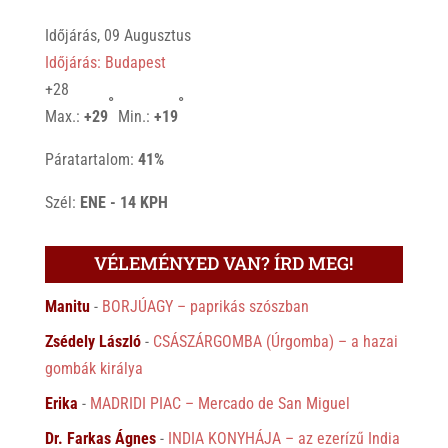
Időjárás, 09 Augusztus
Időjárás: Budapest
+
28
°
°
Max.:
+
29
Min.:
+
19
Páratartalom:
41%
Szél:
ENE - 14 KPH
VÉLEMÉNYED VAN? ÍRD MEG!
Manitu
-
BORJÚAGY – paprikás szószban
Zsédely László
-
CSÁSZÁRGOMBA (Úrgomba) – a hazai
gombák királya
Erika
-
MADRIDI PIAC – Mercado de San Miguel
Dr. Farkas Ágnes
-
INDIA KONYHÁJA – az ezerízű India