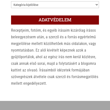
KATEGÓRIÁK
ADATVÉDELEM
Receptjeim, fotóim, és egyéb írásaim kizárólag írásos
beleegyezésem után, a szerző és a forrás egyértelmű
megjelölése mellett közölhetőek más oldalakon, vagy
nyomtatásban. Ez alól kivételt képeznek azok a
gyűjtőportálok, ahol az egész írás nem kerül közlésre,
csak annak első sorai, majd a folytatásért a blogomra
kattint az olvasó. Írásaimból idézetek formájában
szövegrészek átvétele csak szerző és forrásmegjelölés
mellett engedélyezett.