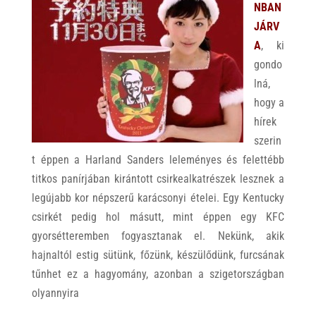
NBAN
JÁRV
A
, ki
gondo
lná,
hogy a
hírek
szerin
t éppen a Harland Sanders leleményes és felettébb
titkos panírjában kirántott csirkealkatrészek lesznek a
legújabb kor népszerű karácsonyi ételei. Egy Kentucky
csirkét pedig hol másutt, mint éppen egy KFC
gyorsétteremben fogyasztanak el. Nekünk, akik
hajnaltól estig sütünk, főzünk, készülődünk, furcsának
tűnhet ez a hagyomány, azonban a szigetországban
olyannyira