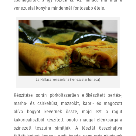
venezuelai konyha mindennél fontosabb étele.
La Hallaca venezolana (venezuelai hallaca)
Készítése során pörköltszerűen előkészített sertés-,
marha- és csirkehúst, mazsolát, kapri- és magozott
olíva bogyót kevernek össze, majd ezt a ragut
kukoricalisztből készített, onoto maggal élénksárgára
színezett tésztára simítják. A tésztát összehajtva