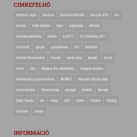
CIMKEFELHŐ
Ambrus Lajos
Balaton
Balaton-felvidék
Bocuse d'Or
bor
borász
Csíki Sándor
Eger
egészség
elhízás
elhízástudomány
Erdély
eu2011
EU Elnökség 2011
Fesztivál
gulyás
gulyásleves
hal
halászlé
Heston Blumenthal
Húsvét
karácsony
kenyér
lecsó
leves
liba
Magyar Bor Akadémia
magyar konyha
Molekuláris gasztronómia
MOMOT
Nemzeti Gulyás Nap
olasz konyha
Olaszország
pezsgő
pörkölt
Recept
Széll Tamás
sör
tokaj
USA
videó
Villány
Válság
étterem
ünnep
INFORMÁCIÓ