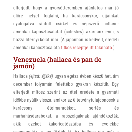
elterjedt, hogy a gyorsétteremben ajánlatos már jó
előre helyet foglalni, ha karácsonykor, ujjainkat
nyalogatva rántott csirkét és népszerű holland-
amerikai káposztasalátát (coleslow) akarnánk enni, s
hozzá liternyi kólát inni. (
A japánban is kedvelt, eredeti
amerikai káposztasaláta
titkos receptje itt található
.)
Venezuela (hallaca és pan de
jamón)
Hallaca
(ejtsd: ájjáká)
ugyan egész évben készülhet, ám
december folyamán felettébb gyakran készítik. Egy
elterjedt mítosz szerint az étel eredete a gyarmati
időkbe nyúlik vissza, amikor az ültetvénytulajdonosok a
karácsonyi ételmaradékot, sertés és
marhahúsdarabokat, a rabszolgáknak ajándékozták,
akik ezeket kukoricatésztába és levelekbe
csomagolták, s így főzték ki. Az halluca ma már a