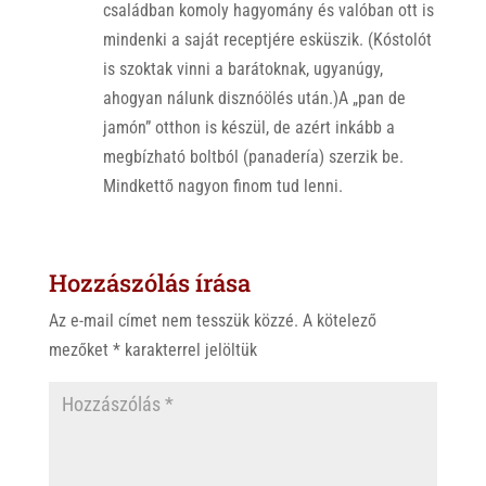
családban komoly hagyomány és valóban ott is
mindenki a saját receptjére esküszik. (Kóstolót
is szoktak vinni a barátoknak, ugyanúgy,
ahogyan nálunk disznóölés után.)A „pan de
jamón” otthon is készül, de azért inkább a
megbízható boltból (panadería) szerzik be.
Mindkettő nagyon finom tud lenni.
Hozzászólás írása
Az e-mail címet nem tesszük közzé.
A kötelező
mezőket
*
karakterrel jelöltük