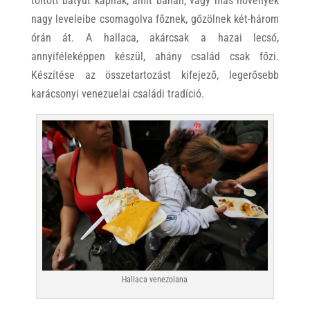
töltött batyut kapnak, amit banán, vagy más növények
nagy leveleibe csomagolva főznek, gőzölnek két-három
órán át. A hallaca, akárcsak a hazai lecsó,
annyiféleképpen készül, ahány család csak főzi.
Készítése az összetartozást kifejező, legerősebb
karácsonyi venezuelai családi tradíció.
Hallaca venezolana