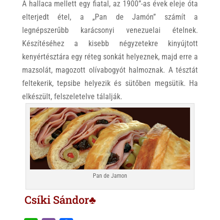
A hallaca mellett egy fiatal, az 1900”-as évek eleje óta
elterjedt étel, a „Pan de Jamón” számít a
legnépszerűbb karácsonyi venezuelai ételnek.
Készítéséhez a kisebb négyzetekre kinyújtott
kenyértésztára egy réteg sonkát helyeznek, majd erre a
mazsolát, magozott olívabogyót halmoznak. A tésztát
feltekerik, tepsibe helyezik és sütőben megsütik. Ha
elkészült, felszeletelve tálalják.
Pan de Jamon
Csíki Sándor♣