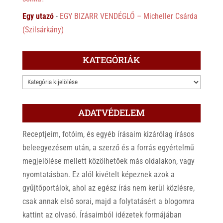
Egy utazó
-
EGY BIZARR VENDÉGLŐ – Micheller Csárda
(Szilsárkány)
KATEGÓRIÁK
KATEGÓRIÁK
ADATVÉDELEM
Receptjeim, fotóim, és egyéb írásaim kizárólag írásos
beleegyezésem után, a szerző és a forrás egyértelmű
megjelölése mellett közölhetőek más oldalakon, vagy
nyomtatásban. Ez alól kivételt képeznek azok a
gyűjtőportálok, ahol az egész írás nem kerül közlésre,
csak annak első sorai, majd a folytatásért a blogomra
kattint az olvasó. Írásaimból idézetek formájában