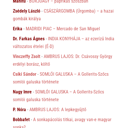
Manitu
-
BORJÚAGY – paprikás szószban
Zsédely László
-
CSÁSZÁRGOMBA (Úrgomba) – a hazai
gombák királya
Erika
-
MADRIDI PIAC – Mercado de San Miguel
Dr. Farkas Ágnes
-
INDIA KONYHÁJA – az ezerízű India
változatos ételei (É-D)
Vinczeffy Zsolt
-
AMBRUS LAJOS: Dr. Csávossy György
erdélyi borász, költő
Csíki Sándor
-
SOMLÓI GALUSKA – A Gollerits-Szőcs
somlói galuska története
Nagy Imre
-
SOMLÓI GALUSKA – A Gollerits-Szőcs
somlói galuska története
P. Nóra
-
AMBRUS LAJOS: A lepkegyűjtő
Bobbafet
-
A sonkapácolás titkai, avagy van-e magyar
sonka?