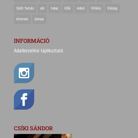
Széll Tamás
sör
tokaj
USA
videó
Villány
Válság
étterem
ünnep
INFORMÁCIÓ
Adatkezelési tájékoztató
CSÍKI SÁNDOR