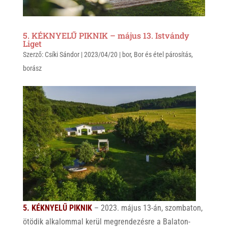
5. KÉKNYELŰ PIKNIK – május 13. Istvándy
Liget
Szerző:
Csíki Sándor
|
2023/04/20
|
bor
,
Bor és étel párosítás
,
borász
5. KÉKNYELŰ PIKNIK
– 2023.
május 13-án, szombaton,
ötödik alkalommal kerül megrendezésre a Balaton-