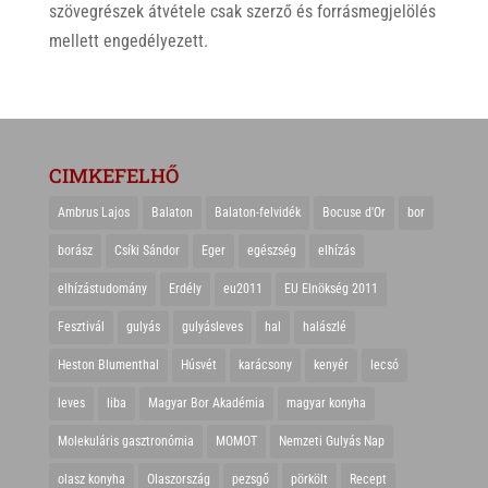
szövegrészek átvétele csak szerző és forrásmegjelölés
mellett engedélyezett.
CIMKEFELHŐ
Ambrus Lajos
Balaton
Balaton-felvidék
Bocuse d'Or
bor
borász
Csíki Sándor
Eger
egészség
elhízás
elhízástudomány
Erdély
eu2011
EU Elnökség 2011
Fesztivál
gulyás
gulyásleves
hal
halászlé
Heston Blumenthal
Húsvét
karácsony
kenyér
lecsó
leves
liba
Magyar Bor Akadémia
magyar konyha
Molekuláris gasztronómia
MOMOT
Nemzeti Gulyás Nap
olasz konyha
Olaszország
pezsgő
pörkölt
Recept