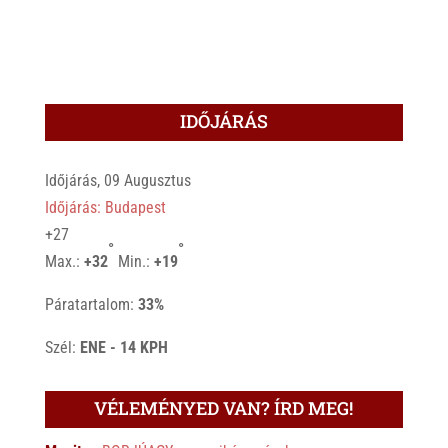
IDŐJÁRÁS
Időjárás, 09 Augusztus
Időjárás: Budapest
+
27
°
°
Max.:
+
32
Min.:
+
19
Páratartalom:
33%
Szél:
ENE - 14 KPH
VÉLEMÉNYED VAN? ÍRD MEG!