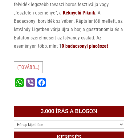
felvidék legszebb tavaszi boros fesztiválja vagy
„fesztelen eseménye”, a
Kéknyelű Piknik
. A
Badacsonyi borvidék szívében, Káptalantóti mellett, az
Istvándy Ligetben várja újra a bor, a gasztronómia és a
Balaton szerelmeseit az Istvándy család. Az
eseményen több, mint
1
0 badacsonyi pincészet
(TOVÁBB…)
W
V
F
h
i
a
a
b
c
t
e
e
3.000 ÍRÁS A BLOGON
s
r
b
3.000
A
o
ÍRÁS
p
o
KERESÉS