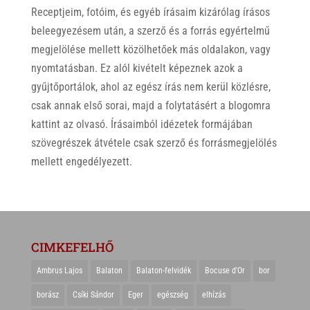
Receptjeim, fotóim, és egyéb írásaim kizárólag írásos
beleegyezésem után, a szerző és a forrás egyértelmű
megjelölése mellett közölhetőek más oldalakon, vagy
nyomtatásban. Ez alól kivételt képeznek azok a
gyűjtőportálok, ahol az egész írás nem kerül közlésre,
csak annak első sorai, majd a folytatásért a blogomra
kattint az olvasó. Írásaimból idézetek formájában
szövegrészek átvétele csak szerző és forrásmegjelölés
mellett engedélyezett.
CIMKEFELHŐ
Ambrus Lajos
Balaton
Balaton-felvidék
Bocuse d'Or
bor
borász
Csíki Sándor
Eger
egészség
elhízás