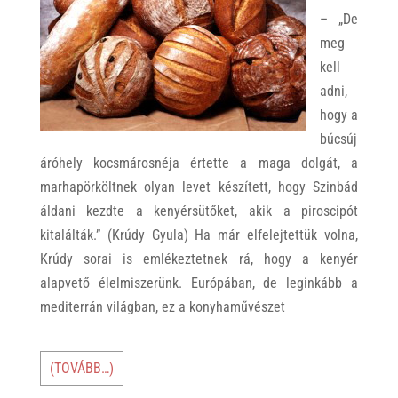
– „De
meg
kell
adni,
hogy a
búcsúj
áróhely kocsmárosnéja értette a maga dolgát, a
marhapörköltnek olyan levet készített, hogy Szinbád
áldani kezdte a kenyérsütőket, akik a piroscipót
kitalálták.” (Krúdy Gyula) Ha már elfelejtettük volna,
Krúdy sorai is emlékeztetnek rá, hogy a kenyér
alapvető élelmiszerünk. Európában, de leginkább a
mediterrán világban, ez a konyhaművészet
(TOVÁBB…)