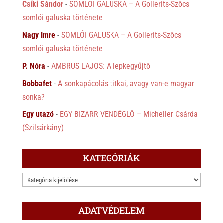
Csíki Sándor
-
SOMLÓI GALUSKA – A Gollerits-Szőcs
somlói galuska története
Nagy Imre
-
SOMLÓI GALUSKA – A Gollerits-Szőcs
somlói galuska története
P. Nóra
-
AMBRUS LAJOS: A lepkegyűjtő
Bobbafet
-
A sonkapácolás titkai, avagy van-e magyar
sonka?
Egy utazó
-
EGY BIZARR VENDÉGLŐ – Micheller Csárda
(Szilsárkány)
KATEGÓRIÁK
KATEGÓRIÁK
ADATVÉDELEM