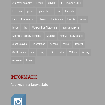
elhízástudomány
Erdély
eu2011
EU Elnökség 2011
Fesztivál
gulyás
gulyásleves
hal
halászlé
Heston Blumenthal
Húsvét
karácsony
kenyér
lecsó
leves
liba
Magyar Bor Akadémia
magyar konyha
Molekuláris gasztronómia
MOMOT
Nemzeti Gulyás Nap
olasz konyha
Olaszország
pezsgő
pörkölt
Recept
Széll Tamás
sör
tokaj
USA
videó
Villány
Válság
étterem
ünnep
INFORMÁCIÓ
Adatkezelési tájékoztató