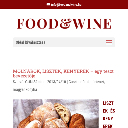
info@foodandwine.hu
Oldal kiválasztása
MOLNÁROK, LISZTEK, KENYEREK – egy teszt
bevezetője
Szerző:
Csíki Sándor
|
2013/04/10
|
Gasztronómia történet
,
magyar konyha
LISZT
EK ÉS
KENY
EREK