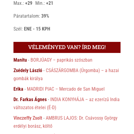
Max.:
+
29
Min.:
+
21
Páratartalom:
39%
Szél:
ENE - 15 KPH
VÉLEMÉNYED VAN? ÍRD MEG!
Manitu
-
BORJÚAGY – paprikás szószban
Zsédely László
-
CSÁSZÁRGOMBA (Úrgomba) – a hazai
gombák királya
Erika
-
MADRIDI PIAC – Mercado de San Miguel
Dr. Farkas Ágnes
-
INDIA KONYHÁJA – az ezerízű India
változatos ételei (É-D)
Vinczeffy Zsolt
-
AMBRUS LAJOS: Dr. Csávossy György
erdélyi borász, költő