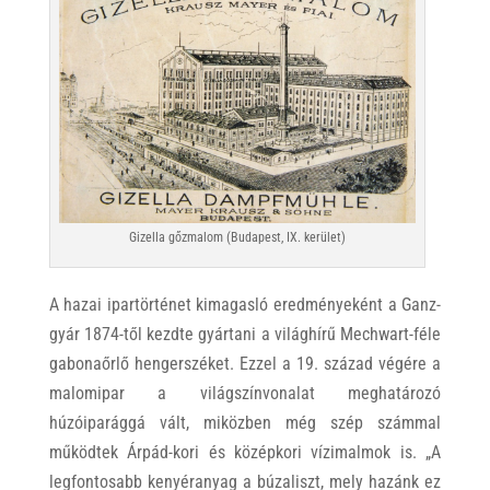
Gizella gőzmalom (Budapest, IX. kerület)
A hazai ipartörténet kimagasló eredményeként a Ganz-
gyár 1874-től kezdte gyártani a világhírű Mechwart-féle
gabonaőrlő hengerszéket. Ezzel a 19. század végére a
malomipar a világszínvonalat meghatározó
húzóiparággá vált, miközben még szép számmal
működtek Árpád-kori és középkori vízimalmok is. „A
legfontosabb kenyéranyag a búzaliszt, mely hazánk ez