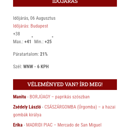
IDŐJÁRÁS
Időjárás, 06 Augusztus
Időjárás: Budapest
+
38
°
°
Max.:
+
41
Min.:
+
25
Páratartalom:
21%
Szél:
WNW - 6 KPH
VÉLEMÉNYED VAN? ÍRD MEG!
Manitu
-
BORJÚAGY – paprikás szószban
Zsédely László
-
CSÁSZÁRGOMBA (Úrgomba) – a hazai
gombák királya
Erika
-
MADRIDI PIAC – Mercado de San Miguel