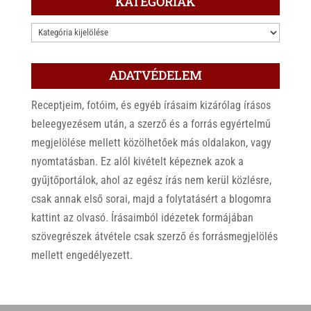
KATEGÓRIÁK
KATEGÓRIÁK
ADATVÉDELEM
Receptjeim, fotóim, és egyéb írásaim kizárólag írásos
beleegyezésem után, a szerző és a forrás egyértelmű
megjelölése mellett közölhetőek más oldalakon, vagy
nyomtatásban. Ez alól kivételt képeznek azok a
gyűjtőportálok, ahol az egész írás nem kerül közlésre,
csak annak első sorai, majd a folytatásért a blogomra
kattint az olvasó. Írásaimból idézetek formájában
szövegrészek átvétele csak szerző és forrásmegjelölés
mellett engedélyezett.