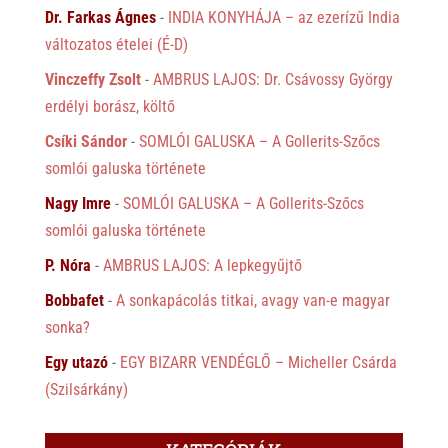
Dr. Farkas Ágnes
-
INDIA KONYHÁJA – az ezerízű India
változatos ételei (É-D)
Vinczeffy Zsolt
-
AMBRUS LAJOS: Dr. Csávossy György
erdélyi borász, költő
Csíki Sándor
-
SOMLÓI GALUSKA – A Gollerits-Szőcs
somlói galuska története
Nagy Imre
-
SOMLÓI GALUSKA – A Gollerits-Szőcs
somlói galuska története
P. Nóra
-
AMBRUS LAJOS: A lepkegyűjtő
Bobbafet
-
A sonkapácolás titkai, avagy van-e magyar
sonka?
Egy utazó
-
EGY BIZARR VENDÉGLŐ – Micheller Csárda
(Szilsárkány)