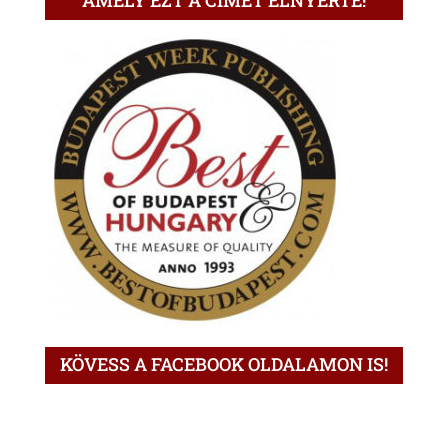
AMELY EZT A CÍMET ELNYERTE!
KÖVESS A FACEBOOK OLDALAMON IS!