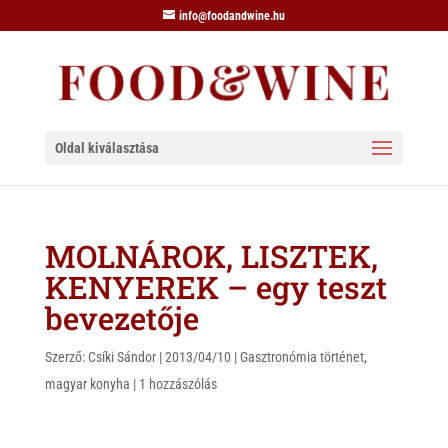
info@foodandwine.hu
Oldal kiválasztása
MOLNÁROK, LISZTEK,
KENYEREK – egy teszt
bevezetője
Szerző:
Csíki Sándor
|
2013/04/10
|
Gasztronómia történet
,
magyar konyha
|
1 hozzászólás