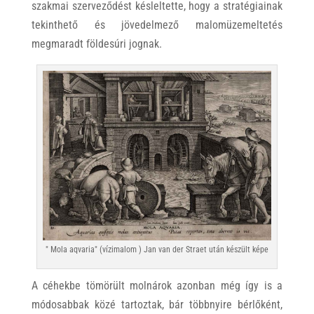
szakmai szerveződést késleltette, hogy a stratégiainak
tekinthető és jövedelmező malomüzemeltetés
megmaradt földesúri jognak.
" Mola aqvaria" (vízimalom ) Jan van der Straet után készült képe
A céhekbe tömörült molnárok azonban még így is a
módosabbak közé tartoztak, bár többnyire bérlőként,