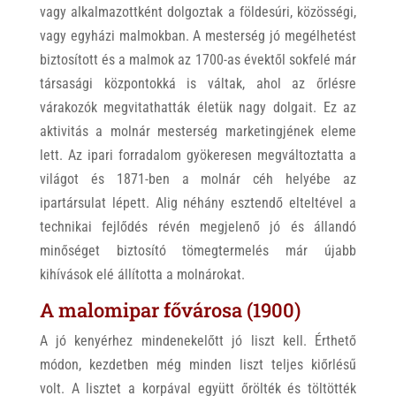
vagy alkalmazottként dolgoztak a földesúri, közösségi,
vagy egyházi malmokban. A mesterség jó megélhetést
biztosított és a malmok az 1700-as évektől sokfelé már
társasági központokká is váltak, ahol az őrlésre
várakozók megvitathatták életük nagy dolgait. Ez az
aktivitás a molnár mesterség marketingjének eleme
lett. Az ipari forradalom gyökeresen megváltoztatta a
világot és 1871-ben a molnár céh helyébe az
ipartársulat lépett. Alig néhány esztendő elteltével a
technikai fejlődés révén megjelenő jó és állandó
minőséget biztosító tömegtermelés már újabb
kihívások elé állította a molnárokat.
A malomipar fővárosa (1900)
A jó kenyérhez mindenekelőtt jó liszt kell. Érthető
módon, kezdetben még minden liszt teljes kiőrlésű
volt. A lisztet a korpával együtt őrölték és töltötték