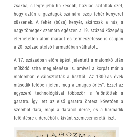
zsákba, s legfeljebb ha később, házilag szitálták szét,
hogy aztán a gazdagok számára szép fehér kenyeret
süssenek. A fehér (búza) kenyér, akárcsak a hús, a
nagy tömegek számára egészen a 19. század közepéig
elérhetetlen álom maradt és természetessé is csupán
a 20. század utolsó harmadában válhatott.
A 17. században előrelépést jelentett a malomkő után
működő szita megjelenése is, amivel a korpát már a
malomban elválasztották a liszttől. Az 1800-as évek
második felében jelent meg a „magas őrlés”. Ezzel az
egyszerű technológiával többször is felöntöttek a
garatra. Így lett az első garatra öntést követően a
szemből dara, majd a darából derce, és a harmadik
felöntésre a dercéből a kívánt szemcseméretű liszt.