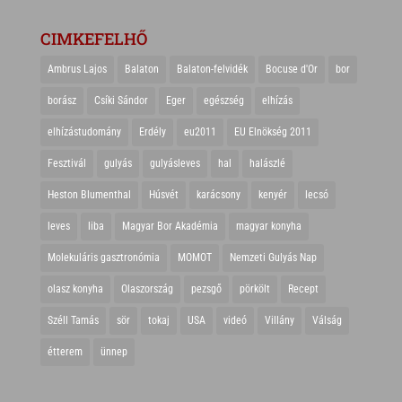
CIMKEFELHŐ
Ambrus Lajos
Balaton
Balaton-felvidék
Bocuse d'Or
bor
borász
Csíki Sándor
Eger
egészség
elhízás
elhízástudomány
Erdély
eu2011
EU Elnökség 2011
Fesztivál
gulyás
gulyásleves
hal
halászlé
Heston Blumenthal
Húsvét
karácsony
kenyér
lecsó
leves
liba
Magyar Bor Akadémia
magyar konyha
Molekuláris gasztronómia
MOMOT
Nemzeti Gulyás Nap
olasz konyha
Olaszország
pezsgő
pörkölt
Recept
Széll Tamás
sör
tokaj
USA
videó
Villány
Válság
étterem
ünnep