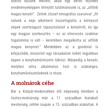
acélos búzánk mellett, akad egy belső fejlődés
eredményeképpen létrejött találmányunk is, az „alföldi
magas kenyér”. Zelnik József etnográfus szavaival: „Itt
nálunk a népi alkotóerő összefoglalta a környező
népek szerteágazó tapasztalatait a kenyérről, és így
egy magyar szerkesztés – ez az elnevezés szakmai
fogalommá is vált – keretében megalkotta az alföldi
magas kenyeret.” Mindebben az a gondolat is
kifejeződik, miszerint egy társadalom lelkét legjobban
éppen a konyhaművészete tükrözi. Márpedig a kenyér,
melyhez célra alkalmatos liszt is szükséges,
konyhaművészetünknek is része.
A molnárok céhe
Bár a Kárpát-medencében élő népesség körében a
lisztes-molnárság már a 11. században kialakult
mesterség, céhhé csupán a 15. században alakultak. A