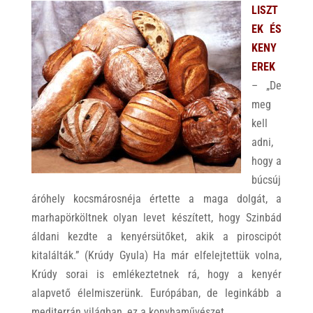
LISZT
EK ÉS
KENY
EREK
– „De
meg
kell
adni,
hogy a
búcsúj
áróhely kocsmárosnéja értette a maga dolgát, a
marhapörköltnek olyan levet készített, hogy Szinbád
áldani kezdte a kenyérsütőket, akik a piroscipót
kitalálták.” (Krúdy Gyula) Ha már elfelejtettük volna,
Krúdy sorai is emlékeztetnek rá, hogy a kenyér
alapvető élelmiszerünk. Európában, de leginkább a
mediterrán világban, ez a konyhaművészet