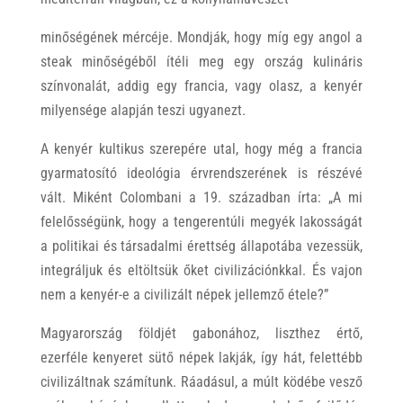
minőségének mércéje. Mondják, hogy míg egy angol a
steak minőségéből ítéli meg egy ország kulináris
színvonalát, addig egy francia, vagy olasz, a kenyér
milyensége alapján teszi ugyanezt.
A kenyér kultikus szerepére utal, hogy még a francia
gyarmatosító ideológia érvrendszerének is részévé
vált. Miként Colombani a 19. században írta: „A mi
felelősségünk, hogy a tengerentúli megyék lakosságát
a politikai és társadalmi érettség állapotába vezessük,
integráljuk és eltöltsük őket civilizációnkkal. És vajon
nem a kenyér-e a civilizált népek jellemző étele?”
Magyarország földjét gabonához, liszthez értő,
ezerféle kenyeret sütő népek lakják, így hát, felettébb
civilizáltnak számítunk. Ráadásul, a múlt ködébe vesző