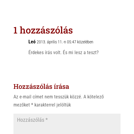
a
b
c
t
e
e
s
r
b
1 hozzászólás
A
o
p
o
Leó
2013. április 11.-n 05:47 közelében
p
k
Érdekes írás volt. És mi lesz a teszt?
Hozzászólás írása
Az e-mail címet nem tesszük közzé.
A kötelező
mezőket
*
karakterrel jelöltük