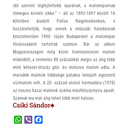
idő szerinti legfejlettebb iparának, a malomiparnak
tömeges kiviteli cikke.” – áll az 1893-1897 között 16
kötetben kiadott Pallas Nagylexikonban, s
hozzátehetjük, hogy ennek a műszaki haladásnak
köszönhetően 1900. táján Budapestet a malomipar
fővárosaként tartották számon. Bár az akkori
Magyarországon még közel tizennyolcezer malom
működött, a termelés 80 százalékát mégis az alig több
mint kétezer-ötszáz gőz- és motoros malom adta. A
maradék malmok többsége patakra települt egyszerű
vízimalom volt. A 20. század utolsó harmadára (1978)
az összes hazai malmok száma másfélszáznyira apadt.
Számuk ma már alig lehet több mint hatvan.
Csíki Sándor♣
W
V
F
h
i
a