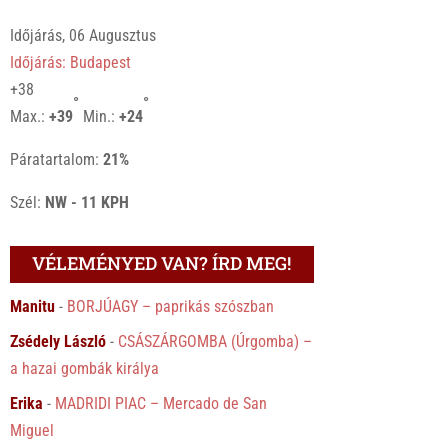
Időjárás, 06 Augusztus
Időjárás: Budapest
+
38
°
°
Max.:
+
39
Min.:
+
24
Páratartalom:
21%
Szél:
NW - 11 KPH
VÉLEMÉNYED VAN? ÍRD MEG!
Manitu
-
BORJÚAGY – paprikás szószban
Zsédely László
-
CSÁSZÁRGOMBA (Úrgomba) –
a hazai gombák királya
Erika
-
MADRIDI PIAC – Mercado de San
Miguel