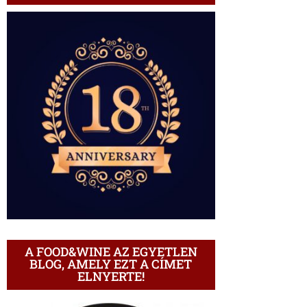
A FOOD&WINE AZ EGYETLEN
BLOG, AMELY EZT A CÍMET
ELNYERTE!