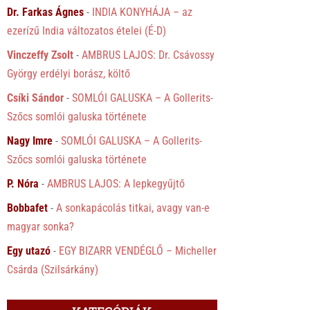
Dr. Farkas Ágnes
-
INDIA KONYHÁJA – az
ezerízű India változatos ételei (É-D)
Vinczeffy Zsolt
-
AMBRUS LAJOS: Dr. Csávossy
György erdélyi borász, költő
Csíki Sándor
-
SOMLÓI GALUSKA – A Gollerits-
Szőcs somlói galuska története
Nagy Imre
-
SOMLÓI GALUSKA – A Gollerits-
Szőcs somlói galuska története
P. Nóra
-
AMBRUS LAJOS: A lepkegyűjtő
Bobbafet
-
A sonkapácolás titkai, avagy van-e
magyar sonka?
Egy utazó
-
EGY BIZARR VENDÉGLŐ – Micheller
Csárda (Szilsárkány)