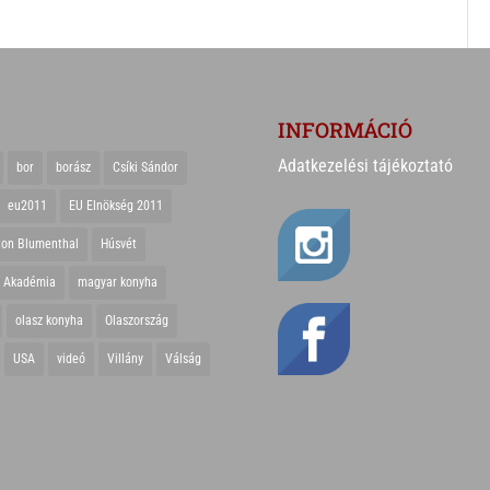
INFORMÁCIÓ
Adatkezelési tájékoztató
bor
borász
Csíki Sándor
eu2011
EU Elnökség 2011
ton Blumenthal
Húsvét
r Akadémia
magyar konyha
olasz konyha
Olaszország
USA
videó
Villány
Válság