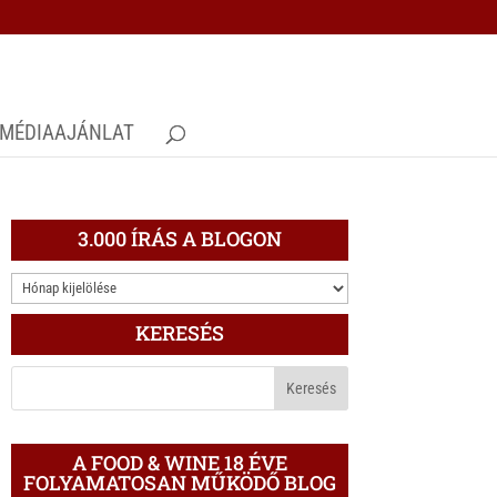
MÉDIAAJÁNLAT
3.000 ÍRÁS A BLOGON
3.000
ÍRÁS
KERESÉS
A
BLOGON
A FOOD & WINE 18 ÉVE
FOLYAMATOSAN MŰKÖDŐ BLOG