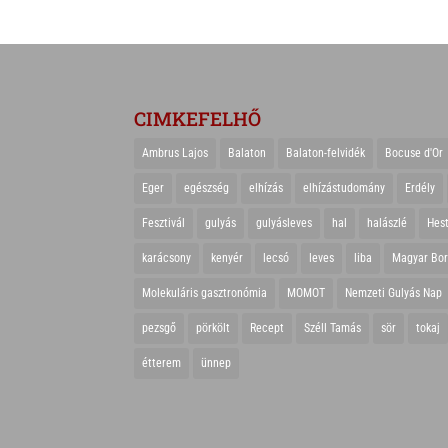
CIMKEFELHŐ
Ambrus Lajos
Balaton
Balaton-felvidék
Bocuse d'Or
Eger
egészség
elhízás
elhízástudomány
Erdély
Fesztivál
gulyás
gulyásleves
hal
halászlé
Hes
karácsony
kenyér
lecsó
leves
liba
Magyar Bo
Molekuláris gasztronómia
MOMOT
Nemzeti Gulyás Nap
pezsgő
pörkölt
Recept
Széll Tamás
sör
tokaj
étterem
ünnep