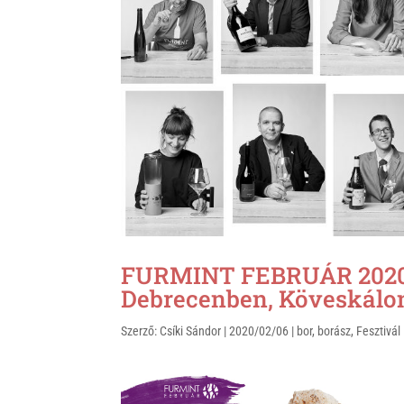
k
FURMINT FEBRUÁR 2020 
Debrecenben, Köveskálo
Szerző:
Csíki Sándor
|
2020/02/06
|
bor
,
borász
,
Fesztivál