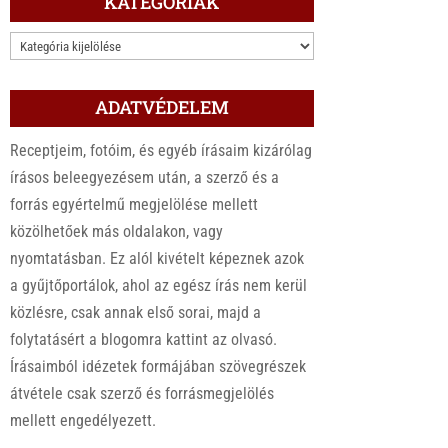
KATEGÓRIÁK
KATEGÓRIÁK
ADATVÉDELEM
Receptjeim, fotóim, és egyéb írásaim kizárólag
írásos beleegyezésem után, a szerző és a
forrás egyértelmű megjelölése mellett
közölhetőek más oldalakon, vagy
nyomtatásban. Ez alól kivételt képeznek azok
a gyűjtőportálok, ahol az egész írás nem kerül
közlésre, csak annak első sorai, majd a
folytatásért a blogomra kattint az olvasó.
Írásaimból idézetek formájában szövegrészek
átvétele csak szerző és forrásmegjelölés
mellett engedélyezett.