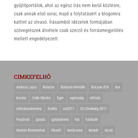
gyűjtőportálok, ahol az egész írás nem kerül közlésre,
csak annak első sorai, majd a folytatásért a blogomra
kattint az olvasó. Írásaimból idézetek formájában
szövegrészek átvétele csak szerző és forrásmegjelölés
mellett engedélyezett.
CIMKEFELHŐ
Ambrus Lajos
Balaton
Balaton-felvidék
Bocuse d'Or
bor
borász
Csíki Sándor
Eger
egészség
elhízás
elhízástudomány
Erdély
eu2011
EU Elnökség 2011
Fesztivál
gulyás
gulyásleves
hal
halászlé
Heston Blumenthal
Húsvét
karácsony
kenyér
lecsó