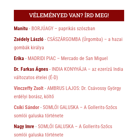
VÉLEMÉNYED VAN? ÍRD MEG!
Manitu
-
BORJÚAGY – paprikás szószban
Zsédely László
-
CSÁSZÁRGOMBA (Úrgomba) – a hazai
gombák királya
Erika
-
MADRIDI PIAC – Mercado de San Miguel
Dr. Farkas Ágnes
-
INDIA KONYHÁJA – az ezerízű India
változatos ételei (É-D)
Vinczeffy Zsolt
-
AMBRUS LAJOS: Dr. Csávossy György
erdélyi borász, költő
Csíki Sándor
-
SOMLÓI GALUSKA – A Gollerits-Szőcs
somlói galuska története
Nagy Imre
-
SOMLÓI GALUSKA – A Gollerits-Szőcs
somlói galuska története