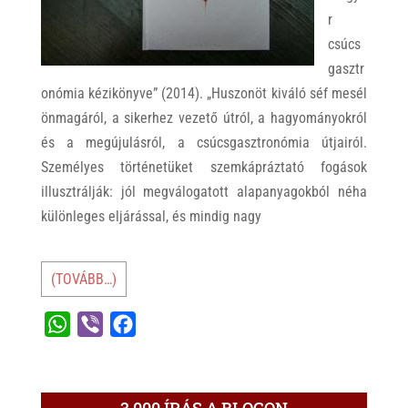
r
csúcs
gasztr
onómia kézikönyve” (2014). „Huszonöt kiváló séf mesél
önmagáról, a sikerhez vezető útról, a hagyományokról
és a megújulásról, a csúcsgasztronómia útjairól.
Személyes történetüket szemkápráztató fogások
illusztrálják: jól megválogatott alapanyagokból néha
különleges eljárással, és mindig nagy
(TOVÁBB…)
W
V
F
h
i
a
a
b
c
t
e
e