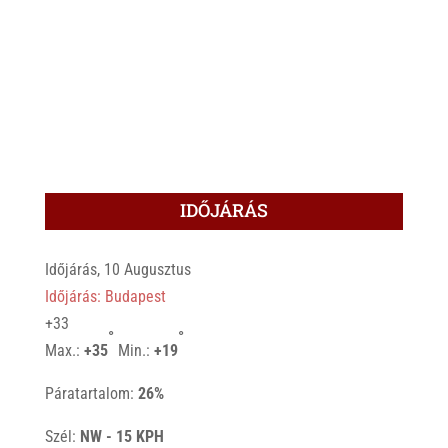
IDŐJÁRÁS
Időjárás, 10 Augusztus
Időjárás: Budapest
+
33
°
°
Max.:
+
35
Min.:
+
19
Páratartalom:
26%
Szél:
NW - 15 KPH