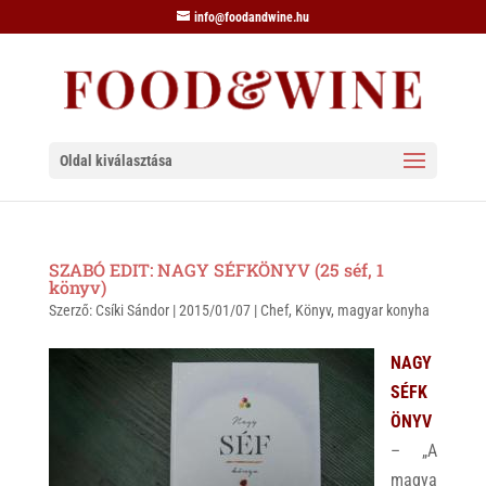
info@foodandwine.hu
Oldal kiválasztása
SZABÓ EDIT: NAGY SÉFKÖNYV (25 séf, 1
könyv)
Szerző:
Csíki Sándor
|
2015/01/07
|
Chef
,
Könyv
,
magyar konyha
NAGY
SÉFK
ÖNYV
– „A
magya