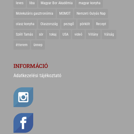
leves
liba
Magyar Bor Akadémia
magyar konyha
Molekuláris gasztronómia
MOMOT
Nemzeti Gulyás Nap
olasz konyha
Olaszország
pezsgő
pörkölt
Recept
Széll Tamás
sör
tokaj
USA
videó
Villány
Válság
étterem
ünnep
INFORMÁCIÓ
Adatkezelési tájékoztató