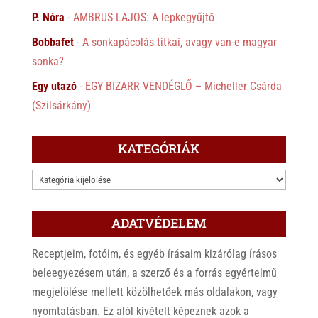
P. Nóra
-
AMBRUS LAJOS: A lepkegyűjtő
Bobbafet
-
A sonkapácolás titkai, avagy van-e magyar
sonka?
Egy utazó
-
EGY BIZARR VENDÉGLŐ – Micheller Csárda
(Szilsárkány)
KATEGÓRIÁK
KATEGÓRIÁK
ADATVÉDELEM
Receptjeim, fotóim, és egyéb írásaim kizárólag írásos
beleegyezésem után, a szerző és a forrás egyértelmű
megjelölése mellett közölhetőek más oldalakon, vagy
nyomtatásban. Ez alól kivételt képeznek azok a