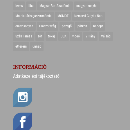
leves
liba
Magyar Bor Akadémia
magyar konyha
Molekuláris gasztronómia
MOMOT
Nemzeti Gulyás Nap
olasz konyha
Olaszország
pezsgő
pörkölt
Recept
Széll Tamás
sör
tokaj
USA
videó
Villány
Válság
étterem
ünnep
INFORMÁCIÓ
Adatkezelési tájékoztató