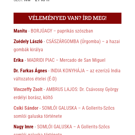
VÉLEMÉNYED VAN? ÍRD MEG!
Manitu
-
BORJÚAGY – paprikás szószban
Zsédely László
-
CSÁSZÁRGOMBA (Úrgomba) – a hazai
gombák királya
Erika
-
MADRIDI PIAC – Mercado de San Miguel
Dr. Farkas Ágnes
-
INDIA KONYHÁJA – az ezerízű India
változatos ételei (É-D)
Vinczeffy Zsolt
-
AMBRUS LAJOS: Dr. Csávossy György
erdélyi borász, költő
Csíki Sándor
-
SOMLÓI GALUSKA – A Gollerits-Szőcs
somlói galuska története
Nagy Imre
-
SOMLÓI GALUSKA – A Gollerits-Szőcs
somlói galuska története