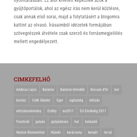
nyomtatásban. Ez alól kivételt képeznek azok a
gyűjtőportálok, ahol az egész írás nem kerül közlésre,
csak annak első sorai, majd a folytatásért a blogomra
kattint az olvasó. Írásaimból idézetek formájában
szövegrészek átvétele csak szerző és forrásmegjelölés
mellett engedélyezett.
CIMKEFELHŐ
Ambrus Lajos
Balaton
Balaton-felvidék
Bocuse d'Or
bor
borász
Csíki Sándor
Eger
egészség
elhízás
elhízástudomány
Erdély
eu2011
EU Elnökség 2011
Fesztivál
gulyás
gulyásleves
hal
halászlé
Heston Blumenthal
Húsvét
karácsony
kenyér
lecsó