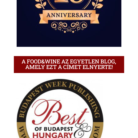
A FOOD&WINE AZ EGYETLEN BLOG,
AMELY EZT A CÍMET ELNYERTE!