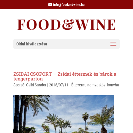
info@foodandwine.hu
Oldal kiválasztása
ZSIDAI CSOPORT – Zsidai éttermek és bárok a
tengerparton
Szerző:
Csíki Sándor
|
2018/07/11
|
Éttererm
,
nemzetközi konyha