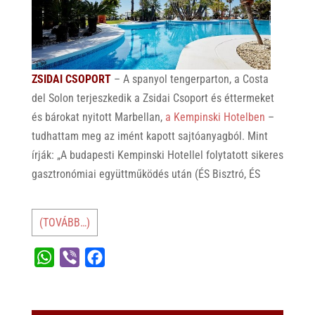
ZSIDAI CSOPORT
– A spanyol tengerparton, a Costa
del Solon terjeszkedik a Zsidai Csoport és éttermeket
és bárokat nyitott Marbellan,
a Kempinski Hotelben
–
tudhattam meg az imént kapott sajtóanyagból. Mint
írják: „A budapesti Kempinski Hotellel folytatott sikeres
gasztronómiai együttműködés után (ÉS Bisztró, ÉS
(TOVÁBB…)
W
V
F
h
i
a
a
b
c