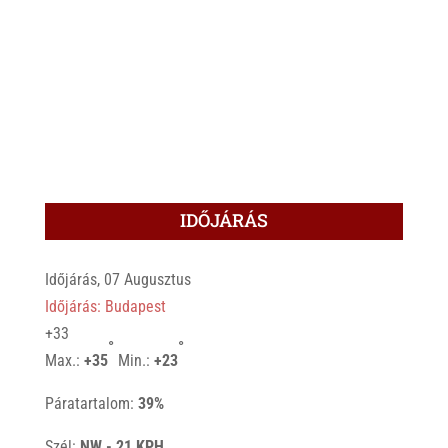
IDŐJÁRÁS
Időjárás, 07 Augusztus
Időjárás: Budapest
+
33
°
°
Max.:
+
35
Min.:
+
23
Páratartalom:
39%
Szél:
NW - 21 KPH