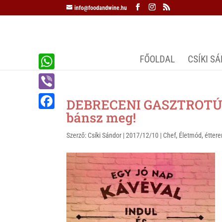
info@foodandwine.hu
FŐOLDAL
CSÍKI S
W
h
V
DEBRECENI GASZTROTÚRA
a
i
bánsz meg!
F
t
b
a
Szerző:
Csíki Sándor
|
2017/12/10
|
Chef
,
Életmód
,
éttere
s
e
c
A
r
e
p
b
p
o
o