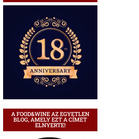
A FOOD&WINE AZ EGYETLEN
BLOG, AMELY EZT A CÍMET
ELNYERTE!