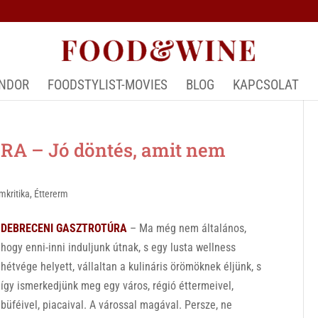
ÁNDOR
FOODSTYLIST-MOVIES
BLOG
KAPCSOLAT
 – Jó döntés, amit nem
mkritika
,
Éttererm
DEBRECENI GASZTROTÚRA
– Ma még nem általános,
hogy enni-inni induljunk útnak, s egy lusta wellness
hétvége helyett, vállaltan a kulináris örömöknek éljünk, s
így ismerkedjünk meg egy város, régió éttermeivel,
büféivel, piacaival. A várossal magával. Persze, ne