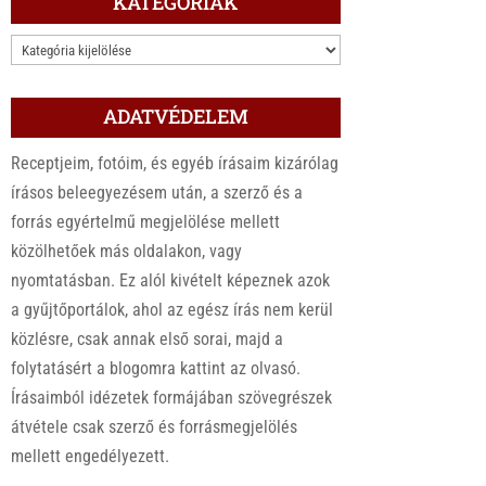
KATEGÓRIÁK
KATEGÓRIÁK
ADATVÉDELEM
Receptjeim, fotóim, és egyéb írásaim kizárólag
írásos beleegyezésem után, a szerző és a
forrás egyértelmű megjelölése mellett
közölhetőek más oldalakon, vagy
nyomtatásban. Ez alól kivételt képeznek azok
a gyűjtőportálok, ahol az egész írás nem kerül
közlésre, csak annak első sorai, majd a
folytatásért a blogomra kattint az olvasó.
Írásaimból idézetek formájában szövegrészek
átvétele csak szerző és forrásmegjelölés
mellett engedélyezett.