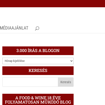
MÉDIAAJÁNLAT
3.000 ÍRÁS A BLOGON
3.000
ÍRÁS
KERESÉS
A
BLOGON
A FOOD & WINE 18 ÉVE
FOLYAMATOSAN MŰKÖDŐ BLOG