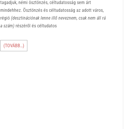
tagadjuk, némi ösztönzés, céltudatosság sem árt
mindehhez. Ösztönzés és céltudatosság az adott város,
régió
(desztinációnak lenne illő neveznem, csak nem áll rá
a szám)
részéről és céltudatos
(TOVÁBB…)