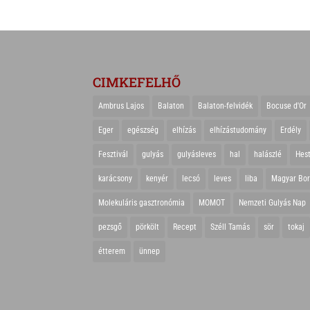
CIMKEFELHŐ
Ambrus Lajos
Balaton
Balaton-felvidék
Bocuse d'Or
Eger
egészség
elhízás
elhízástudomány
Erdély
Fesztivál
gulyás
gulyásleves
hal
halászlé
Hes
karácsony
kenyér
lecsó
leves
liba
Magyar Bo
Molekuláris gasztronómia
MOMOT
Nemzeti Gulyás Nap
pezsgő
pörkölt
Recept
Széll Tamás
sör
tokaj
étterem
ünnep