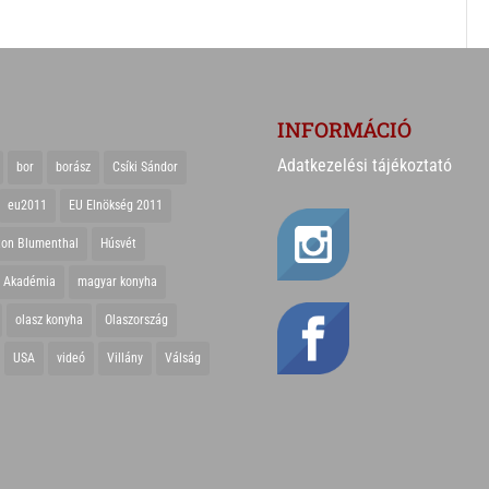
INFORMÁCIÓ
Adatkezelési tájékoztató
bor
borász
Csíki Sándor
eu2011
EU Elnökség 2011
ton Blumenthal
Húsvét
r Akadémia
magyar konyha
olasz konyha
Olaszország
USA
videó
Villány
Válság