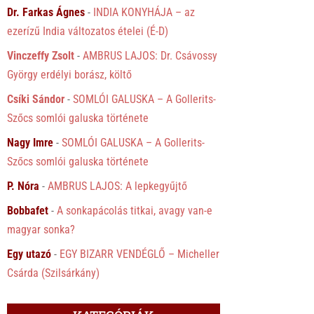
Dr. Farkas Ágnes
-
INDIA KONYHÁJA – az
ezerízű India változatos ételei (É-D)
Vinczeffy Zsolt
-
AMBRUS LAJOS: Dr. Csávossy
György erdélyi borász, költő
Csíki Sándor
-
SOMLÓI GALUSKA – A Gollerits-
Szőcs somlói galuska története
Nagy Imre
-
SOMLÓI GALUSKA – A Gollerits-
Szőcs somlói galuska története
P. Nóra
-
AMBRUS LAJOS: A lepkegyűjtő
Bobbafet
-
A sonkapácolás titkai, avagy van-e
magyar sonka?
Egy utazó
-
EGY BIZARR VENDÉGLŐ – Micheller
Csárda (Szilsárkány)