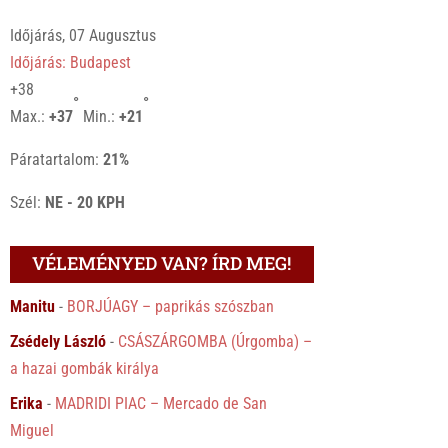
Időjárás, 07 Augusztus
Időjárás: Budapest
+
38
°
°
Max.:
+
37
Min.:
+
21
Páratartalom:
21%
Szél:
NE - 20 KPH
VÉLEMÉNYED VAN? ÍRD MEG!
Manitu
-
BORJÚAGY – paprikás szószban
Zsédely László
-
CSÁSZÁRGOMBA (Úrgomba) –
a hazai gombák királya
Erika
-
MADRIDI PIAC – Mercado de San
Miguel