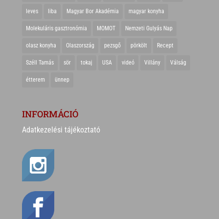
leves
liba
Magyar Bor Akadémia
magyar konyha
Molekuláris gasztronómia
MOMOT
Nemzeti Gulyás Nap
olasz konyha
Olaszország
pezsgő
pörkölt
Recept
Széll Tamás
sör
tokaj
USA
videó
Villány
Válság
étterem
ünnep
INFORMÁCIÓ
Adatkezelési tájékoztató