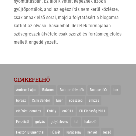
nyomtatásban. Ez alól kivételt képeznek azok a
gyűjtőportálok, ahol az egész írás nem kerül közlésre,
csak annak első sorai, majd a folytatásért a blogomra
kattint az olvasó. Írásaimból idézetek formájában
szövegrészek átvétele csak szerző és forrásmegjelölés
mellett engedélyezett.
CIMKEFELHŐ
Ambrus Lajos
Balaton
Balaton-felvidék
Bocuse d'Or
bor
borász
Csíki Sándor
Eger
egészség
elhízás
elhízástudomány
Erdély
eu2011
EU Elnökség 2011
Fesztivál
gulyás
gulyásleves
hal
halászlé
Heston Blumenthal
Húsvét
karácsony
kenyér
lecsó