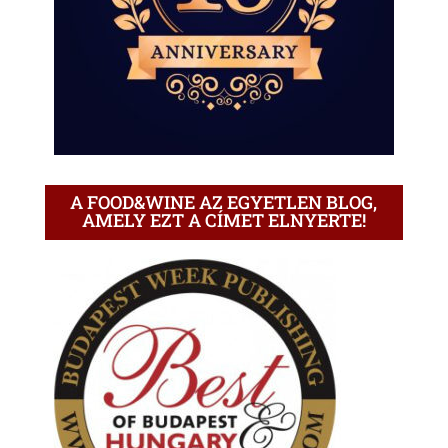
A FOOD&WINE AZ EGYETLEN BLOG,
AMELY EZT A CÍMET ELNYERTE!