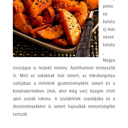
pomo
ea
batata
s) más
néven
batata
,
Magya
rországon is terjedő növény. Ásotthalmon termesztik
is. Mint az sokaknak már ismert, az édesburgonya
valójában a mifelénk gyomnövényként ismert és a
konyhakertekben (már, ahol még van) buzgón irtott
apró szulák rokona. A szulákfélék családjába és a
dísznövényekként is ismert hajnalkák nemzetségébe
tartozik.