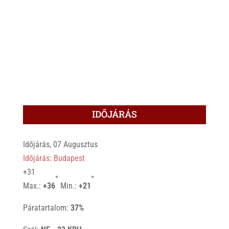
IDŐJÁRÁS
Időjárás, 07 Augusztus
Időjárás: Budapest
+
31
°
°
Max.:
+
36
Min.:
+
21
Páratartalom:
37%