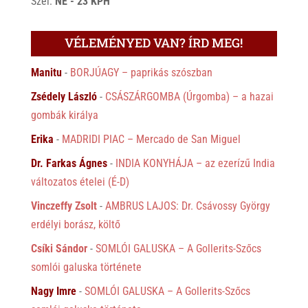
Szél:
NE - 23 KPH
VÉLEMÉNYED VAN? ÍRD MEG!
Manitu
-
BORJÚAGY – paprikás szószban
Zsédely László
-
CSÁSZÁRGOMBA (Úrgomba) – a hazai
gombák királya
Erika
-
MADRIDI PIAC – Mercado de San Miguel
Dr. Farkas Ágnes
-
INDIA KONYHÁJA – az ezerízű India
változatos ételei (É-D)
Vinczeffy Zsolt
-
AMBRUS LAJOS: Dr. Csávossy György
erdélyi borász, költő
Csíki Sándor
-
SOMLÓI GALUSKA – A Gollerits-Szőcs
somlói galuska története
Nagy Imre
-
SOMLÓI GALUSKA – A Gollerits-Szőcs