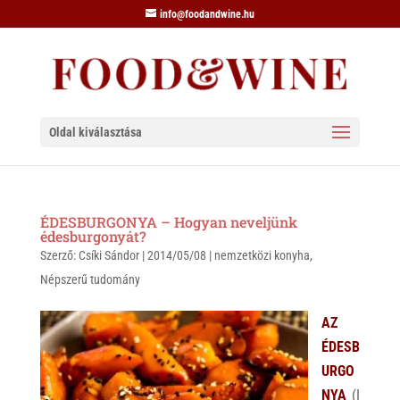
info@foodandwine.hu
Oldal kiválasztása
ÉDESBURGONYA – Hogyan neveljünk
édesburgonyát?
Szerző:
Csíki Sándor
|
2014/05/08
|
nemzetközi konyha
,
Népszerű tudomány
AZ
ÉDESB
URGO
NYA
(I