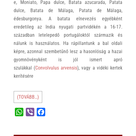
e, Moniato, Papa dulce, Batata azucarada, Patata
dulce, Batata de Málaga, Patata de Málaga,
édesburgonya. A batata elnevezés egyébként
eredetileg az India nyugati partvidékén a 16-17.
században letelepedő portugáloktól származik és
nálunk is használatos. Ha rápillantunk a bal oldali
képre, azonnal szembetűnő lesz a hasonlóság a hazai
gyomnövényként is jól ismert apró
szulákkal (
Convolvulus arvensis
), vagy a vidéki kertek
kerítésére
(TOVÁBB…)
W
V
F
h
i
a
a
b
c