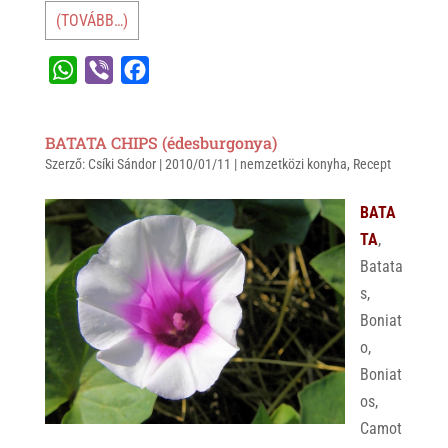
(TOVÁBB…)
W
V
F
h
i
a
a
b
c
BATATA CHIPS (édesburgonya)
t
e
e
Szerző:
Csíki Sándor
|
2010/01/11
|
nemzetközi konyha
,
Recept
s
r
b
A
o
BATA
p
o
TA
,
p
k
Batata
s,
Boniat
o,
Boniat
os,
Camot