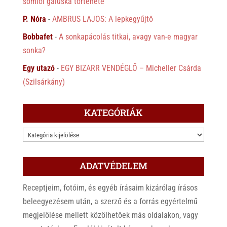
somlói galuska története
P. Nóra
-
AMBRUS LAJOS: A lepkegyűjtő
Bobbafet
-
A sonkapácolás titkai, avagy van-e magyar
sonka?
Egy utazó
-
EGY BIZARR VENDÉGLŐ – Micheller Csárda
(Szilsárkány)
KATEGÓRIÁK
KATEGÓRIÁK
ADATVÉDELEM
Receptjeim, fotóim, és egyéb írásaim kizárólag írásos
beleegyezésem után, a szerző és a forrás egyértelmű
megjelölése mellett közölhetőek más oldalakon, vagy