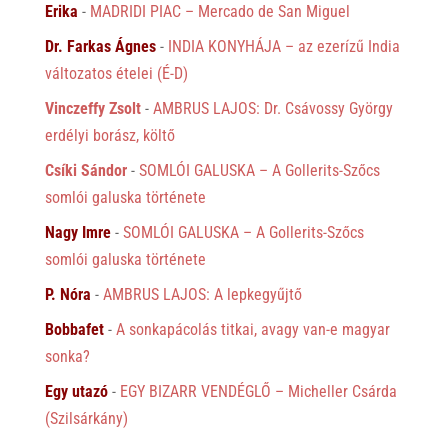
Erika
-
MADRIDI PIAC – Mercado de San Miguel
Dr. Farkas Ágnes
-
INDIA KONYHÁJA – az ezerízű India
változatos ételei (É-D)
Vinczeffy Zsolt
-
AMBRUS LAJOS: Dr. Csávossy György
erdélyi borász, költő
Csíki Sándor
-
SOMLÓI GALUSKA – A Gollerits-Szőcs
somlói galuska története
Nagy Imre
-
SOMLÓI GALUSKA – A Gollerits-Szőcs
somlói galuska története
P. Nóra
-
AMBRUS LAJOS: A lepkegyűjtő
Bobbafet
-
A sonkapácolás titkai, avagy van-e magyar
sonka?
Egy utazó
-
EGY BIZARR VENDÉGLŐ – Micheller Csárda
(Szilsárkány)