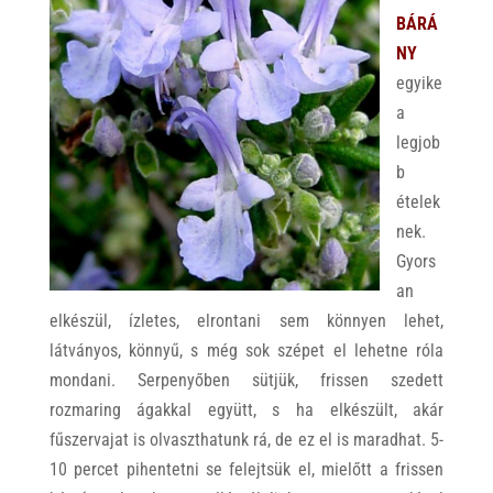
BÁRÁ
NY
egyike
a
legjob
b
ételek
nek.
Gyors
an
elkészül, ízletes, elrontani sem könnyen lehet,
látványos, könnyű, s még sok szépet el lehetne róla
mondani. Serpenyőben sütjük, frissen szedett
rozmaring ágakkal együtt, s ha elkészült, akár
fűszervajat is olvaszthatunk rá, de ez el is maradhat. 5-
10 percet pihentetni se felejtsük el, mielőtt a frissen