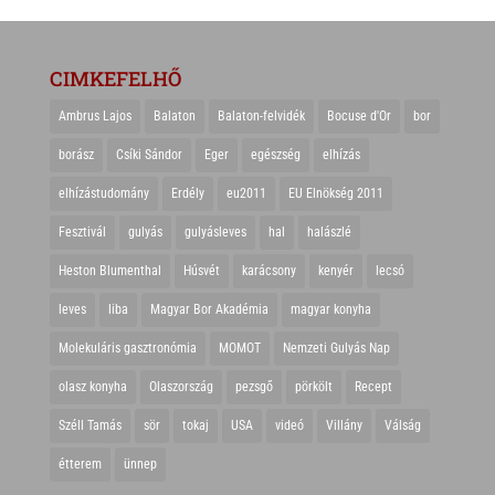
CIMKEFELHŐ
Ambrus Lajos
Balaton
Balaton-felvidék
Bocuse d'Or
bor
borász
Csíki Sándor
Eger
egészség
elhízás
elhízástudomány
Erdély
eu2011
EU Elnökség 2011
Fesztivál
gulyás
gulyásleves
hal
halászlé
Heston Blumenthal
Húsvét
karácsony
kenyér
lecsó
leves
liba
Magyar Bor Akadémia
magyar konyha
Molekuláris gasztronómia
MOMOT
Nemzeti Gulyás Nap
olasz konyha
Olaszország
pezsgő
pörkölt
Recept
Széll Tamás
sör
tokaj
USA
videó
Villány
Válság
étterem
ünnep