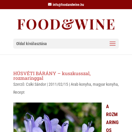
info@foodandwine.hu
Oldal kiválasztása
HÚSVÉTI BÁRÁNY – kuszkusszal,
rozmaringgal
Szerző:
Csíki Sándor
|
2011/02/15
|
Arab konyha
,
magyar konyha
,
Recept
A
ROZM
ARING
OS