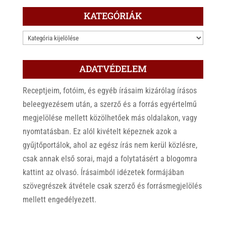
KATEGÓRIÁK
KATEGÓRIÁK
ADATVÉDELEM
Receptjeim, fotóim, és egyéb írásaim kizárólag írásos
beleegyezésem után, a szerző és a forrás egyértelmű
megjelölése mellett közölhetőek más oldalakon, vagy
nyomtatásban. Ez alól kivételt képeznek azok a
gyűjtőportálok, ahol az egész írás nem kerül közlésre,
csak annak első sorai, majd a folytatásért a blogomra
kattint az olvasó. Írásaimból idézetek formájában
szövegrészek átvétele csak szerző és forrásmegjelölés
mellett engedélyezett.