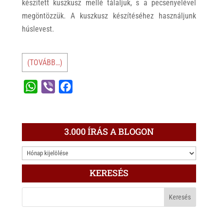
készített kuszkusz mellé tálaljuk, s a pecsenyelével
megöntözzük. A kuszkusz készítéséhez használjunk
húslevest.
(TOVÁBB…)
W
V
F
h
i
a
a
b
c
t
e
e
3.000 ÍRÁS A BLOGON
s
r
b
3.000
A
o
ÍRÁS
p
o
KERESÉS
A
p
k
BLOGON