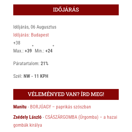
IDŐJÁRÁS
Időjárás, 06 Augusztus
Időjárás: Budapest
+
38
°
°
Max.:
+
39
Min.:
+
24
Páratartalom:
21%
Szél:
NW - 11 KPH
VÉLEMÉNYED VAN? ÍRD MEG!
Manitu
-
BORJÚAGY – paprikás szószban
Zsédely László
-
CSÁSZÁRGOMBA (Úrgomba) – a hazai
gombák királya