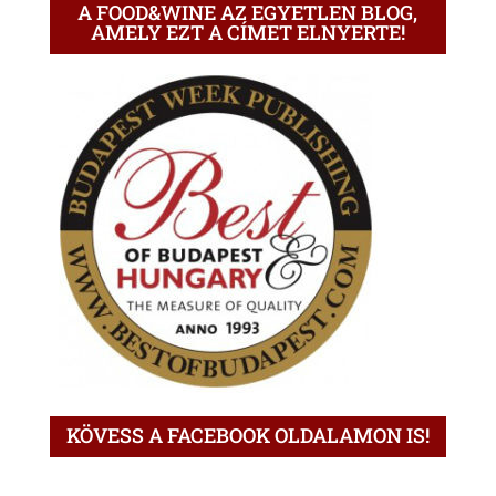
A FOOD&WINE AZ EGYETLEN BLOG,
AMELY EZT A CÍMET ELNYERTE!
KÖVESS A FACEBOOK OLDALAMON IS!