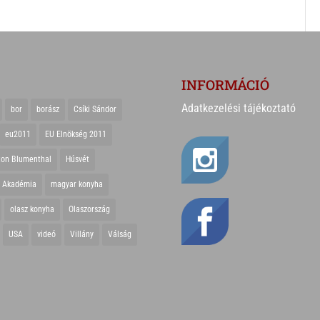
INFORMÁCIÓ
Adatkezelési tájékoztató
bor
borász
Csíki Sándor
eu2011
EU Elnökség 2011
ton Blumenthal
Húsvét
r Akadémia
magyar konyha
olasz konyha
Olaszország
USA
videó
Villány
Válság