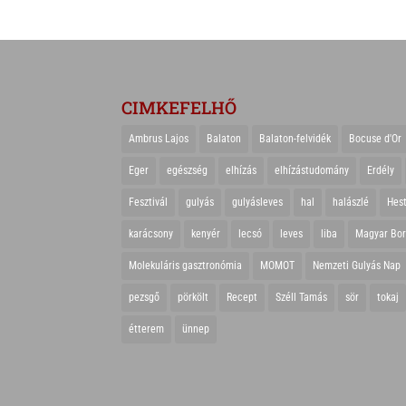
CIMKEFELHŐ
Ambrus Lajos
Balaton
Balaton-felvidék
Bocuse d'Or
Eger
egészség
elhízás
elhízástudomány
Erdély
Fesztivál
gulyás
gulyásleves
hal
halászlé
Hes
karácsony
kenyér
lecsó
leves
liba
Magyar Bo
Molekuláris gasztronómia
MOMOT
Nemzeti Gulyás Nap
pezsgő
pörkölt
Recept
Széll Tamás
sör
tokaj
étterem
ünnep