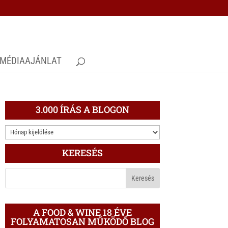
MÉDIAAJÁNLAT
3.000 ÍRÁS A BLOGON
3.000
ÍRÁS
KERESÉS
A
BLOGON
A FOOD & WINE 18 ÉVE
FOLYAMATOSAN MŰKÖDŐ BLOG