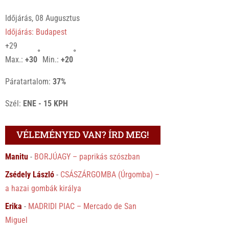
Időjárás, 08 Augusztus
Időjárás: Budapest
+
29
°
°
Max.:
+
30
Min.:
+
20
Páratartalom:
37%
Szél:
ENE - 15 KPH
VÉLEMÉNYED VAN? ÍRD MEG!
Manitu
-
BORJÚAGY – paprikás szószban
Zsédely László
-
CSÁSZÁRGOMBA (Úrgomba) –
a hazai gombák királya
Erika
-
MADRIDI PIAC – Mercado de San
Miguel