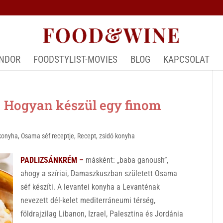
ÁNDOR
FOODSTYLIST-MOVIES
BLOG
KAPCSOLAT
Hogyan készül egy finom
 konyha
,
Osama séf receptje
,
Recept
,
zsidó konyha
PADLIZSÁNKRÉM –
másként: „baba ganoush”,
ahogy a szíriai, Damaszkuszban született Osama
séf készíti. A levantei konyha a Levanténak
nevezett dél-kelet mediterráneumi térség,
földrajzilag Libanon, Izrael, Palesztina és Jordánia