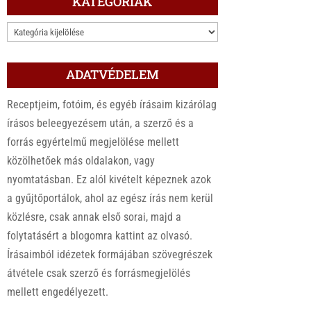
KATEGÓRIÁK
KATEGÓRIÁK
ADATVÉDELEM
Receptjeim, fotóim, és egyéb írásaim kizárólag
írásos beleegyezésem után, a szerző és a
forrás egyértelmű megjelölése mellett
közölhetőek más oldalakon, vagy
nyomtatásban. Ez alól kivételt képeznek azok
a gyűjtőportálok, ahol az egész írás nem kerül
közlésre, csak annak első sorai, majd a
folytatásért a blogomra kattint az olvasó.
Írásaimból idézetek formájában szövegrészek
átvétele csak szerző és forrásmegjelölés
mellett engedélyezett.