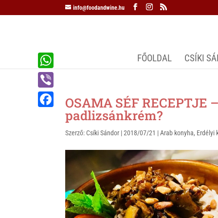
info@foodandwine.hu
FŐOLDAL
CSÍKI S
W
h
V
OSAMA SÉF RECEPTJE – 
a
i
padlizsánkrém?
F
t
b
a
Szerző:
Csíki Sándor
|
2018/07/21
|
Arab konyha
,
Erdélyi
s
e
c
A
r
e
p
b
p
o
o