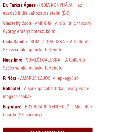
Dr. Farkas Ágnes
-
INDIA KONYHÁJA – az
ezerízű India változatos ételei (É-D)
Vinczeffy Zsolt
-
AMBRUS LAJOS: Dr. Csávossy
György erdélyi borász, költő
Csíki Sándor
-
SOMLÓI GALUSKA – A Gollerits-
Szőcs somlói galuska története
Nagy Imre
-
SOMLÓI GALUSKA – A Gollerits-
Szőcs somlói galuska története
P. Nóra
-
AMBRUS LAJOS: A lepkegyűjtő
Bobbafet
-
A sonkapácolás titkai, avagy van-e
magyar sonka?
Egy utazó
-
EGY BIZARR VENDÉGLŐ – Micheller
Csárda (Szilsárkány)