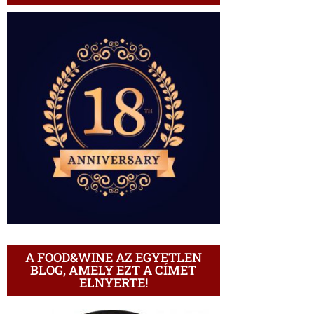
A FOOD&WINE AZ EGYETLEN
BLOG, AMELY EZT A CÍMET
ELNYERTE!