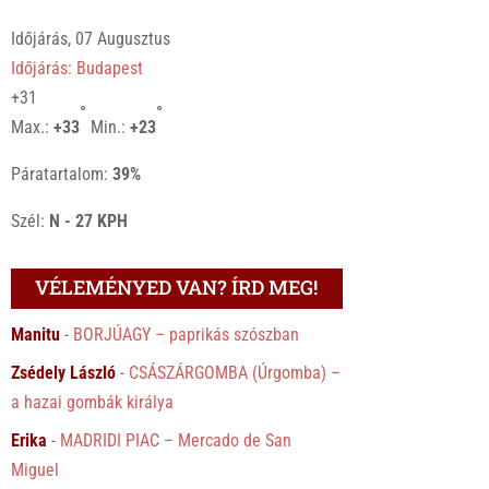
Időjárás, 07 Augusztus
Időjárás: Budapest
+
31
°
°
Max.:
+
33
Min.:
+
23
Páratartalom:
39%
Szél:
N - 27 KPH
VÉLEMÉNYED VAN? ÍRD MEG!
Manitu
-
BORJÚAGY – paprikás szószban
Zsédely László
-
CSÁSZÁRGOMBA (Úrgomba) –
a hazai gombák királya
Erika
-
MADRIDI PIAC – Mercado de San
Miguel