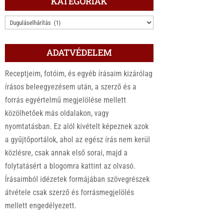
KATEGÓRIÁK
KATEGÓRIÁK
ADATVÉDELEM
Receptjeim, fotóim, és egyéb írásaim kizárólag
írásos beleegyezésem után, a szerző és a
forrás egyértelmű megjelölése mellett
közölhetőek más oldalakon, vagy
nyomtatásban. Ez alól kivételt képeznek azok
a gyűjtőportálok, ahol az egész írás nem kerül
közlésre, csak annak első sorai, majd a
folytatásért a blogomra kattint az olvasó.
Írásaimból idézetek formájában szövegrészek
átvétele csak szerző és forrásmegjelölés
mellett engedélyezett.