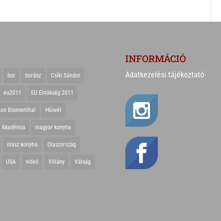
INFORMÁCIÓ
Adatkezelési tájékoztató
bor
borász
Csíki Sándor
eu2011
EU Elnökség 2011
ton Blumenthal
Húsvét
r Akadémia
magyar konyha
olasz konyha
Olaszország
USA
videó
Villány
Válság