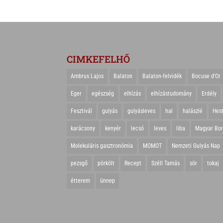
CIMKEFELHŐ
Ambrus Lajos
Balaton
Balaton-felvidék
Bocuse d'Or
Eger
egészség
elhízás
elhízástudomány
Erdély
Fesztivál
gulyás
gulyásleves
hal
halászlé
Hes
karácsony
kenyér
lecsó
leves
liba
Magyar Bo
Molekuláris gasztronómia
MOMOT
Nemzeti Gulyás Nap
pezsgő
pörkölt
Recept
Széll Tamás
sör
tokaj
étterem
ünnep