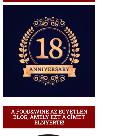
A FOOD&WINE AZ EGYETLEN
BLOG, AMELY EZT A CÍMET
ELNYERTE!