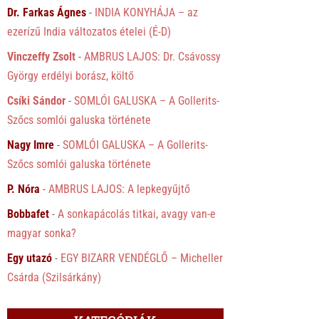
Dr. Farkas Ágnes
-
INDIA KONYHÁJA – az
ezerízű India változatos ételei (É-D)
Vinczeffy Zsolt
-
AMBRUS LAJOS: Dr. Csávossy
György erdélyi borász, költő
Csíki Sándor
-
SOMLÓI GALUSKA – A Gollerits-
Szőcs somlói galuska története
Nagy Imre
-
SOMLÓI GALUSKA – A Gollerits-
Szőcs somlói galuska története
P. Nóra
-
AMBRUS LAJOS: A lepkegyűjtő
Bobbafet
-
A sonkapácolás titkai, avagy van-e
magyar sonka?
Egy utazó
-
EGY BIZARR VENDÉGLŐ – Micheller
Csárda (Szilsárkány)