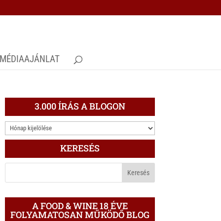
MÉDIAAJÁNLAT
3.000 ÍRÁS A BLOGON
3.000
ÍRÁS
KERESÉS
A
BLOGON
A FOOD & WINE 18 ÉVE
FOLYAMATOSAN MŰKÖDŐ BLOG