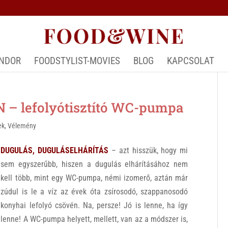
ÁNDOR
FOODSTYLIST-MOVIES
BLOG
KAPCSOLAT
 lefolyótisztító WC-pumpa
ek
,
Vélemény
DUGULÁS, DUGULÁSELHÁRÍTÁS
– azt hisszük, hogy mi
sem egyszerűbb, hiszen a dugulás elhárításához nem
kell több, mint egy WC-pumpa, némi izomerő, aztán már
zúdul is le a víz az évek óta zsírosodó, szappanosodó
konyhai lefolyó csövén. Na, persze! Jó is lenne, ha így
lenne! A WC-pumpa helyett, mellett, van az a módszer is,