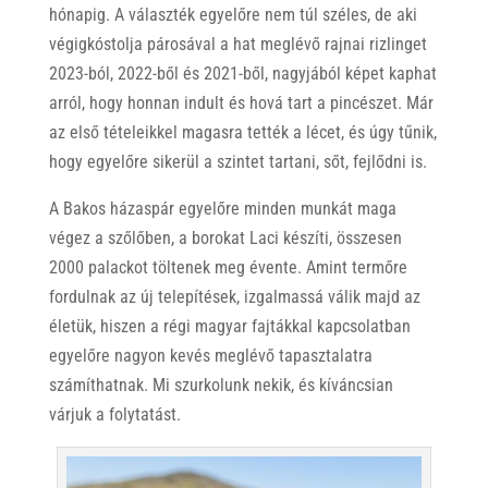
hónapig. A választék egyelőre nem túl széles, de aki
végigkóstolja párosával a hat meglévő rajnai rizlinget
2023-ból, 2022-ből és 2021-ből, nagyjából képet kaphat
arról, hogy honnan indult és hová tart a pincészet. Már
az első tételeikkel magasra tették a lécet, és úgy tűnik,
hogy egyelőre sikerül a szintet tartani, sőt, fejlődni is.
A Bakos házaspár egyelőre minden munkát maga
végez a szőlőben, a borokat Laci készíti, összesen
2000 palackot töltenek meg évente. Amint termőre
fordulnak az új telepítések, izgalmassá válik majd az
életük, hiszen a régi magyar fajtákkal kapcsolatban
egyelőre nagyon kevés meglévő tapasztalatra
számíthatnak. Mi szurkolunk nekik, és kíváncsian
várjuk a folytatást.