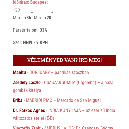
Időjárás: Budapest
+
29
°
°
Max.:
+
36
Min.:
+
20
Páratartalom:
33%
Szél:
NNW - 9 KPH
VÉLEMÉNYED VAN? ÍRD MEG!
Manitu
-
BORJÚAGY – paprikás szószban
Zsédely László
-
CSÁSZÁRGOMBA (Úrgomba) – a hazai
gombák királya
Erika
-
MADRIDI PIAC – Mercado de San Miguel
Dr. Farkas Ágnes
-
INDIA KONYHÁJA – az ezerízű India
változatos ételei (É-D)
Vinczeffy Zsolt
-
AMBRUS LAJOS: Dr. Csávossy György