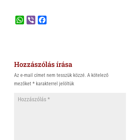
W
V
F
h
i
a
a
b
c
t
e
e
s
r
b
Hozzászólás írása
A
o
p
o
Az e-mail címet nem tesszük közzé.
A kötelező
p
k
mezőket
*
karakterrel jelöltük