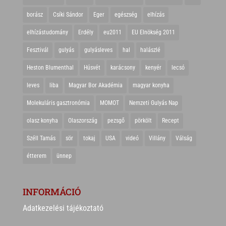
borász
Csíki Sándor
Eger
egészség
elhízás
elhízástudomány
Erdély
eu2011
EU Elnökség 2011
Fesztivál
gulyás
gulyásleves
hal
halászlé
Heston Blumenthal
Húsvét
karácsony
kenyér
lecsó
leves
liba
Magyar Bor Akadémia
magyar konyha
Molekuláris gasztronómia
MOMOT
Nemzeti Gulyás Nap
olasz konyha
Olaszország
pezsgő
pörkölt
Recept
Széll Tamás
sör
tokaj
USA
videó
Villány
Válság
étterem
ünnep
INFORMÁCIÓ
Adatkezelési tájékoztató