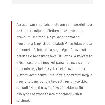
Aki azonban még soha életében nem készített bort,
az hiába tanulja elméletben, elkél számára a
gyakorlati segítség. Nagy Gábor pázmándi
hegybíró, a Nagy Gábor Családi Pince tulajdonosa
örömmel ajánlotta fel a segítségét, és az első
borok az ő bábáskodásával születtek. A következő
évben vásároltak még két parcellát, és ezzel már
több mint egy hektárnyi területről szüreteltek.
Viszont kicsit bonyolulttá tette a helyzetet, hogy a
nagy ültetvény bérlője távozott, így a nyakukba
szakadt 14 hektár szántó és 20 hektár szőlő,
amelynek hasznosítására megoldást kellett
találniuk.