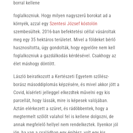
borral kellene
foglalkozniuk. Hogy milyen nagyszerű borokat ad a
környék, azzal egy
Szentesi József kóstolón
szembesültek. 2016-ban befektetési céllal vásároltak
meg egy 35 hektáros területet. Mivel a földeket bérlő
hasznosította, úgy gondolták, hogy egyelőre nem kell
foglalkozniuk a gazdálkodás kérdésével. Csakhogy az
élet máshogy döntött.
László beiratkozott a Kertészeti Egyetem szőlész-
borász másoddiplomás képzésére, és mivel akkor jött a
Covid, kísérleti jelleggel elkezdtek művelni egy kis
parcellát, hogy lássák, mire is képesek valójában.
Aztán elérkezett a szüret, és rádöbbentek, hogy a
megtermelt szőlőt valahol fel is kellene dolgozni, de
annak megfelelő hellyel nem rendelkeztek. Ilyenkor jól
jön, ha van a családban egy építész, volt egy kis