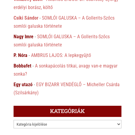
erdélyi borász, költő
Csíki Sándor
-
SOMLÓI GALUSKA – A Gollerits-Szőcs
somlói galuska története
Nagy Imre
-
SOMLÓI GALUSKA – A Gollerits-Szőcs
somlói galuska története
P. Nóra
-
AMBRUS LAJOS: A lepkegyűjtő
Bobbafet
-
A sonkapácolás titkai, avagy van-e magyar
sonka?
Egy utazó
-
EGY BIZARR VENDÉGLŐ – Micheller Csárda
(Szilsárkány)
KATEGÓRIÁK
KATEGÓRIÁK