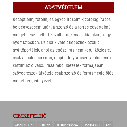
ADATVÉDELEM
Receptjeim, fotóim, és egyéb írásaim kizárólag írásos
beleegyezésem után, a szerző és a forrás egyértelmű
megjelölése mellett közölhetőek más oldalakon, vagy
nyomtatásban. Ez alól kivételt képeznek azok a
gyűjtőportálok, ahol az egész írás nem kerül közlésre,
csak annak első sorai, majd a folytatásért a blogomra
kattint az olvasó. Írásaimból idézetek formájában
szövegrészek átvétele csak szerző és forrásmegjelölés
mellett engedélyezett.
CIMKEFELHŐ
Ambrus Lajos
Balaton
Balaton-felvidék
Bocuse d'Or
bor