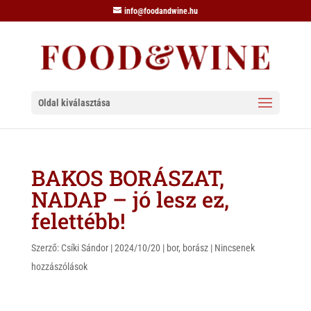
info@foodandwine.hu
Oldal kiválasztása
BAKOS BORÁSZAT,
NADAP – jó lesz ez,
felettébb!
Szerző:
Csíki Sándor
|
2024/10/20
|
bor
,
borász
|
Nincsenek
hozzászólások