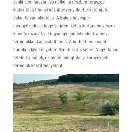
senki sem hagyja szó nélkül, a részben teraszos
kialakítású tihanyi kék ültetvény-ihlette kerámiafal
Zakar István alkotása. A Bakos házaspár
meggyőződése, hogy segíteni kell a kortárs művészek
kibontakozását, de ugyanígy gondolkodnak a helyi
termelőkkel kapcsolatban is. A borbárban a saját
boraikon kívül egyelőre Szentesi József és Nagy Gábor
tételeit kínálják, és mellé hidegtálat a környékbeli
termelők készítményeiből.