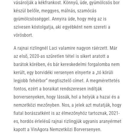
vásárolják a kékfrankost. Könnyű, üde, gyümölcsös bor
készül belőle, meggyes, málnás, szamócás
gyümölcsösséggel. Annyira üde, hogy még az is
szívesen kóstolgatja, aki egyébként nem szereti a
vörösbort.
A rajnai rizlingnél Laci valamire nagyon ráérzett. Már
az első, 2020-as szűretlen tétel is sikert aratott a
barátok körében, és bár kereskedelmi forgalomba nem
került, egy borvidéki versenyen elnyerte a „tó körüli
legjobb fehérbor” megtisztelő címet. A megmérettetés
fontos, ezért a boraikat rendszeresen indítják
borversenyeken, hogy lássák, hol a helyük a hazai és a
nemzetközi mezőnyben. Nos, a jelek azt mutatják, hogy
fiatal borászatként is az élmezőnyhöz tartoznak, 2021-
es, hordós érlelésű rajnai rizlingjük ugyanis aranyérmet
kapott a VinAgora Nemzetközi Borversenyen.