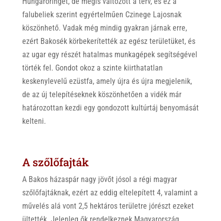
Hungaroringet, de mégis változott a terv, és ez a
falubeliek szerint egyértelműen Czinege Lajosnak
köszönhető. Vadak még mindig gyakran járnak erre,
ezért Bakosék körbekerítették az egész területüket, és
az ugar egy részét hatalmas munkagépek segítségével
törték fel. Gondot okoz a szinte kiirthatatlan
keskenylevelű ezüstfa, amely újra és újra megjelenik,
de az új telepítéseknek köszönhetően a vidék már
határozottan kezdi egy gondozott kultúrtáj benyomását
kelteni.
A szőlőfajták
A Bakos házaspár nagy jövőt jósol a régi magyar
szőlőfajtáknak, ezért az eddig eltelepített 4, valamint a
művelés alá vont 2,5 hektáros területre jórészt ezeket
ültették. Jelenleg ők rendelkeznek Magyarország