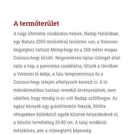
A termőterület
A nagy ültetvény csodálatos helyen, Nadap Határában,
egy Natura 2000 minősítésű területen van, a Velencei-
hegyéghez tartozó Meleg-hegy és a 268 méter magas
Csúcsos-hegy között. Negyvenéves rajnai rizlinget érlel
rajta a nap, a panoráma csodálatos, látszik a távolban
a Velencei-tó kékje, a falu templomtornya és a
Csúcsos-hegy tetején elhelyezett kereszt is. A tó
mikroklimatikus hatásai remekül érvényesülnek, nem
véletlen, hogy mindig is ez volt Nadap szőlőhegye. Az
egész környék egy gránittömbön fekszik, fölötte
rétegekben különböző egyéb kőzetek helyezkednek el,
a felszíni termőréteg 20-80 cm. A talaj rendkívül
mészköves, ami a vízmegtartó képesség