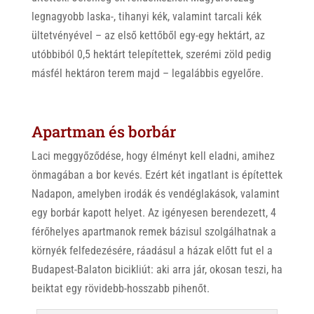
legnagyobb laska-, tihanyi kék, valamint tarcali kék
ültetvényével – az első kettőből egy-egy hektárt, az
utóbbiból 0,5 hektárt telepítettek, szerémi zöld pedig
másfél hektáron terem majd – legalábbis egyelőre.
Apartman és borbár
Laci meggyőződése, hogy élményt kell eladni, amihez
önmagában a bor kevés. Ezért két ingatlant is építettek
Nadapon, amelyben irodák és vendéglakások, valamint
egy borbár kapott helyet. Az igényesen berendezett, 4
férőhelyes apartmanok remek bázisul szolgálhatnak a
környék felfedezésére, ráadásul a házak előtt fut el a
Budapest-Balaton bicikliút: aki arra jár, okosan teszi, ha
beiktat egy rövidebb-hosszabb pihenőt.