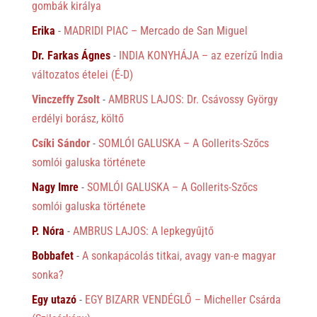
gombák királya
Erika
-
MADRIDI PIAC – Mercado de San Miguel
Dr. Farkas Ágnes
-
INDIA KONYHÁJA – az ezerízű India
változatos ételei (É-D)
Vinczeffy Zsolt
-
AMBRUS LAJOS: Dr. Csávossy György
erdélyi borász, költő
Csíki Sándor
-
SOMLÓI GALUSKA – A Gollerits-Szőcs
somlói galuska története
Nagy Imre
-
SOMLÓI GALUSKA – A Gollerits-Szőcs
somlói galuska története
P. Nóra
-
AMBRUS LAJOS: A lepkegyűjtő
Bobbafet
-
A sonkapácolás titkai, avagy van-e magyar
sonka?
Egy utazó
-
EGY BIZARR VENDÉGLŐ – Micheller Csárda