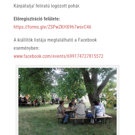
Kárpátalja’ feliratú logózott pohár.
Előregisztráció felülete:
https://forms.gle/ZSPwZKHX9h7wsvC46
A kiállítók listája megtalálható a Facebook
eseményben:
www.facebook.com/events/699174727815572