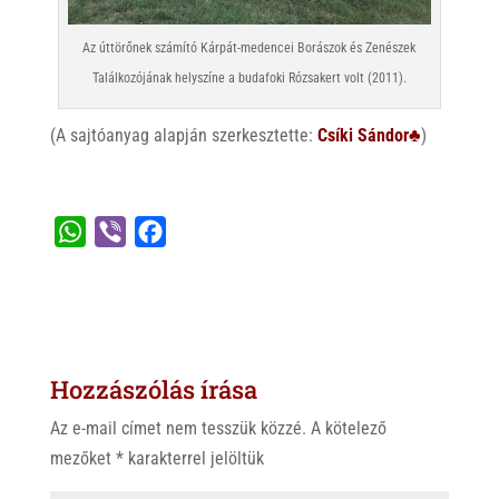
Az úttörőnek számító Kárpát-medencei Borászok és Zenészek
Találkozójának helyszíne a budafoki Rózsakert volt (2011).
(A sajtóanyag alapján szerkesztette:
Csíki Sándor♣
)
W
V
F
h
i
a
a
b
c
t
e
e
s
r
b
Hozzászólás írása
A
o
p
o
Az e-mail címet nem tesszük közzé.
A kötelező
p
k
mezőket
*
karakterrel jelöltük