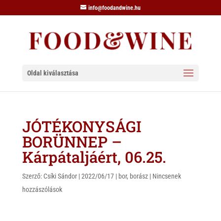
info@foodandwine.hu
Oldal kiválasztása
JÓTÉKONYSÁGI
BORÜNNEP –
Kárpátaljáért, 06.25.
Szerző:
Csíki Sándor
|
2022/06/17
|
bor
,
borász
|
Nincsenek
hozzászólások