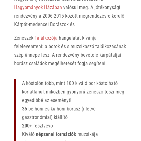
Hagyományok Házában
valósul meg. A jótékonysági
rendezvény a 2006-2015 között megrendezésre kerülő
Kárpát-medencei Borászok és
Zenészek
Találkozója
hangulatát kívánja
feleleveníteni: a borok és s muzsikaszó találkozásának
szép ünnepe lesz. A rendezvény bevétele kárpátaljai
borász családok megélhetését fogja segíteni.
A kóstolón több, mint 100 kiváló bor kóstolható
korlátlanul, miközben gyönyörű zeneszó teszi még
egyedibbé az eseményt!
35
belhoni és külhoni borász (illetve
gasztronómiai) kiállító
200+
résztvevő
Kiváló
népzenei formációk
muzsikája