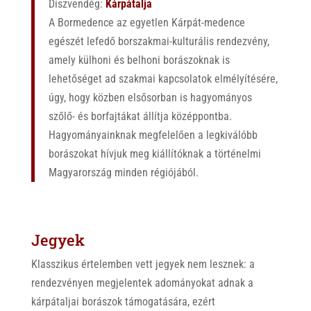
Díszvendég:
Kárpátalja
A Bormedence az egyetlen Kárpát-medence
egészét lefedő borszakmai-kulturális rendezvény,
amely külhoni és belhoni borászoknak is
lehetőséget ad szakmai kapcsolatok elmélyítésére,
úgy, hogy közben elsősorban is hagyományos
szőlő- és borfajtákat állítja középpontba.
Hagyományainknak megfelelően a legkiválóbb
borászokat hívjuk meg kiállítóknak a történelmi
Magyarország minden régiójából.
Jegyek
Klasszikus értelemben vett jegyek nem lesznek: a
rendezvényen megjelentek adományokat adnak a
kárpátaljai borászok támogatására, ezért