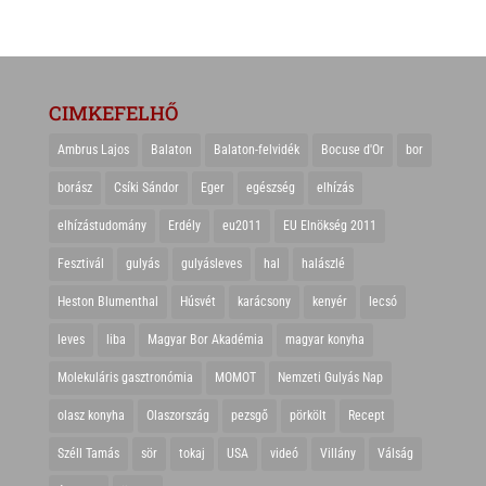
CIMKEFELHŐ
Ambrus Lajos
Balaton
Balaton-felvidék
Bocuse d'Or
bor
borász
Csíki Sándor
Eger
egészség
elhízás
elhízástudomány
Erdély
eu2011
EU Elnökség 2011
Fesztivál
gulyás
gulyásleves
hal
halászlé
Heston Blumenthal
Húsvét
karácsony
kenyér
lecsó
leves
liba
Magyar Bor Akadémia
magyar konyha
Molekuláris gasztronómia
MOMOT
Nemzeti Gulyás Nap
olasz konyha
Olaszország
pezsgő
pörkölt
Recept
Széll Tamás
sör
tokaj
USA
videó
Villány
Válság