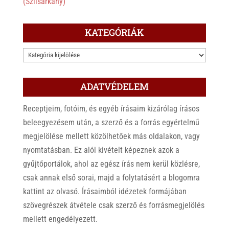
(Szilsárkány)
KATEGÓRIÁK
KATEGÓRIÁK
ADATVÉDELEM
Receptjeim, fotóim, és egyéb írásaim kizárólag írásos
beleegyezésem után, a szerző és a forrás egyértelmű
megjelölése mellett közölhetőek más oldalakon, vagy
nyomtatásban. Ez alól kivételt képeznek azok a
gyűjtőportálok, ahol az egész írás nem kerül közlésre,
csak annak első sorai, majd a folytatásért a blogomra
kattint az olvasó. Írásaimból idézetek formájában
szövegrészek átvétele csak szerző és forrásmegjelölés
mellett engedélyezett.