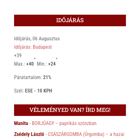
IDŐJÁRÁS
Időjárás, 06 Augusztus
Időjárás: Budapest
+
39
°
°
Max.:
+
40
Min.:
+
24
Páratartalom:
21%
Szél:
ESE - 10 KPH
VÉLEMÉNYED VAN? ÍRD MEG!
Manitu
-
BORJÚAGY – paprikás szószban
Zsédely László
-
CSÁSZÁRGOMBA (Úrgomba) – a hazai