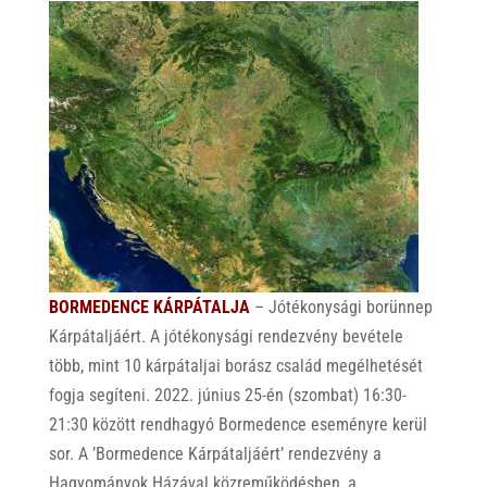
BORMEDENCE KÁRPÁTALJA
– Jótékonysági borünnep
Kárpátaljáért. A jótékonysági rendezvény bevétele
több, mint 10 kárpátaljai borász család megélhetését
fogja segíteni. 2022. június 25-én (szombat) 16:30-
21:30 között rendhagyó Bormedence eseményre kerül
sor. A ’Bormedence Kárpátaljáért’ rendezvény a
Hagyományok Házával közreműködésben, a