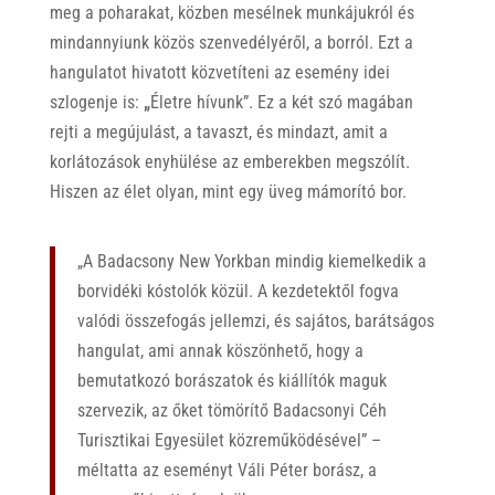
meg a poharakat, közben mesélnek munkájukról és
mindannyiunk közös szenvedélyéről, a borról. Ezt a
hangulatot hivatott közvetíteni az esemény idei
szlogenje is:
„
Életre hívunk”. Ez a két szó magában
rejti a megújulást, a tavaszt, és mindazt, amit a
korlátozások enyhülése az emberekben megszólít.
Hiszen az élet olyan, mint egy üveg mámorító bor.
„A Badacsony New Yorkban mindig kiemelkedik a
borvidéki kóstolók közül. A kezdetektől fogva
valódi összefogás jellemzi, és sajátos, barátságos
hangulat, ami annak köszönhető, hogy a
bemutatkozó borászatok és kiállítók maguk
szervezik, az őket tömörítő Badacsonyi Céh
Turisztikai Egyesület közreműködésével” –
méltatta az eseményt Váli Péter borász, a