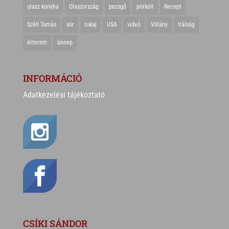
olasz konyha
Olaszország
pezsgő
pörkölt
Recept
Széll Tamás
sör
tokaj
USA
videó
Villány
Válság
étterem
ünnep
INFORMÁCIÓ
Adatkezelési tájékoztató
CSÍKI SÁNDOR