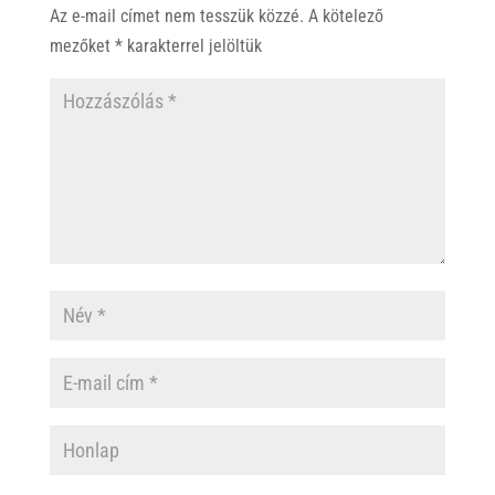
p
o
Az e-mail címet nem tesszük közzé.
A kötelező
p
k
mezőket
*
karakterrel jelöltük