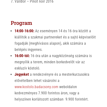
VáliBor – Pinot noir 2016
Program
14:00-16:00:
Az eseményen 14 és 16 óra között a
kiállítók a szakmai partnereket és a sajtó képviselőit
fogadják (meghívásos alapon), akik számára a
belépés ingyenes.
16:00-tól:
16 óra után a nagyközönség számára is
megnyílik a terem, minden borkedvelőt vár az
exkluzív kóstoló.
Jegyeket
a rendezvényre és a mesterkurzusokra
elővételben lehet vásárolni a
www.kostolo.badacsony.com
weboldalon
kedvezményes 7.900 forintos áron, vagy a
helyszínen korlátozott számban 9.900 forintért.