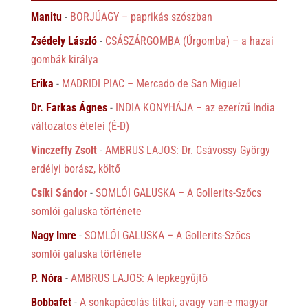
Manitu
-
BORJÚAGY – paprikás szószban
Zsédely László
-
CSÁSZÁRGOMBA (Úrgomba) – a hazai
gombák királya
Erika
-
MADRIDI PIAC – Mercado de San Miguel
Dr. Farkas Ágnes
-
INDIA KONYHÁJA – az ezerízű India
változatos ételei (É-D)
Vinczeffy Zsolt
-
AMBRUS LAJOS: Dr. Csávossy György
erdélyi borász, költő
Csíki Sándor
-
SOMLÓI GALUSKA – A Gollerits-Szőcs
somlói galuska története
Nagy Imre
-
SOMLÓI GALUSKA – A Gollerits-Szőcs
somlói galuska története
P. Nóra
-
AMBRUS LAJOS: A lepkegyűjtő
Bobbafet
-
A sonkapácolás titkai, avagy van-e magyar