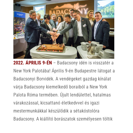
2022. ÁPRILIS 9-ÉN
– Badacsony idén is visszatér a
New York Palotába! Április 9-én Budapestre látogat a
Badacsonyi Borvidék. A vendégeket gazdag kínálat
várja Badacsony kiemelkedő boraiból a New York
Palota Róma termében. Újult lendülettel, hatalmas
várakozással, kicsattanó életkedvvel és igazi
mestermunkákkal készülődik a sétakóstolóra
Badacsony. A kiállító borászatok személyesen töltik