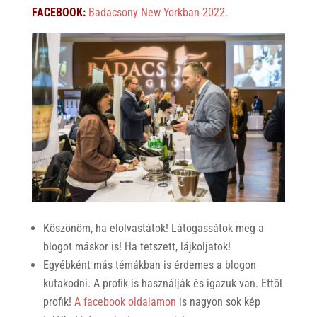
FACEBOOK:
Badacsony New Yorkban 2022.
Köszönöm, ha elolvastátok! Látogassátok meg a
blogot máskor is! Ha tetszett, lájkoljatok!
Egyébként más témákban is érdemes a blogon
kutakodni. A profik is használják és igazuk van. Ettől
profik!
A facebook oldalamon
is nagyon sok kép