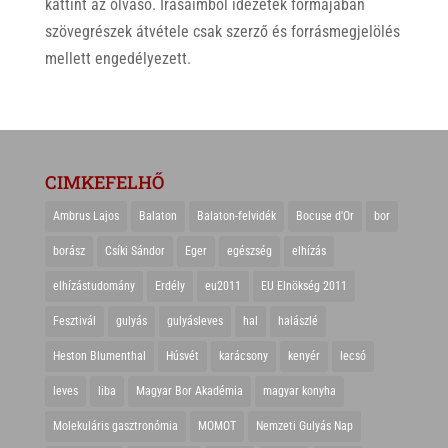
kattint az olvasó. Írásaimból idézetek formájában
szövegrészek átvétele csak szerző és forrásmegjelölés
mellett engedélyezett.
CIMKEFELHŐ
Ambrus Lajos
Balaton
Balaton-felvidék
Bocuse d'Or
bor
borász
Csíki Sándor
Eger
egészség
elhízás
elhízástudomány
Erdély
eu2011
EU Elnökség 2011
Fesztivál
gulyás
gulyásleves
hal
halászlé
Heston Blumenthal
Húsvét
karácsony
kenyér
lecsó
leves
liba
Magyar Bor Akadémia
magyar konyha
Molekuláris gasztronómia
MOMOT
Nemzeti Gulyás Nap