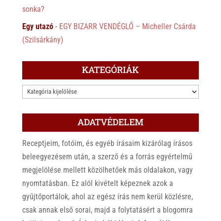
sonka?
Egy utazó
-
EGY BIZARR VENDÉGLŐ – Micheller Csárda
(Szilsárkány)
KATEGÓRIÁK
KATEGÓRIÁK
ADATVÉDELEM
Receptjeim, fotóim, és egyéb írásaim kizárólag írásos
beleegyezésem után, a szerző és a forrás egyértelmű
megjelölése mellett közölhetőek más oldalakon, vagy
nyomtatásban. Ez alól kivételt képeznek azok a
gyűjtőportálok, ahol az egész írás nem kerül közlésre,
csak annak első sorai, majd a folytatásért a blogomra