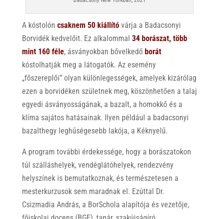
A kóstolón
csaknem 50 kiállító
várja a Badacsonyi
Borvidék kedvelőit. Ez alkalommal
34 borászat, több
mint 160 féle
, ásványokban bővelkedő
borát
kóstolhatják meg a látogatók. Az esemény
„főszereplői” olyan különlegességek, amelyek kizárólag
ezen a borvidéken születnek meg, köszönhetően a talaj
egyedi ásványosságának, a bazalt, a homokkő és a
klíma sajátos hatásainak. Ilyen például a badacsonyi
bazalthegy leghűségesebb lakója, a Kéknyelű.
A program további érdekessége, hogy a borászatokon
túl szálláshelyek, vendéglátóhelyek, rendezvény
helyszínek is bemutatkoznak, és természetesen a
mesterkurzusok sem maradnak el. Ezúttal Dr.
Csizmadia András, a BorSchola alapítója és vezetője,
főiskolai docens (BGE), tanár, szakújságíró,