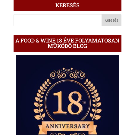
ÍRÁS
KERESÉS
A
BLOGON
A FOOD & WINE 18 ÉVE FOLYAMATOSAN
MŰKÖDŐ BLOG