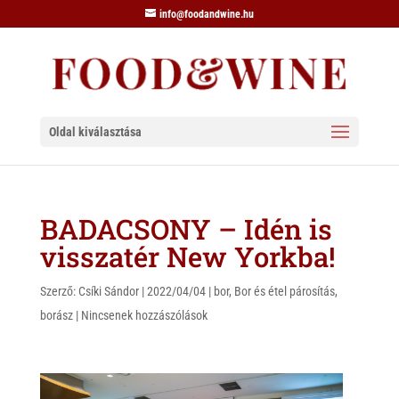
info@foodandwine.hu
Oldal kiválasztása
BADACSONY – Idén is
visszatér New Yorkba!
Szerző:
Csíki Sándor
|
2022/04/04
|
bor
,
Bor és étel párosítás
,
borász
|
Nincsenek hozzászólások