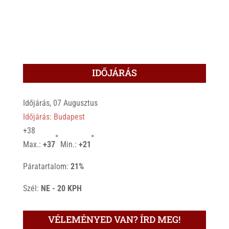
IDŐJÁRÁS
Időjárás, 07 Augusztus
Időjárás: Budapest
+
38
°
°
Max.:
+
37
Min.:
+
21
Páratartalom:
21%
Szél:
NE - 20 KPH
VÉLEMÉNYED VAN? ÍRD MEG!