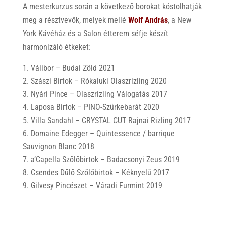
A mesterkurzus során a következő borokat kóstolhatják
meg a résztvevők, melyek mellé
Wolf András
, a New
York Kávéház és a Salon étterem séfje készít
harmonizáló étkeket:
Válibor – Budai Zöld 2021
Szászi Birtok – Rókaluki Olaszrizling 2020
Nyári Pince – Olaszrizling Válogatás 2017
Laposa Birtok – PINO-Szürkebarát 2020
Villa Sandahl – CRYSTAL CUT Rajnai Rizling 2017
Domaine Edegger – Quintessence / barrique
Sauvignon Blanc 2018
a’Capella Szőlőbirtok – Badacsonyi Zeus 2019
Csendes Dűlő Szőlőbirtok – Kéknyelű 2017
Gilvesy Pincészet – Váradi Furmint 2019