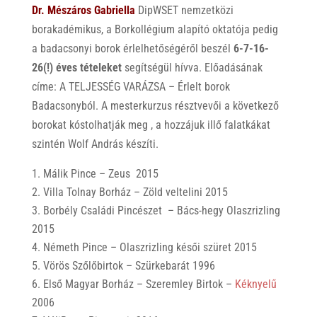
Dr. Mészáros Gabriella
DipWSET nemzetközi
borakadémikus, a Borkollégium alapító oktatója pedig
a badacsonyi borok érlelhetőségéről beszél
6-7-16-
26(!) éves tételeket
segítségül hívva. Előadásának
címe: A TELJESSÉG VARÁZSA – Érlelt borok
Badacsonyból. A mesterkurzus résztvevői a következő
borokat kóstolhatják meg , a hozzájuk illő falatkákat
szintén Wolf András készíti.
Málik Pince – Zeus 2015
Villa Tolnay Borház – Zöld veltelini 2015
Borbély Családi Pincészet – Bács-hegy Olaszrizling
2015
Németh Pince – Olaszrizling késői szüret 2015
Vörös Szőlőbirtok – Szürkebarát 1996
Első Magyar Borház – Szeremley Birtok –
Kéknyelű
2006