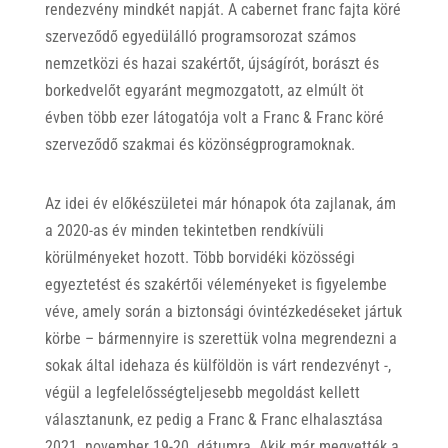
rendezvény mindkét napját. A cabernet franc fajta köré
szerveződő egyedülálló programsorozat számos
nemzetközi és hazai szakértőt, újságírót, borászt és
borkedvelőt egyaránt megmozgatott, az elmúlt öt
évben több ezer látogatója volt a Franc & Franc köré
szerveződő szakmai és közönségprogramoknak.
Az idei év előkészületei már hónapok óta zajlanak, ám
a 2020-as év minden tekintetben rendkívüli
körülményeket hozott. Több borvidéki közösségi
egyeztetést és szakértői véleményeket is figyelembe
véve, amely során a biztonsági óvintézkedéseket jártuk
körbe – bármennyire is szerettük volna megrendezni a
sokak által idehaza és külföldön is várt rendezvényt -,
végül a legfelelősségteljesebb megoldást kellett
választanunk, ez pedig a Franc & Franc elhalasztása
2021. november 19-20. dátumra. Akik már megvették a