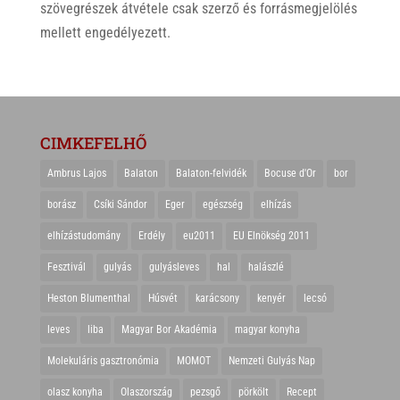
szövegrészek átvétele csak szerző és forrásmegjelölés
mellett engedélyezett.
CIMKEFELHŐ
Ambrus Lajos
Balaton
Balaton-felvidék
Bocuse d'Or
bor
borász
Csíki Sándor
Eger
egészség
elhízás
elhízástudomány
Erdély
eu2011
EU Elnökség 2011
Fesztivál
gulyás
gulyásleves
hal
halászlé
Heston Blumenthal
Húsvét
karácsony
kenyér
lecsó
leves
liba
Magyar Bor Akadémia
magyar konyha
Molekuláris gasztronómia
MOMOT
Nemzeti Gulyás Nap
olasz konyha
Olaszország
pezsgő
pörkölt
Recept