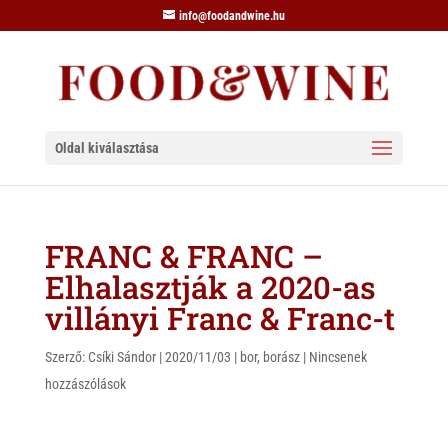
info@foodandwine.hu
Oldal kiválasztása
FRANC & FRANC –
Elhalasztják a 2020-as
villányi Franc & Franc-t
Szerző:
Csíki Sándor
|
2020/11/03
|
bor
,
borász
|
Nincsenek
hozzászólások