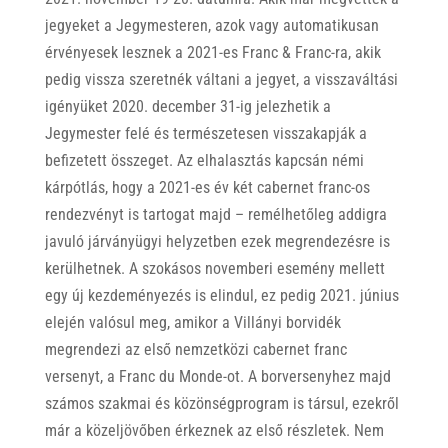
jegyeket a Jegymesteren, azok vagy automatikusan
érvényesek lesznek a 2021-es Franc & Franc-ra, akik
pedig vissza szeretnék váltani a jegyet, a visszaváltási
igényüket 2020. december 31-ig jelezhetik a
Jegymester felé és természetesen visszakapják a
befizetett összeget. Az elhalasztás kapcsán némi
kárpótlás, hogy a 2021-es év két cabernet franc-os
rendezvényt is tartogat majd – remélhetőleg addigra
javuló járványügyi helyzetben ezek megrendezésre is
kerülhetnek. A szokásos novemberi esemény mellett
egy új kezdeményezés is elindul, ez pedig 2021. június
elején valósul meg, amikor a Villányi borvidék
megrendezi az első nemzetközi cabernet franc
versenyt, a Franc du Monde-ot. A borversenyhez majd
számos szakmai és közönségprogram is társul, ezekről
már a közeljövőben érkeznek az első részletek. Nem