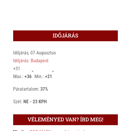
IDŐJÁRÁS
Időjárás, 07 Augusztus
Időjárás: Budapest
+
31
°
°
Max.:
+
36
Min.:
+
21
Páratartalom:
37%
Szél:
NE - 23 KPH
VÉLEMÉNYED VAN? ÍRD MEG!