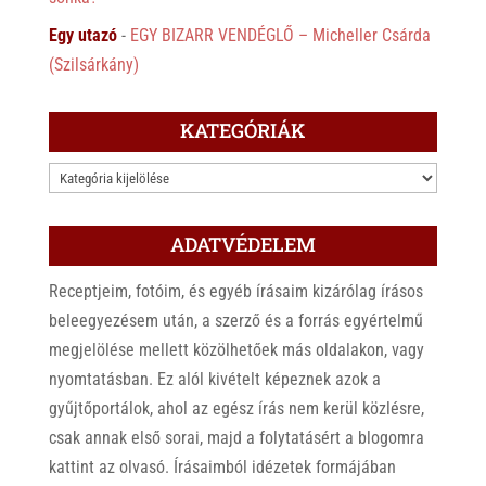
Egy utazó
-
EGY BIZARR VENDÉGLŐ – Micheller Csárda
(Szilsárkány)
KATEGÓRIÁK
KATEGÓRIÁK
ADATVÉDELEM
Receptjeim, fotóim, és egyéb írásaim kizárólag írásos
beleegyezésem után, a szerző és a forrás egyértelmű
megjelölése mellett közölhetőek más oldalakon, vagy
nyomtatásban. Ez alól kivételt képeznek azok a
gyűjtőportálok, ahol az egész írás nem kerül közlésre,
csak annak első sorai, majd a folytatásért a blogomra
kattint az olvasó. Írásaimból idézetek formájában