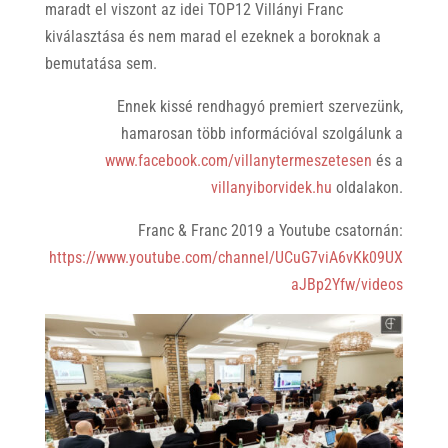
maradt el viszont az idei TOP12 Villányi Franc
kiválasztása és nem marad el ezeknek a boroknak a
bemutatása sem.
Ennek kissé rendhagyó premiert szervezünk,
hamarosan több információval szolgálunk a
www.facebook.com/villanytermeszetesen
és a
villanyiborvidek.hu
oldalakon.
Franc & Franc 2019 a Youtube csatornán:
https://www.youtube.com/channel/UCuG7viA6vKk09UX
aJBp2Yfw/videos