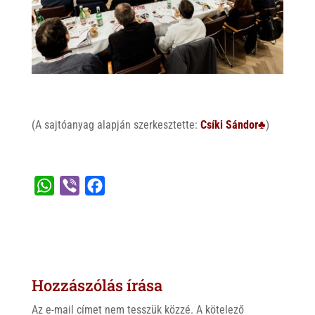
(A sajtóanyag alapján szerkesztette:
Csíki Sándor♣
)
W
V
F
h
i
a
a
b
c
t
e
e
s
r
b
Hozzászólás írása
A
o
p
o
Az e-mail címet nem tesszük közzé.
A kötelező