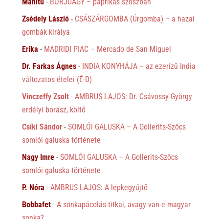
Manitu
-
BORJÚAGY – paprikás szószban
Zsédely László
-
CSÁSZÁRGOMBA (Úrgomba) – a hazai
gombák királya
Erika
-
MADRIDI PIAC – Mercado de San Miguel
Dr. Farkas Ágnes
-
INDIA KONYHÁJA – az ezerízű India
változatos ételei (É-D)
Vinczeffy Zsolt
-
AMBRUS LAJOS: Dr. Csávossy György
erdélyi borász, költő
Csíki Sándor
-
SOMLÓI GALUSKA – A Gollerits-Szőcs
somlói galuska története
Nagy Imre
-
SOMLÓI GALUSKA – A Gollerits-Szőcs
somlói galuska története
P. Nóra
-
AMBRUS LAJOS: A lepkegyűjtő
Bobbafet
-
A sonkapácolás titkai, avagy van-e magyar
sonka?