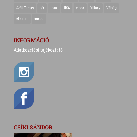
Széll Tamás
sör
tokaj
USA
videó
Villány
Válság
étterem
ünnep
INFORMÁCIÓ
Adatkezelési tájékoztató
CSÍKI SÁNDOR