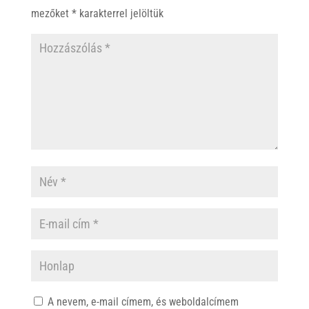
p
k
mezőket
*
karakterrel jelöltük
A nevem, e-mail címem, és weboldalcímem