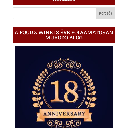
A
BLOGON
A FOOD & WINE 18 ÉVE FOLYAMATOSAN
MŰKÖDŐ BLOG