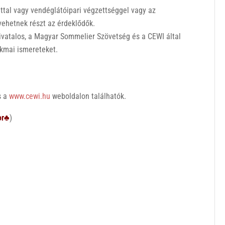
ttal vagy vendéglátóipari végzettséggel vagy az
vehetnek részt az érdeklődők.
hivatalos, a Magyar Sommelier Szövetség és a CEWI által
zakmai ismereteket.
s a
www.cewi.hu
weboldalon találhatók.
or♣
)