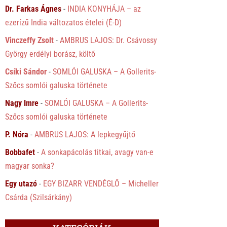
Dr. Farkas Ágnes
-
INDIA KONYHÁJA – az
ezerízű India változatos ételei (É-D)
Vinczeffy Zsolt
-
AMBRUS LAJOS: Dr. Csávossy
György erdélyi borász, költő
Csíki Sándor
-
SOMLÓI GALUSKA – A Gollerits-
Szőcs somlói galuska története
Nagy Imre
-
SOMLÓI GALUSKA – A Gollerits-
Szőcs somlói galuska története
P. Nóra
-
AMBRUS LAJOS: A lepkegyűjtő
Bobbafet
-
A sonkapácolás titkai, avagy van-e
magyar sonka?
Egy utazó
-
EGY BIZARR VENDÉGLŐ – Micheller
Csárda (Szilsárkány)