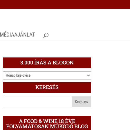
MÉDIAAJÁNLAT
3.000 ÍRÁS A BLOGON
3.000
ÍRÁS
KERESÉS
A
BLOGON
A FOOD & WINE 18 ÉVE
FOLYAMATOSAN MŰKÖDŐ BLOG