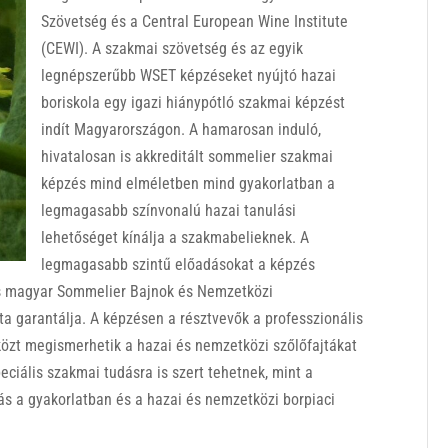
Szövetség és a Central European Wine Institute
(CEWI). A szakmai szövetség és az egyik
legnépszerűbb WSET képzéseket nyújtó hazai
boriskola egy igazi hiánypótló szakmai képzést
indít Magyarországon. A hamarosan induló,
hivatalosan is akkreditált sommelier szakmai
képzés mind elméletben mind gyakorlatban a
legmagasabb színvonalú hazai tanulási
lehetőséget kínálja a szakmabelieknek. A
legmagasabb szintű előadásokat a képzés
os magyar Sommelier Bajnok és Nemzetközi
a garantálja. A képzésen a résztvevők a professzionális
közt megismerhetik a hazai és nemzetközi szőlőfajtákat
eciális szakmai tudásra is szert tehetnek, mint a
tás a gyakorlatban és a hazai és nemzetközi borpiaci