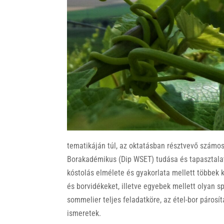
k
tematikáján túl, az oktatásban résztvevő szám
Borakadémikus (Dip WSET) tudása és tapasztalat
kóstolás elmélete és gyakorlata mellett többek 
és borvidékeket, illetve egyebek mellett olyan sp
sommelier teljes feladatköre, az étel-bor párosí
ismeretek.