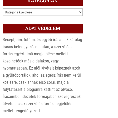
KATEGÓRIÁK
KATEGÓRIÁK
ADATVÉDELEM
Receptjeim, fotóim, és egyéb írásaim kizárólag
írásos beleegyezésem után, a szerző és a
forrás egyértelmű megjelölése mellett
közölhetőek más oldalakon, vagy
nyomtatásban. Ez alól kivételt képeznek azok
a gyűjtőportálok, ahol az egész írás nem kerül
közlésre, csak annak első sorai, majd a
folytatásért a blogomra kattint az olvasó.
Írásaimból idézetek formájában szövegrészek
átvétele csak szerző és forrásmegjelölés
mellett engedélyezett.