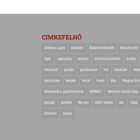
CIMKEFELHŐ
Ambrus Lajos
Balaton
Balaton-felvidék
Bocuse d'Or
Eger
egészség
elhízás
elhízástudomány
Erdély
Fesztivál
gulyás
gulyásleves
hal
halászlé
Hes
karácsony
kenyér
lecsó
leves
liba
Magyar Bo
Molekuláris gasztronómia
MOMOT
Nemzeti Gulyás Nap
pezsgő
pörkölt
Recept
Széll Tamás
sör
tokaj
étterem
ünnep