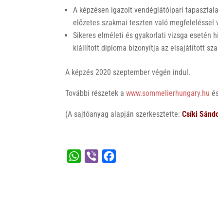
A képzésen igazolt vendéglátóipari tapasztala
előzetes szakmai teszten való megfeleléssel 
Sikeres elméleti és gyakorlati vizsga esetén 
kiállított diploma bizonyítja az elsajátított s
A képzés 2020 szeptember végén indul.
További részetek a
www.sommelierhungary.hu
é
(A sajtóanyag alapján szerkesztette:
Csíki Sánd
W
V
F
h
i
a
a
b
c
t
e
e
s
r
b