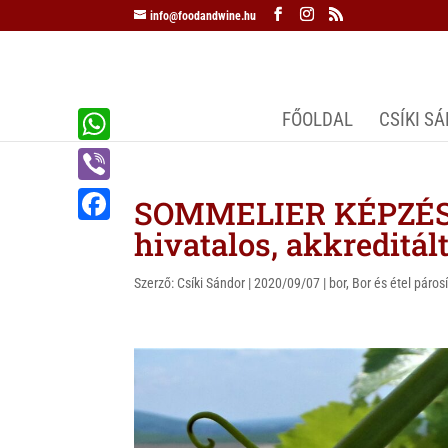
info@foodandwine.hu
FŐOLDAL
CSÍKI S
W
h
V
SOMMELIER KÉPZÉS –
a
i
hivatalos, akkreditá
F
t
b
a
s
Szerző:
Csíki Sándor
|
2020/09/07
|
bor
,
Bor és étel páros
e
c
A
r
e
p
b
p
o
o