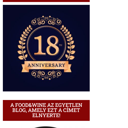
A FOOD&WINE AZ EGYETLEN
BLOG, AMELY EZT A CÍMET
ELNYERTE!