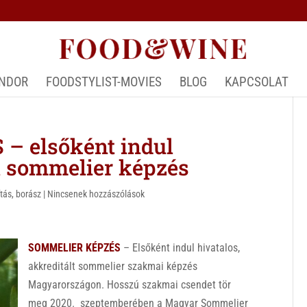
ÁNDOR
FOODSTYLIST-MOVIES
BLOG
KAPCSOLAT
 elsőként indul
lt sommelier képzés
ítás
,
borász
|
Nincsenek hozzászólások
SOMMELIER KÉPZÉS
– Elsőként indul hivatalos,
akkreditált sommelier szakmai képzés
Magyarországon. Hosszú szakmai csendet tör
meg 2020. szeptemberében a Magyar Sommelier