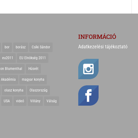
INFORMÁCIÓ
Adatkezelési tájékoztató
bor
borász
Csíki Sándor
eu2011
EU Elnökség 2011
ton Blumenthal
Húsvét
r Akadémia
magyar konyha
olasz konyha
Olaszország
USA
videó
Villány
Válság