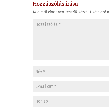
Hozzászólás írása
A
o
p
o
Az e-mail címet nem tesszük közzé.
A kötelező
p
k