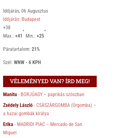
Időjárás, 06 Augusztus
Időjárás: Budapest
+
38
°
°
Max.:
+
41
Min.:
+
25
Páratartalom:
21%
Szél:
WNW - 6 KPH
VÉLEMÉNYED VAN? ÍRD MEG!
Manitu
-
BORJÚAGY – paprikás szószban
Zsédely László
-
CSÁSZÁRGOMBA (Úrgomba) –
a hazai gombák királya
Erika
-
MADRIDI PIAC – Mercado de San
Miguel