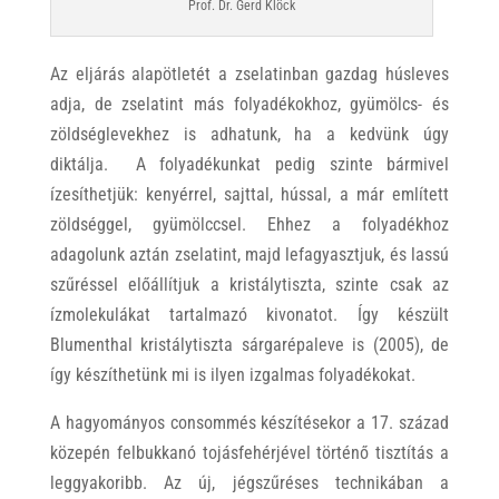
Prof. Dr. Gerd Klöck
Az eljárás alapötletét a zselatinban gazdag húsleves
adja, de zselatint más folyadékokhoz, gyümölcs- és
zöldséglevekhez is adhatunk, ha a kedvünk úgy
diktálja. A folyadékunkat pedig szinte bármivel
ízesíthetjük: kenyérrel, sajttal, hússal, a már említett
zöldséggel, gyümölccsel. Ehhez a folyadékhoz
adagolunk aztán zselatint, majd lefagyasztjuk, és lassú
szűréssel előállítjuk a kristálytiszta, szinte csak az
ízmolekulákat tartalmazó kivonatot. Így készült
Blumenthal kristálytiszta sárgarépaleve is (2005), de
így készíthetünk mi is ilyen izgalmas folyadékokat.
A hagyományos consommés készítésekor a 17. század
közepén felbukkanó tojásfehérjével történő tisztítás a
leggyakoribb. Az új, jégszűréses technikában a