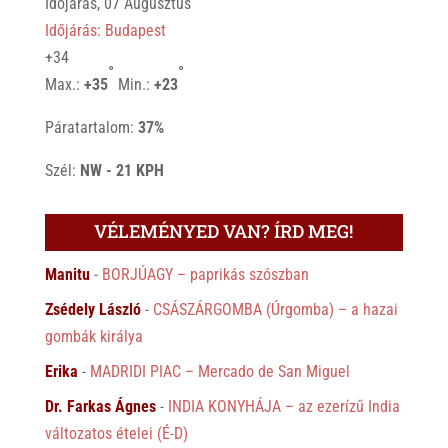
Időjárás, 07 Augusztus
Időjárás: Budapest
+
34
°
°
Max.:
+
35
Min.:
+
23
Páratartalom:
37%
Szél:
NW - 21 KPH
VÉLEMÉNYED VAN? ÍRD MEG!
Manitu
-
BORJÚAGY – paprikás szószban
Zsédely László
-
CSÁSZÁRGOMBA (Úrgomba) – a hazai
gombák királya
Erika
-
MADRIDI PIAC – Mercado de San Miguel
Dr. Farkas Ágnes
-
INDIA KONYHÁJA – az ezerízű India
változatos ételei (É-D)