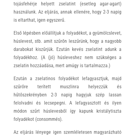
tojásfehérje helyett zselatint (esetleg agar-agart)
használunk. Az eljárás, annak ellenére, hogy 2-3 napig
is eltarthat, igen egyszerű.
Első lépésben előállítjuk a folyadékot, a gyümölcslevet,
húslevest, stb. amit szűrőn leszűrünk, hogy a nagyobb
darabokat kiszűrjük. Ezután kevés zselatint adunk a
folyadékhoz. (A (jó) húsleveshez nem szükséges a
zselatin hozzáadása, mert amúgy is tartalmazza.)
Ezután a zselatinos folyadékot lefagyasztjuk, majd
szűrőre terített muszlinra helyezzük és
hűtőszekrényben 2-3 napig hagyjuk szép lassan
felolvadni és lecsepegni. A lefagyasztott és ilyen
módon szűrt húslevesből így kapunk kristálytiszta
folyadékot (consommés).
Az eljárás lényege igen szemléletesen magyarázható