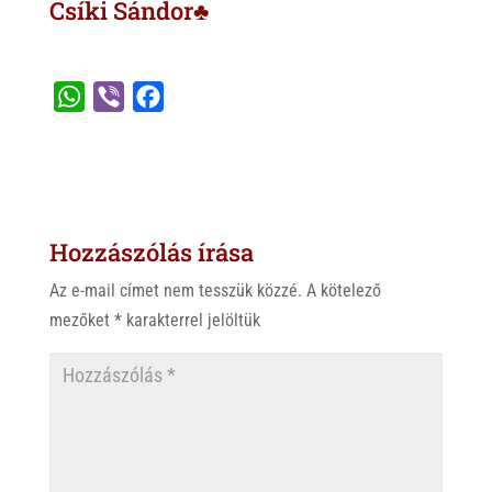
Csíki Sándor♣
W
V
F
h
i
a
a
b
c
t
e
e
s
r
b
Hozzászólás írása
A
o
p
o
Az e-mail címet nem tesszük közzé.
A kötelező
p
k
mezőket
*
karakterrel jelöltük