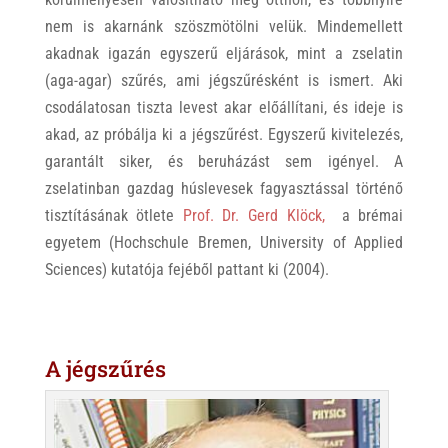
nem is akarnánk szöszmötölni velük. Mindemellett
akadnak igazán egyszerű eljárások, mint a zselatin
(aga-agar) szűrés, ami jégszűrésként is ismert. Aki
csodálatosan tiszta levest akar előállítani, és ideje is
akad, az próbálja ki a jégszűrést. Egyszerű kivitelezés,
garantált siker, és beruházást sem igényel. A
zselatinban gazdag húslevesek fagyasztással történő
tisztításának ötlete
Prof. Dr. Gerd Klöck,
a brémai
egyetem (Hochschule Bremen, University of Applied
Sciences) kutatója fejéből pattant ki (2004).
A jégszűrés