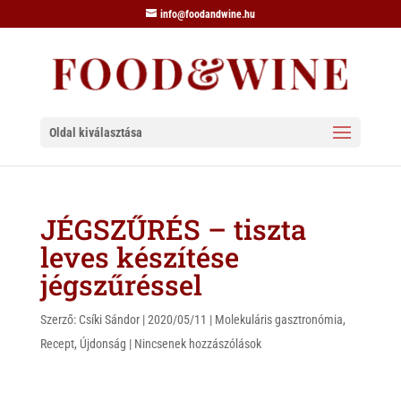
info@foodandwine.hu
Oldal kiválasztása
JÉGSZŰRÉS – tiszta
leves készítése
jégszűréssel
Szerző:
Csíki Sándor
|
2020/05/11
|
Molekuláris gasztronómia
,
Recept
,
Újdonság
|
Nincsenek hozzászólások