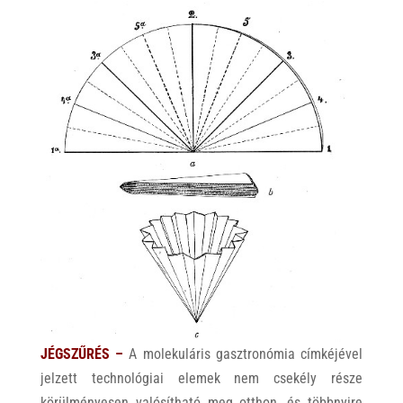
JÉGSZŰRÉS
–
A molekuláris gasztronómia címkéjével
jelzett technológiai elemek nem csekély része
körülményesen valósítható meg otthon, és többnyire