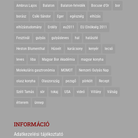
Ambrus Lajos
Balaton
Balaton-felvidék
Bocuse d'Or
bor
borász
Csíki Sándor
Eger
egészség
elhízás
elhízástudomány
Erdély
eu2011
EU Elnökség 2011
Fesztivál
gulyás
gulyásleves
hal
halászlé
Heston Blumenthal
Húsvét
karácsony
kenyér
lecsó
leves
liba
Magyar Bor Akadémia
magyar konyha
Molekuláris gasztronómia
MOMOT
Nemzeti Gulyás Nap
olasz konyha
Olaszország
pezsgő
pörkölt
Recept
Széll Tamás
sör
tokaj
USA
videó
Villány
Válság
étterem
ünnep
INFORMÁCIÓ
Adatkezelési tájékoztató