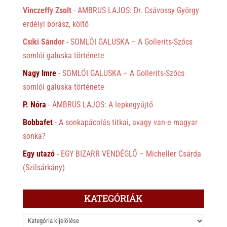
Vinczeffy Zsolt
-
AMBRUS LAJOS: Dr. Csávossy György
erdélyi borász, költő
Csíki Sándor
-
SOMLÓI GALUSKA – A Gollerits-Szőcs
somlói galuska története
Nagy Imre
-
SOMLÓI GALUSKA – A Gollerits-Szőcs
somlói galuska története
P. Nóra
-
AMBRUS LAJOS: A lepkegyűjtő
Bobbafet
-
A sonkapácolás titkai, avagy van-e magyar
sonka?
Egy utazó
-
EGY BIZARR VENDÉGLŐ – Micheller Csárda
(Szilsárkány)
KATEGÓRIÁK
KATEGÓRIÁK