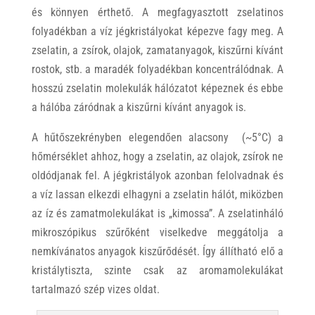
és könnyen érthető. A megfagyasztott zselatinos
folyadékban a víz jégkristályokat képezve fagy meg. A
zselatin, a zsírok, olajok, zamatanyagok, kiszűrni kívánt
rostok, stb. a maradék folyadékban koncentrálódnak. A
hosszú zselatin molekulák hálózatot képeznek és ebbe
a hálóba záródnak a kiszűrni kívánt anyagok is.
A hűtőszekrényben elegendően alacsony (~5°C) a
hőmérséklet ahhoz, hogy a zselatin, az olajok, zsírok ne
oldódjanak fel. A jégkristályok azonban felolvadnak és
a víz lassan elkezdi elhagyni a zselatin hálót, miközben
az íz és zamatmolekulákat is „kimossa”. A zselatinháló
mikroszópikus szűrőként viselkedve meggátolja a
nemkívánatos anyagok kiszűrődését. Így állítható elő a
kristálytiszta, szinte csak az aromamolekulákat
tartalmazó szép vizes oldat.