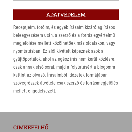
ADATVÉDELEM
Receptjeim, fotóim, és egyéb írásaim kizárólag írásos
beleegyezésem után, a szerző és a forrás egyértelmű
megjelölése mellett közölhetőek más oldalakon, vagy
nyomtatásban. Ez alól kivételt képeznek azok a
gyűjtőportálok, ahol az egész írás nem kerül közlésre,
csak annak első sorai, majd a folytatásért a blogomra
kattint az olvasó. Írásaimból idézetek formájában
szövegrészek átvétele csak szerző és forrásmegjelölés
mellett engedélyezett.
CIMKEFELHŐ