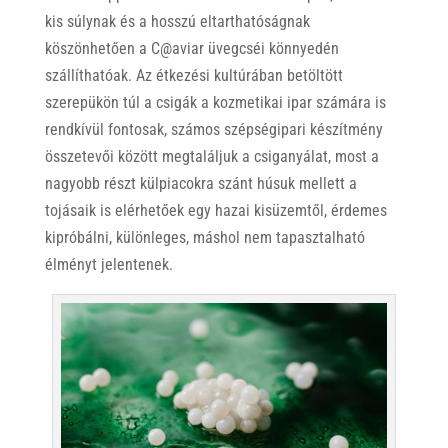
kis súlynak és a hosszú eltarthatóságnak
köszönhetően a C@aviar üvegcséi könnyedén
szállíthatóak. Az étkezési kultúrában betöltött
szerepükön túl a csigák a kozmetikai ipar számára is
rendkívül fontosak, számos szépségipari készítmény
összetevői között megtaláljuk a csiganyálat, most a
nagyobb részt külpiacokra szánt húsuk mellett a
tojásaik is elérhetőek egy hazai kisüzemtől, érdemes
kipróbálni, különleges, máshol nem tapasztalható
élményt jelentenek.