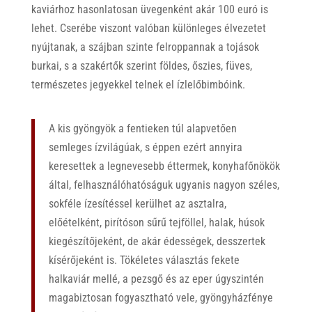
kaviárhoz hasonlatosan üvegenként akár 100 euró is
lehet. Cserébe viszont valóban különleges élvezetet
nyújtanak, a szájban szinte felroppannak a tojások
burkai, s a szakértők szerint földes, őszies, füves,
természetes jegyekkel telnek el ízlelőbimbóink.
A kis gyöngyök a fentieken túl alapvetően
semleges ízvilágúak, s éppen ezért annyira
keresettek a legnevesebb éttermek, konyhafőnökök
által, felhasználóhatóságuk ugyanis nagyon széles,
sokféle ízesítéssel kerülhet az asztalra,
előételként, pirítóson sűrű tejföllel, halak, húsok
kiegészítőjeként, de akár édességek, desszertek
kísérőjeként is. Tökéletes választás fekete
halkaviár mellé, a pezsgő és az eper úgyszintén
magabiztosan fogyasztható vele, gyöngyházfénye