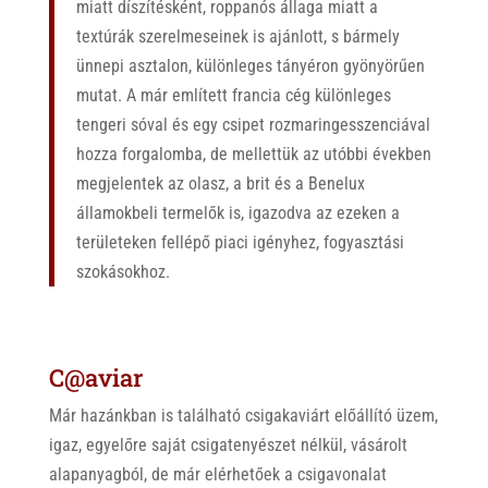
miatt díszítésként, roppanós állaga miatt a
textúrák szerelmeseinek is ajánlott, s bármely
ünnepi asztalon, különleges tányéron gyönyörűen
mutat. A már említett francia cég különleges
tengeri sóval és egy csipet rozmaringesszenciával
hozza forgalomba, de mellettük az utóbbi években
megjelentek az olasz, a brit és a Benelux
államokbeli termelők is, igazodva az ezeken a
területeken fellépő piaci igényhez, fogyasztási
szokásokhoz.
C@aviar
Már hazánkban is található csigakaviárt előállító üzem,
igaz, egyelőre saját csigatenyészet nélkül, vásárolt
alapanyagból, de már elérhetőek a csigavonalat