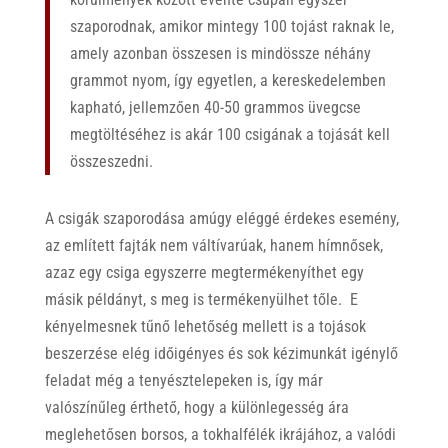
szaporodnak, amikor mintegy 100 tojást raknak le,
amely azonban összesen is mindössze néhány
grammot nyom, így egyetlen, a kereskedelemben
kapható, jellemzően 40-50 grammos üvegcse
megtöltéséhez is akár 100 csigának a tojását kell
összeszedni.
A csigák szaporodása amúgy eléggé érdekes esemény,
az említett fajták nem váltívarúak, hanem hímnősek,
azaz egy csiga egyszerre megtermékenyíthet egy
másik példányt, s meg is termékenyülhet tőle. E
kényelmesnek tűnő lehetőség mellett is a tojások
beszerzése elég időigényes és sok kézimunkát igénylő
feladat még a tenyésztelepeken is, így már
valószínűleg érthető, hogy a különlegesség ára
meglehetősen borsos, a tokhalfélék ikrájához, a valódi