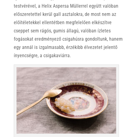
testvérével, a Helix Aspersa Müllerrel együtt valóban
előszeretettel kerül gall asztalokra, de most nem az
előítéletekkel ellentétben megfelelően elkészítve
cseppet sem rágós, gumis állagú, valóban ízletes
fogásokat eredményező csigahúsra gondoltunk, hanem
egy annál is izgalmasabb, érzékibb élvezetet jelentő
ínyencségre, a csigakaviárra.