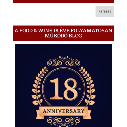
A
BLOGON
A FOOD & WINE 18 ÉVE FOLYAMATOSAN
MŰKÖDŐ BLOG