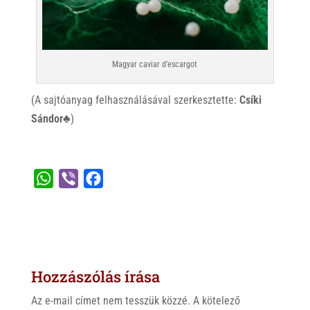
Magyar caviar d’escargot
(A sajtóanyag felhasználásával szerkesztette:
Csíki
Sándor♣
)
W
V
F
h
i
a
a
b
c
t
e
e
s
r
b
Hozzászólás írása
A
o
p
o
Az e-mail címet nem tesszük közzé.
A kötelező