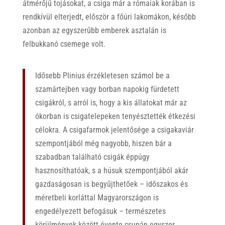
átmérőjű tojásokat, a csiga már a rómaiak korában is
rendkívül elterjedt, először a főúri lakomákon, később
azonban az egyszerűbb emberek asztalán is
felbukkanó csemege volt.
Idősebb Plinius érzékletesen számol be a
szamártejben vagy borban napokig fürdetett
csigákról, s arról is, hogy a kis állatokat már az
ókorban is csigatelepeken tenyésztették étkezési
célokra. A csigafarmok jelentősége a csigakaviár
szempontjából még nagyobb, hiszen bár a
szabadban található csigák éppúgy
hasznosíthatóak, s a húsuk szempontjából akár
gazdaságosan is begyűjthetőek – időszakos és
méretbeli korláttal Magyarországon is
engedélyezett befogásuk – természetes
körülmények között évente csupán egyszer