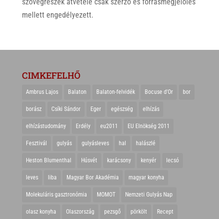
szövegrészek átvétele csak szerző és forrásmegjelölés
mellett engedélyezett.
CIMKEFELHŐ
Ambrus Lajos
Balaton
Balaton-felvidék
Bocuse d'Or
bor
borász
Csíki Sándor
Eger
egészség
elhízás
elhízástudomány
Erdély
eu2011
EU Elnökség 2011
Fesztivál
gulyás
gulyásleves
hal
halászlé
Heston Blumenthal
Húsvét
karácsony
kenyér
lecsó
leves
liba
Magyar Bor Akadémia
magyar konyha
Molekuláris gasztronómia
MOMOT
Nemzeti Gulyás Nap
olasz konyha
Olaszország
pezsgő
pörkölt
Recept