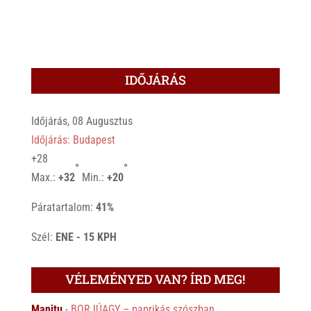
IDŐJÁRÁS
Időjárás, 08 Augusztus
Időjárás: Budapest
+
28
°
°
Max.:
+
32
Min.:
+
20
Páratartalom:
41%
Szél:
ENE - 15 KPH
VÉLEMÉNYED VAN? ÍRD MEG!
Manitu
-
BORJÚAGY – paprikás szószban