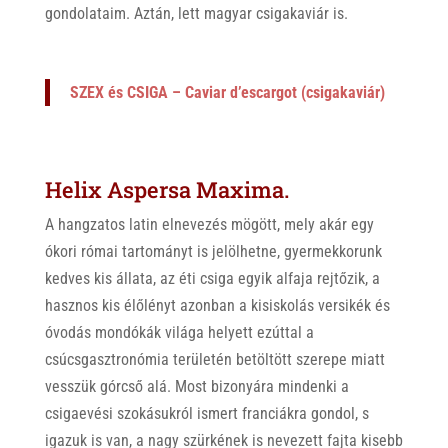
gondolataim. Aztán, lett magyar csigakaviár is.
SZEX és CSIGA – Caviar d’escargot (csigakaviár)
Helix Aspersa Maxima.
A hangzatos latin elnevezés mögött, mely akár egy
ókori római tartományt is jelölhetne, gyermekkorunk
kedves kis állata, az éti csiga egyik alfaja rejtőzik, a
hasznos kis élőlényt azonban a kisiskolás versikék és
óvodás mondókák világa helyett ezúttal a
csúcsgasztronómia területén betöltött szerepe miatt
vesszük górcső alá. Most bizonyára mindenki a
csigaevési szokásukról ismert franciákra gondol, s
igazuk is van, a nagy szürkének is nevezett fajta kisebb