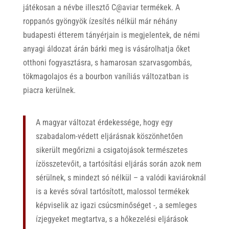
játékosan a névbe illesztő C@aviar termékek. A
roppanós gyöngyök ízesítés nélkül már néhány
budapesti étterem tányérjain is megjelentek, de némi
anyagi áldozat árán bárki meg is vásárolhatja őket
otthoni fogyasztásra, s hamarosan szarvasgombás,
tökmagolajos és a bourbon vaníliás változatban is
piacra kerülnek.
A magyar változat érdekessége, hogy egy
szabadalom-védett eljárásnak köszönhetően
sikerült megőrizni a csigatojások természetes
ízösszetevőit, a tartósítási eljárás során azok nem
sérülnek, s mindezt só nélkül – a valódi kaviároknál
is a kevés sóval tartósított, malossol termékek
képviselik az igazi csúcsminőséget -, a semleges
ízjegyeket megtartva, s a hőkezelési eljárások