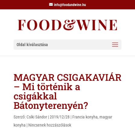
info@foodandwine.hu
Oldal kiválasztása
MAGYAR CSIGAKAVIÁR
– Mi történik a
csigákkal
Bátonyterenyén?
Szerző:
Csíki Sándor
|
2019/12/28
|
Francia konyha
,
magyar
konyha
|
Nincsenek hozzászólások