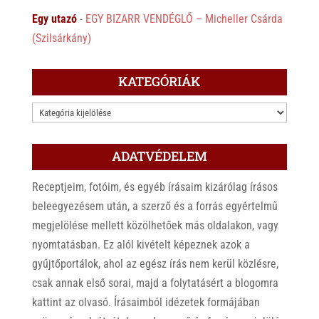
Egy utazó
-
EGY BIZARR VENDÉGLŐ – Micheller Csárda
(Szilsárkány)
KATEGÓRIÁK
KATEGÓRIÁK
ADATVÉDELEM
Receptjeim, fotóim, és egyéb írásaim kizárólag írásos
beleegyezésem után, a szerző és a forrás egyértelmű
megjelölése mellett közölhetőek más oldalakon, vagy
nyomtatásban. Ez alól kivételt képeznek azok a
gyűjtőportálok, ahol az egész írás nem kerül közlésre,
csak annak első sorai, majd a folytatásért a blogomra
kattint az olvasó. Írásaimból idézetek formájában