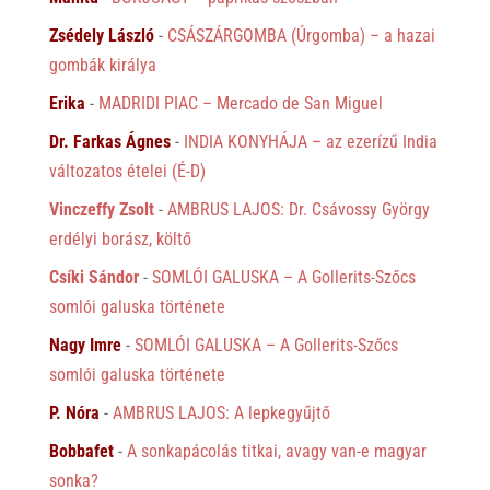
Zsédely László
-
CSÁSZÁRGOMBA (Úrgomba) – a hazai
gombák királya
Erika
-
MADRIDI PIAC – Mercado de San Miguel
Dr. Farkas Ágnes
-
INDIA KONYHÁJA – az ezerízű India
változatos ételei (É-D)
Vinczeffy Zsolt
-
AMBRUS LAJOS: Dr. Csávossy György
erdélyi borász, költő
Csíki Sándor
-
SOMLÓI GALUSKA – A Gollerits-Szőcs
somlói galuska története
Nagy Imre
-
SOMLÓI GALUSKA – A Gollerits-Szőcs
somlói galuska története
P. Nóra
-
AMBRUS LAJOS: A lepkegyűjtő
Bobbafet
-
A sonkapácolás titkai, avagy van-e magyar
sonka?