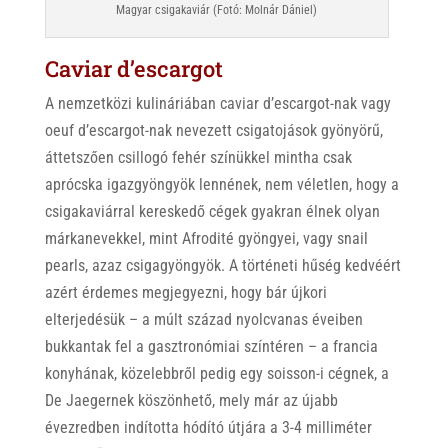
Magyar csigakaviár (Fotó: Molnár Dániel)
Caviar d’escargot
A nemzetközi kulináriában caviar d’escargot-nak vagy
oeuf d’escargot-nak nevezett csigatojások gyönyörű,
áttetszően csillogó fehér színükkel mintha csak
aprócska igazgyöngyök lennének, nem véletlen, hogy a
csigakaviárral kereskedő cégek gyakran élnek olyan
márkanevekkel, mint Afrodité gyöngyei, vagy snail
pearls, azaz csigagyöngyök. A történeti hűség kedvéért
azért érdemes megjegyezni, hogy bár újkori
elterjedésük – a múlt század nyolcvanas éveiben
bukkantak fel a gasztronómiai színtéren – a francia
konyhának, közelebbről pedig egy soisson-i cégnek, a
De Jaegernek köszönhető, mely már az újabb
évezredben indította hódító útjára a 3-4 milliméter