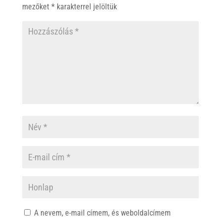
p
k
mezőket
*
karakterrel jelöltük
A nevem, e-mail címem, és weboldalcímem