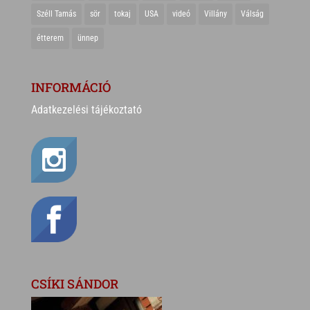
Széll Tamás
sör
tokaj
USA
videó
Villány
Válság
étterem
ünnep
INFORMÁCIÓ
Adatkezelési tájékoztató
CSÍKI SÁNDOR