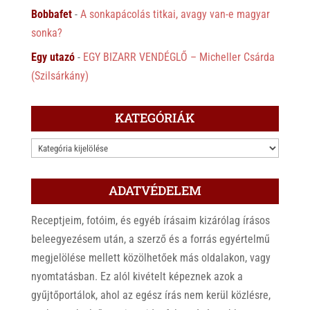
Bobbafet
-
A sonkapácolás titkai, avagy van-e magyar
sonka?
Egy utazó
-
EGY BIZARR VENDÉGLŐ – Micheller Csárda
(Szilsárkány)
KATEGÓRIÁK
KATEGÓRIÁK
ADATVÉDELEM
Receptjeim, fotóim, és egyéb írásaim kizárólag írásos
beleegyezésem után, a szerző és a forrás egyértelmű
megjelölése mellett közölhetőek más oldalakon, vagy
nyomtatásban. Ez alól kivételt képeznek azok a
gyűjtőportálok, ahol az egész írás nem kerül közlésre,