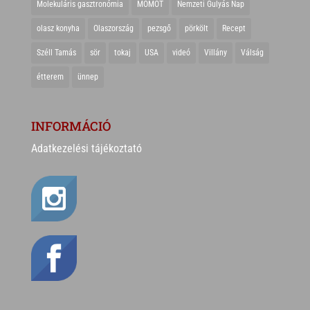
Molekuláris gasztronómia
MOMOT
Nemzeti Gulyás Nap
olasz konyha
Olaszország
pezsgő
pörkölt
Recept
Széll Tamás
sör
tokaj
USA
videó
Villány
Válság
étterem
ünnep
INFORMÁCIÓ
Adatkezelési tájékoztató