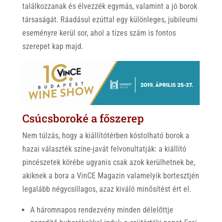
találkozzanak és élvezzék egymás, valamint a jó borok
társaságát. Ráadásul ezúttal egy különleges, jubileumi
eseményre kerül sor, ahol a tízes szám is fontos
szerepet kap majd.
Csúcsboroké a főszerep
Nem túlzás, hogy a kiállítótérben kóstolható borok a
hazai választék színe-javát felvonultatják: a kiállító
pincészetek körébe ugyanis csak azok kerülhetnek be,
akiknek a bora a VinCE Magazin valamelyik bortesztjén
legalább négycsillagos, azaz kiváló minősítést ért el.
A háromnapos rendezvény minden délelőttje