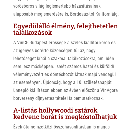
vörösboros világ legismertebb házasításainak
alaposabb megismerésére is, Bordeaux-tól Kaliforniáig.
Egyedülálló élmény, felejthetetlen
találkozások
A VinCE Budapest erőssége a széles kiállítói körön és
az igényes borértő közönségen túl az, hogy
lehetőséget kínál a szakmai találkozásokra, ami idén
sem lesz másképpen. Ismét számos hazai és külföldi
véleményvezért és döntéshozót látnak majd vendégül
az eseményen. Újdonság, hogy a 10. születésnapját
ünneplő kiállításon ebben az évben először a VinAgora
borverseny díjnyertes tételei is bemutatkoznak.
A-listás hollywoodi sztárok
kedvenc borát is megkóstolhatjuk
Évek óta nemzetközi összehasonlításban is magas