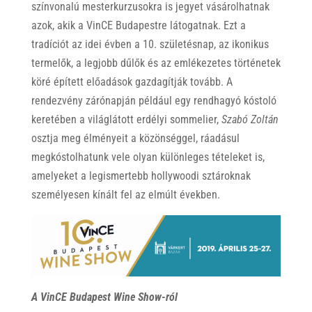
színvonalú mesterkurzusokra is jegyet vásárolhatnak
azok, akik a VinCE Budapestre látogatnak. Ezt a
tradíciót az idei évben a 10. születésnap, az ikonikus
termelők, a legjobb dűlők és az emlékezetes történetek
köré épített előadások gazdagítják tovább. A
rendezvény zárónapján például egy rendhagyó kóstoló
keretében a világlátott erdélyi sommelier,
Szabó Zoltán
osztja meg élményeit a közönséggel, ráadásul
megkóstolhatunk vele olyan különleges tételeket is,
amelyeket a legismertebb hollywoodi sztároknak
személyesen kínált fel az elmúlt években.
A VinCE Budapest Wine Show-ról