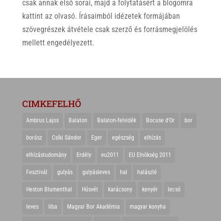
csak annak első sorai, majd a folytatásért a blogomra
kattint az olvasó. Írásaimból idézetek formájában
szövegrészek átvétele csak szerző és forrásmegjelölés
mellett engedélyezett.
CIMKEFELHŐ
Ambrus Lajos
Balaton
Balaton-felvidék
Bocuse d'Or
bor
borász
Csíki Sándor
Eger
egészség
elhízás
elhízástudomány
Erdély
eu2011
EU Elnökség 2011
Fesztivál
gulyás
gulyásleves
hal
halászlé
Heston Blumenthal
Húsvét
karácsony
kenyér
lecsó
leves
liba
Magyar Bor Akadémia
magyar konyha