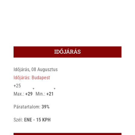
IDŐJÁRÁS
Időjárás, 08 Augusztus
Időjárás: Budapest
+
25
°
°
Max.:
+
29
Min.:
+
21
Páratartalom:
39%
Szél:
ENE - 15 KPH