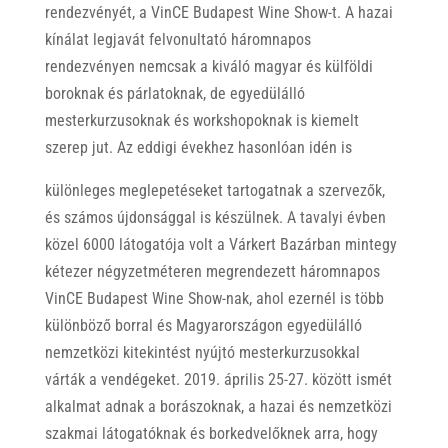
rendezvényét, a VinCE Budapest Wine Show-t. A hazai
kínálat legjavát felvonultató háromnapos
rendezvényen nemcsak a kiváló magyar és külföldi
boroknak és párlatoknak, de egyedülálló
mesterkurzusoknak és workshopoknak is kiemelt
szerep jut. Az eddigi évekhez hasonlóan idén is
különleges meglepetéseket tartogatnak a szervezők,
és számos újdonsággal is készülnek. A tavalyi évben
közel 6000 látogatója volt a Várkert Bazárban mintegy
kétezer négyzetméteren megrendezett háromnapos
VinCE Budapest Wine Show-nak, ahol ezernél is több
különböző borral és Magyarországon egyedülálló
nemzetközi kitekintést nyújtó mesterkurzusokkal
várták a vendégeket. 2019. április 25-27. között ismét
alkalmat adnak a borászoknak, a hazai és nemzetközi
szakmai látogatóknak és borkedvelőknek arra, hogy