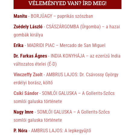
VÉLEMÉNYED VAN? ÍRD MEG!
Manitu
-
BORJÚAGY – paprikás szószban
Zsédely László
-
CSÁSZÁRGOMBA (Úrgomba) – a hazai
gombák királya
Erika
-
MADRIDI PIAC – Mercado de San Miguel
Dr. Farkas Ágnes
-
INDIA KONYHÁJA – az ezerízű India
változatos ételei (É-D)
Vinczeffy Zsolt
-
AMBRUS LAJOS: Dr. Csávossy György
erdélyi borász, költő
Csíki Sándor
-
SOMLÓI GALUSKA – A Gollerits-Szőcs
somlói galuska története
Nagy Imre
-
SOMLÓI GALUSKA – A Gollerits-Szőcs
somlói galuska története
P. Nóra
-
AMBRUS LAJOS: A lepkegyűjtő