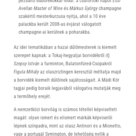
pezsdítő buborékokkal indul: a csütörtöki napot
Essi
Avellan Master of Wine
és
Márkus György
champagne
szakértő mesterkurzusa nyitja, ahol a 10 éve
palackba került 2008-as évjárat válogatott
champagne-ai kerülnek a poharakba.
Az idei tematikában a hazai dűlőmesterek is kiemelt
szerepet kapnak: a Tokaj-hegyaljai borvidékről
ifj.
Szepsy István
a furminton, Balatonfüred-Csopakról
Figula Mihály
az olaszrizlingen keresztül méltatja majd
a borvidék kiemelt dűlőinek sajátosságait. A Mádi Kör
tagjai pedig boraik legjavából válogatva mutatják meg
a termőhely erejét.
A nemzetközi borvilág is számos tétellel képviselteti
magát: olyan ismert és elismert márkák képviselői
lépnek színpadra, mint az olasz Antinori és a Mionetto,
vagy a portugál Symington, de lehetőség nyílik a