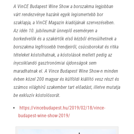
A VinCE Budapest Wine Show a borszakma legjobban
várt rendezvénye hazánk egyik legismertebb bor
szaklapja, a VinCE Magazin kiadójának szervezésében.
Az idén 10. jubileumát ünneplő eseményen a
borkedvelők és a szakértők első kézből értesülhetnek a
borszakma legfrissebb trendjeiről, csúcsborokat és ritka
tételeket kóstolhatnak, a kóstolások mellett pedig az
ínycsiklandó gasztronómiai újdonságok sem
maradhatnak el. A Vince Budapest Wine Show-n minden
évben közel 200 magyar és külföldi kiállító vesz részt és
számos világhírű szakember tart előadást, illetve mutatja
be exkluzív kóstolósorát.
https://vincebudapest.hu/2019/02/18/vince-
budapest-wine-show-2019/