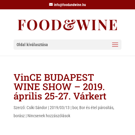
info@foodandwine.hu
Oldal kiválasztása
VinCE BUDAPEST
WINE SHOW – 2019.
április 25-27. Várkert
Szerző:
Csíki Sándor
|
2019/03/13
|
bor
,
Bor és étel párosítás
,
borász
|
Nincsenek hozzászólások