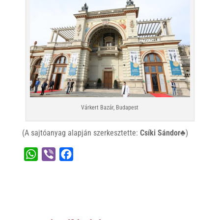
Várkert Bazár, Budapest
(A sajtóanyag alapján szerkesztette:
Csíki Sándor♣
)
W
V
F
h
i
a
a
b
c
t
e
e
s
r
b