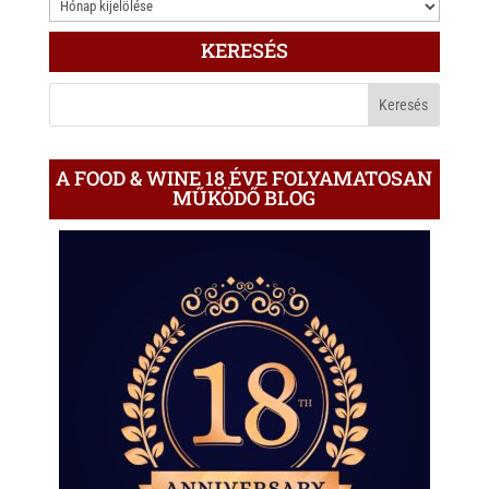
3.000
ÍRÁS
KERESÉS
A
BLOGON
A FOOD & WINE 18 ÉVE FOLYAMATOSAN
MŰKÖDŐ BLOG