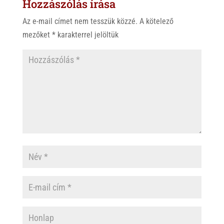
Hozzászólás írása
A
o
p
o
Az e-mail címet nem tesszük közzé.
A kötelező
p
k
mezőket
*
karakterrel jelöltük