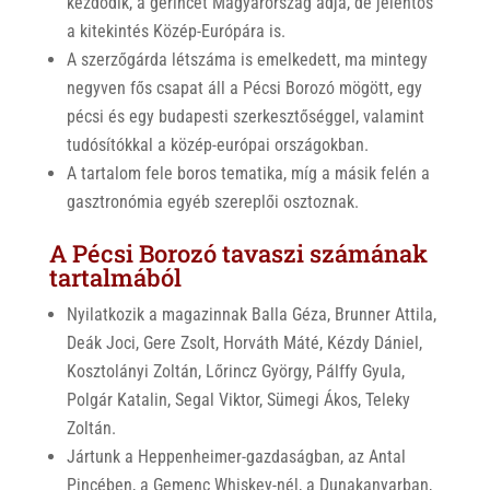
kezdődik, a gerincét Magyarország adja, de jelentős
a kitekintés Közép-Európára is.
A szerzőgárda létszáma is emelkedett, ma mintegy
negyven fős csapat áll a Pécsi Borozó mögött, egy
pécsi és egy budapesti szerkesztőséggel, valamint
tudósítókkal a közép-európai országokban.
A tartalom fele boros tematika, míg a másik felén a
gasztronómia egyéb szereplői osztoznak.
A Pécsi Borozó tavaszi számának
tartalmából
Nyilatkozik a magazinnak Balla Géza, Brunner Attila,
Deák Joci, Gere Zsolt, Horváth Máté, Kézdy Dániel,
Kosztolányi Zoltán, Lőrincz György, Pálffy Gyula,
Polgár Katalin, Segal Viktor, Sümegi Ákos, Teleky
Zoltán.
Jártunk a Heppenheimer-gazdaságban, az Antal
Pincében, a Gemenc Whiskey-nél, a Dunakanyarban,