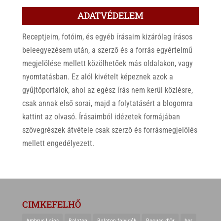
ADATVÉDELEM
Receptjeim, fotóim, és egyéb írásaim kizárólag írásos
beleegyezésem után, a szerző és a forrás egyértelmű
megjelölése mellett közölhetőek más oldalakon, vagy
nyomtatásban. Ez alól kivételt képeznek azok a
gyűjtőportálok, ahol az egész írás nem kerül közlésre,
csak annak első sorai, majd a folytatásért a blogomra
kattint az olvasó. Írásaimból idézetek formájában
szövegrészek átvétele csak szerző és forrásmegjelölés
mellett engedélyezett.
CIMKEFELHŐ
Ambrus Lajos
Balaton
Balaton-felvidék
Bocuse d'Or
bor