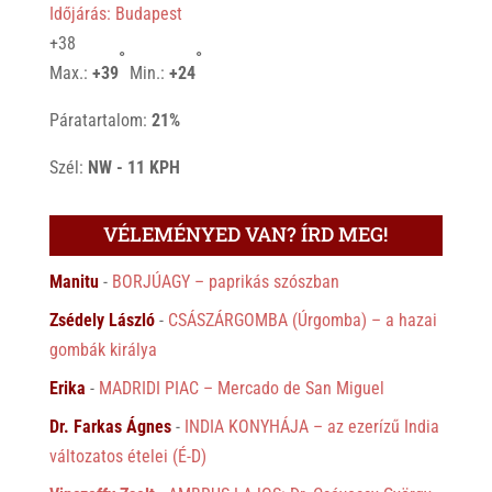
Időjárás: Budapest
+
38
°
°
Max.:
+
39
Min.:
+
24
Páratartalom:
21%
Szél:
NW - 11 KPH
VÉLEMÉNYED VAN? ÍRD MEG!
Manitu
-
BORJÚAGY – paprikás szószban
Zsédely László
-
CSÁSZÁRGOMBA (Úrgomba) – a hazai
gombák királya
Erika
-
MADRIDI PIAC – Mercado de San Miguel
Dr. Farkas Ágnes
-
INDIA KONYHÁJA – az ezerízű India
változatos ételei (É-D)