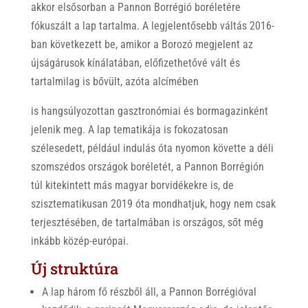
akkor elsősorban a Pannon Borrégió boréletére
fókuszált a lap tartalma. A legjelentősebb váltás 2016-
ban következett be, amikor a Borozó megjelent az
újságárusok kínálatában, előfizethetővé vált és
tartalmilag is bővült, azóta alcímében
is hangsúlyozottan gasztronómiai és bormagazinként
jelenik meg. A lap tematikája is fokozatosan
szélesedett, például indulás óta nyomon követte a déli
szomszédos országok boréletét, a Pannon Borrégión
túl kitekintett más magyar borvidékekre is, de
szisztematikusan 2019 óta mondhatjuk, hogy nem csak
terjesztésében, de tartalmában is országos, sőt még
inkább közép-európai.
Új struktúra
A lap három fő részből áll, a Pannon Borrégióval