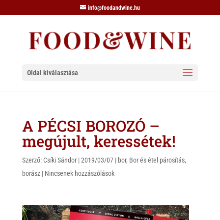
info@foodandwine.hu
Oldal kiválasztása
A PÉCSI BOROZÓ –
megújult, keressétek!
Szerző:
Csíki Sándor
|
2019/03/07
|
bor
,
Bor és étel párosítás
,
borász
|
Nincsenek hozzászólások