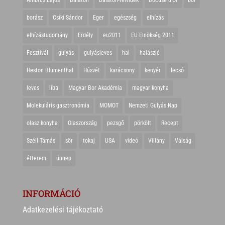
borász
Csíki Sándor
Eger
egészség
elhízás
elhízástudomány
Erdély
eu2011
EU Elnökség 2011
Fesztivál
gulyás
gulyásleves
hal
halászlé
Heston Blumenthal
Húsvét
karácsony
kenyér
lecsó
leves
liba
Magyar Bor Akadémia
magyar konyha
Molekuláris gasztronómia
MOMOT
Nemzeti Gulyás Nap
olasz konyha
Olaszország
pezsgő
pörkölt
Recept
Széll Tamás
sör
tokaj
USA
videó
Villány
Válság
étterem
ünnep
INFORMÁCIÓ
Adatkezelési tájékoztató