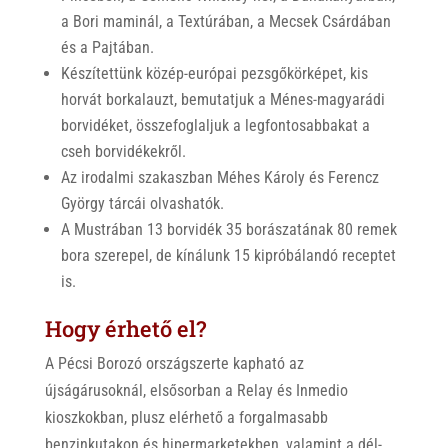
a Bori maminál, a Textúrában, a Mecsek Csárdában
és a Pajtában.
Készítettünk közép-európai pezsgőkörképet, kis
horvát borkalauzt, bemutatjuk a Ménes-magyarádi
borvidéket, összefoglaljuk a legfontosabbakat a
cseh borvidékekről.
Az irodalmi szakaszban Méhes Károly és Ferencz
György tárcái olvashatók.
A Mustrában 13 borvidék 35 borászatának 80 remek
bora szerepel, de kínálunk 15 kipróbálandó receptet
is.
Hogy érhető el?
A Pécsi Borozó országszerte kapható az
újságárusoknál, elsősorban a Relay és Inmedio
kioszkokban, plusz elérhető a forgalmasabb
benzinkutakon és hipermarketekben, valamint a dél-