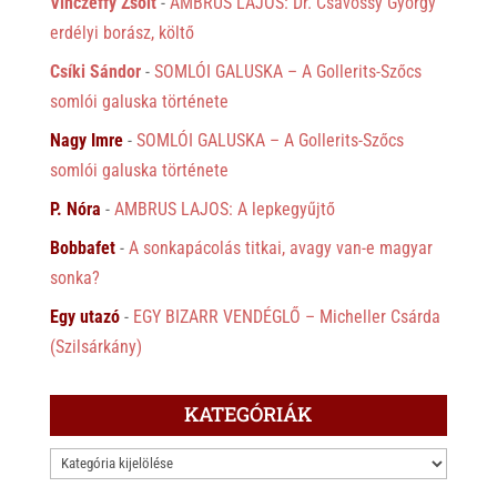
Vinczeffy Zsolt
-
AMBRUS LAJOS: Dr. Csávossy György
erdélyi borász, költő
Csíki Sándor
-
SOMLÓI GALUSKA – A Gollerits-Szőcs
somlói galuska története
Nagy Imre
-
SOMLÓI GALUSKA – A Gollerits-Szőcs
somlói galuska története
P. Nóra
-
AMBRUS LAJOS: A lepkegyűjtő
Bobbafet
-
A sonkapácolás titkai, avagy van-e magyar
sonka?
Egy utazó
-
EGY BIZARR VENDÉGLŐ – Micheller Csárda
(Szilsárkány)
KATEGÓRIÁK
KATEGÓRIÁK