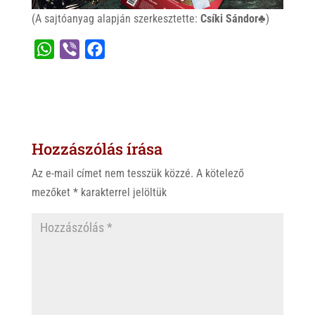
(A sajtóanyag alapján szerkesztette:
Csíki Sándor♣
)
W
V
F
h
i
a
a
b
c
t
e
e
s
r
b
Hozzászólás írása
A
o
p
o
Az e-mail címet nem tesszük közzé.
A kötelező
p
k
mezőket
*
karakterrel jelöltük