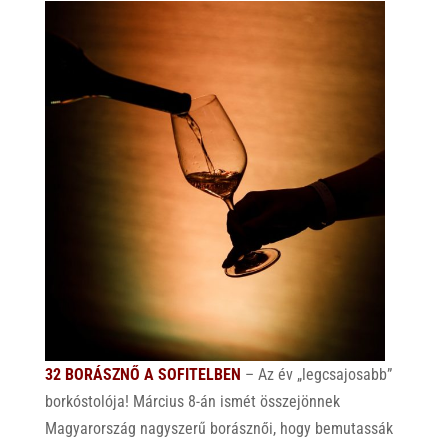
32 BORÁSZNŐ A SOFITELBEN
– Az év „legcsajosabb”
borkóstolója! Március 8-án ismét összejönnek
Magyarország nagyszerű borásznői, hogy bemutassák