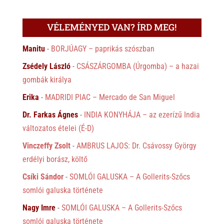
VÉLEMÉNYED VAN? ÍRD MEG!
Manitu
-
BORJÚAGY – paprikás szószban
Zsédely László
-
CSÁSZÁRGOMBA (Úrgomba) – a hazai
gombák királya
Erika
-
MADRIDI PIAC – Mercado de San Miguel
Dr. Farkas Ágnes
-
INDIA KONYHÁJA – az ezerízű India
változatos ételei (É-D)
Vinczeffy Zsolt
-
AMBRUS LAJOS: Dr. Csávossy György
erdélyi borász, költő
Csíki Sándor
-
SOMLÓI GALUSKA – A Gollerits-Szőcs
somlói galuska története
Nagy Imre
-
SOMLÓI GALUSKA – A Gollerits-Szőcs
somlói galuska története