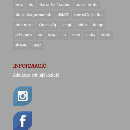
leves
liba
Magyar Bor Akadémia
magyar konyha
Molekuláris gasztronómia
MOMOT
Nemzeti Gulyás Nap
olasz konyha
Olaszország
pezsgő
pörkölt
Recept
Széll Tamás
sör
tokaj
USA
videó
Villány
Válság
étterem
ünnep
INFORMÁCIÓ
Adatkezelési tájékoztató