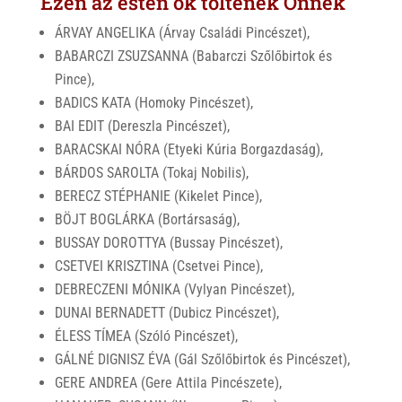
Ezen az estén ők töltenek Önnek
ÁRVAY ANGELIKA (Árvay Családi Pincészet),
BABARCZI ZSUZSANNA (Babarczi Szőlőbirtok és
Pince),
BADICS KATA (Homoky Pincészet),
BAI EDIT (Dereszla Pincészet),
BARACSKAI NÓRA (Etyeki Kúria Borgazdaság),
BÁRDOS SAROLTA (Tokaj Nobilis),
BERECZ STÉPHANIE (Kikelet Pince),
BÖJT BOGLÁRKA (Bortársaság),
BUSSAY DOROTTYA (Bussay Pincészet),
CSETVEI KRISZTINA (Csetvei Pince),
DEBRECZENI MÓNIKA (Vylyan Pincészet),
DUNAI BERNADETT (Dubicz Pincészet),
ÉLESS TÍMEA (Szóló Pincészet),
GÁLNÉ DIGNISZ ÉVA (Gál Szőlőbirtok és Pincészet),
GERE ANDREA (Gere Attila Pincészete),