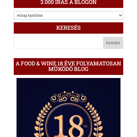
3.000 ÍRÁS A BLOGON
3.000
ÍRÁS
KERESÉS
A
BLOGON
A FOOD & WINE 18 ÉVE FOLYAMATOSAN
MŰKÖDŐ BLOG