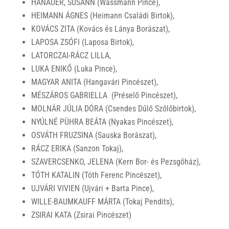
HANAUER, SUSANN (Wassmann Pince),
HEIMANN ÁGNES (Heimann Családi Birtok),
KOVÁCS ZITA (Kovács és Lánya Borászat),
LAPOSA ZSÓFI (Laposa Birtok),
LATORCZAI-RÁCZ LILLA,
LUKA ENIKŐ (Luka Pince),
MAGYAR ANITA (Hangavári Pincészet),
MÉSZÁROS GABRIELLA (Préselő Pincészet),
MOLNÁR JÚLIA DÓRA (Csendes Dűlő Szőlőbirtok),
NYÚLNÉ PÜHRA BEÁTA (Nyakas Pincészet),
OSVÁTH FRUZSINA (Sauska Borászat),
RÁCZ ERIKA (Sanzon Tokaj),
SZAVERCSENKO, JELENA (Kern Bor- és Pezsgőház),
TÓTH KATALIN (Tóth Ferenc Pincészet),
UJVÁRI VIVIEN (Ujvári + Barta Pince),
WILLE-BAUMKAUFF MÁRTA (Tokaj Pendits),
ZSIRAI KATA (Zsirai Pincészet)