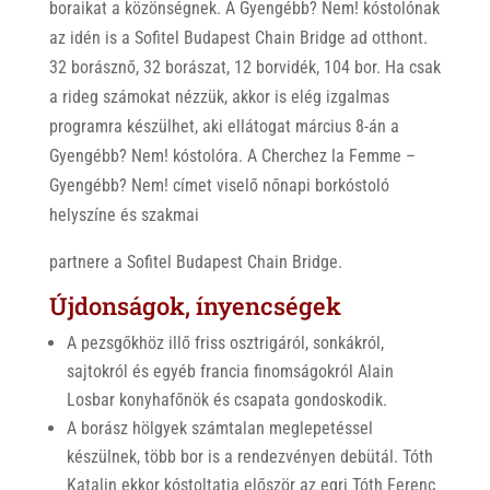
boraikat a közönségnek. A Gyengébb? Nem! kóstolónak
az idén is a Sofitel Budapest Chain Bridge ad otthont.
32 borásznő, 32 borászat, 12 borvidék, 104 bor. Ha csak
a rideg számokat nézzük, akkor is elég izgalmas
programra készülhet, aki ellátogat március 8-án a
Gyengébb? Nem! kóstolóra. A Cherchez la Femme –
Gyengébb? Nem! címet viselő nőnapi borkóstoló
helyszíne és szakmai
partnere a Sofitel Budapest Chain Bridge.
Újdonságok, ínyencségek
A pezsgőkhöz illő friss osztrigáról, sonkákról,
sajtokról és egyéb francia finomságokról Alain
Losbar konyhafőnök és csapata gondoskodik.
A borász hölgyek számtalan meglepetéssel
készülnek, több bor is a rendezvényen debütál. Tóth
Katalin ekkor kóstoltatja először az egri Tóth Ferenc