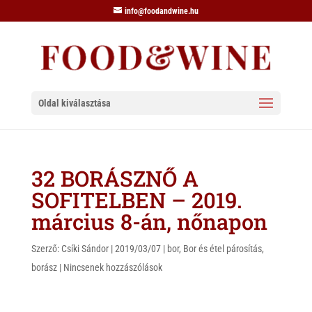
info@foodandwine.hu
Oldal kiválasztása
32 BORÁSZNŐ A
SOFITELBEN – 2019.
március 8-án, nőnapon
Szerző:
Csíki Sándor
|
2019/03/07
|
bor
,
Bor és étel párosítás
,
borász
|
Nincsenek hozzászólások