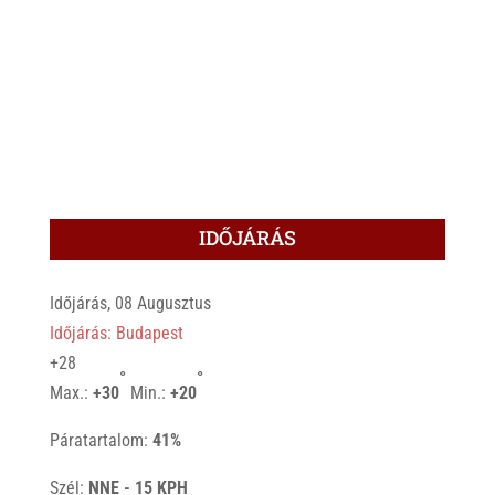
IDŐJÁRÁS
Időjárás, 08 Augusztus
Időjárás: Budapest
+
28
°
°
Max.:
+
30
Min.:
+
20
Páratartalom:
41%
Szél:
NNE - 15 KPH