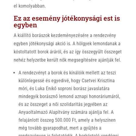
el komolyabban.
Ez az esemény jótékonysági est is
egyben
A kiállító borászok kezdeményezésére a rendezvény
egyben jótékonysági akció is. A hölgyek lemondanak a
kóstoltatott borok áráról, és az így összegyűlt összeget
nehéz helyzetbe került nők megsegítésére ajánlják fel.
A rendezvényt a borok és kínálóik mellett az teszi
különlegessé és egyedivé, hogy Csetvei Krisztina
móri, és Luka Enikő soproni borász javaslatára
mindegyik borásznő lemond aznapi honoráriumáról,
és az összeget a női szolidaritás jegyében az
Anyaoltalmazó Alapítvány számára ajánlja fel. A
felajánlott összeg 500.000 Ft, amely a helyszínen
még tovább gyarapodhat, mert a gyűjtés a
rendezvényen is folytatódik. A borkóstoló vendégei