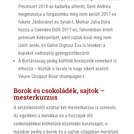
Pincészet 2018-as kadarka sillerét, Gere Andrea
megmutatja a forgalomba még nem került 2017-es
fekete Járdoványt és Syrah-t, Molnár Júlia Dóra
hozza a Csendes Dűlő 2017-es, fahordóban érlelt
prémium Kéknyelűjét, amit rajtuk kívül még nem
ízlelt senki, és Gálné Dignisz Éva is letekeri a
kupakot vadonatúj gyöngyözőboráról.
A Bortársaság pedig külföldi borásznők remekeit is
elhozza – köztük a tavaly is nagy sikert aratott
Veuve Clicquot Rosé champagne-t.
Borok és csokoládék, sajtok –
mesterkurzus
A sétálókóstolót ezúttal két mesterkurzus is színesíti.
Az egyikben a borokkal és a hozzájuk illő
csokoládékkal köthetünk közelebbi barátságot, a
másikon pedig a borok és a sajtok világában merülünk