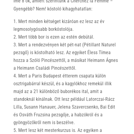
Íme 8 ok, amiért szerintünk a Cherchez la Femme –
Gyengébb? Nem! kóstoló kihagyhatatlan:
Mert minden kétséget kizáróan ez lesz az év
legmosolygósabb borkóstolója.
Mert több bor is ezen az estén debütál.
Mert a rendezvényen két pét-nat (Pétillant Naturel
pezsgő) is kóstolható lesz. Az egyiket Éless Tímea
hozza a Szóló Pincészettől, a másikat Heimann Ágnes
a Heimann Családi Pincészettől.
Mert a Paris Budapest étterem csapata külön
osztrigabárral készül, és a kagylókhoz remekül illik
majd az a 21 különböző buborékos ital, amit a
standoknál kínálnak. Ott lesz például Latorczai-Rácz
Lilla, Susann Hanauer, Jelena Szavercsenko, Bai Edit
és Osváth Fruzsina pezsgője, a habzókról és a
gyöngyözőkről nem is beszélve.
Mert lesz két mesterkurzus is. Az egyiken a