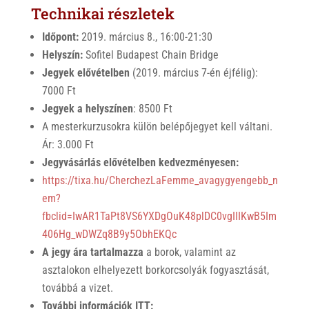
Technikai részletek
Időpont:
2019. március 8., 16:00-21:30
Helyszín:
Sofitel Budapest Chain Bridge
Jegyek elővételben
(2019. március 7-én éjfélig):
7000 Ft
Jegyek a helyszínen
: 8500 Ft
A mesterkurzusokra külön belépőjegyet kell váltani.
Ár: 3.000 Ft
Jegyvásárlás elővételben kedvezményesen:
https://tixa.hu/CherchezLaFemme_avagygyengebb_n
em?
fbclid=IwAR1TaPt8VS6YXDgOuK48plDC0vgIIIKwB5Im
406Hg_wDWZq8B9y5ObhEKQc
A jegy ára tartalmazza
a borok, valamint az
asztalokon elhelyezett borkorcsolyák fogyasztását,
továbbá a vizet.
További információk ITT: