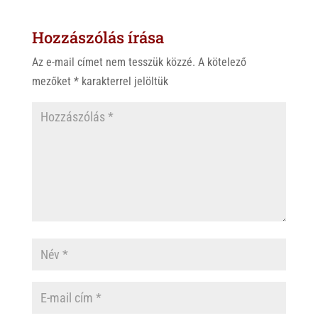
s
r
b
Hozzászólás írása
A
o
p
o
Az e-mail címet nem tesszük közzé.
A kötelező
p
k
mezőket
*
karakterrel jelöltük