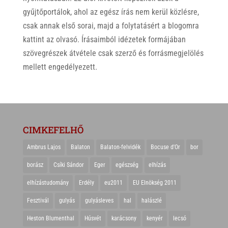
gyűjtőportálok, ahol az egész írás nem kerül közlésre,
csak annak első sorai, majd a folytatásért a blogomra
kattint az olvasó. Írásaimból idézetek formájában
szövegrészek átvétele csak szerző és forrásmegjelölés
mellett engedélyezett.
CIMKEFELHŐ
Ambrus Lajos
Balaton
Balaton-felvidék
Bocuse d'Or
bor
borász
Csíki Sándor
Eger
egészség
elhízás
elhízástudomány
Erdély
eu2011
EU Elnökség 2011
Fesztivál
gulyás
gulyásleves
hal
halászlé
Heston Blumenthal
Húsvét
karácsony
kenyér
lecsó