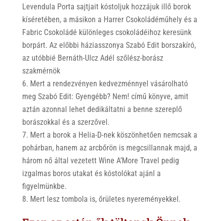
Levendula Porta sajtjait kóstoljuk hozzájuk illő borok
kíséretében, a másikon a Harrer Csokoládéműhely és a
Fabric Csokoládé különleges csokoládéihoz keresünk
borpárt. Az előbbi háziasszonya Szabó Edit borszakíró,
az utóbbié Bernáth-Ulcz Adél szőlész-borász
szakmérnök
Mert a rendezvényen kedvezménnyel vásárolható
meg Szabó Edit: Gyengébb? Nem! című könyve, amit
aztán azonnal lehet dedikáltatni a benne szereplő
borászokkal és a szerzővel.
Mert a borok a Helia-D-nek köszönhetően nemcsak a
pohárban, hanem az arcbőrön is megcsillannak majd, a
három nő által vezetett Wine A’More Travel pedig
izgalmas boros utakat és kóstolókat ajánl a
figyelmünkbe.
Mert lesz tombola is, őrületes nyereményekkel.