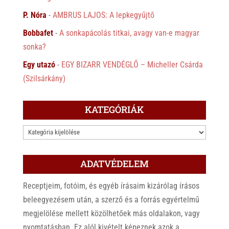
P. Nóra
-
AMBRUS LAJOS: A lepkegyűjtő
Bobbafet
-
A sonkapácolás titkai, avagy van-e magyar
sonka?
Egy utazó
-
EGY BIZARR VENDÉGLŐ – Micheller Csárda
(Szilsárkány)
KATEGÓRIÁK
KATEGÓRIÁK
ADATVÉDELEM
Receptjeim, fotóim, és egyéb írásaim kizárólag írásos
beleegyezésem után, a szerző és a forrás egyértelmű
megjelölése mellett közölhetőek más oldalakon, vagy
nyomtatásban. Ez alól kivételt képeznek azok a