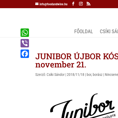
info@foodandwine.hu
FŐOLDAL
CSÍKI S
W
h
V
JUNIBOR ÚJBOR KÓST
a
i
november 21.
F
t
b
a
s
Szerző:
Csíki Sándor
|
2018/11/18
|
bor
,
borász
|
Nincsene
e
c
A
r
e
p
b
p
o
o