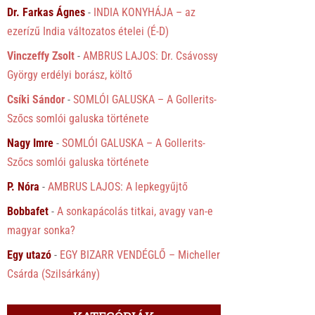
Dr. Farkas Ágnes
-
INDIA KONYHÁJA – az
ezerízű India változatos ételei (É-D)
Vinczeffy Zsolt
-
AMBRUS LAJOS: Dr. Csávossy
György erdélyi borász, költő
Csíki Sándor
-
SOMLÓI GALUSKA – A Gollerits-
Szőcs somlói galuska története
Nagy Imre
-
SOMLÓI GALUSKA – A Gollerits-
Szőcs somlói galuska története
P. Nóra
-
AMBRUS LAJOS: A lepkegyűjtő
Bobbafet
-
A sonkapácolás titkai, avagy van-e
magyar sonka?
Egy utazó
-
EGY BIZARR VENDÉGLŐ – Micheller
Csárda (Szilsárkány)