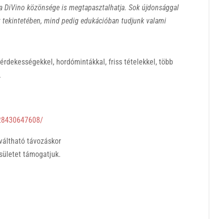
 DiVino közönsége is megtapasztalhatja. Sok újdonsággal
 tekintetében, mind pedig edukációban tudjunk valami
 érdekességekkel, hordómintákkal, friss tételekkel, több
.
628430647608/
aváltható távozáskor
sületet támogatjuk.