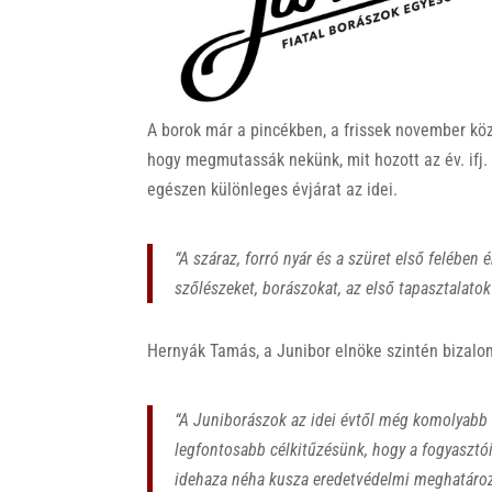
k
A borok már a pincékben, a frissek november kö
hogy megmutassák nekünk, mit hozott az év. ifj.
egészen különleges évjárat az idei.
“A száraz, forró nyár és a szüret első felében
szőlészeket, borászokat, az első tapasztalatok
Hernyák Tamás, a Junibor elnöke szintén bizalom
“A Juniborászok az idei évtől még komolyabb 
legfontosabb célkitűzésünk, hogy a fogyasztói
idehaza néha kusza eredetvédelmi meghatározá