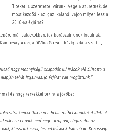
Titeket is szeretettel várunk! Vége a szüretnek, de
most kezdődik az igazi kaland: vajon milyen lesz a
2018-as évjárat?
zepére már palackokban, így borászaink nekiindulnak,
 Kamocsay Ákos, a DiVino Gozsdu házigazdája szerint,
 érkező nagy mennyiségű csapadék kihívások elé állította a
 alapján tehát izgalmas, jó évjárat van mögöttünk.”
mal és nagy tervekkel tekint a jövőbe:
fokozatra kapcsoltak ami a belső műhelymunkákat illeti. A
nknak szeretnénk segítséget nyújtani, eligazodni az
sok, klasszifikációk, termékleírások hálójában. Közösségi