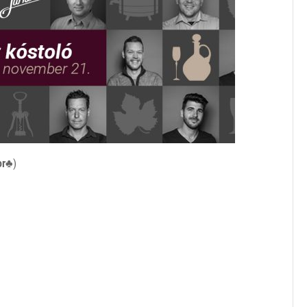
or♣
)