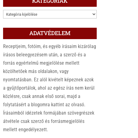
KATEGÓRIÁK
KATEGÓRIÁK
ADATVÉDELEM
Receptjeim, fotóim, és egyéb írásaim kizárólag
írásos beleegyezésem után, a szerző és a
forrás egyértelmű megjelölése mellett
közölhetőek más oldalakon, vagy
nyomtatásban. Ez alól kivételt képeznek azok
a gyűjtőportálok, ahol az egész írás nem kerül
közlésre, csak annak első sorai, majd a
folytatásért a blogomra kattint az olvasó.
Írásaimból idézetek formájában szövegrészek
átvétele csak szerző és forrásmegjelölés
mellett engedélyezett.