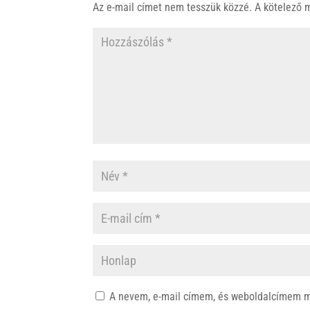
p
o
Az e-mail címet nem tesszük közzé.
A kötelező
p
k
A nevem, e-mail címem, és weboldalcímem 