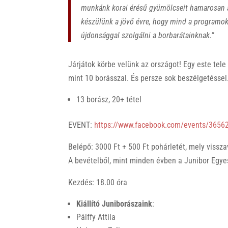
munkánk korai érésű gyümölcseit hamarosan a
készülünk a jövő évre, hogy mind a programok
újdonsággal szolgálni a borbarátainknak.”
Járjátok körbe velünk az országot! Egy este tele
mint 10 borásszal. És persze sok beszélgetéssel
13 borász, 20+ tétel
EVENT:
https://www.facebook.com/events/365
Belépő: 3000 Ft + 500 Ft pohárletét, mely vissz
A bevételből, mint minden évben a Junibor Egye
Kezdés: 18.00 óra
Kiállító Juniborászaink
:
Pálffy Attila