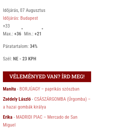
Időjárás, 07 Augusztus
Időjárás: Budapest
+
33
°
°
Max.:
+
36
Min.:
+
21
Páratartalom:
34%
Szél:
NE - 23 KPH
VÉLEMÉNYED VAN? ÍRD MEG!
Manitu
-
BORJÚAGY – paprikás szószban
Zsédely László
-
CSÁSZÁRGOMBA (Úrgomba) –
a hazai gombák királya
Erika
-
MADRIDI PIAC – Mercado de San
Miguel