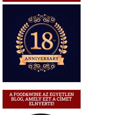
A FOOD&WINE AZ EGYETLEN
BLOG, AMELY EZT A CÍMET
ELNYERTE!