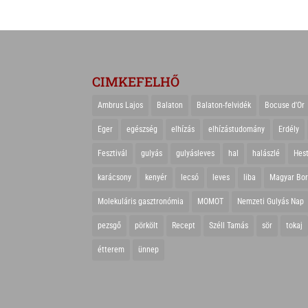
CIMKEFELHŐ
Ambrus Lajos
Balaton
Balaton-felvidék
Bocuse d'Or
Eger
egészség
elhízás
elhízástudomány
Erdély
Fesztivál
gulyás
gulyásleves
hal
halászlé
Hes
karácsony
kenyér
lecsó
leves
liba
Magyar Bo
Molekuláris gasztronómia
MOMOT
Nemzeti Gulyás Nap
pezsgő
pörkölt
Recept
Széll Tamás
sör
tokaj
étterem
ünnep