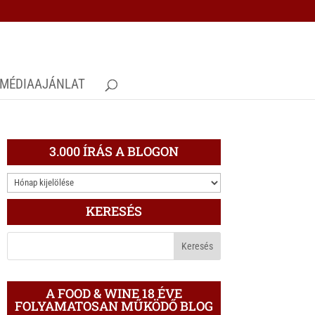
MÉDIAAJÁNLAT
3.000 ÍRÁS A BLOGON
3.000
ÍRÁS
KERESÉS
A
BLOGON
A FOOD & WINE 18 ÉVE
FOLYAMATOSAN MŰKÖDŐ BLOG