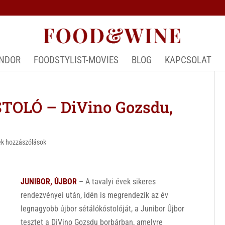
ÁNDOR
FOODSTYLIST-MOVIES
BLOG
KAPCSOLAT
OLÓ – DiVino Gozsdu,
k hozzászólások
JUNIBOR, ÚJBOR
– A tavalyi évek sikeres
rendezvényei után, idén is megrendezik az év
legnagyobb újbor sétálókóstolóját, a Junibor Újbor
tesztet a DiVino Gozsdu borbárban, amelyre