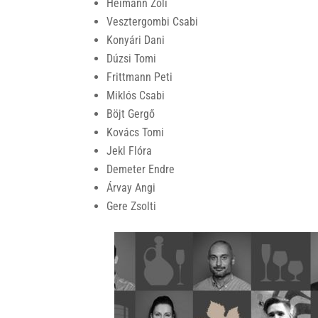
Heimann Zoli
Vesztergombi Csabi
Konyári Dani
Dúzsi Tomi
Frittmann Peti
Miklós Csabi
Böjt Gergő
Kovács Tomi
Jekl Flóra
Demeter Endre
Árvay Angi
Gere Zsolti