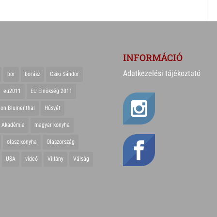
INFORMÁCIÓ
Adatkezelési tájékoztató
bor
borász
Csíki Sándor
eu2011
EU Elnökség 2011
ton Blumenthal
Húsvét
r Akadémia
magyar konyha
olasz konyha
Olaszország
USA
videó
Villány
Válság