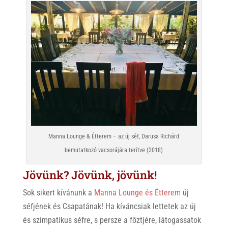
Manna Lounge & Étterem – az új séf, Darusa Richárd
bemutatkozó vacsorájára terítve (2018)
Jövünk? Jövünk, jövünk!
Sok sikert kívánunk a
Manna Lounge és Étterem
új
séfjének és Csapatának! Ha kíváncsiak lettetek az új
és szimpatikus séfre, s persze a főztjére, látogassatok