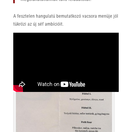
A fesztelen hangulatú bemutatkozó vacsora menüje jól
tükrözi az új séf ambícióit.