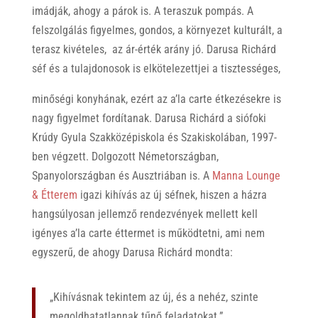
imádják, ahogy a párok is. A teraszuk pompás. A
felszolgálás figyelmes, gondos, a környezet kulturált, a
terasz kivételes, az ár-érték arány jó. Darusa Richárd
séf és a tulajdonosok is elkötelezettjei a tisztességes,
minőségi konyhának, ezért az a’la carte étkezésekre is
nagy figyelmet fordítanak. Darusa Richárd a siófoki
Krúdy Gyula Szakközépiskola és Szakiskolában, 1997-
ben végzett. Dolgozott Németországban,
Spanyolországban és Ausztriában is. A
Manna Lounge
& Étterem
igazi kihívás az új séfnek, hiszen a házra
hangsúlyosan jellemző rendezvények mellett kell
igényes a’la carte éttermet is működtetni, ami nem
egyszerű, de ahogy Darusa Richárd mondta:
„Kihívásnak tekintem az új, és a nehéz, szinte
megoldhatatlannak tűnő feladatokat.”