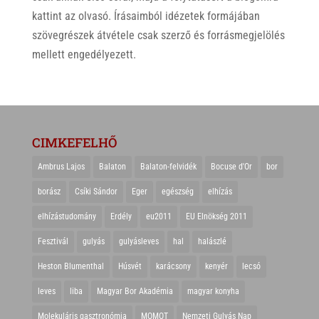
kattint az olvasó. Írásaimból idézetek formájában
szövegrészek átvétele csak szerző és forrásmegjelölés
mellett engedélyezett.
CIMKEFELHŐ
Ambrus Lajos
Balaton
Balaton-felvidék
Bocuse d'Or
bor
borász
Csíki Sándor
Eger
egészség
elhízás
elhízástudomány
Erdély
eu2011
EU Elnökség 2011
Fesztivál
gulyás
gulyásleves
hal
halászlé
Heston Blumenthal
Húsvét
karácsony
kenyér
lecsó
leves
liba
Magyar Bor Akadémia
magyar konyha
Molekuláris gasztronómia
MOMOT
Nemzeti Gulyás Nap