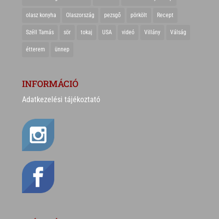
olasz konyha
Olaszország
pezsgő
pörkölt
Recept
Széll Tamás
sör
tokaj
USA
videó
Villány
Válság
étterem
ünnep
INFORMÁCIÓ
Adatkezelési tájékoztató