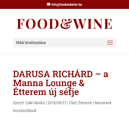
info@foodandwine.hu
Oldal kiválasztása
DARUSA RICHÁRD – a
Manna Lounge &
Étterem új séfje
Szerző:
Csíki Sándor
|
2018/09/27
|
Chef
,
Éttererm
|
Nincsenek
hozzászólások