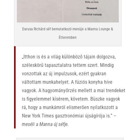
Darusa Richárd séf bemutatkozó menüje a Manna Lounge &
Étteremben
„Itthon is és a világ különböző tájain dolgozva,
széleskörű tapasztalatra tettem szert. Mindig
vonzottak az új impulzusok, ezért gyakran
váltottam munkahelyet. A fúziós konyha híve
vagyok. A hagyományőrzés mellett a mai trendeket
is figyelemmel kísérem, követem. Büszke vagyok
rá, hogy a munkámról elismerően nyilatkozott a
New York Times gasztronómiai újságírója is.”
–
meséli a Manna új séfje.