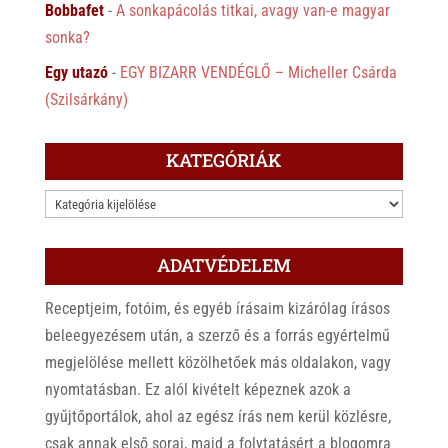
Bobbafet
-
A sonkapácolás titkai, avagy van-e magyar
sonka?
Egy utazó
-
EGY BIZARR VENDÉGLŐ – Micheller Csárda
(Szilsárkány)
KATEGÓRIÁK
KATEGÓRIÁK
ADATVÉDELEM
Receptjeim, fotóim, és egyéb írásaim kizárólag írásos
beleegyezésem után, a szerző és a forrás egyértelmű
megjelölése mellett közölhetőek más oldalakon, vagy
nyomtatásban. Ez alól kivételt képeznek azok a
gyűjtőportálok, ahol az egész írás nem kerül közlésre,
csak annak első sorai, majd a folytatásért a blogomra