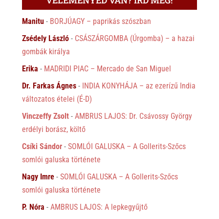
Manitu
-
BORJÚAGY – paprikás szószban
Zsédely László
-
CSÁSZÁRGOMBA (Úrgomba) – a hazai
gombák királya
Erika
-
MADRIDI PIAC – Mercado de San Miguel
Dr. Farkas Ágnes
-
INDIA KONYHÁJA – az ezerízű India
változatos ételei (É-D)
Vinczeffy Zsolt
-
AMBRUS LAJOS: Dr. Csávossy György
erdélyi borász, költő
Csíki Sándor
-
SOMLÓI GALUSKA – A Gollerits-Szőcs
somlói galuska története
Nagy Imre
-
SOMLÓI GALUSKA – A Gollerits-Szőcs
somlói galuska története
P. Nóra
-
AMBRUS LAJOS: A lepkegyűjtő