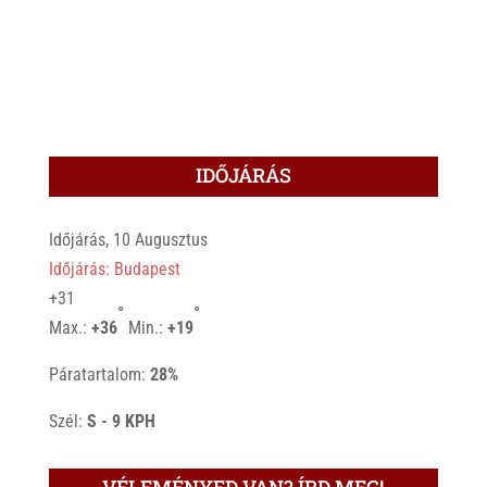
IDŐJÁRÁS
Időjárás, 10 Augusztus
Időjárás: Budapest
+
31
°
°
Max.:
+
36
Min.:
+
19
Páratartalom:
28%
Szél:
S - 9 KPH
VÉLEMÉNYED VAN? ÍRD MEG!