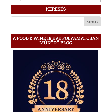
ÍRÁS
KERESÉS
A
BLOGON
A FOOD & WINE 18 ÉVE FOLYAMATOSAN
MŰKÖDŐ BLOG