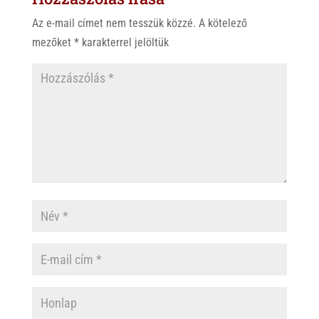
p
o
Az e-mail címet nem tesszük közzé.
A kötelező
p
k
mezőket
*
karakterrel jelöltük